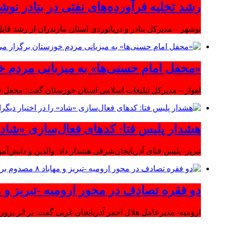
رشد تخلیه فرآورده‌های نفتی در بنادر نوشه
نوشهر – مدیرکل بنادر و دریانوردی استان مازندران از رشد قابل 
«محفل امام حسنی‌ها» به میزبانی مردم خ
اهواز – مدیرکل تبلیغات اسلامی استان خوزستان گفت: محفل قر
هشدار پلیس فتا: کدهای فعال‌سازی «شاد» ر
تبریز- پلیس فتای آذربایجان‌شرقی هشدار داد: والدین و دانش‌آ
دو فقره تصادف در محور ارومیه -تبریز و مهاباد ۸ مصدوم بر
ارومیه- مدیرعامل هلال احمر آذربایجان غربی گفت: بر اثر بروز دو سانحه 