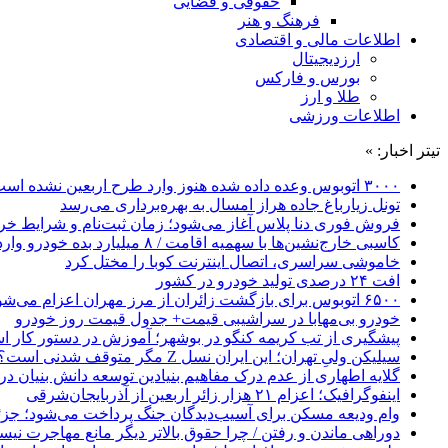
حقوقی و قضایی
فرهنگ و هنر
اطلاعات مالی و اقتصادی
ارزدیجیتال
بورس و فارکس
طلا و ارز
اطلاعات ورزشی
تیتر اخبار: »
۳۰۰۰ اتوبوس وعده داده شده هنوز وارد طرح اربعین نشده است
تونل زیارباغ جاده هراز امسال به بهره‌برداری می‌رسد
فروش فوری دنا پلاس آغاز می‌شود؛ زمان ثبت‌نام و شرایط خری
کاسبی خارج‌نشین‌ها با سهمیه اقامت / ۸ میلیارد بده خودرو وارد کن!
خاموشی سراسری، اتصال اینترنت کوبا را مختل کرد
افت ۲۴ درصدی تولید خودرو در کشور
۶۵۰۰ اتوبوس برای بازگشت زائران از مرز مهران اعزام می‌شود
خودرو بی‌مهابا در سراشیبی قیمت+ جدول قیمت روز خودرو
پیشگیری از تب کریمه کنگو در بوشهر؛ آموزش در دستور کار 
سیلیکن ولیِ تهران؛ این ایران نسل Z مگر متوقف شدنی است؟ / آینده ایران را این دانش آموزان می سازند
گلایه اطهاری از عدم درک مفاهیم بنیادین توسعه دانش بنیان در ایران/ 
اینفوگرافیک؛ اعزام ۲۱ هزار زائر اربعین از آذربایجان‌شرقی
وام ودیعه مسکن برای آسیب‌دیدگان جنگ پرداخت می‌شود؛ جزئی
دوراهی ماندن و رفتن / چرا حقوق بالاتر دیگر مانع مهاجرت نی