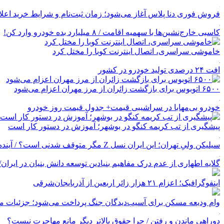
فروش فوری دنا پلاس آغاز می‌شود؛ زمان ثبت‌نام و شرایط خرید اعل
کاسبی خارج‌نشین‌ها با سهمیه اقامت / ۸ میلیارد بده خودرو وارد کن!
خاموشی سراسری، اتصال اینترنت کوبا را مختل کرد
افت ۲۴ درصدی تولید خودرو در کشور
۶۵۰۰ اتوبوس برای بازگشت زائران از مرز مهران اعزام می‌شود
خودرو بی‌مهابا در سراشیبی قیمت+ جدول قیمت روز خودرو
پیشگیری از تب کریمه کنگو در بوشهر؛ آموزش در دستور کار است
سیلیکن ولیِ تهران؛ این ایران نسل Z مگر متوقف شدنی است؟ / آینده ایران را این دانش آموزان می سازند
گلایه اطهاری از عدم درک مفاهیم بنیادین توسعه دانش بنیان در ایران/ پروژه‌
اینفوگرافیک؛ اعزام ۲۱ هزار زائر اربعین از آذربایجان‌شرقی
وام ودیعه مسکن برای آسیب‌دیدگان جنگ پرداخت می‌شود؛ جزئیات مب
دوراهی ماندن و رفتن / چرا حقوق بالاتر دیگر مانع مهاجرت نیست؟