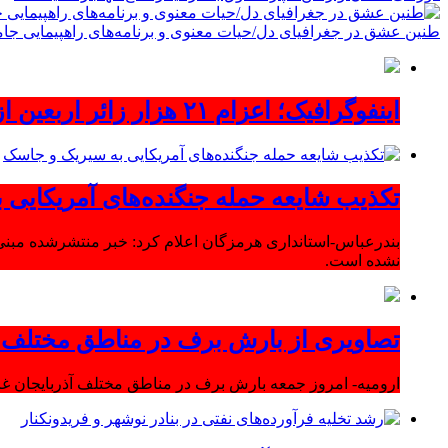
طنین عشق در جغرافیای دل/حیات معنوی و برنامه‌های راهپیمایی جام
اینفوگرافیک؛ اعزام ۲۱ هزار زائر اربعین از آذربایجان‌شرقی
تکذیب شایعه حمله جنگنده‌های آمریکایی
بندرعباس-استانداری هرمزگان اعلام کرد: خبر منتشرشده مبنی
نشده است.
تصاویری از بارش برف در مناطق مختلف آ
ارومیه- امروز جمعه بارش برف در مناطق مختلف آذربایجان 