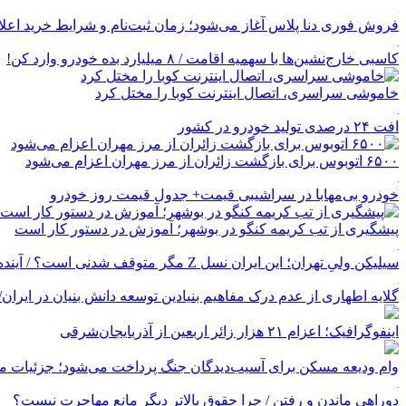
فروش فوری دنا پلاس آغاز می‌شود؛ زمان ثبت‌نام و شرایط خرید اعل
کاسبی خارج‌نشین‌ها با سهمیه اقامت / ۸ میلیارد بده خودرو وارد کن!
خاموشی سراسری، اتصال اینترنت کوبا را مختل کرد
افت ۲۴ درصدی تولید خودرو در کشور
۶۵۰۰ اتوبوس برای بازگشت زائران از مرز مهران اعزام می‌شود
خودرو بی‌مهابا در سراشیبی قیمت+ جدول قیمت روز خودرو
پیشگیری از تب کریمه کنگو در بوشهر؛ آموزش در دستور کار است
سیلیکن ولیِ تهران؛ این ایران نسل Z مگر متوقف شدنی است؟ / آینده ایران را این دانش آموزان می سازند
گلایه اطهاری از عدم درک مفاهیم بنیادین توسعه دانش بنیان در ایران/ پروژه‌
اینفوگرافیک؛ اعزام ۲۱ هزار زائر اربعین از آذربایجان‌شرقی
وام ودیعه مسکن برای آسیب‌دیدگان جنگ پرداخت می‌شود؛ جزئیات مب
دوراهی ماندن و رفتن / چرا حقوق بالاتر دیگر مانع مهاجرت نیست؟