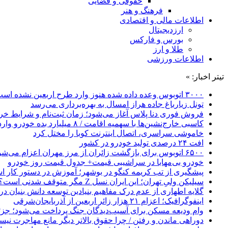
حقوقی و قضایی
فرهنگ و هنر
اطلاعات مالی و اقتصادی
ارزدیجیتال
بورس و فارکس
طلا و ارز
اطلاعات ورزشی
تیتر اخبار: »
۳۰۰۰ اتوبوس وعده داده شده هنوز وارد طرح اربعین نشده است
تونل زیارباغ جاده هراز امسال به بهره‌برداری می‌رسد
فروش فوری دنا پلاس آغاز می‌شود؛ زمان ثبت‌نام و شرایط خری
کاسبی خارج‌نشین‌ها با سهمیه اقامت / ۸ میلیارد بده خودرو وارد کن!
خاموشی سراسری، اتصال اینترنت کوبا را مختل کرد
افت ۲۴ درصدی تولید خودرو در کشور
۶۵۰۰ اتوبوس برای بازگشت زائران از مرز مهران اعزام می‌شود
خودرو بی‌مهابا در سراشیبی قیمت+ جدول قیمت روز خودرو
پیشگیری از تب کریمه کنگو در بوشهر؛ آموزش در دستور کار 
سیلیکن ولیِ تهران؛ این ایران نسل Z مگر متوقف شدنی است؟ / آینده ایران را این دانش آموزان می سازند
گلایه اطهاری از عدم درک مفاهیم بنیادین توسعه دانش بنیان در ایران/ 
اینفوگرافیک؛ اعزام ۲۱ هزار زائر اربعین از آذربایجان‌شرقی
وام ودیعه مسکن برای آسیب‌دیدگان جنگ پرداخت می‌شود؛ جزئی
دوراهی ماندن و رفتن / چرا حقوق بالاتر دیگر مانع مهاجرت نی