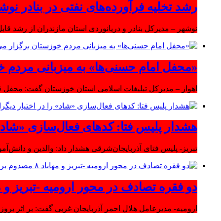
رشد تخلیه فرآورده‌های نفتی در بنادر نوشه
نوشهر – مدیرکل بنادر و دریانوردی استان مازندران از رشد قابل 
«محفل امام حسنی‌ها» به میزبانی مردم خ
اهواز – مدیرکل تبلیغات اسلامی استان خوزستان گفت: محفل قر
هشدار پلیس فتا: کدهای فعال‌سازی «شاد» ر
تبریز- پلیس فتای آذربایجان‌شرقی هشدار داد: والدین و دانش‌آ
دو فقره تصادف در محور ارومیه -تبریز و مهاباد ۸ مصدوم بر
ارومیه- مدیرعامل هلال احمر آذربایجان غربی گفت: بر اثر بروز دو سانحه 