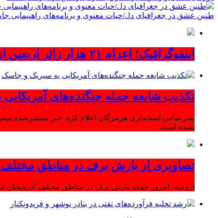
طنین عشق در جغرافیای دل/حیات معنوی و برنامه‌های راهپیمایی جام
اینفوگرافیک؛ اعزام ۲۱ هزار زائر اربعین از آذربایجان‌شرقی
تکذیب شایعه حمله جنگنده‌های آمریکایی
بندرعباس-استانداری هرمزگان اعلام کرد: خبر منتشرشده مبنی
نشده است.
تصاویری از بارش برف در مناطق مختلف آ
ارومیه- امروز جمعه بارش برف در مناطق مختلف آذربایجان 