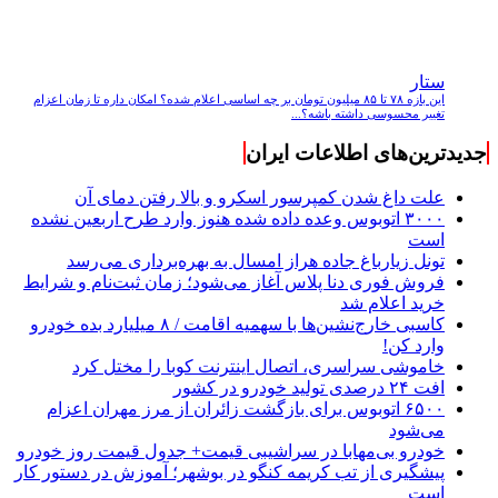
ستار
این بازه ۷۸ تا ۸۵ میلیون تومان بر چه اساسی اعلام شده؟ امکان داره تا زمان اعزام
تغییر محسوسی داشته باشه؟...
جدیدترین‌های اطلاعات ایران
علت داغ شدن کمپرسور اسکرو و بالا رفتن دمای آن
۳۰۰۰ اتوبوس وعده داده شده هنوز وارد طرح اربعین نشده
است
تونل زیارباغ جاده هراز امسال به بهره‌برداری می‌رسد
فروش فوری دنا پلاس آغاز می‌شود؛ زمان ثبت‌نام و شرایط
خرید اعلام شد
کاسبی خارج‌نشین‌ها با سهمیه اقامت / ۸ میلیارد بده خودرو
وارد کن!
خاموشی سراسری، اتصال اینترنت کوبا را مختل کرد
افت ۲۴ درصدی تولید خودرو در کشور
۶۵۰۰ اتوبوس برای بازگشت زائران از مرز مهران اعزام
می‌شود
خودرو بی‌مهابا در سراشیبی قیمت+ جدول قیمت روز خودرو
پیشگیری از تب کریمه کنگو در بوشهر؛ آموزش در دستور کار
است