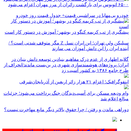
۶۵۰۰ اتوبوس برای بازگشت زائران از مرز مهران اعزام می‌شود
خودرو بی‌مهابا در سراشیبی قیمت+ جدول قیمت روز خودرو
پیشگیری از تب کریمه کنگو در بوشهر؛ آموزش در دستور کار است
سیلیکن ولیِ تهران؛ این ایران نسل Z مگر متوقف شدنی است؟ /
آینده ایران را این دانش آموزان می سازند
گلایه اطهاری از عدم درک مفاهیم بنیادین توسعه دانش بنیان در
ایران/ پروژه‌های هوشمندسازی شهری در بن‌بست ماندند/انحراف از
طرح جامع ۱۳۸۶ به کشور آسیب زد
اینفوگرافیک؛ اعزام ۲۱ هزار زائر اربعین از آذربایجان‌شرقی
وام ودیعه مسکن برای آسیب‌دیدگان جنگ پرداخت می‌شود؛ جزئیات
مبالغ اعلام شد
دوراهی ماندن و رفتن / چرا حقوق بالاتر دیگر مانع مهاجرت نیست؟