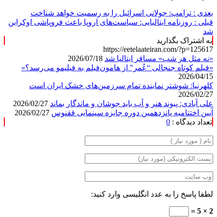
بعدی :
ترامپ: جولانی اسرائیل را به رسمیت خواهد شناخت
قبلی :
روزنامه ایتالیایی: سیاست‌های اروپا باعث فروپاشی اوکراین
شد
به اشتراک بگذارید
https://eetelaateiran.com/?p=125617
«نه مثل هر شب» مسافر ایتالیا شد
2026/07/18
«فیلم کوتاه جنجالی “عُمر” از هامون‌فیلم به فیلیمو می‌رسد؟»
2026/04/15
کلهرنیا: شوشتر نماینده تمام سرزمین‌های خشک ایران است
2026/02/27
علی آبادی: پیوند هنر و آب باید جوشان و ماندگار بماند
2026/02/27
آیین اختتامیه پانزدهمین دوره جایزه سینمایی ققنوس
2026/02/27
تعداد دیدگاه :
0
لطفا پاسخ را به عدد انگلیسی وارد کنید:
2 × 5 =