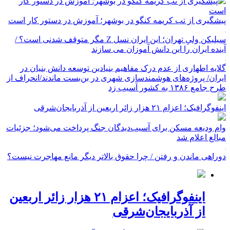
پیشگیری از تب کریمه کنگو در بوشهر؛ آموزش در دستور کار است
سیلیکن ولیِ تهران؛ این ایران نسل Z مگر متوقف شدنی است؟ /
آینده ایران را این دانش آموزان می سازند
گلایه اطهاری از عدم درک مفاهیم بنیادین توسعه دانش بنیان در
ایران/ پروژه‌های هوشمندسازی شهری در بن‌بست ماندند/انحراف از
طرح جامع ۱۳۸۶ به کشور آسیب زد
اینفوگرافیک؛ اعزام ۲۱ هزار زائر اربعین از آذربایجان‌شرقی
وام ودیعه مسکن برای آسیب‌دیدگان جنگ پرداخت می‌شود؛ جزئیات
مبالغ اعلام شد
دوراهی ماندن و رفتن / چرا حقوق بالاتر دیگر مانع مهاجرت نیست؟
اینفوگرافیک؛ اعزام ۲۱ هزار زائر اربعین
از آذربایجان‌شرقی