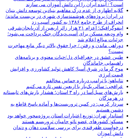
است؟ / آینده ایران را این دانش آموزان می سازند
گلایه اطهاری از عدم درک مفاهیم بنیادین توسعه دانش بنیان
در ایران/ پروژه‌های هوشمندسازی شهری در بن‌بست ماندند/
انحراف از طرح جامع ۱۳۸۶ به کشور آسیب زد
اینفوگرافیک؛ اعزام ۲۱ هزار زائر اربعین از آذربایجان‌شرقی
وام ودیعه مسکن برای آسیب‌دیدگان جنگ پرداخت می‌شود؛
جزئیات مبالغ اعلام شد
دوراهی ماندن و رفتن / چرا حقوق بالاتر دیگر مانع مهاجرت
نیست؟
طنین عشق در جغرافیای دل/حیات معنوی و برنامه‌های
راهپیمایی جاماندگان
موج گرما در شرق آسیا؛ کاهش تولید کشاورزی و افزایش
قیمت انرژی
نتانیاهو: با ترامپ درباره حماس مخالفم
عراقچی: سالی یک‌بار با اربعین نفس تازه می‌کنیم
بارش‌های سیل‌آسا در راه ۳ استان؛ هشدار بارش‌های تابستانه
در هرمزگان
سردار کرمی: در کمین تروریست‌ها و آماده پاسخ قاطع به
دشمن هستیم
استاندار تهران: توزیع اعتبارات استان پروژه‌محور خواهد بود
مسکو: کشورهای عضو ناتو حامیان تروریسم هستند
درخواست ظفرقندی برای بررسی سلامت دهان و دندان
دانش آموزان