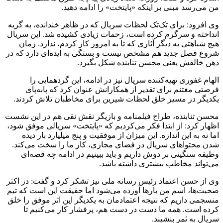
من می‌رسد مبنی بر اینکه «پایتخت» را ادامه دهید.
وی افزود: برای تک‌تک لحظات سریال که در ظاهر خندانده، به گریه
انداخته و سرگرم کرده است، زحمات زیادی کشیده شد. این سریال
هیچ شباهتی به دیگر آثاری که تا به امروز کار کردم، ندارد. زمان
شروع فصل جدید هم مشخص نیست و بستگی به ایده‌ای دارد که در
ذهن خالقش یعنی محسن تنابنده شکل بگیرد.
الهام غفوری تهیه‌کننده سریال نیز در ادامه، این گردهمایی را
فرصتی مغتنم برای تقدیر از همکارانش عنوان کرد که پابه‌پای
یکدیگر در مسیر خلق لحظات شیرین برای مخاطبان تلاش کردند.
محسن تنابنده، طراح فیلمنامه و بازیگر نقش نقی هم در این نشست
اظهار کرد: از ابتدا فکر می‌کردیم که «پایتخت» سریالی موفق شود،
اما نه به این اندازه. این میزان از موفقیت و پنج میلیارد بار دیده
شدن محتواهای سریال در فضای مجازی، کار ما را سخت می‌کند.
وظیفه سنگینی بر دوش داریم و باید ببینیم در ادامه چه قصه‌ای
می‌تواند مخاطب بیشتری داشته باشد.
وی از حسن اعتماد رئیس رسانه ملی نیز تشکر کرد و گفت: در اکثر
صحبت‌ها، اسم من بارها آورده می‌شود اما حقیقت این است که تیم
منسجمی داریم که نتیجه اعتمادمان به یکدیگر این اثر موفق را خلق
کرده است. همه ما دست در دست هم، پرفشار کار می‌کنیم تا
سریال به ثمر بنشیند.