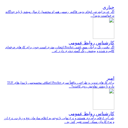
جباری
اگر خرید اینترنتی انجام بدیم، فاکتور رسمی همراه محصول ارسال میشه یا باید جداگانه
درخواست بدیم؟...
کارشناس روابط عمومی
اگر دقت رنگ برایتان مهم باشد، ProArt انتخاب بهتری است چون برای کارهای حرفه‌ای
کالیبره شده و پوشش رنگ گسترده‌تری دارد. ام...
امیر
برای کارهای تدوین و طراحی، واقعاً سری ProArt اختلاف محسوسی با مدل‌های TUF
داره یا بیشتر تفاوتش روی کاغذه؟...
کارشناس روابط عمومی
بله، این ارقام برآوردی هستند و نرخ نهایی با توجه به اعلام سازمان حج و زیارت، نرخ ارز
و نوع کاروان ممکن است تغییر کند. به...