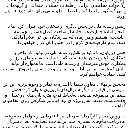
رگ‌خواب مخاطبان ایرانی از طبقات مختلف اجتماعی و گروه‌های
سنی گوناگون را پیدا کند و لحظات دل‌نشینی برای خانواده‌ها فراهم
آورد.
رئیس رسانه ملی در بخش دیگری از سخنان خود عنوان کرد: ما با
افتخار آماده حمایت همه‌جانبه از ساخت فصل هشتم مجموعه
«پایتخت» هستیم و هر زمان که سازندگان این اثر اعلام آمادگی
کنند، تمام ظرفیت‌های لازم را در اختیار آنان قرار خواهیم داد.
جبلی در پایان، با تأکید بر نقش رسانه ملی در تولید آثار فاخر و
همکاری با هنرمندان دغدغه‌مند، گفت: «پایتخت» نمونه‌ای بارز از
همکاری موفق هنرمندان و رسانه ملی است. ما همواره از تولید
آثاری که هویت ایرانی، آداب و رسوم و وحدت ملی را ترویج و تقویت
کنند، حمایت خواهیم کرد.
محسن
برمهانی
معاون سیما با اشاره به تمایز و وجوه برتری این اثر
نمایشی در قیاس با دیگر سریال‌های تلویزیون عنوان کرد: فصل
هفتم این مجموعه نمایشی به‌لحاظ فرم، متن، بازی‌های درخشان و
چفت‌وبست قصه، اتفاق ویژه‌ای بود که تأثیر شگرفی روی مخاطبان
گذاشت.
سیروس مقدم کارگردان سریال نیز با قدردانی از عوامل مجموعه،
به دریافت پیام‌های بسیاری مبنی‌بر ساخت فصل‌های بعدی سریال
اشاره کرد و گفت: روزانه تعداد زیادی پیام به طرق مختلف به دست