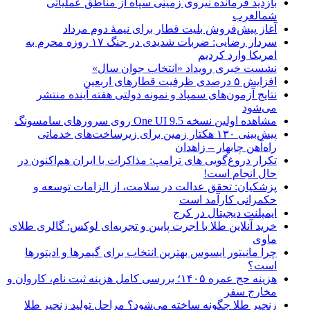
بازدید فرمانده نیروی زمینی سپاه از مناطق عملیاتی
شمالغرب
آغاز پیش‌فروش بلیت قطار برای نیمۀ دوم مرداد
سردار رضایی: ضربات شدیدی در جنگ ۱۷ روزه محرم به
امریکا وارد کردیم
نشست خبری رویداد «انتخاب جوان سال»
افزایش ۵ درصدی ظرفیت قطارهای اربعین
نتایج آزمون‌های سمپاد و نمونه دولتی هفته آینده منتشر
می‌شود
مشاهده اولین نسخه One UI 9.5 روی سرورهای سامسونگ
پیش‌بینی ۱۳۰ هکتار زمین برای زیرساخت‌های خدماتی
راه‌آهن چابهار – زاهدان
تکرار دروغ‌گویی های ترامپ: مذاکرات با ایران هم‌اکنون در
حال انجام است!
پزشکیان: تحقق عدالت در سلامت، از الزامات توسعه و
حکمرانی کارآمد است
ایمپلنت دیجیتال در کرج
خرید آنلاین طلا با اجرت پایین و تجربه‌ای لوکس: گالری طلای
ماوی
چرا مانیتور ایسوس بهترین انتخاب برای گیمرها و ادیتورها
است؟
هزینه حج عمره ۱۴۰۵؛ بررسی کامل هزینه ثبت نام، کاروان و
مخارج سفر
زنجیر طلا چگونه ساخته می‌شود؟ مراحل تولید زنجیر طلا