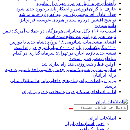
راهنمای خرید دینار در مرز مهران از مانیرو
عارف: با گران‌فروشی و احتکار باید برخورد جدی شود
حداد عادل: آقا مجتبی یک نور بود که وارد خانه ما شد
توضیح افشین درباره سند راهبردی «توسعه فرانچایز
دانش‌بنیان»
آسیب به ۱۱۶ دکل مخابراتی هرمزگان در حملات آمریکا؛ تلفن
ثابت، همراه و اینترنت ‌قطع شده است
افشای مشخصات شیائومی ۱۸ پرو/ پادشاه جدید با دوربین
۲۰۰ مگاپیکسلی و باتری ۷۰۰۰ میلی‌آمپری در راه است
نقشه جدید بازده اجاره در تهران؛ سرمایه‌گذاری در کدام
مناطق به‌صرفه‌تر است؟
اولین قطار هیدروژنی هند راه‌اندازی شد
سائوتومه و پرنسیپ؛ مسیر جدید و قانونی اخذ پاسپورت دوم
برای ایرانیان
وزیر ارتباطات: پیام‌رسان‌های داخلی باید به استقلال مالی
برسند
ادامه ادعاهای سنتکام درباره محاصره دریایی ایران
اطلاعات‌ ‎ایرانی
اخبار استان‌های ایران
همیار کارآفرین