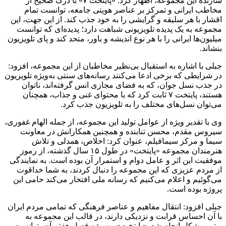
سازنده این مجموعه، اظهار کرد: «پایتخت ۷» با درک صحیح از
مخاطب ایرانی و تمرکز بر عناصر هویتی جامعه، توانست تمام
اقشار با هر سلیقه و گرایشی را به خود جذب کند. از این جهت، این
مجموعه به یک پدیده تلویزیونی شباهت دارد؛ پدیده‌ای که توانست
میلیون‌ها ایرانی را با هر نوع اندیشه و باور، متحد کند و پای تلویزیون
بنشاند.
جبلی با اشاره به استقبال بی‌نظیر مخاطبان از این مجموعه، افزود:
در شرایطی که برخی ادعا می‌کنند رسانه‌های سنتی به‌ویژه تلویزیون
در جذب نسل جوان، که به فضای مجازی انس گرفته‌اند، ناتوان
هستند، پایتخت ۷ ثابت کرد که با محتوای غنی و جذاب، همچنان
می‌توان نسل‌های مختلف را به تلویزیون جذب کرد.
وی با تقدیر ویژه از عوامل تولید این مجموعه، از جمله الهام غفوری،
سیروس مقدم، محسن تنابنده و همچنین همکارانش در معاونت
سیما و مرکز
سیمافیلم
، عنوان کرد: اخلاص، همدلی و تلاش
هنرمندان مجموعه «پایتخت» در طول ۱۵ سال گذشته، از رموز
موفقیت این اثر و عامل دوام و استمرار آن بوده است. به نمایندگی
از مردم عزیزی که این مجموعه را دنبال کردند، به شما
خداقوت
می‌گوئیم
و اعلام می‌کنیم که رسانه ملی افتخار می‌کند حامی این
پروژه بوده است.
جبلی افزود: انتقال مفاهیم و عناصر فرهنگی که تمامی مردم ایران
با آن احساس قرابت و نزدیکی دارند، در قالب این مجموعه به
بهترین شکل انجام شد. «پایتخت»، به‌ویژه فصل هفتم آن، توانست