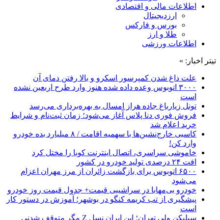
اطلاعات مالی و اقتصادی
ارزدیجیتال
بورس و فارکس
طلا و ارز
اطلاعات ورزشی
تیتر اخبار: »
علت داغ شدن کمپرسور اسکرو و بالا رفتن دمای آن
۳۰۰۰ اتوبوس وعده داده شده هنوز وارد طرح اربعین نشده
است
تونل زیارباغ جاده هراز امسال به بهره‌برداری می‌رسد
فروش فوری دنا پلاس آغاز می‌شود؛ زمان ثبت‌نام و شرایط
خرید اعلام شد
کاسبی خارج‌نشین‌ها با سهمیه اقامت / ۸ میلیارد بده خودرو
وارد کن!
خاموشی سراسری، اتصال اینترنت کوبا را مختل کرد
افت ۲۴ درصدی تولید خودرو در کشور
۶۵۰۰ اتوبوس برای بازگشت زائران از مرز مهران اعزام
می‌شود
خودرو بی‌مهابا در سراشیبی قیمت+ جدول قیمت روز خودرو
پیشگیری از تب کریمه کنگو در بوشهر؛ آموزش در دستور کار
است
سیلیکن ولیِ تهران؛ این ایران نسل Z مگر متوقف شدنی