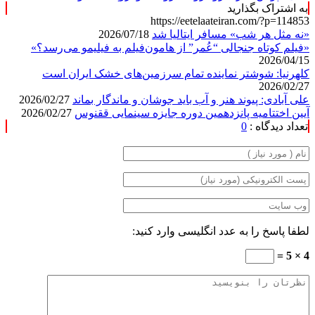
به اشتراک بگذارید
https://eetelaateiran.com/?p=114853
«نه مثل هر شب» مسافر ایتالیا شد
2026/07/18
«فیلم کوتاه جنجالی “عُمر” از هامون‌فیلم به فیلیمو می‌رسد؟»
2026/04/15
کلهرنیا: شوشتر نماینده تمام سرزمین‌های خشک ایران است
2026/02/27
علی آبادی: پیوند هنر و آب باید جوشان و ماندگار بماند
2026/02/27
آیین اختتامیه پانزدهمین دوره جایزه سینمایی ققنوس
2026/02/27
تعداد دیدگاه :
0
لطفا پاسخ را به عدد انگلیسی وارد کنید:
4 × 5 =