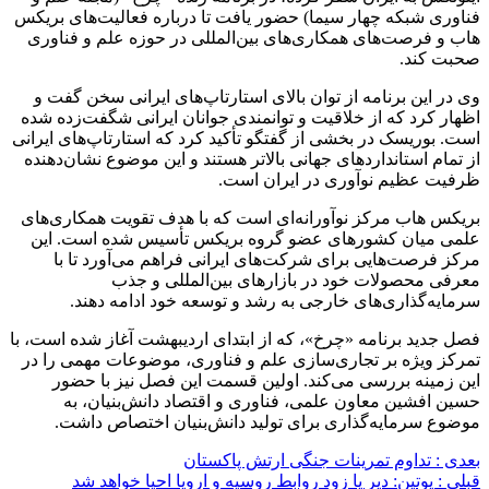
فناوری شبکه چهار سیما) حضور یافت تا درباره فعالیت‌های بریکس
هاب و فرصت‌های همکاری‌های بین‌المللی در حوزه علم و فناوری
صحبت کند.
وی در این برنامه از توان بالای استارتاپ‌های ایرانی سخن گفت و
اظهار کرد که از خلاقیت و توانمندی جوانان ایرانی شگفت‌زده شده
است. بوریسک در بخشی از گفتگو تأکید کرد که استارتاپ‌های ایرانی
از تمام استانداردهای جهانی بالاتر هستند و این موضوع نشان‌دهنده
ظرفیت عظیم نوآوری در ایران است.
بریکس هاب مرکز نوآورانه‌ای است که با هدف تقویت همکاری‌های
علمی میان کشورهای عضو گروه بریکس تأسیس شده است. این
مرکز فرصت‌هایی برای شرکت‌های ایرانی فراهم می‌آورد تا با
معرفی محصولات خود در بازارهای بین‌المللی و جذب
سرمایه‌گذاری‌های خارجی به رشد و توسعه خود ادامه دهند.
فصل جدید برنامه «چرخ»، که از ابتدای اردیبهشت‌ آغاز شده است، با
تمرکز ویژه بر تجاری‌سازی علم و فناوری، موضوعات مهمی را در
این زمینه بررسی می‌کند. اولین قسمت این فصل نیز با حضور
حسین افشین معاون علمی، فناوری و اقتصاد دانش‌بنیان، به
موضوع سرمایه‌گذاری برای تولید دانش‌بنیان اختصاص داشت.
بعدی :
تداوم تمرینات جنگی ارتش پاکستان
قبلی :
پوتین: دیر یا زود روابط روسیه و اروپا احیا خواهد شد