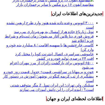
مقایسه آیفون ۱۶ پرو مکس با سایر پرچمداران بازار
جدیدترین‌های اطلاعات ایران
۳۰۰۰ اتوبوس وعده داده شده هنوز وارد طرح اربعین نشده
است
تونل زیارباغ جاده هراز امسال به بهره‌برداری می‌رسد
فروش فوری دنا پلاس آغاز می‌شود؛ زمان ثبت‌نام و شرایط
خرید اعلام شد
کاسبی خارج‌نشین‌ها با سهمیه اقامت / ۸ میلیارد بده خودرو
وارد کن!
خاموشی سراسری، اتصال اینترنت کوبا را مختل کرد
افت ۲۴ درصدی تولید خودرو در کشور
۶۵۰۰ اتوبوس برای بازگشت زائران از مرز مهران اعزام
می‌شود
خودرو بی‌مهابا در سراشیبی قیمت+ جدول قیمت روز خودرو
پیشگیری از تب کریمه کنگو در بوشهر؛ آموزش در دستور کار
است
سیلیکن ولیِ تهران؛ این ایران نسل Z مگر متوقف شدنی
است؟ / آینده ایران را این دانش آموزان می سازند
اطلاعات لحظه‌ای ایران و جهان