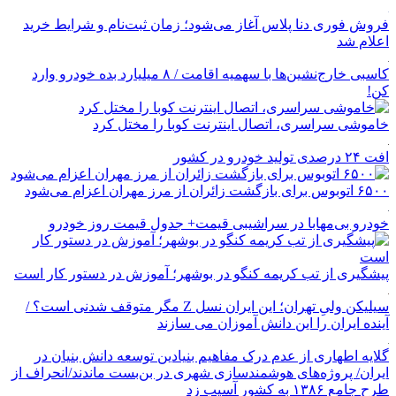
فروش فوری دنا پلاس آغاز می‌شود؛ زمان ثبت‌نام و شرایط خرید
اعلام شد
کاسبی خارج‌نشین‌ها با سهمیه اقامت / ۸ میلیارد بده خودرو وارد
کن!
خاموشی سراسری، اتصال اینترنت کوبا را مختل کرد
افت ۲۴ درصدی تولید خودرو در کشور
۶۵۰۰ اتوبوس برای بازگشت زائران از مرز مهران اعزام می‌شود
خودرو بی‌مهابا در سراشیبی قیمت+ جدول قیمت روز خودرو
پیشگیری از تب کریمه کنگو در بوشهر؛ آموزش در دستور کار است
سیلیکن ولیِ تهران؛ این ایران نسل Z مگر متوقف شدنی است؟ /
آینده ایران را این دانش آموزان می سازند
گلایه اطهاری از عدم درک مفاهیم بنیادین توسعه دانش بنیان در
ایران/ پروژه‌های هوشمندسازی شهری در بن‌بست ماندند/انحراف از
طرح جامع ۱۳۸۶ به کشور آسیب زد