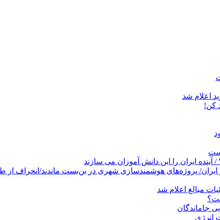
د اعلام شد
است
پروژه‌های هوشمندسازی شهری در بن‌بست ماندند/انحراف از طرح جامع ۱۳۸۶ به کشو
ات مبالغ اعلام شد
ست؟
ی جاماندگان
 انرژی