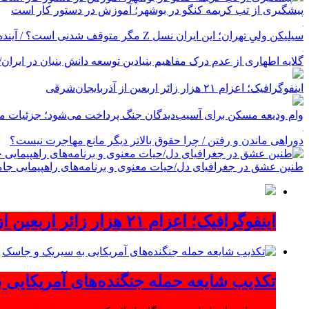
پیشگیری از تب کریمه کنگو در بوشهر؛ آموزش در دستور کار است
سیلیکن ولیِ تهران؛ این ایران نسل Z مگر متوقف شدنی است؟ / آینده ایران را این دانش آموزان می سازند
گلایه اطهاری از عدم درک مفاهیم بنیادین توسعه دانش بنیان در ایران/ پروژه‌
اینفوگرافیک؛ اعزام ۲۱ هزار زائر اربعین از آذربایجان‌شرقی
وام ودیعه مسکن برای آسیب‌دیدگان جنگ پرداخت می‌شود؛ جزئیات مب
دوراهی ماندن و رفتن / چرا حقوق بالاتر دیگر مانع مهاجرت نیست؟
طنین عشق در جغرافیای دل/حیات معنوی و برنامه‌های راهپیمایی جام
اینفوگرافیک؛ اعزام ۲۱ هزار زائر اربعین از آذربایجان‌شرقی
تکذیب شایعه حمله جنگنده‌های آمریکایی