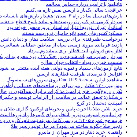
نتانیاهو: با ترامپ درباره حماس مخالفم
عراقچی: سالی یک‌بار با اربعین نفس تازه می‌کنیم
بارش‌های سیل‌آسا در راه ۳ استان؛ هشدار بارش‌های تابستانه در هرمزگان
سردار کرمی: در کمین تروریست‌ها و آماده پاسخ قاطع به دشم
استاندار تهران: توزیع اعتبارات استان پروژه‌محور خواهد بود
مسکو: کشورهای عضو ناتو حامیان تروریسم هستند
درخواست ظفرقندی برای بررسی سلامت دهان و دندان دانش آ
بازدید فرمانده نیروی زمینی سپاه از مناطق عملیاتی شمالغرب
آغاز پیش‌فروش بلیت قطار برای نیمۀ دوم مرداد
سردار رضایی: ضربات شدیدی در جنگ ۱۷ روزه محرم به امریکا وارد کردیم
نشست خبری رویداد «انتخاب جوان سال»
نتایج آزمون‌های سمپاد و نمونه دولتی هفته آینده منتشر می‌شود
افزایش ۵ درصدی ظرفیت قطارهای اربعین
مشاهده اولین نسخه One UI 9.5 روی سرورهای سامسونگ
پیش‌بینی ۱۳۰ هکتار زمین برای زیرساخت‌های خدماتی راه‌آهن چابهار – زاهدان
تکرار دروغ‌گویی های ترامپ: مذاکرات با ایران هم‌اکنون در حا
پزشکیان: تحقق عدالت در سلامت، از الزامات توسعه و حکمرا
ایمپلنت دیجیتال در کرج
خرید آنلاین طلا با اجرت پایین و تجربه‌ای لوکس: گالری طلای م
چرا مانیتور ایسوس بهترین انتخاب برای گیمرها و ادیتورها است
هزینه حج عمره ۱۴۰۵؛ بررسی کامل هزینه ثبت نام، کاروان و مخارج سفر
زنجیر طلا چگونه ساخته می‌شود؟ مراحل تولید زنجیر طلا
راهنمای خرید دینار در مرز مهران از مانیرو