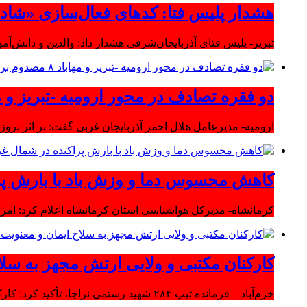
هشدار پلیس فتا: کدهای فعال‌سازی «شاد» ر
تبریز- پلیس فتای آذربایجان‌شرقی هشدار داد: والدین و دانش‌آ
دو فقره تصادف در محور ارومیه -تبریز و مهاباد ۸ مصدوم بر
ارومیه- مدیرعامل هلال احمر آذربایجان غربی گفت: بر اثر بروز دو سانحه 
کاهش محسوس دما و وزش باد با بارش پر
کرمانشاه- مدیرکل هواشناسی استان کرمانشاه اعلام کرد: امرو
کارکنان مکتبی و ولایی ارتش مجهز به سلا
خرم‌آباد – فرمانده تیپ ۲۸۴ شهید رستمی نزاجا، تأکید کرد: کارکنان مکتبی و ولایی ارتش مجهز به سلاح ایمان و معنویت هستند.