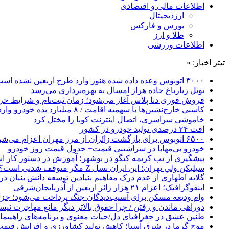
اطلاعات مالی و اقتصادی
ارزدیجیتال
بورس و فارکس
طلا و ارز
اطلاعات ورزشی
تیتر اخبار: »
۳۰۰۰ اتوبوس وعده داده شده هنوز وارد طرح اربعین نشده است
تونل زیارباغ جاده هراز امسال به بهره‌برداری می‌رسد
فروش فوری دنا پلاس آغاز می‌شود؛ زمان ثبت‌نام و شرایط خری
کاسبی خارج‌نشین‌ها با سهمیه اقامت / ۸ میلیارد بده خودرو وارد کن!
خاموشی سراسری، اتصال اینترنت کوبا را مختل کرد
افت ۲۴ درصدی تولید خودرو در کشور
۶۵۰۰ اتوبوس برای بازگشت زائران از مرز مهران اعزام می‌شود
خودرو بی‌مهابا در سراشیبی قیمت+ جدول قیمت روز خودرو
پیشگیری از تب کریمه کنگو در بوشهر؛ آموزش در دستور کار 
سیلیکن ولیِ تهران؛ این ایران نسل Z مگر متوقف شدنی است؟ / آینده ایران را این دانش آموزان می سازند
گلایه اطهاری از عدم درک مفاهیم بنیادین توسعه دانش بنیان در ایران/ 
اینفوگرافیک؛ اعزام ۲۱ هزار زائر اربعین از آذربایجان‌شرقی
وام ودیعه مسکن برای آسیب‌دیدگان جنگ پرداخت می‌شود؛ جزئی
دوراهی ماندن و رفتن / چرا حقوق بالاتر دیگر مانع مهاجرت نی
طنین عشق در جغرافیای دل/حیات معنوی و برنامه‌های راهپیمای
موج گرما در شرق آسیا؛ کاهش تولید کشاورزی و افزایش قیمت