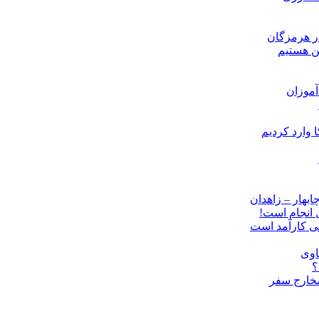
ن هستیم
موزان
ل انجام است!
نی کارآمد است
اوی
؟