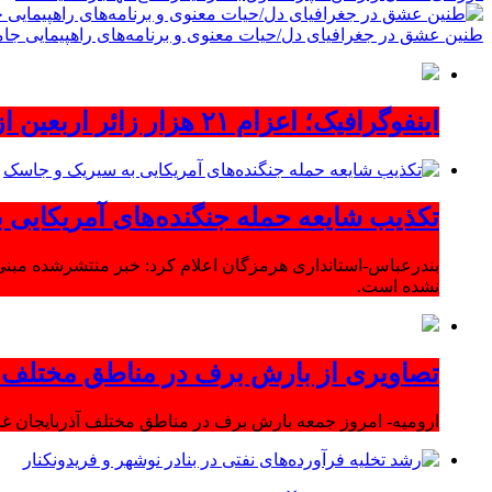
طنین عشق در جغرافیای دل/حیات معنوی و برنامه‌های راهپیمایی جام
اینفوگرافیک؛ اعزام ۲۱ هزار زائر اربعین از آذربایجان‌شرقی
تکذیب شایعه حمله جنگنده‌های آمریکایی
بندرعباس-استانداری هرمزگان اعلام کرد: خبر منتشرشده مبنی
نشده است.
تصاویری از بارش برف در مناطق مختلف آ
ارومیه- امروز جمعه بارش برف در مناطق مختلف آذربایجان 