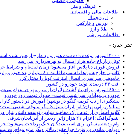
حقوقی و قضایی
فرهنگ و هنر
اطلاعات مالی و اقتصادی
ارزدیجیتال
بورس و فارکس
طلا و ارز
اطلاعات ورزشی
تیتر اخبار: »
۳۰۰۰ اتوبوس وعده داده شده هنوز وارد طرح اربعین نشده است
تونل زیارباغ جاده هراز امسال به بهره‌برداری می‌رسد
فروش فوری دنا پلاس آغاز می‌شود؛ زمان ثبت‌نام و شرایط خری
کاسبی خارج‌نشین‌ها با سهمیه اقامت / ۸ میلیارد بده خودرو وارد کن!
خاموشی سراسری، اتصال اینترنت کوبا را مختل کرد
افت ۲۴ درصدی تولید خودرو در کشور
۶۵۰۰ اتوبوس برای بازگشت زائران از مرز مهران اعزام می‌شود
خودرو بی‌مهابا در سراشیبی قیمت+ جدول قیمت روز خودرو
پیشگیری از تب کریمه کنگو در بوشهر؛ آموزش در دستور کار 
سیلیکن ولیِ تهران؛ این ایران نسل Z مگر متوقف شدنی است؟ / آینده ایران را این دانش آموزان می سازند
گلایه اطهاری از عدم درک مفاهیم بنیادین توسعه دانش بنیان در ایران/ 
اینفوگرافیک؛ اعزام ۲۱ هزار زائر اربعین از آذربایجان‌شرقی
وام ودیعه مسکن برای آسیب‌دیدگان جنگ پرداخت می‌شود؛ جزئی
دوراهی ماندن و رفتن / چرا حقوق بالاتر دیگر مانع مهاجرت نی