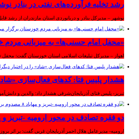
رشد تخلیه فرآورده‌های نفتی در بنادر نوشه
نوشهر – مدیرکل بنادر و دریانوردی استان مازندران از رشد قابل 
«محفل امام حسنی‌ها» به میزبانی مردم خ
اهواز – مدیرکل تبلیغات اسلامی استان خوزستان گفت: محفل قر
هشدار پلیس فتا: کدهای فعال‌سازی «شاد» ر
تبریز- پلیس فتای آذربایجان‌شرقی هشدار داد: والدین و دانش‌آ
دو فقره تصادف در محور ارومیه -تبریز و مهاباد ۸ مصدوم بر
ارومیه- مدیرعامل هلال احمر آذربایجان غربی گفت: بر اثر بروز دو سانحه 