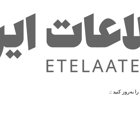
ید :.