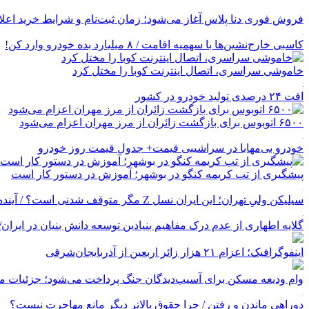
فروش فوری دنا پلاس آغاز می‌شود؛ زمان ثبت‌نام و شرایط خرید اعل
کاسبی خارج‌نشین‌ها با سهمیه اقامت / ۸ میلیارد بده خودرو وارد کن!
خاموشی سراسری، اتصال اینترنت کوبا را مختل کرد
افت ۲۴ درصدی تولید خودرو در کشور
۶۵۰۰ اتوبوس برای بازگشت زائران از مرز مهران اعزام می‌شود
خودرو بی‌مهابا در سراشیبی قیمت+ جدول قیمت روز خودرو
پیشگیری از تب کریمه کنگو در بوشهر؛ آموزش در دستور کار است
سیلیکن ولیِ تهران؛ این ایران نسل Z مگر متوقف شدنی است؟ / آینده ایران را این دانش آموزان می سازند
گلایه اطهاری از عدم درک مفاهیم بنیادین توسعه دانش بنیان در ایران/ پروژه‌
اینفوگرافیک؛ اعزام ۲۱ هزار زائر اربعین از آذربایجان‌شرقی
وام ودیعه مسکن برای آسیب‌دیدگان جنگ پرداخت می‌شود؛ جزئیات مب
دوراهی ماندن و رفتن / چرا حقوق بالاتر دیگر مانع مهاجرت نیست؟