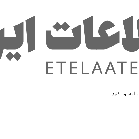
ید :.