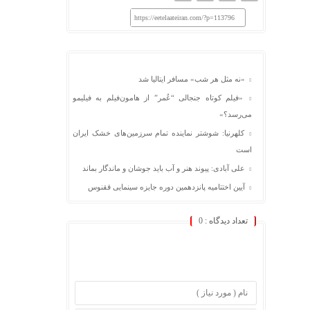
https://eetelaateiran.com/?p=113796
«نه مثل هر شب» مسافر ایتالیا شد
«فیلم کوتاه جنجالی “عُمر” از هامون‌فیلم به فیلیمو
می‌رسد؟»
کلهرنیا: شوشتر نماینده تمام سرزمین‌های خشک ایران
است
علی آبادی: پیوند هنر و آب باید جوشان و ماندگار بماند
آیین اختتامیه پانزدهمین دوره جایزه سینمایی ققنوس
تعداد دیدگاه :
0