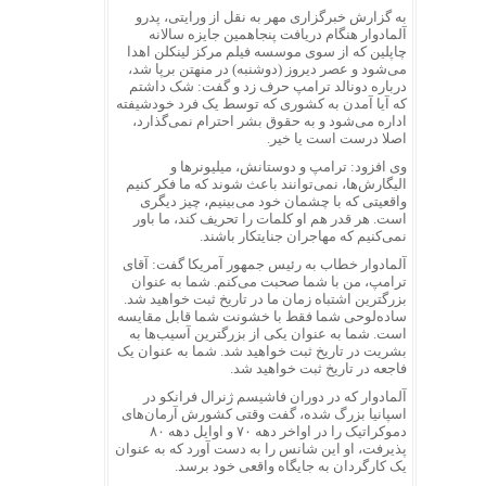
به گزارش خبرگزاری مهر به نقل از ورایتی، پدرو
آلمادوار هنگام دریافت پنجاهمین جایزه سالانه
چاپلین که از سوی موسسه فیلم مرکز لینکلن اهدا
می‌شود و عصر دیروز (دوشنبه) در منهتن برپا شد،
درباره دونالد ترامپ حرف زد و گفت: شک داشتم
که آیا آمدن به کشوری که توسط یک فرد خودشیفته
اداره می‌شود و به حقوق بشر احترام نمی‌گذارد،
اصلا درست است یا خیر.
وی افزود: ترامپ و دوستانش، میلیونرها و
الیگارش‌ها، نمی‌توانند باعث شوند که ما فکر کنیم
واقعیتی که با چشمان خود می‌بینیم، چیز دیگری
است. هر قدر هم او کلمات را تحریف کند، ما باور
نمی‌کنیم که مهاجران جنایتکار باشند.
آلمادوار خطاب به رئیس جمهور آمریکا گفت: آقای
ترامپ، من با شما صحبت می‌کنم. شما به عنوان
بزرگترین اشتباه زمان ما در تاریخ ثبت خواهید شد.
ساده‌لوحی شما فقط با خشونت شما قابل مقایسه
است. شما به عنوان یکی از بزرگترین آسیب‌ها به
بشریت در تاریخ ثبت خواهید شد. شما به عنوان یک
فاجعه در تاریخ ثبت خواهید شد.
آلمادوار که در دوران فاشیسم ژنرال فرانکو در
اسپانیا بزرگ شده، گفت وقتی کشورش آرمان‌های
دموکراتیک را در اواخر دهه ۷۰ و اوایل دهه ۸۰
پذیرفت، او این شانس را به دست آورد که به عنوان
یک کارگردان به جایگاه واقعی خود برسد.