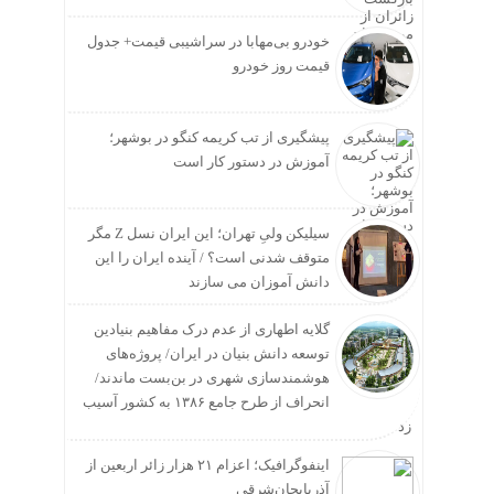
خودرو بی‌مهابا در سراشیبی قیمت+ جدول
قیمت روز خودرو
پیشگیری از تب کریمه کنگو در بوشهر؛
آموزش در دستور کار است
سیلیکن ولیِ تهران؛ این ایران نسل Z مگر
متوقف شدنی است؟ / آینده ایران را این
دانش آموزان می سازند
گلایه اطهاری از عدم درک مفاهیم بنیادین
توسعه دانش بنیان در ایران/ پروژه‌های
هوشمندسازی شهری در بن‌بست ماندند/
انحراف از طرح جامع ۱۳۸۶ به کشور آسیب
زد
اینفوگرافیک؛ اعزام ۲۱ هزار زائر اربعین از
آذربایجان‌شرقی