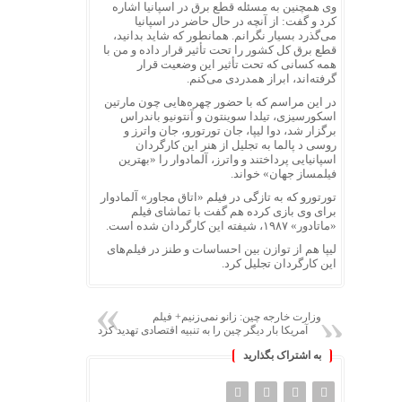
وی همچنین به مسئله قطع برق در اسپانیا اشاره
کرد و گفت: از آنچه در حال حاضر در اسپانیا
می‌گذرد بسیار نگرانم. همانطور که شاید بدانید،
قطع برق کل کشور را تحت تأثیر قرار داده و من با
همه کسانی که تحت تأثیر این وضعیت قرار
گرفته‌اند، ابراز همدردی می‌کنم.
در این مراسم که با حضور چهره‌هایی چون مارتین
اسکورسیزی، تیلدا سوینتون و آنتونیو باندراس
برگزار شد، دوا لیپا، جان تورتورو، جان واترز و
روسی د پالما به تجلیل از هنر این کارگردان
اسپانیایی پرداختند و واترز، آلمادوار را «بهترین
فیلمساز جهان» خواند.
تورتورو که به تازگی در فیلم «اتاق مجاور» آلمادوار
برای وی بازی کرده هم گفت با تماشای فیلم
«ماتادور» ۱۹۸۷، شیفته این کارگردان شده است.
لیپا هم از توازن بین احساسات و طنز در فیلم‌های
این کارگردان تجلیل کرد.
وزارت خارجه چین: زانو نمی‌زنیم+ فیلم
آمریکا بار دیگر چین را به تنبیه اقتصادی تهدید کرد
به اشتراک بگذارید