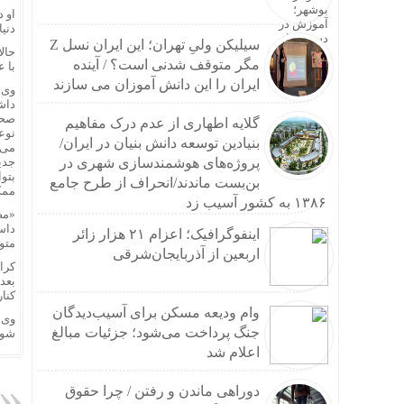
تکرار
او د
دنیا
پزشک
سیلیکن ولیِ تهران؛ این ایران نسل Z
حال
ایمپل
مگر متوقف شدنی است؟ / آینده
با 
خرید 
ایران را این دانش آموزان می سازند
وی گ
چرا م
داش
هزینه حج عمره ۱۴۰۵؛
صحب
گلایه اطهاری از عدم درک مفاهیم
نوع
زنجیر
بنیادین توسعه دانش بنیان در ایران/
می‌
راهنم
پروژه‌های هوشمندسازی شهری در
جدی
بتوا
عارف:
بن‌بست ماندند/انحراف از طرح جامع
ممک
حداد 
۱۳۸۶ به کشور آسیب زد
«مص
توضیح
داس
اینفوگرافیک؛ اعزام ۲۱ هزار زائر
افشای مشخصات شیائ
متو
اربعین از آذربایجان‌شرقی
آسیب به ۱۱۶ دکل مخابراتی هرمزگان در حملات آمر
نقشه 
کنا
اولین
وام ودیعه مسکن برای آسیب‌دیدگان
وی 
سائوت
جنگ پرداخت می‌شود؛ جزئیات مبالغ
شوم
وزیر 
اعلام شد
ادامه
ماشین
دوراهی ماندن و رفتن / چرا حقوق