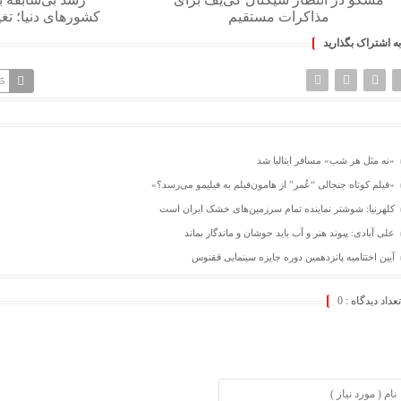
مذاکرات مستقیم
کشورهای دنیا؛ تغی
به اشتراک بگذارید
85
«نه مثل هر شب» مسافر ایتالیا شد
«فیلم کوتاه جنجالی “عُمر” از هامون‌فیلم به فیلیمو می‌رسد؟»
کلهرنیا: شوشتر نماینده تمام سرزمین‌های خشک ایران است
علی آبادی: پیوند هنر و آب باید جوشان و ماندگار بماند
آیین اختتامیه پانزدهمین دوره جایزه سینمایی ققنوس
تعداد دیدگاه :
0