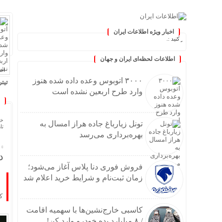
اخبار ویژه اطلاعات ایران
 به‌روز کنید :.
اطلاعات لحظه‌ای ایران و جهان
اطلا
۳۰۰۰ اتوبوس وعده داده شده هنوز
تیتر
وارد طرح اربعین نشده است
۳۰۰۰ اتوبوس وعده داده شده هنوز وارد طرح اربعین نشده
تونل 
فروش 
خا
تونل زیارباغ جاده هراز امسال به
تاریخ
کاسبی خا
بهره‌برداری می‌رسد
خامو
افت ۲۴ درصدی تولید خودرو در کش
د
۶۵۰۰ اتوبوس برای بازگشت زائران از مرز مهران اعزام می
فروش فوری دنا پلاس آغاز می‌شود؛
خودر
زمان ثبت‌نام و شرایط خرید اعلام شد
پیشگ
ک
سیلیکن ولیِ ت
کاسبی خارج‌نشین‌ها با سهمیه اقامت
گلایه
/ ۸ میلیارد بده خودرو وارد کن!