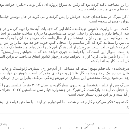
 دروغ‌گویی های ترامپ: مذاکرات با ایران هم‌اکنون در حال انجام است!
ر این مصاحبه تاکید کرده بود که رفتن به سراغ پروژه ای دیگر نوعی «تکبر» خواهد بود
 به فیلم بعدی من نیاز داشته باشد.
یان: تحقق عدالت در سلامت، از الزامات توسعه و حکمرانی کارآمد است
ا، کراننبرگ در مصاحبه‌ای جدید، حرفش را پس گرفته و می گوید در حال نوشتن فیلمن
نت دیجیتال در کرج
عنوان «مصرف‌شده» است.
آنلاین طلا با اجرت پایین و تجربه‌ای لوکس: گالری طلای ماوی
فت: من با رابرت لانتوس تهیه‌کننده کانادایی که «جنایات آینده» را تهیه کرده و در 
انیتور ایسوس بهترین انتخاب برای گیمرها و ادیتورها است؟
ته، ارتباط دارم و همدیگر را خیلی خوب می‌شناسیم. ما درباره ساخت فیلمی بر 
 بررسی کامل هزینه ثبت نام، کاروان و مخارج سفر
ت می‌کنیم. من این رمان را نوشته‌ام و او سال‌هاست که می‌خواهد آن را به یک سریال
ی من را متقاعد کرد که اگر شانسم را امتحان کنم، خوب خواهد بود. بنابراین من رو
 طلا چگونه ساخته می‌شود؟ مراحل تولید زنجیر طلا
کنم که خیلی جالب است. من پیش از این هرگز این کار را نکرده‌ام. من فقط یک کتاب نو
ای خرید دینار در مرز مهران از مانیرو
د است. سوال این است که آیا فیلمنامه چیزی خواهد شد که ما بخواهیم بسازیمش؟ آیا 
ن آن را تأمین مالی کرد؟ ارزان نخواهد بود، در چهار کشور اتفاق می‌افتد، بنابراین البته 
 با گران‌فروشی و احتکار باید برخورد جدی شود
ن است کار به آنجا بکشد.
عادل: آقا مجتبی یک نور بود که وارد خانه ما شد
رف‌شده» یک فیلم مهیج است که مسایلی از آدم‌خواری، بیماری، ژئوپلیتیک و چاپ سه
 افشین درباره سند راهبردی «توسعه فرانچایز دانش‌بنیان»
تان درباره یک زوج روزنامه‌نگار عاشق و حرفه‌ای متمرکز است. شوهر در نهایت به
ومی ۱۸ پرو/ پادشاه جدید با دوربین ۲۰۰ مگاپیکسلی و باتری ۷۰۰۰ میلی‌آمپری در راه است
جه می‌شود پزشک متخصص این بیماری در تورنتو زندگی می‌کند، بنابراین برای درمان به
یکا؛ تلفن ثابت، همراه و اینترنت ‌قطع شده است
کراننبرگ پس از فیلم «نقشه‌هایی به سوی ستارگان
جدید بازده اجاره در تهران؛ سرمایه‌گذاری در کدام مناطق به‌صرفه‌تر است؟
بعد با «جنایات آینده» باز
ر گذاشته و در این مورد بسیار جدی است.
 قطار هیدروژنی هند راه‌اندازی شد
گفته بود: فکر می‌کردم کارم تمام شده، اما امیدوارم در آینده با ساختن فیلم‌های ب
ومه و پرنسیپ؛ مسیر جدید و قانونی اخذ پاسپورت دوم برای ایرانیان
.
ارتباطات: پیام‌رسان‌های داخلی باید به استقلال مالی برسند
 ادعاهای سنتکام درباره محاصره دریایی ایران
‌ها شما را زیر نظر می‌گیرند
قبلی :
بعدی 
مسکو در انتظار سیگنال کی‌یف برای
رشد بی‌سابقه 