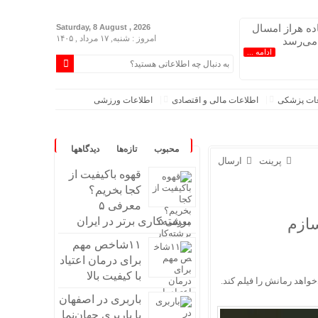
اده هراز امسال
Saturday, 8 August , 2026
امروز : شنبه, ۱۷ مرداد , ۱۴۰۵
 می‌رسد
ادامه ...
عات پزشکی
اطلاعات مالی و اقتصادی
اطلاعات ورزشی
محبوب
تازه‌ها
دیدگاهها
پرینت
ارسال
قهوه باکیفیت از
کجا بخریم؟
معرفی ۵
سازم
برشته‌کاری برتر در ایران
۱۱شاخص مهم
برای درمان اعتیاد
با کیفیت بالا
واهد رمانش را فیلم کند.
باربری در اصفهان
اندند/انحراف از طرح جامع ۱۳۸۶ به کشور آسیب زد
با باربری جهان‌نما