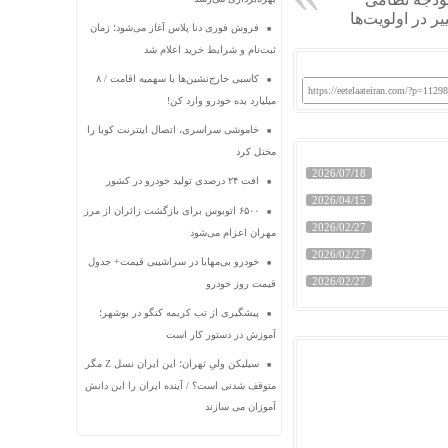
یر در اولویت‌ها
فروش فوری دنا پلاس آغاز می‌شود؛ زمان
ثبت‌نام و شرایط خرید اعلام شد
کاسبی خارج‌نشین‌ها با سهمیه اقامت / ۸
https://eetelaateiran.com/?p=1129
میلیارد بده خودرو وارد کن!
خاموشی سراسری، اتصال اینترنت کوبا را
مختل کرد
2026/07/18
افت ۲۴ درصدی تولید خودرو در کشور
2026/04/15
۶۵۰۰ اتوبوس برای بازگشت زائران از مرز
2026/02/27
مهران اعزام می‌شود
2026/02/27
خودرو بی‌مهابا در سراشیبی قیمت+ جدول
2026/02/27
قیمت روز خودرو
پیشگیری از تب کریمه کنگو در بوشهر؛
آموزش در دستور کار است
سیلیکن ولیِ تهران؛ این ایران نسل Z مگر
متوقف شدنی است؟ / آینده ایران را این دانش
آموزان می سازند