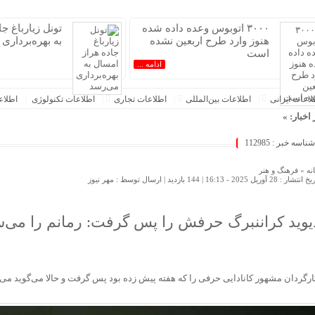
۳۰۰۰ اتوبوس وعده داده شده
تونل زیارباغ ج
هنوز وارد طرح اربعین نشده
به بهره‌برداری
است
ادامه ...
عات‌ ‎ایرانی
اطلاعات بین‌المللی
اطلاعات تجاری
اطلاعات تکنولوژی
اطلا
 اخبار: »
 است
شناسه خبر : 112985
زیارباغ جاده هراز امسال به بهره‌برداری می‌رسد
فوری دنا پلاس آغاز می‌شود؛ زمان ثبت‌نام و شرایط خرید اعلام شد
نه »
فرهنگ و هنر
 انتشار : 28 آوریل 2025 - 16:13 |
144 بازدید
| ارسال توسط :
مهر نیوز
رج‌نشین‌ها با سهمیه اقامت / ۸ میلیارد بده خودرو وارد کن!
شی سراسری، اتصال اینترنت کوبا را مختل کرد
ور
یوید کراننبرگ حرفش را پس گرفت: رمانم را می‌
‌شود
و بی‌مهابا در سراشیبی قیمت+ جدول قیمت روز خودرو
یری از تب کریمه کنگو در بوشهر؛ آموزش در دستور کار است
ارگردان مشهور کانادایی حرفی را که هفته پیش زده بود پس گرفت و حالا می‌گوید می‌خ
هران؛ این ایران نسل Z مگر متوقف شدنی است؟ / آینده ایران را این دانش آموزان می سازند
 اطهاری از عدم درک مفاهیم بنیادین توسعه دانش بنیان در ایران/ پروژه‌های هوشمندسازی شهری در بن‌بست م