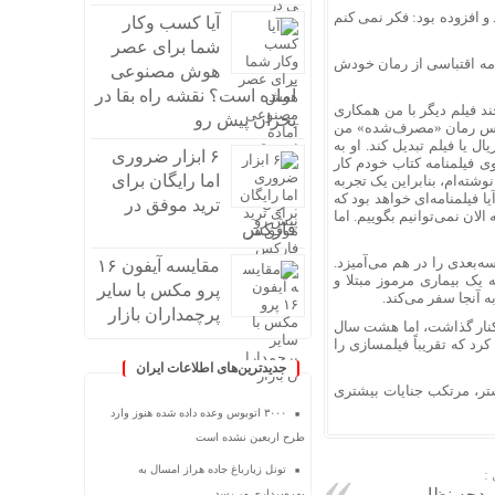
 و افزوده بود: فکر نمی کنم
آیا کسب وکار
شما برای عصر
امه اقتباسی از رمان خودش
هوش مصنوعی
آماده است؟ نقشه راه بقا در
چند فیلم دیگر با من همکاری
بحران پیش رو
اساس رمان «مصرف‌شده» من
 یا فیلم تبدیل کند. او به
۶ ابزار ضروری
ی فیلمنامه کتاب خودم کار
اما رایگان برای
شته‌ام، بنابراین یک تجربه
فیلمنامه‌ای خواهد بود که
ترید موفق در
الان نمی‌توانیم بگوییم. اما
فارکس
‌بعدی را در هم می‌آمیزد.
مقایسه آیفون ۱۶
 یک بیماری مرموز مبتلا و
پرو مکس با سایر
 آنجا سفر می‌کند.
پرچمداران بازار
» در سال ۲۰۱۴ تقریباً فیلمسازی را کنار گذاشت، اما هشت سال
گشت. کراننبرگ در جشنواره فیلم سن سباستین ۲۰۲۲ اعتراف کرد که تقریباً فیلمسازی را
جدیدترین‌های اطلاعات ایران
یشتر، مرتکب جنایات بیشتری
۳۰۰۰ اتوبوس وعده داده شده هنوز وارد
طرح اربعین نشده است
تونل زیارباغ جاده هراز امسال به
:
بودجه نظامی
بهره‌برداری می‌رسد