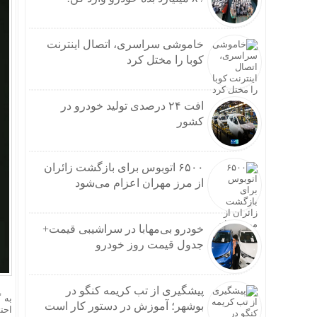
اینفوگرافیک؛ 
وام و
دوراه
خاموشی سراسری، اتصال اینترنت
طنین 
کوبا را مختل کرد
موج 
نتانی
عراقچ
افت ۲۴ درصدی تولید خودرو در
بارش‌های سیل
کشور
سردا
استان
مسکو
۶۵۰۰ اتوبوس برای بازگشت زائران
درخو
از مرز مهران اعزام می‌شود
بازدی
آغاز 
خودرو بی‌مهابا در سراشیبی قیمت+
سردار رض
جدول قیمت روز خودرو
نشست
نتایج
افزایش ۵ درصدی ظرفیت
پیشگیری از تب کریمه کنگو در
مشاهده اولی
به 
بوشهر؛ آموزش در دستور کار است
پیش‌بینی ۱۳۰ هکتار زمین برای زیرسا
احتم