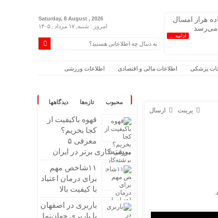
اده هراز امسال
Saturday, 8 August , 2026
امروز : شنبه, ۱۷ مرداد , ۱۴۰۵
 می‌رسد
ادامه ...
عات پزشکی
اطلاعات مالی و اقتصادی
اطلاعات ورزشی
محبوب
تازه‌ها
دیدگاهها
پرینت
ارسال
قهوه باکیفیت از
کجا بخریم؟
معرفی ۵
برشته‌کاری برتر در ایران
۱۱شاخص مهم
برای درمان اعتیاد
با کیفیت بالا
.
باربری در اصفهان
اندند/انحراف از طرح جامع ۱۳۸۶ به کشور آسیب زد
با باربری جهان‌نما