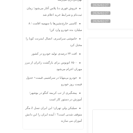
2026/02/27
فروش فوری دنا پلاس آغاز می‌شود؛ زمان
2026/02/27
ثبت‌نام و شرایط خرید اعلام شد
2026/02/27
کاسبی خارج‌نشین‌ها با سهمیه اقامت / ۸
میلیارد بده خودرو وارد کن!
خاموشی سراسری، اتصال اینترنت کوبا را
مختل کرد
افت ۲۴ درصدی تولید خودرو در کشور
۶۵۰۰ اتوبوس برای بازگشت زائران از مرز
مهران اعزام می‌شود
خودرو بی‌مهابا در سراشیبی قیمت+ جدول
قیمت روز خودرو
پیشگیری از تب کریمه کنگو در بوشهر؛
آموزش در دستور کار است
سیلیکن ولیِ تهران؛ این ایران نسل Z مگر
متوقف شدنی است؟ / آینده ایران را این دانش
آموزان می سازند