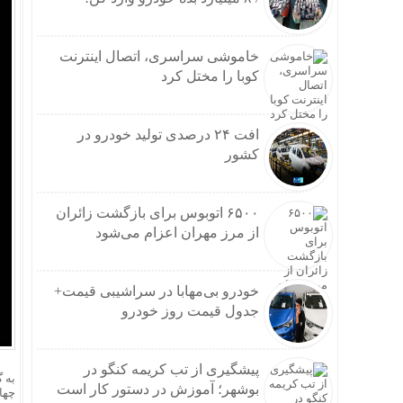
اینفوگرافیک؛ 
وام و
دوراه
خاموشی سراسری، اتصال اینترنت
طنین 
کوبا را مختل کرد
موج 
نتانی
عراقچ
افت ۲۴ درصدی تولید خودرو در
بارش‌های سیل
کشور
سردا
استان
مسکو
۶۵۰۰ اتوبوس برای بازگشت زائران
درخو
از مرز مهران اعزام می‌شود
بازدی
آغاز 
خودرو بی‌مهابا در سراشیبی قیمت+
سردار رض
جدول قیمت روز خودرو
نشست
نتایج
افزایش ۵ درصدی ظرفیت
پیشگیری از تب کریمه کنگو در
مشاهده اولی
به 
بوشهر؛ آموزش در دستور کار است
چهاردهمین دو
پیش‌بینی ۱۳۰ هکتار زمین برای زیرسا