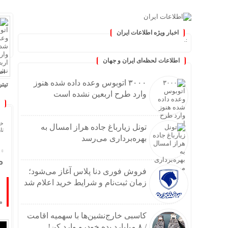
اخبار ویژه اطلاعات ایران
ه‌روز کنید :.
اطلاعات لحظه‌ای ایران و جهان
اطلا
۳۰۰۰ اتوبوس وعده داده شده هنوز
تیتر
وارد طرح اربعین نشده است
۳۰۰۰ اتوبوس وعده داده شده هنوز وارد طرح اربعین نشده
تونل 
فروش 
خا
تونل زیارباغ جاده هراز امسال به
تاریخ
کاسبی خا
بهره‌برداری می‌رسد
خامو
افت ۲۴ درصدی تولید خودرو در کش
م
۶۵۰۰ اتوبوس برای بازگشت زائران از مرز مهران اعزام می
فروش فوری دنا پلاس آغاز می‌شود؛
خودر
زمان ثبت‌نام و شرایط خرید اعلام شد
پیشگ
م
سیلیکن ولیِ ت
کاسبی خارج‌نشین‌ها با سهمیه اقامت
گلایه
/ ۸ میلیارد بده خودرو وارد کن!