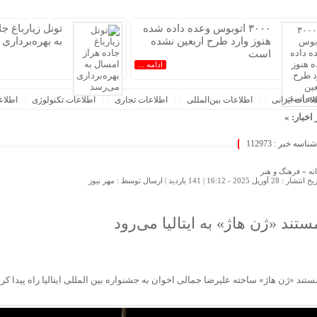
۳۰۰۰ اتوبوس وعده داده شده
تونل زیارباغ ج
هنوز وارد طرح اربعین نشده
به بهره‌برداری
است
ادامه ...
عات‌ ‎ایرانی
اطلاعات بین‌المللی
اطلاعات تجاری
اطلاعات تکنولوژی
اطلا
 اخبار: »
 است
شناسه خبر : 112973
زیارباغ جاده هراز امسال به بهره‌برداری می‌رسد
فوری دنا پلاس آغاز می‌شود؛ زمان ثبت‌نام و شرایط خرید اعلام شد
نه »
فرهنگ و هنر
 انتشار : 28 آوریل 2025 - 16:12 |
141 بازدید
| ارسال توسط :
مهر نیوز
رج‌نشین‌ها با سهمیه اقامت / ۸ میلیارد بده خودرو وارد کن!
شی سراسری، اتصال اینترنت کوبا را مختل کرد
ور
ستند «ژن هاژ» به ایتالیا می‌رود
‌شود
و بی‌مهابا در سراشیبی قیمت+ جدول قیمت روز خودرو
یری از تب کریمه کنگو در بوشهر؛ آموزش در دستور کار است
ستند «ژن هاژ» ساخته علیرضا جمالی اخوان به جشنواره بین المللی ایتالیا راه پیدا کرد
هران؛ این ایران نسل Z مگر متوقف شدنی است؟ / آینده ایران را این دانش آموزان می سازند
 اطهاری از عدم درک مفاهیم بنیادین توسعه دانش بنیان در ایران/ پروژه‌های هوشمندسازی شهری در بن‌بست م