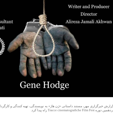
اعزام ۲۱ هزار زائر اربعین از آذربایجان‌شرقی
دیعه مسکن برای آسیب‌دیدگان جنگ پرداخت می‌شود؛ جزئیات مبالغ اعلام شد
ی ماندن و رفتن / چرا حقوق بالاتر دیگر مانع مهاجرت نیست؟
عشق در جغرافیای دل/حیات معنوی و برنامه‌های راهپیمایی جاماندگان
گرما در شرق آسیا؛ کاهش تولید کشاورزی و افزایش قیمت انرژی
اهو: با ترامپ درباره حماس مخالفم
ی: سالی یک‌بار با اربعین نفس تازه می‌کنیم
‌آسا در راه ۳ استان؛ هشدار بارش‌های تابستانه در هرمزگان
ر کرمی: در کمین تروریست‌ها و آماده پاسخ قاطع به دشمن هستیم
دار تهران: توزیع اعتبارات استان پروژه‌محور خواهد بود
: کشورهای عضو ناتو حامیان تروریسم هستند
است ظفرقندی برای بررسی سلامت دهان و دندان دانش آموزان
د فرمانده نیروی زمینی سپاه از مناطق عملیاتی شمالغرب
پیش‌فروش بلیت قطار برای نیمۀ دوم مرداد
ایی: ضربات شدیدی در جنگ ۱۷ روزه محرم به امریکا وارد کردیم
 خبری رویداد «انتخاب جوان سال»
 آزمون‌های سمپاد و نمونه دولتی هفته آینده منتشر می‌شود
 قطارهای اربعین
ن نسخه One UI 9.5 روی سرورهای سامسونگ
گزارش خبرگزاری مهر، مستند داستانی «ژن هاژ» به نویسندگی، تهیه کنندگی و کارگردا
ره Tracce cinematografiche Film Fest راه پیدا کرد.
خت‌های خدماتی راه‌آهن چابهار – زاهدان