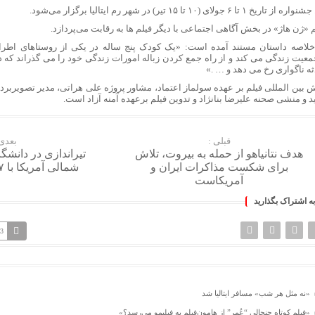
 دروغ‌گویی های ترامپ: مذاکرات با ایران هم‌اکنون در حال انجام است!
ز تاریخ ۱ تا ۶ جولای (۱۰ تا ۱۵ تیر) در شهر رم ایتالیا برگزار می‌شود.
یان: تحقق عدالت در سلامت، از الزامات توسعه و حکمرانی کارآمد است
 «ژن هاژ» در بخش آگاهی اجتماعی با دیگر فیلم ها به رقابت می‌پردازد.
نت دیجیتال در کرج
خلاصه داستان مستند آمده است: «یک کودک پنج ساله در یکی از روستاهای اطراف
آنلاین طلا با اجرت پایین و تجربه‌ای لوکس: گالری طلای ماوی
معیت زندگی می کند و از راه جمع کردن زباله امورات زندگی خود را می گذراند که د
ثه ناگواری رخ می دهد و … .»
انیتور ایسوس بهترین انتخاب برای گیمرها و ادیتورها است؟
 بین المللی فیلم بر عهده سولماز اعتماد، مشاور پروژه علی هراتی، مدیر تصویربرد
 بررسی کامل هزینه ثبت نام، کاروان و مخارج سفر
د و منشی صحنه علیرضا بنانژاد و تدوین فیلم برعهده آمنه آزاد است.
 طلا چگونه ساخته می‌شود؟ مراحل تولید زنجیر طلا
ای خرید دینار در مرز مهران از مانیرو
 با گران‌فروشی و احتکار باید برخورد جدی شود
قبلی :
بعدی 
هدف نتانیاهو از حمله به بیروت، تلاش
تیراندازی در دانشگ
عادل: آقا مجتبی یک نور بود که وارد خانه ما شد
برای شکست مذاکرات ایران و
شمالی آمریکا با ۷ کشته و زخمی
 افشین درباره سند راهبردی «توسعه فرانچایز دانش‌بنیان»
آمریکاست
ومی ۱۸ پرو/ پادشاه جدید با دوربین ۲۰۰ مگاپیکسلی و باتری ۷۰۰۰ میلی‌آمپری در راه است
به اشتراک بگذارید
یکا؛ تلفن ثابت، همراه و اینترنت ‌قطع شده است
جدید بازده اجاره در تهران؛ سرمایه‌گذاری در کدام مناطق به‌صرفه‌تر است؟
73
 قطار هیدروژنی هند راه‌اندازی شد
ومه و پرنسیپ؛ مسیر جدید و قانونی اخذ پاسپورت دوم برای ایرانیان
ارتباطات: پیام‌رسان‌های داخلی باید به استقلال مالی برسند
 ادعاهای سنتکام درباره محاصره دریایی ایران
«نه مثل هر شب» مسافر ایتالیا شد
‌ها شما را زیر نظر می‌گیرند
«فیلم کوتاه جنجالی “عُمر” از هامون‌فیلم به فیلیمو می‌رسد؟»