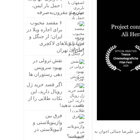
| حمل بار ایمن،
سریع و مقرون‌به‌صرفه
۶ مقصد محبوب
برای اجاره ویلا در
ایران؛ از جنگل و
دریا تا ویلاهای لاکچری
اطراف تهران
نقش ترولی در
بهبود سرویس
دهی رستوران ها
اگر قصد خرید ژل
رویال دارید، این
نکات طلایی را از
دست ندهید!
فرق بین
واژینوپلاستی و
لابیوپلاستی در
نی علیرضا جمالی اخوان به
چیست؟