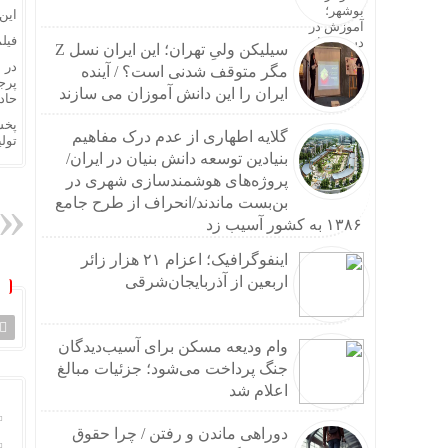
تکرار
این جشنواره ا
پزشک
فیلم
سیلیکن ولیِ تهران؛ این ایران نسل Z
ایمپل
در 
مگر متوقف شدنی است؟ / آینده
خرید 
پرج
ایران را این دانش آموزان می سازند
حاد
چرا م
پخش
هزینه حج عمره ۱۴۰۵؛
گلایه اطهاری از عدم درک مفاهیم
تولی
زنجیر
بنیادین توسعه دانش بنیان در ایران/
راهنم
پروژه‌های هوشمندسازی شهری در
عارف:
بن‌بست ماندند/انحراف از طرح جامع
حداد 
۱۳۸۶ به کشور آسیب زد
توضیح
اینفوگرافیک؛ اعزام ۲۱ هزار زائر
افشای مشخصات شیائ
اربعین از آذربایجان‌شرقی
آسیب به ۱۱۶ دکل مخابراتی هرمزگان در حملات آمر
نقشه 
اولین
وام ودیعه مسکن برای آسیب‌دیدگان
سائوت
جنگ پرداخت می‌شود؛ جزئیات مبالغ
وزیر 
اعلام شد
ادامه
ماشین
دوراهی ماندن و رفتن / چرا حقوق