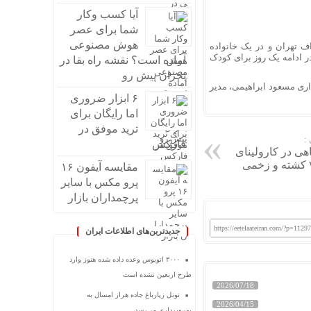
آیا کسب وکار
شما برای عصر
هوش مصنوعی
 تهران و در یک خانواده
ر ادامه یک روز برای کودک
آماده است؟ نقشه راه بقا در
بحران پیش رو
اری مسعود ابراهیمی، مدیر
۶ ابزار ضروری
اما رایگان برای
ترید موفق در
:
فارکس
اهی در کارولینای
مقایسه آیفون ۱۶
پرو مکس با سایر
پرچمداران بازار
https://eetelaateiran.com/?p=1129
جدیدترین‌های اطلاعات ایران
۳۰۰۰ اتوبوس وعده داده شده هنوز وارد
طرح اربعین نشده است
2026/07/18
تونل زیارباغ جاده هراز امسال به
2026/04/15
بهره‌برداری می‌رسد