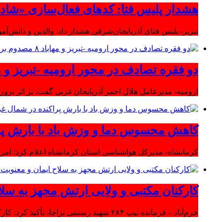
هشدار پلیس فتا: کدهای فعال‌سازی «شاد» ر
تبریز- پلیس فتای آذربایجان‌شرقی هشدار داد: والدین و دانش‌آ
دو فقره تصادف در محور ارومیه -تبریز و مهاباد ۸ مصدوم بر
ارومیه- مدیرعامل هلال احمر آذربایجان غربی گفت: بر اثر بروز دو سانحه 
کاهش محسوس دما و وزش باد با بارش پر
کرمانشاه- مدیرکل هواشناسی استان کرمانشاه اعلام کرد: امرو
کارکنان مکتبی و ولایی ارتش مجهز به سلا
خرم‌آباد – فرمانده تیپ ۲۸۴ شهید رستمی نزاجا، تأکید کرد: کارکنان مکتبی و ولایی ارتش مجهز به سلاح ایمان و معنویت هستند.