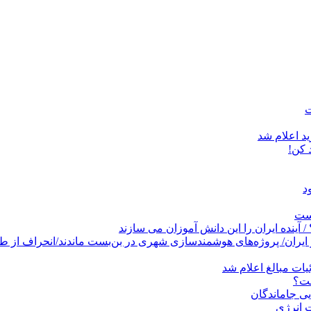
د اعلام شد
است
پروژه‌های هوشمندسازی شهری در بن‌بست ماندند/انحراف از طرح جامع ۱۳۸۶ به کشو
ات مبالغ اعلام شد
ست؟
ی جاماندگان
 انرژی