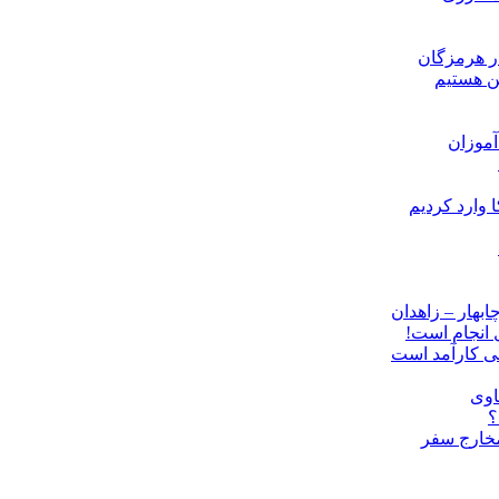
ن هستیم
موزان
ل انجام است!
نی کارآمد است
اوی
؟