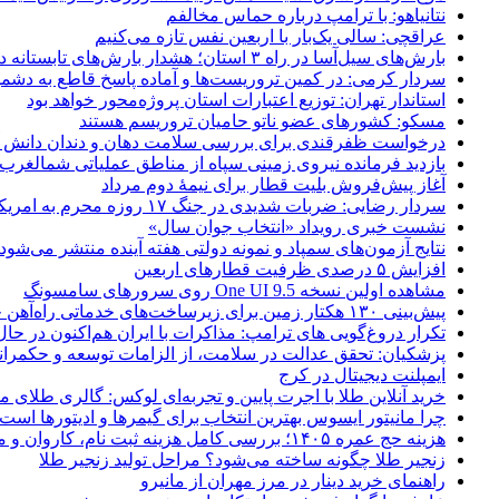
نتانیاهو: با ترامپ درباره حماس مخالفم
عراقچی: سالی یک‌بار با اربعین نفس تازه می‌کنیم
بارش‌های سیل‌آسا در راه ۳ استان؛ هشدار بارش‌های تابستانه در هرمزگان
سردار کرمی: در کمین تروریست‌ها و آماده پاسخ قاطع به دشم
استاندار تهران: توزیع اعتبارات استان پروژه‌محور خواهد بود
مسکو: کشورهای عضو ناتو حامیان تروریسم هستند
درخواست ظفرقندی برای بررسی سلامت دهان و دندان دانش آ
بازدید فرمانده نیروی زمینی سپاه از مناطق عملیاتی شمالغرب
آغاز پیش‌فروش بلیت قطار برای نیمۀ دوم مرداد
سردار رضایی: ضربات شدیدی در جنگ ۱۷ روزه محرم به امریکا وارد کردیم
نشست خبری رویداد «انتخاب جوان سال»
نتایج آزمون‌های سمپاد و نمونه دولتی هفته آینده منتشر می‌شود
افزایش ۵ درصدی ظرفیت قطارهای اربعین
مشاهده اولین نسخه One UI 9.5 روی سرورهای سامسونگ
پیش‌بینی ۱۳۰ هکتار زمین برای زیرساخت‌های خدماتی راه‌آهن چابهار – زاهدان
تکرار دروغ‌گویی های ترامپ: مذاکرات با ایران هم‌اکنون در حا
پزشکیان: تحقق عدالت در سلامت، از الزامات توسعه و حکمرا
ایمپلنت دیجیتال در کرج
خرید آنلاین طلا با اجرت پایین و تجربه‌ای لوکس: گالری طلای م
چرا مانیتور ایسوس بهترین انتخاب برای گیمرها و ادیتورها است
هزینه حج عمره ۱۴۰۵؛ بررسی کامل هزینه ثبت نام، کاروان و مخارج سفر
زنجیر طلا چگونه ساخته می‌شود؟ مراحل تولید زنجیر طلا
راهنمای خرید دینار در مرز مهران از مانیرو