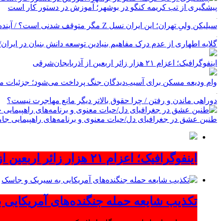
پیشگیری از تب کریمه کنگو در بوشهر؛ آموزش در دستور کار است
سیلیکن ولیِ تهران؛ این ایران نسل Z مگر متوقف شدنی است؟ / آینده ایران را این دانش آموزان می سازند
گلایه اطهاری از عدم درک مفاهیم بنیادین توسعه دانش بنیان در ایران/ پروژه‌
اینفوگرافیک؛ اعزام ۲۱ هزار زائر اربعین از آذربایجان‌شرقی
وام ودیعه مسکن برای آسیب‌دیدگان جنگ پرداخت می‌شود؛ جزئیات مب
دوراهی ماندن و رفتن / چرا حقوق بالاتر دیگر مانع مهاجرت نیست؟
طنین عشق در جغرافیای دل/حیات معنوی و برنامه‌های راهپیمایی جام
اینفوگرافیک؛ اعزام ۲۱ هزار زائر اربعین از آذربایجان‌شرقی
تکذیب شایعه حمله جنگنده‌های آمریکایی