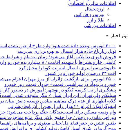
اطلاعات مالی و اقتصادی
ارزدیجیتال
بورس و فارکس
طلا و ارز
اطلاعات ورزشی
تیتر اخبار: »
۳۰۰۰ اتوبوس وعده داده شده هنوز وارد طرح اربعین نشده است
تونل زیارباغ جاده هراز امسال به بهره‌برداری می‌رسد
فروش فوری دنا پلاس آغاز می‌شود؛ زمان ثبت‌نام و شرایط خری
کاسبی خارج‌نشین‌ها با سهمیه اقامت / ۸ میلیارد بده خودرو وارد کن!
خاموشی سراسری، اتصال اینترنت کوبا را مختل کرد
افت ۲۴ درصدی تولید خودرو در کشور
۶۵۰۰ اتوبوس برای بازگشت زائران از مرز مهران اعزام می‌شود
خودرو بی‌مهابا در سراشیبی قیمت+ جدول قیمت روز خودرو
پیشگیری از تب کریمه کنگو در بوشهر؛ آموزش در دستور کار 
سیلیکن ولیِ تهران؛ این ایران نسل Z مگر متوقف شدنی است؟ / آینده ایران را این دانش آموزان می سازند
گلایه اطهاری از عدم درک مفاهیم بنیادین توسعه دانش بنیان در ایران/ 
اینفوگرافیک؛ اعزام ۲۱ هزار زائر اربعین از آذربایجان‌شرقی
وام ودیعه مسکن برای آسیب‌دیدگان جنگ پرداخت می‌شود؛ جزئی
دوراهی ماندن و رفتن / چرا حقوق بالاتر دیگر مانع مهاجرت نی
طنین عشق در جغرافیای دل/حیات معنوی و برنامه‌های راهپیمای
موج گرما در شرق آسیا؛ کاهش تولید کشاورزی و افزایش قیمت