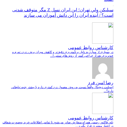
سیلیکن ولیِ تهران؛ این ایران نسل Z مگر متوقف شدنی
است؟ / آینده ایران را این دانش آموزان می سازند
کارشناس روابط عمومی
در بسیاری از موارد به دلیل برنامه‌ریزی دقیق‌تر و کاهش میزان برش، درد، تورم و
خونریزی بعد از جراحی کمتر از روش‌های سنتی ا...
رضا امین فرد
ایمپلنت دیجیتال واقعاً نسبت به روش معمول درد کمتری داره یا بیشتر جنبه تبلیغاتی
داره؟...
کارشناس روابط عمومی
بله، فاکتور رسمی همراه سفارش صادر می‌شود تا تمامی اطلاعات خرید به‌صورت شفاف
در اختیار مشتری قرار بگیرد....