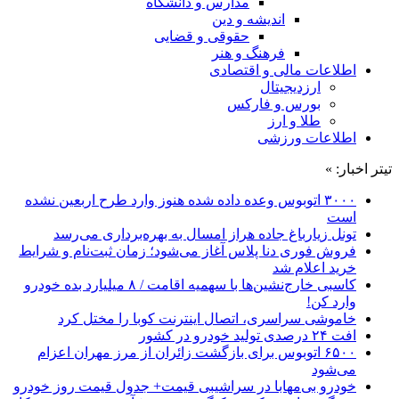
مدارس و دانشگاه
اندیشه و دین
حقوقی و قضایی
فرهنگ و هنر
اطلاعات مالی و اقتصادی
ارزدیجیتال
بورس و فارکس
طلا و ارز
اطلاعات ورزشی
تیتر اخبار: »
۳۰۰۰ اتوبوس وعده داده شده هنوز وارد طرح اربعین نشده
است
تونل زیارباغ جاده هراز امسال به بهره‌برداری می‌رسد
فروش فوری دنا پلاس آغاز می‌شود؛ زمان ثبت‌نام و شرایط
خرید اعلام شد
کاسبی خارج‌نشین‌ها با سهمیه اقامت / ۸ میلیارد بده خودرو
وارد کن!
خاموشی سراسری، اتصال اینترنت کوبا را مختل کرد
افت ۲۴ درصدی تولید خودرو در کشور
۶۵۰۰ اتوبوس برای بازگشت زائران از مرز مهران اعزام
می‌شود
خودرو بی‌مهابا در سراشیبی قیمت+ جدول قیمت روز خودرو