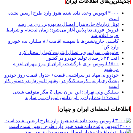
جدیدترین‌های اطلاعات ایران
۳۰۰۰ اتوبوس وعده داده شده هنوز وارد طرح اربعین نشده
است
تونل زیارباغ جاده هراز امسال به بهره‌برداری می‌رسد
فروش فوری دنا پلاس آغاز می‌شود؛ زمان ثبت‌نام و شرایط
خرید اعلام شد
کاسبی خارج‌نشین‌ها با سهمیه اقامت / ۸ میلیارد بده خودرو
وارد کن!
خاموشی سراسری، اتصال اینترنت کوبا را مختل کرد
افت ۲۴ درصدی تولید خودرو در کشور
۶۵۰۰ اتوبوس برای بازگشت زائران از مرز مهران اعزام
می‌شود
خودرو بی‌مهابا در سراشیبی قیمت+ جدول قیمت روز خودرو
پیشگیری از تب کریمه کنگو در بوشهر؛ آموزش در دستور کار
است
سیلیکن ولیِ تهران؛ این ایران نسل Z مگر متوقف شدنی
است؟ / آینده ایران را این دانش آموزان می سازند
اطلاعات لحظه‌ای ایران و جهان
۳۰۰۰ اتوبوس وعده داده شده هنوز وارد طرح اربعین نشده است