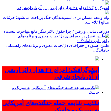
اینفوگرافیک؛ اعزام ۲۱ هزار زائر اربعین از آذربایجان‌شرقی
وام ودیعه مسکن برای آسیب‌دیدگان جنگ پرداخت می‌شود؛ جزئیات
مبالغ اعلام شد
دوراهی ماندن و رفتن / چرا حقوق بالاتر دیگر مانع مهاجرت نیست؟
طنین عشق در جغرافیای دل/حیات معنوی و برنامه‌های راهپیمایی
جاماندگان
اینفوگرافیک؛ اعزام ۲۱ هزار زائر اربعین
از آذربایجان‌شرقی
تکذیب شایعه حمله جنگنده‌های آمریکایی
به سیریک و جاسک