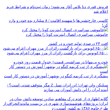
فروش فوری دنا پلاس آغاز می‌شود؛ زمان ثبت‌نام و شرایط خرید
اعلام شد
کاسبی خارج‌نشین‌ها با سهمیه اقامت / ۸ میلیارد بده خودرو وارد
کن!
خاموشی سراسری، اتصال اینترنت کوبا را مختل کرد
افت ۲۴ درصدی تولید خودرو در کشور
۶۵۰۰ اتوبوس برای بازگشت زائران از مرز مهران اعزام می‌شود
خودرو بی‌مهابا در سراشیبی قیمت+ جدول قیمت روز خودرو
پیشگیری از تب کریمه کنگو در بوشهر؛ آموزش در دستور کار است
سیلیکن ولیِ تهران؛ این ایران نسل Z مگر متوقف شدنی است؟ /
آینده ایران را این دانش آموزان می سازند
گلایه اطهاری از عدم درک مفاهیم بنیادین توسعه دانش بنیان در
ایران/ پروژه‌های هوشمندسازی شهری در بن‌بست ماندند/انحراف از
طرح جامع ۱۳۸۶ به کشور آسیب زد