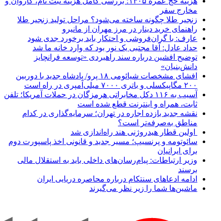
هزینه حج عمره ۱۴۰۵؛ بررسی کامل هزینه ثبت نام، کاروان و
مخارج سفر
زنجیر طلا چگونه ساخته می‌شود؟ مراحل تولید زنجیر طلا
راهنمای خرید دینار در مرز مهران از مانیرو
عارف: با گران‌فروشی و احتکار باید برخورد جدی شود
حداد عادل: آقا مجتبی یک نور بود که وارد خانه ما شد
توضیح افشین درباره سند راهبردی «توسعه فرانچایز
دانش‌بنیان»
افشای مشخصات شیائومی ۱۸ پرو/ پادشاه جدید با دوربین
۲۰۰ مگاپیکسلی و باتری ۷۰۰۰ میلی‌آمپری در راه است
آسیب به ۱۱۶ دکل مخابراتی هرمزگان در حملات آمریکا؛ تلفن
ثابت، همراه و اینترنت ‌قطع شده است
نقشه جدید بازده اجاره در تهران؛ سرمایه‌گذاری در کدام
مناطق به‌صرفه‌تر است؟
اولین قطار هیدروژنی هند راه‌اندازی شد
سائوتومه و پرنسیپ؛ مسیر جدید و قانونی اخذ پاسپورت دوم
برای ایرانیان
وزیر ارتباطات: پیام‌رسان‌های داخلی باید به استقلال مالی
برسند
ادامه ادعاهای سنتکام درباره محاصره دریایی ایران
ماشین‌ها شما را زیر نظر می‌گیرند