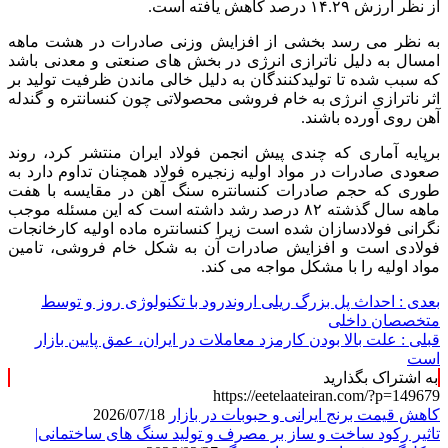
از نظر ارزش ۱۴.۲۹ درصد کاهش یافته است.
به نظر می رسد بخشی از افزایش وزنی صادرات در هشت ماهه
امسال به دلیل ناترازی انرژی در بخش های صنعتی و معدنی باشد
که سبب شده تا تولیدکنندگان به دلیل خالی ماندن ظرفیت تولید بر
اثر ناترازی انرژی به خام فروشی محصولاتی چون کنسانتره و گندله
آهن روی آورده باشند.
برپایه آماری که چندی پیش انجمن فولاد ایران منتشر کرد، روند
صعودی صادرات در مواد اولیه زنجیره فولاد همچنان تداوم دارد به
طوری که حجم صادرات کنسانتره سنگ آهن در مقایسه با هفت
ماهه سال گذشته ۸۲ درصد رشد داشته است که این مسئله موجب
نگرانی فولادسازان شده است زیرا کنسانتره ماده اولیه کارخانجات
فولادی است و افزایش صادرات آن به شکل خام فروشی، تامین
مواد اولیه را با مشکل مواجه می کند.
بعدی :
احداث پل بزرگ ریلی اروندرود با تکنولوژی روز و توسط
متخصصان داخلی
قبلی :
علت بالا بودن کارمزد معاملات در ایران، عمق پایین بازار
است
به اشتراک بگذارید
https://eetelaateiran.com/?p=149679
کاهش قیمت برنج ایرانی و حبوبات در بازار
2026/07/18
تاثیر رکود ساخت و ساز بر مصرف و تولید سنگ های ساختمانی|