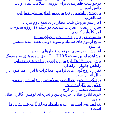
درخواست ظفرقندی برای بررسی سلامت دهان و دندان
دانش آموزان
بازدید فرمانده نیروی زمینی سپاه از مناطق عملیاتی
شمالغرب
آغاز پیش‌فروش بلیت قطار برای نیمۀ دوم مرداد
سردار رضایی: ضربات شدیدی در جنگ ۱۷ روزه محرم به
امریکا وارد کردیم
نشست خبری رویداد «انتخاب جوان سال»
نتایج آزمون‌های سمپاد و نمونه دولتی هفته آینده منتشر
می‌شود
افزایش ۵ درصدی ظرفیت قطارهای اربعین
مشاهده اولین نسخه One UI 9.5 روی سرورهای سامسونگ
پیش‌بینی ۱۳۰ هکتار زمین برای زیرساخت‌های خدماتی
راه‌آهن چابهار – زاهدان
تکرار دروغ‌گویی های ترامپ: مذاکرات با ایران هم‌اکنون در
حال انجام است!
پزشکیان: تحقق عدالت در سلامت، از الزامات توسعه و
حکمرانی کارآمد است
ایمپلنت دیجیتال در کرج
خرید آنلاین طلا با اجرت پایین و تجربه‌ای لوکس: گالری طلای
ماوی
چرا مانیتور ایسوس بهترین انتخاب برای گیمرها و ادیتورها
است؟