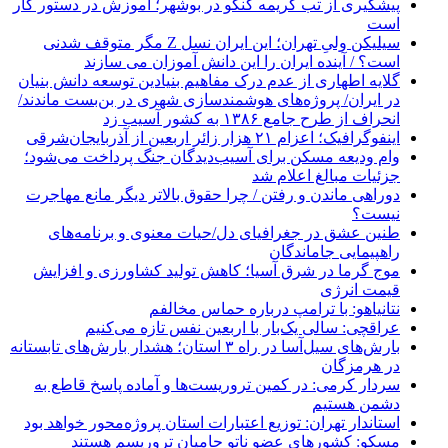
پیشگیری از تب کریمه کنگو در بوشهر؛ آموزش در دستور کار
است
سیلیکن ولیِ تهران؛ این ایران نسل Z مگر متوقف شدنی
است؟ / آینده ایران را این دانش آموزان می سازند
گلایه اطهاری از عدم درک مفاهیم بنیادین توسعه دانش بنیان
در ایران/ پروژه‌های هوشمندسازی شهری در بن‌بست ماندند/
انحراف از طرح جامع ۱۳۸۶ به کشور آسیب زد
اینفوگرافیک؛ اعزام ۲۱ هزار زائر اربعین از آذربایجان‌شرقی
وام ودیعه مسکن برای آسیب‌دیدگان جنگ پرداخت می‌شود؛
جزئیات مبالغ اعلام شد
دوراهی ماندن و رفتن / چرا حقوق بالاتر دیگر مانع مهاجرت
نیست؟
طنین عشق در جغرافیای دل/حیات معنوی و برنامه‌های
راهپیمایی جاماندگان
موج گرما در شرق آسیا؛ کاهش تولید کشاورزی و افزایش
قیمت انرژی
نتانیاهو: با ترامپ درباره حماس مخالفم
عراقچی: سالی یک‌بار با اربعین نفس تازه می‌کنیم
بارش‌های سیل‌آسا در راه ۳ استان؛ هشدار بارش‌های تابستانه
در هرمزگان
سردار کرمی: در کمین تروریست‌ها و آماده پاسخ قاطع به
دشمن هستیم
استاندار تهران: توزیع اعتبارات استان پروژه‌محور خواهد بود
مسکو: کشورهای عضو ناتو حامیان تروریسم هستند