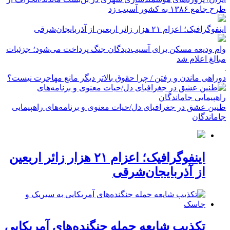
طرح جامع ۱۳۸۶ به کشور آسیب زد
اینفوگرافیک؛ اعزام ۲۱ هزار زائر اربعین از آذربایجان‌شرقی
وام ودیعه مسکن برای آسیب‌دیدگان جنگ پرداخت می‌شود؛ جزئیات
مبالغ اعلام شد
دوراهی ماندن و رفتن / چرا حقوق بالاتر دیگر مانع مهاجرت نیست؟
طنین عشق در جغرافیای دل/حیات معنوی و برنامه‌های راهپیمایی
جاماندگان
اینفوگرافیک؛ اعزام ۲۱ هزار زائر اربعین
از آذربایجان‌شرقی
تکذیب شایعه حمله جنگنده‌های آمریکایی