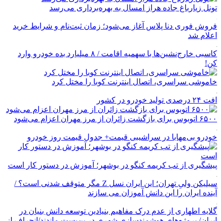
تونل زیارباغ جاده هراز امسال به بهره‌برداری می‌رسد
فروش فوری دنا پلاس آغاز می‌شود؛ زمان ثبت‌نام و شرایط خرید
اعلام شد
کاسبی خارج‌نشین‌ها با سهمیه اقامت / ۸ میلیارد بده خودرو وارد
کن!
خاموشی سراسری، اتصال اینترنت کوبا را مختل کرد
افت ۲۴ درصدی تولید خودرو در کشور
۶۵۰۰ اتوبوس برای بازگشت زائران از مرز مهران اعزام می‌شود
خودرو بی‌مهابا در سراشیبی قیمت+ جدول قیمت روز خودرو
پیشگیری از تب کریمه کنگو در بوشهر؛ آموزش در دستور کار است
سیلیکن ولیِ تهران؛ این ایران نسل Z مگر متوقف شدنی است؟ /
آینده ایران را این دانش آموزان می سازند
گلایه اطهاری از عدم درک مفاهیم بنیادین توسعه دانش بنیان در
ایران/ پروژه‌های هوشمندسازی شهری در بن‌بست ماندند/انحراف از