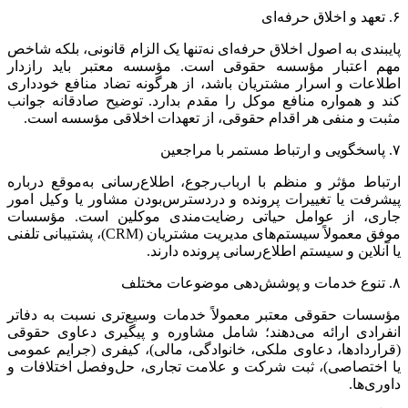
۶. تعهد و اخلاق حرفه‌ای
پایبندی به اصول اخلاق حرفه‌ای نه‌تنها یک الزام قانونی، بلکه شاخص
مهم اعتبار مؤسسه حقوقی است. مؤسسه معتبر باید رازدار
اطلاعات و اسرار مشتریان باشد، از هرگونه تضاد منافع خودداری
کند و همواره منافع موکل را مقدم بدارد. توضیح صادقانه جوانب
مثبت و منفی هر اقدام حقوقی، از تعهدات اخلاقی مؤسسه است.
۷. پاسخگویی و ارتباط مستمر با مراجعین
ارتباط مؤثر و منظم با ارباب‌رجوع، اطلاع‌رسانی به‌موقع درباره
پیشرفت یا تغییرات پرونده و دردسترس‌بودن مشاور یا وکیل امور
جاری، از عوامل حیاتی رضایت‌مندی موکلین است. مؤسسات
موفق معمولاً سیستم‌های مدیریت مشتریان (CRM)، پشتیبانی تلفنی
یا آنلاین و سیستم اطلاع‌رسانی پرونده دارند.
۸. تنوع خدمات و پوشش‌دهی موضوعات مختلف
مؤسسات حقوقی معتبر معمولاً خدمات وسیع‌تری نسبت به دفاتر
انفرادی ارائه می‌دهند؛ شامل مشاوره و پیگیری دعاوی حقوقی
(قراردادها، دعاوی ملکی، خانوادگی، مالی)، کیفری (جرایم عمومی
یا اختصاصی)، ثبت شرکت و علامت تجاری، حل‌وفصل اختلافات و
داوری‌ها.