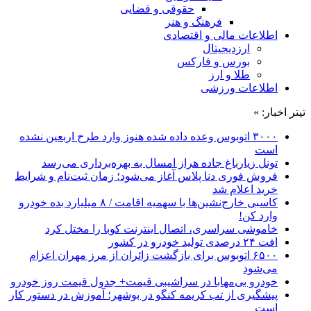
حقوقی و قضایی
فرهنگ و هنر
اطلاعات مالی و اقتصادی
ارزدیجیتال
بورس و فارکس
طلا و ارز
اطلاعات ورزشی
تیتر اخبار: »
۳۰۰۰ اتوبوس وعده داده شده هنوز وارد طرح اربعین نشده
است
تونل زیارباغ جاده هراز امسال به بهره‌برداری می‌رسد
فروش فوری دنا پلاس آغاز می‌شود؛ زمان ثبت‌نام و شرایط
خرید اعلام شد
کاسبی خارج‌نشین‌ها با سهمیه اقامت / ۸ میلیارد بده خودرو
وارد کن!
خاموشی سراسری، اتصال اینترنت کوبا را مختل کرد
افت ۲۴ درصدی تولید خودرو در کشور
۶۵۰۰ اتوبوس برای بازگشت زائران از مرز مهران اعزام
می‌شود
خودرو بی‌مهابا در سراشیبی قیمت+ جدول قیمت روز خودرو
پیشگیری از تب کریمه کنگو در بوشهر؛ آموزش در دستور کار
است