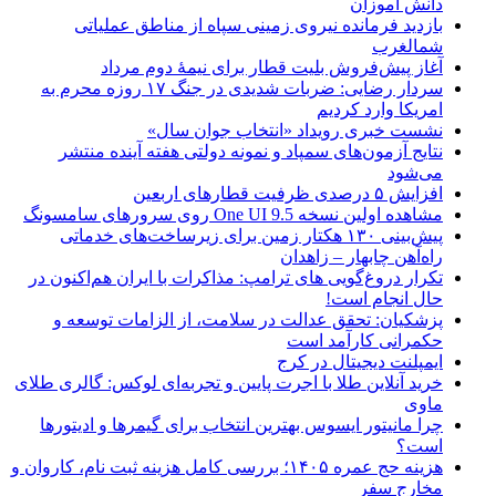
دانش آموزان
بازدید فرمانده نیروی زمینی سپاه از مناطق عملیاتی
شمالغرب
آغاز پیش‌فروش بلیت قطار برای نیمۀ دوم مرداد
سردار رضایی: ضربات شدیدی در جنگ ۱۷ روزه محرم به
امریکا وارد کردیم
نشست خبری رویداد «انتخاب جوان سال»
نتایج آزمون‌های سمپاد و نمونه دولتی هفته آینده منتشر
می‌شود
افزایش ۵ درصدی ظرفیت قطارهای اربعین
مشاهده اولین نسخه One UI 9.5 روی سرورهای سامسونگ
پیش‌بینی ۱۳۰ هکتار زمین برای زیرساخت‌های خدماتی
راه‌آهن چابهار – زاهدان
تکرار دروغ‌گویی های ترامپ: مذاکرات با ایران هم‌اکنون در
حال انجام است!
پزشکیان: تحقق عدالت در سلامت، از الزامات توسعه و
حکمرانی کارآمد است
ایمپلنت دیجیتال در کرج
خرید آنلاین طلا با اجرت پایین و تجربه‌ای لوکس: گالری طلای
ماوی
چرا مانیتور ایسوس بهترین انتخاب برای گیمرها و ادیتورها
است؟
هزینه حج عمره ۱۴۰۵؛ بررسی کامل هزینه ثبت نام، کاروان و
مخارج سفر