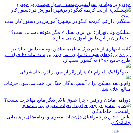
خودرو بی‌مهابا در سراشیبی قیمت+ جدول قیمت روز خودرو
پیشگیری از تب کریمه کنگو در بوشهر؛ آموزش در دستور کار است
سیلیکن ولیِ تهران؛ این ایران نسل Z مگر متوقف شدنی است؟ /
آینده ایران را این دانش آموزان می سازند
گلایه اطهاری از عدم درک مفاهیم بنیادین توسعه دانش بنیان در
ایران/ پروژه‌های هوشمندسازی شهری در بن‌بست ماندند/انحراف از
طرح جامع ۱۳۸۶ به کشور آسیب زد
اینفوگرافیک؛ اعزام ۲۱ هزار زائر اربعین از آذربایجان‌شرقی
وام ودیعه مسکن برای آسیب‌دیدگان جنگ پرداخت می‌شود؛ جزئیات
مبالغ اعلام شد
دوراهی ماندن و رفتن / چرا حقوق بالاتر دیگر مانع مهاجرت نیست؟
طنین عشق در جغرافیای دل/حیات معنوی و برنامه‌های راهپیمایی
جاماندگان