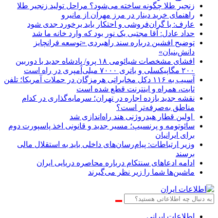
زنجیر طلا چگونه ساخته می‌شود؟ مراحل تولید زنجیر طلا
راهنمای خرید دینار در مرز مهران از مانیرو
عارف: با گران‌فروشی و احتکار باید برخورد جدی شود
حداد عادل: آقا مجتبی یک نور بود که وارد خانه ما شد
توضیح افشین درباره سند راهبردی «توسعه فرانچایز
دانش‌بنیان»
افشای مشخصات شیائومی ۱۸ پرو/ پادشاه جدید با دوربین
۲۰۰ مگاپیکسلی و باتری ۷۰۰۰ میلی‌آمپری در راه است
آسیب به ۱۱۶ دکل مخابراتی هرمزگان در حملات آمریکا؛ تلفن
ثابت، همراه و اینترنت ‌قطع شده است
نقشه جدید بازده اجاره در تهران؛ سرمایه‌گذاری در کدام
مناطق به‌صرفه‌تر است؟
اولین قطار هیدروژنی هند راه‌اندازی شد
سائوتومه و پرنسیپ؛ مسیر جدید و قانونی اخذ پاسپورت دوم
برای ایرانیان
وزیر ارتباطات: پیام‌رسان‌های داخلی باید به استقلال مالی
برسند
ادامه ادعاهای سنتکام درباره محاصره دریایی ایران
ماشین‌ها شما را زیر نظر می‌گیرند
اطلاعات‌ ‎ایرانی