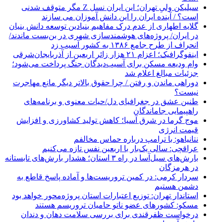
سیلیکن ولیِ تهران؛ این ایران نسل Z مگر متوقف شدنی
است؟ / آینده ایران را این دانش آموزان می سازند
گلایه اطهاری از عدم درک مفاهیم بنیادین توسعه دانش بنیان
در ایران/ پروژه‌های هوشمندسازی شهری در بن‌بست ماندند/
انحراف از طرح جامع ۱۳۸۶ به کشور آسیب زد
اینفوگرافیک؛ اعزام ۲۱ هزار زائر اربعین از آذربایجان‌شرقی
وام ودیعه مسکن برای آسیب‌دیدگان جنگ پرداخت می‌شود؛
جزئیات مبالغ اعلام شد
دوراهی ماندن و رفتن / چرا حقوق بالاتر دیگر مانع مهاجرت
نیست؟
طنین عشق در جغرافیای دل/حیات معنوی و برنامه‌های
راهپیمایی جاماندگان
موج گرما در شرق آسیا؛ کاهش تولید کشاورزی و افزایش
قیمت انرژی
نتانیاهو: با ترامپ درباره حماس مخالفم
عراقچی: سالی یک‌بار با اربعین نفس تازه می‌کنیم
بارش‌های سیل‌آسا در راه ۳ استان؛ هشدار بارش‌های تابستانه
در هرمزگان
سردار کرمی: در کمین تروریست‌ها و آماده پاسخ قاطع به
دشمن هستیم
استاندار تهران: توزیع اعتبارات استان پروژه‌محور خواهد بود
مسکو: کشورهای عضو ناتو حامیان تروریسم هستند
درخواست ظفرقندی برای بررسی سلامت دهان و دندان