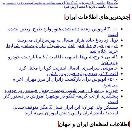
یک سؤال داشتم؛ آیا زنجیرهایی که کاملاً با دست ساخته می‌شوند کیفیت بالاتری نسبت به
مدل‌های ماشینی دارند یا فقط ارزش هنری...
جدیدترین‌های اطلاعات ایران
۳۰۰۰ اتوبوس وعده داده شده هنوز وارد طرح اربعین نشده
است
تونل زیارباغ جاده هراز امسال به بهره‌برداری می‌رسد
فروش فوری دنا پلاس آغاز می‌شود؛ زمان ثبت‌نام و شرایط
خرید اعلام شد
کاسبی خارج‌نشین‌ها با سهمیه اقامت / ۸ میلیارد بده خودرو
وارد کن!
خاموشی سراسری، اتصال اینترنت کوبا را مختل کرد
افت ۲۴ درصدی تولید خودرو در کشور
۶۵۰۰ اتوبوس برای بازگشت زائران از مرز مهران اعزام
می‌شود
خودرو بی‌مهابا در سراشیبی قیمت+ جدول قیمت روز خودرو
پیشگیری از تب کریمه کنگو در بوشهر؛ آموزش در دستور کار
است
سیلیکن ولیِ تهران؛ این ایران نسل Z مگر متوقف شدنی
است؟ / آینده ایران را این دانش آموزان می سازند
اطلاعات لحظه‌ای ایران و جهان