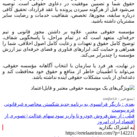
حقوق شما و تضمین موفقیت در دعاوی حقوقی است. توصیه
می‌شود قبل از هرگونه سپردن پرونده یا عقد قرارداد، تحقیق کافی
درباره سابقه، مجوزها، تخصص، شفافیت خدمات و رضایت سایر
مشتریان داشته باشید.
مؤسسه حقوقی معتبر، علاوه بر داشتن مجوز قانونی و تیم
حرفه‌ای، متعهد است که در تمام مراحل، با پاسخگویی شفاف،
توضیح کامل حقوق و تعهدات و رعایت کامل اصول اخلاقی، شما را
همراهی و حمایت کند. ابزارهای فناوری و فضای حرفه‌ای نیز ارزش
مؤسسه را چندبرابر می‌کند.
در نهایت، هر فرد یا سازمان با انتخاب آگاهانه مؤسسه حقوقی،
می‌تواند با اطمینان خاطر از منافع و حقوق خود محافظت کند و
دغدغه‌ای از بابت مشکلات حقوقی آینده نداشته باشد.
| منبع خبر : zaafari.ir
بعدی :
بازیگر فرانسوی به برنامه جدید شکستن محاصره غیرقانونی
غزه پیوست
قبلی :
از پیش‌فروش خودرو تا واریز سود سهام عدالت | تصویری از
اقتصاد ایران امروز
به اشتراک بگذارید
https://eetelaateiran.com/?p=142211