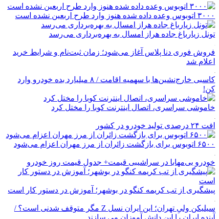
۳۰۰۰ اتوبوس وعده داده شده هنوز وارد طرح اربعین نشده است
تونل زیارباغ جاده هراز امسال به بهره‌برداری می‌رسد
فروش فوری دنا پلاس آغاز می‌شود؛ زمان ثبت‌نام و شرایط خرید
اعلام شد
کاسبی خارج‌نشین‌ها با سهمیه اقامت / ۸ میلیارد بده خودرو وارد
کن!
خاموشی سراسری، اتصال اینترنت کوبا را مختل کرد
افت ۲۴ درصدی تولید خودرو در کشور
۶۵۰۰ اتوبوس برای بازگشت زائران از مرز مهران اعزام می‌شود
خودرو بی‌مهابا در سراشیبی قیمت+ جدول قیمت روز خودرو
پیشگیری از تب کریمه کنگو در بوشهر؛ آموزش در دستور کار است
سیلیکن ولیِ تهران؛ این ایران نسل Z مگر متوقف شدنی است؟ /
آینده ایران را این دانش آموزان می سازند