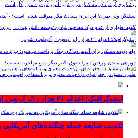
پیشگیری از تب کریمه کنگو در بوشهر؛ آموزش در دستور کار است
سیلیکن ولیِ تهران؛ این ایران نسل Z مگر متوقف شدنی است؟ / آینده ایران را این دانش آموزان می سازند
گلایه اطهاری از عدم درک مفاهیم بنیادین توسعه دانش بنیان در ایران/ پروژه‌
اینفوگرافیک؛ اعزام ۲۱ هزار زائر اربعین از آذربایجان‌شرقی
وام ودیعه مسکن برای آسیب‌دیدگان جنگ پرداخت می‌شود؛ جزئیات مب
دوراهی ماندن و رفتن / چرا حقوق بالاتر دیگر مانع مهاجرت نیست؟
طنین عشق در جغرافیای دل/حیات معنوی و برنامه‌های راهپیمایی جام
اینفوگرافیک؛ اعزام ۲۱ هزار زائر اربعین از آذربایجان‌شرقی
تکذیب شایعه حمله جنگنده‌های آمریکایی