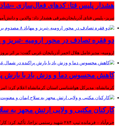
هشدار پلیس فتا: کدهای فعال‌سازی «شاد» ر
تبریز- پلیس فتای آذربایجان‌شرقی هشدار داد: والدین و دانش‌آ
دو فقره تصادف در محور ارومیه -تبریز و مهاباد ۸ مصدوم بر
ارومیه- مدیرعامل هلال احمر آذربایجان غربی گفت: بر اثر بروز دو سانحه 
کاهش محسوس دما و وزش باد با بارش پر
کرمانشاه- مدیرکل هواشناسی استان کرمانشاه اعلام کرد: امرو
کارکنان مکتبی و ولایی ارتش مجهز به سلا
خرم‌آباد – فرمانده تیپ ۲۸۴ شهید رستمی نزاجا، تأکید کرد: کارکنان مکتبی و ولایی ارتش مجهز به سلاح ایمان و معنویت هستند.