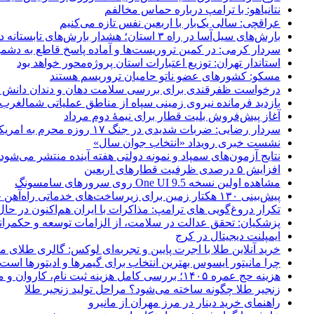
نتانیاهو: با ترامپ درباره حماس مخالفم
عراقچی: سالی یک‌بار با اربعین نفس تازه می‌کنیم
بارش‌های سیل‌آسا در راه ۳ استان؛ هشدار بارش‌های تابستانه در هرمزگان
سردار کرمی: در کمین تروریست‌ها و آماده پاسخ قاطع به دشم
استاندار تهران: توزیع اعتبارات استان پروژه‌محور خواهد بود
مسکو: کشورهای عضو ناتو حامیان تروریسم هستند
درخواست ظفرقندی برای بررسی سلامت دهان و دندان دانش آ
بازدید فرمانده نیروی زمینی سپاه از مناطق عملیاتی شمالغرب
آغاز پیش‌فروش بلیت قطار برای نیمۀ دوم مرداد
سردار رضایی: ضربات شدیدی در جنگ ۱۷ روزه محرم به امریکا وارد کردیم
نشست خبری رویداد «انتخاب جوان سال»
نتایج آزمون‌های سمپاد و نمونه دولتی هفته آینده منتشر می‌شود
افزایش ۵ درصدی ظرفیت قطارهای اربعین
مشاهده اولین نسخه One UI 9.5 روی سرورهای سامسونگ
پیش‌بینی ۱۳۰ هکتار زمین برای زیرساخت‌های خدماتی راه‌آهن چابهار – زاهدان
تکرار دروغ‌گویی های ترامپ: مذاکرات با ایران هم‌اکنون در حا
پزشکیان: تحقق عدالت در سلامت، از الزامات توسعه و حکمرا
ایمپلنت دیجیتال در کرج
خرید آنلاین طلا با اجرت پایین و تجربه‌ای لوکس: گالری طلای م
چرا مانیتور ایسوس بهترین انتخاب برای گیمرها و ادیتورها است
هزینه حج عمره ۱۴۰۵؛ بررسی کامل هزینه ثبت نام، کاروان و مخارج سفر
زنجیر طلا چگونه ساخته می‌شود؟ مراحل تولید زنجیر طلا
راهنمای خرید دینار در مرز مهران از مانیرو