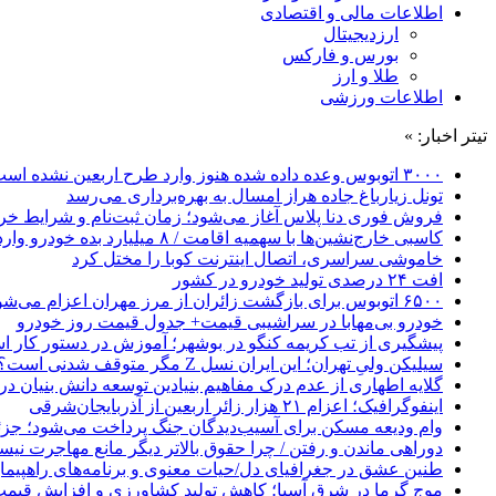
اطلاعات مالی و اقتصادی
ارزدیجیتال
بورس و فارکس
طلا و ارز
اطلاعات ورزشی
تیتر اخبار: »
۳۰۰۰ اتوبوس وعده داده شده هنوز وارد طرح اربعین نشده است
تونل زیارباغ جاده هراز امسال به بهره‌برداری می‌رسد
فروش فوری دنا پلاس آغاز می‌شود؛ زمان ثبت‌نام و شرایط خری
کاسبی خارج‌نشین‌ها با سهمیه اقامت / ۸ میلیارد بده خودرو وارد کن!
خاموشی سراسری، اتصال اینترنت کوبا را مختل کرد
افت ۲۴ درصدی تولید خودرو در کشور
۶۵۰۰ اتوبوس برای بازگشت زائران از مرز مهران اعزام می‌شود
خودرو بی‌مهابا در سراشیبی قیمت+ جدول قیمت روز خودرو
پیشگیری از تب کریمه کنگو در بوشهر؛ آموزش در دستور کار 
سیلیکن ولیِ تهران؛ این ایران نسل Z مگر متوقف شدنی است؟ / آینده ایران را این دانش آموزان می سازند
گلایه اطهاری از عدم درک مفاهیم بنیادین توسعه دانش بنیان در ایران/ 
اینفوگرافیک؛ اعزام ۲۱ هزار زائر اربعین از آذربایجان‌شرقی
وام ودیعه مسکن برای آسیب‌دیدگان جنگ پرداخت می‌شود؛ جزئی
دوراهی ماندن و رفتن / چرا حقوق بالاتر دیگر مانع مهاجرت نی
طنین عشق در جغرافیای دل/حیات معنوی و برنامه‌های راهپیمای
موج گرما در شرق آسیا؛ کاهش تولید کشاورزی و افزایش قیمت