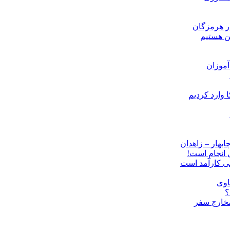
ن هستیم
موزان
ل انجام است!
نی کارآمد است
اوی
؟