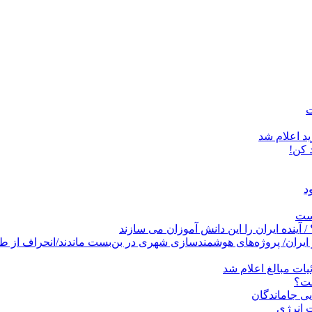
د اعلام شد
است
پروژه‌های هوشمندسازی شهری در بن‌بست ماندند/انحراف از طرح جامع ۱۳۸۶ به کشو
ات مبالغ اعلام شد
ست؟
ی جاماندگان
 انرژی