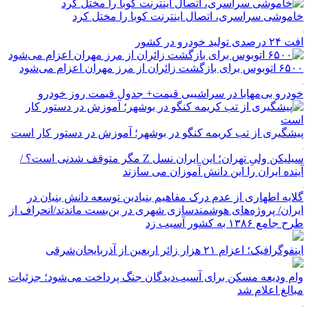
خاموشی سراسری، اتصال اینترنت کوبا را مختل کرد
افت ۲۴ درصدی تولید خودرو در کشور
۶۵۰۰ اتوبوس برای بازگشت زائران از مرز مهران اعزام می‌شود
خودرو بی‌مهابا در سراشیبی قیمت+ جدول قیمت روز خودرو
پیشگیری از تب کریمه کنگو در بوشهر؛ آموزش در دستور کار است
سیلیکن ولیِ تهران؛ این ایران نسل Z مگر متوقف شدنی است؟ /
آینده ایران را این دانش آموزان می سازند
گلایه اطهاری از عدم درک مفاهیم بنیادین توسعه دانش بنیان در
ایران/ پروژه‌های هوشمندسازی شهری در بن‌بست ماندند/انحراف از
طرح جامع ۱۳۸۶ به کشور آسیب زد
اینفوگرافیک؛ اعزام ۲۱ هزار زائر اربعین از آذربایجان‌شرقی
وام ودیعه مسکن برای آسیب‌دیدگان جنگ پرداخت می‌شود؛ جزئیات
مبالغ اعلام شد