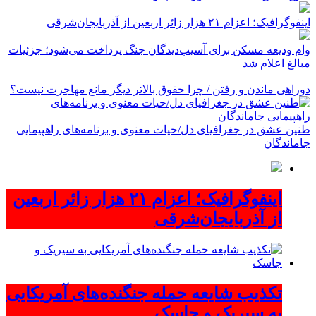
اینفوگرافیک؛ اعزام ۲۱ هزار زائر اربعین از آذربایجان‌شرقی
وام ودیعه مسکن برای آسیب‌دیدگان جنگ پرداخت می‌شود؛ جزئیات
مبالغ اعلام شد
دوراهی ماندن و رفتن / چرا حقوق بالاتر دیگر مانع مهاجرت نیست؟
طنین عشق در جغرافیای دل/حیات معنوی و برنامه‌های راهپیمایی
جاماندگان
اینفوگرافیک؛ اعزام ۲۱ هزار زائر اربعین
از آذربایجان‌شرقی
تکذیب شایعه حمله جنگنده‌های آمریکایی
به سیریک و جاسک