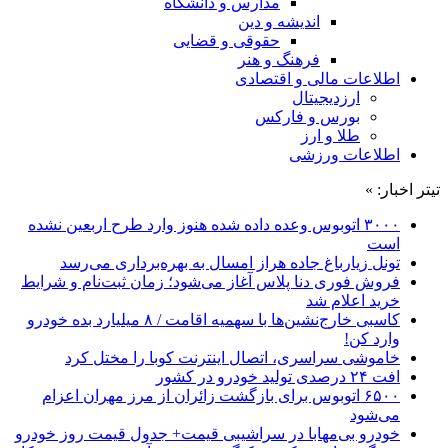
مدارس و دانشگاه
اندیشه و دین
حقوقی و قضایی
فرهنگ و هنر
اطلاعات مالی و اقتصادی
ارزدیجیتال
بورس و فارکس
طلا و ارز
اطلاعات ورزشی
تیتر اخبار: »
۳۰۰۰ اتوبوس وعده داده شده هنوز وارد طرح اربعین نشده
است
تونل زیارباغ جاده هراز امسال به بهره‌برداری می‌رسد
فروش فوری دنا پلاس آغاز می‌شود؛ زمان ثبت‌نام و شرایط
خرید اعلام شد
کاسبی خارج‌نشین‌ها با سهمیه اقامت / ۸ میلیارد بده خودرو
وارد کن!
خاموشی سراسری، اتصال اینترنت کوبا را مختل کرد
افت ۲۴ درصدی تولید خودرو در کشور
۶۵۰۰ اتوبوس برای بازگشت زائران از مرز مهران اعزام
می‌شود
خودرو بی‌مهابا در سراشیبی قیمت+ جدول قیمت روز خودرو