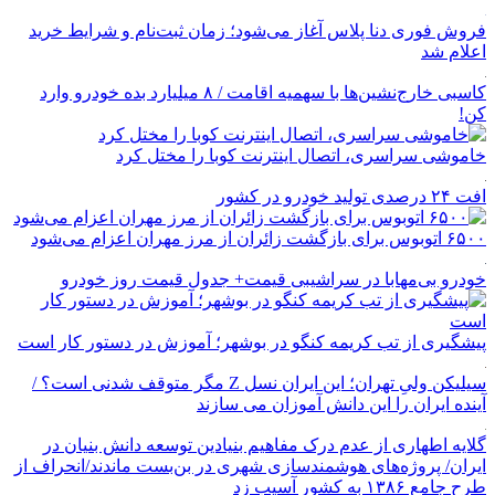
فروش فوری دنا پلاس آغاز می‌شود؛ زمان ثبت‌نام و شرایط خرید
اعلام شد
کاسبی خارج‌نشین‌ها با سهمیه اقامت / ۸ میلیارد بده خودرو وارد
کن!
خاموشی سراسری، اتصال اینترنت کوبا را مختل کرد
افت ۲۴ درصدی تولید خودرو در کشور
۶۵۰۰ اتوبوس برای بازگشت زائران از مرز مهران اعزام می‌شود
خودرو بی‌مهابا در سراشیبی قیمت+ جدول قیمت روز خودرو
پیشگیری از تب کریمه کنگو در بوشهر؛ آموزش در دستور کار است
سیلیکن ولیِ تهران؛ این ایران نسل Z مگر متوقف شدنی است؟ /
آینده ایران را این دانش آموزان می سازند
گلایه اطهاری از عدم درک مفاهیم بنیادین توسعه دانش بنیان در
ایران/ پروژه‌های هوشمندسازی شهری در بن‌بست ماندند/انحراف از
طرح جامع ۱۳۸۶ به کشور آسیب زد