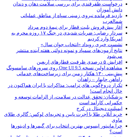
درخواست ظفرقندی برای بررسی سلامت دهان و دندان
دانش آموزان
بازدید فرمانده نیروی زمینی سپاه از مناطق عملیاتی
شمالغرب
آغاز پیش‌فروش بلیت قطار برای نیمۀ دوم مرداد
سردار رضایی: ضربات شدیدی در جنگ ۱۷ روزه محرم به
امریکا وارد کردیم
نشست خبری رویداد «انتخاب جوان سال»
نتایج آزمون‌های سمپاد و نمونه دولتی هفته آینده منتشر
می‌شود
افزایش ۵ درصدی ظرفیت قطارهای اربعین
مشاهده اولین نسخه One UI 9.5 روی سرورهای سامسونگ
پیش‌بینی ۱۳۰ هکتار زمین برای زیرساخت‌های خدماتی
راه‌آهن چابهار – زاهدان
تکرار دروغ‌گویی های ترامپ: مذاکرات با ایران هم‌اکنون در
حال انجام است!
پزشکیان: تحقق عدالت در سلامت، از الزامات توسعه و
حکمرانی کارآمد است
ایمپلنت دیجیتال در کرج
خرید آنلاین طلا با اجرت پایین و تجربه‌ای لوکس: گالری طلای
ماوی
چرا مانیتور ایسوس بهترین انتخاب برای گیمرها و ادیتورها
است؟