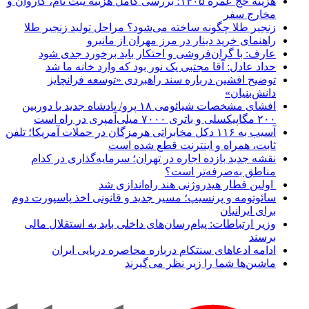
هزینه حج عمره ۱۴۰۵؛ بررسی کامل هزینه ثبت نام، کاروان و
مخارج سفر
زنجیر طلا چگونه ساخته می‌شود؟ مراحل تولید زنجیر طلا
راهنمای خرید دینار در مرز مهران از مانیرو
عارف: با گران‌فروشی و احتکار باید برخورد جدی شود
حداد عادل: آقا مجتبی یک نور بود که وارد خانه ما شد
توضیح افشین درباره سند راهبردی «توسعه فرانچایز
دانش‌بنیان»
افشای مشخصات شیائومی ۱۸ پرو/ پادشاه جدید با دوربین
۲۰۰ مگاپیکسلی و باتری ۷۰۰۰ میلی‌آمپری در راه است
آسیب به ۱۱۶ دکل مخابراتی هرمزگان در حملات آمریکا؛ تلفن
ثابت، همراه و اینترنت ‌قطع شده است
نقشه جدید بازده اجاره در تهران؛ سرمایه‌گذاری در کدام
مناطق به‌صرفه‌تر است؟
اولین قطار هیدروژنی هند راه‌اندازی شد
سائوتومه و پرنسیپ؛ مسیر جدید و قانونی اخذ پاسپورت دوم
برای ایرانیان
وزیر ارتباطات: پیام‌رسان‌های داخلی باید به استقلال مالی
برسند
ادامه ادعاهای سنتکام درباره محاصره دریایی ایران
ماشین‌ها شما را زیر نظر می‌گیرند