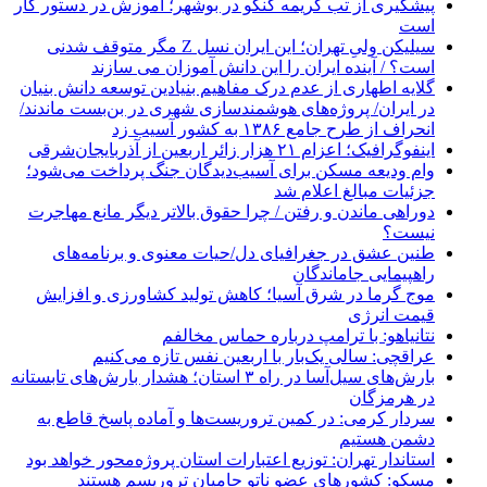
پیشگیری از تب کریمه کنگو در بوشهر؛ آموزش در دستور کار
است
سیلیکن ولیِ تهران؛ این ایران نسل Z مگر متوقف شدنی
است؟ / آینده ایران را این دانش آموزان می سازند
گلایه اطهاری از عدم درک مفاهیم بنیادین توسعه دانش بنیان
در ایران/ پروژه‌های هوشمندسازی شهری در بن‌بست ماندند/
انحراف از طرح جامع ۱۳۸۶ به کشور آسیب زد
اینفوگرافیک؛ اعزام ۲۱ هزار زائر اربعین از آذربایجان‌شرقی
وام ودیعه مسکن برای آسیب‌دیدگان جنگ پرداخت می‌شود؛
جزئیات مبالغ اعلام شد
دوراهی ماندن و رفتن / چرا حقوق بالاتر دیگر مانع مهاجرت
نیست؟
طنین عشق در جغرافیای دل/حیات معنوی و برنامه‌های
راهپیمایی جاماندگان
موج گرما در شرق آسیا؛ کاهش تولید کشاورزی و افزایش
قیمت انرژی
نتانیاهو: با ترامپ درباره حماس مخالفم
عراقچی: سالی یک‌بار با اربعین نفس تازه می‌کنیم
بارش‌های سیل‌آسا در راه ۳ استان؛ هشدار بارش‌های تابستانه
در هرمزگان
سردار کرمی: در کمین تروریست‌ها و آماده پاسخ قاطع به
دشمن هستیم
استاندار تهران: توزیع اعتبارات استان پروژه‌محور خواهد بود
مسکو: کشورهای عضو ناتو حامیان تروریسم هستند