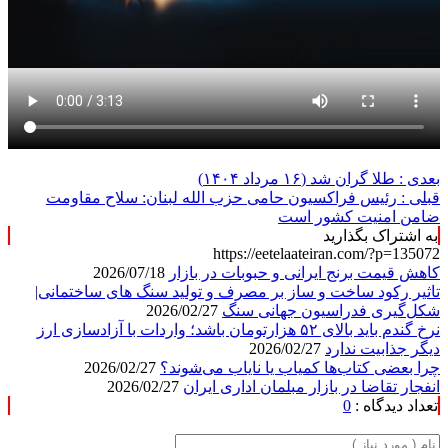
بعدی :
طلا گران شد (۱۶ مرداد ۱۴۰۴)
قبلی :
رئیس فراکسیون حامی حزب الله لبنان: سلاح مقاومت
ضامن امنیت کشور است
به اشتراک بگذارید
https://eetelaateiran.com/?p=135072
کاهش قیمت برنج ایرانی و حبوبات در بازار
2026/07/18
تاثیر رکود ساخت و ساز بر مصرف و تولید سنگ های ساختمانی|
شکل‌گیری فدراسیون جهانی سنگ
2026/02/27
نرخ گندم باید بالای ۵۲ هزارتومان باشد؛ واردات با آزادسازی ارز
دیگر جذابیت ندارد
2026/02/27
چرا بعضی کتاب‌ها کمیاب یا نایاب می‌شوند؟
2026/02/27
انفجار تقاضا در بازار مبلمان اداری ایران
2026/02/27
تعداد دیدگاه :
0