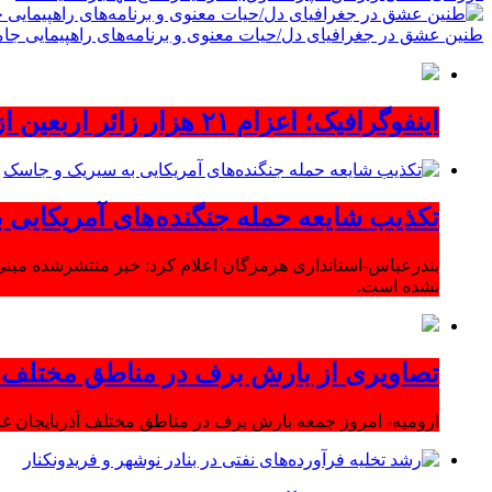
طنین عشق در جغرافیای دل/حیات معنوی و برنامه‌های راهپیمایی جام
اینفوگرافیک؛ اعزام ۲۱ هزار زائر اربعین از آذربایجان‌شرقی
تکذیب شایعه حمله جنگنده‌های آمریکایی
بندرعباس-استانداری هرمزگان اعلام کرد: خبر منتشرشده مبنی
نشده است.
تصاویری از بارش برف در مناطق مختلف آ
ارومیه- امروز جمعه بارش برف در مناطق مختلف آذربایجان 