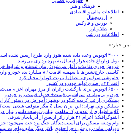
حقوقی و قضایی
فرهنگ و هنر
اطلاعات مالی و اقتصادی
ارزدیجیتال
بورس و فارکس
طلا و ارز
اطلاعات ورزشی
تیتر اخبار: »
۳۰۰۰ اتوبوس وعده داده شده هنوز وارد طرح اربعین نشده است
تونل زیارباغ جاده هراز امسال به بهره‌برداری می‌رسد
فروش فوری دنا پلاس آغاز می‌شود؛ زمان ثبت‌نام و شرایط خری
کاسبی خارج‌نشین‌ها با سهمیه اقامت / ۸ میلیارد بده خودرو وارد کن!
خاموشی سراسری، اتصال اینترنت کوبا را مختل کرد
افت ۲۴ درصدی تولید خودرو در کشور
۶۵۰۰ اتوبوس برای بازگشت زائران از مرز مهران اعزام می‌شود
خودرو بی‌مهابا در سراشیبی قیمت+ جدول قیمت روز خودرو
پیشگیری از تب کریمه کنگو در بوشهر؛ آموزش در دستور کار 
سیلیکن ولیِ تهران؛ این ایران نسل Z مگر متوقف شدنی است؟ / آینده ایران را این دانش آموزان می سازند
گلایه اطهاری از عدم درک مفاهیم بنیادین توسعه دانش بنیان در ایران/ 
اینفوگرافیک؛ اعزام ۲۱ هزار زائر اربعین از آذربایجان‌شرقی
وام ودیعه مسکن برای آسیب‌دیدگان جنگ پرداخت می‌شود؛ جزئی
دوراهی ماندن و رفتن / چرا حقوق بالاتر دیگر مانع مهاجرت نی