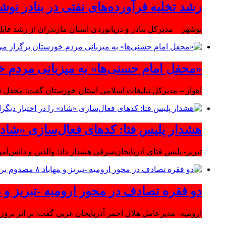
رشد تخلیه فرآورده‌های نفتی در بنادر نوشه
نوشهر – مدیرکل بنادر و دریانوردی استان مازندران از رشد قابل 
«محفل امام حسنی‌ها» به میزبانی مردم خ
اهواز – مدیرکل تبلیغات اسلامی استان خوزستان گفت: محفل قر
هشدار پلیس فتا: کدهای فعال‌سازی «شاد» ر
تبریز- پلیس فتای آذربایجان‌شرقی هشدار داد: والدین و دانش‌آ
دو فقره تصادف در محور ارومیه -تبریز و مهاباد ۸ مصدوم بر
ارومیه- مدیرعامل هلال احمر آذربایجان غربی گفت: بر اثر بروز دو سانحه 