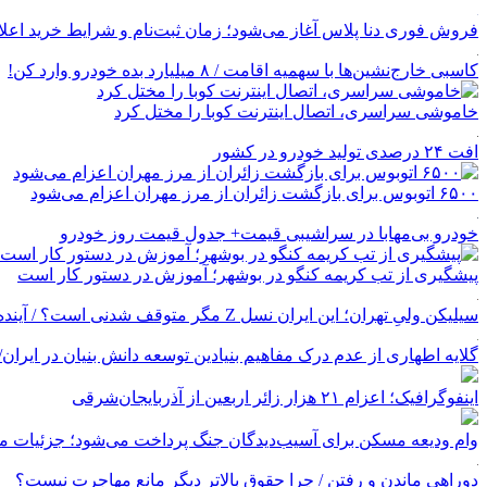
فروش فوری دنا پلاس آغاز می‌شود؛ زمان ثبت‌نام و شرایط خرید اعل
کاسبی خارج‌نشین‌ها با سهمیه اقامت / ۸ میلیارد بده خودرو وارد کن!
خاموشی سراسری، اتصال اینترنت کوبا را مختل کرد
افت ۲۴ درصدی تولید خودرو در کشور
۶۵۰۰ اتوبوس برای بازگشت زائران از مرز مهران اعزام می‌شود
خودرو بی‌مهابا در سراشیبی قیمت+ جدول قیمت روز خودرو
پیشگیری از تب کریمه کنگو در بوشهر؛ آموزش در دستور کار است
سیلیکن ولیِ تهران؛ این ایران نسل Z مگر متوقف شدنی است؟ / آینده ایران را این دانش آموزان می سازند
گلایه اطهاری از عدم درک مفاهیم بنیادین توسعه دانش بنیان در ایران/ پروژه‌
اینفوگرافیک؛ اعزام ۲۱ هزار زائر اربعین از آذربایجان‌شرقی
وام ودیعه مسکن برای آسیب‌دیدگان جنگ پرداخت می‌شود؛ جزئیات مب
دوراهی ماندن و رفتن / چرا حقوق بالاتر دیگر مانع مهاجرت نیست؟