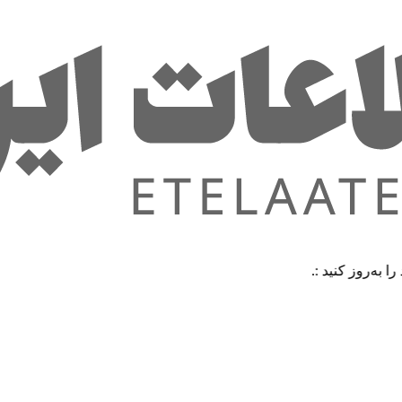
ید :.