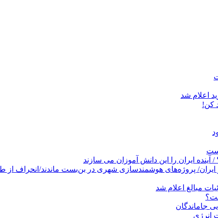
د اعلام شد
است
پروژه‌های هوشمندسازی شهری در بن‌بست ماندند/انحراف از طرح جامع ۱۳۸۶ به کشو
ات مبالغ اعلام شد
ست؟
ی جاماندگان
 انرژی