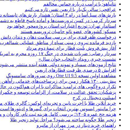
نتانیاهو: با ترامپ درباره حماس مخالفم
عراقچی: سالی یک‌بار با اربعین نفس تازه می‌کنیم
بارش‌های سیل‌آسا در راه ۳ استان؛ هشدار بارش‌های تابستانه در هرمزگان
سردار کرمی: در کمین تروریست‌ها و آماده پاسخ قاطع به دشم
استاندار تهران: توزیع اعتبارات استان پروژه‌محور خواهد بود
مسکو: کشورهای عضو ناتو حامیان تروریسم هستند
درخواست ظفرقندی برای بررسی سلامت دهان و دندان دانش آ
بازدید فرمانده نیروی زمینی سپاه از مناطق عملیاتی شمالغرب
آغاز پیش‌فروش بلیت قطار برای نیمۀ دوم مرداد
سردار رضایی: ضربات شدیدی در جنگ ۱۷ روزه محرم به امریکا وارد کردیم
نشست خبری رویداد «انتخاب جوان سال»
نتایج آزمون‌های سمپاد و نمونه دولتی هفته آینده منتشر می‌شود
افزایش ۵ درصدی ظرفیت قطارهای اربعین
مشاهده اولین نسخه One UI 9.5 روی سرورهای سامسونگ
پیش‌بینی ۱۳۰ هکتار زمین برای زیرساخت‌های خدماتی راه‌آهن چابهار – زاهدان
تکرار دروغ‌گویی های ترامپ: مذاکرات با ایران هم‌اکنون در حا
پزشکیان: تحقق عدالت در سلامت، از الزامات توسعه و حکمرا
ایمپلنت دیجیتال در کرج
خرید آنلاین طلا با اجرت پایین و تجربه‌ای لوکس: گالری طلای م
چرا مانیتور ایسوس بهترین انتخاب برای گیمرها و ادیتورها است
هزینه حج عمره ۱۴۰۵؛ بررسی کامل هزینه ثبت نام، کاروان و مخارج سفر
زنجیر طلا چگونه ساخته می‌شود؟ مراحل تولید زنجیر طلا
راهنمای خرید دینار در مرز مهران از مانیرو