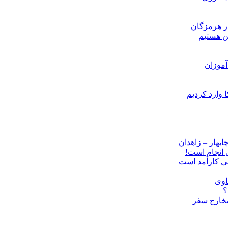
ن هستیم
موزان
ل انجام است!
نی کارآمد است
اوی
؟