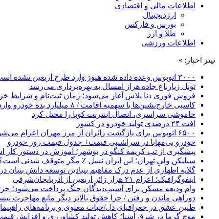
اطلاعات مالی و اقتصادی
ارزدیجیتال
بورس و فارکس
طلا و ارز
اطلاعات ورزشی
تیتر اخبار: »
۳۰۰۰ اتوبوس وعده داده شده هنوز وارد طرح اربعین نشده است
تونل زیارباغ جاده هراز امسال به بهره‌برداری می‌رسد
فروش فوری دنا پلاس آغاز می‌شود؛ زمان ثبت‌نام و شرایط خری
کاسبی خارج‌نشین‌ها با سهمیه اقامت / ۸ میلیارد بده خودرو وارد کن!
خاموشی سراسری، اتصال اینترنت کوبا را مختل کرد
افت ۲۴ درصدی تولید خودرو در کشور
۶۵۰۰ اتوبوس برای بازگشت زائران از مرز مهران اعزام می‌شود
خودرو بی‌مهابا در سراشیبی قیمت+ جدول قیمت روز خودرو
پیشگیری از تب کریمه کنگو در بوشهر؛ آموزش در دستور کار 
سیلیکن ولیِ تهران؛ این ایران نسل Z مگر متوقف شدنی است؟ / آینده ایران را این دانش آموزان می سازند
گلایه اطهاری از عدم درک مفاهیم بنیادین توسعه دانش بنیان در ایران/ 
اینفوگرافیک؛ اعزام ۲۱ هزار زائر اربعین از آذربایجان‌شرقی
وام ودیعه مسکن برای آسیب‌دیدگان جنگ پرداخت می‌شود؛ جزئی
دوراهی ماندن و رفتن / چرا حقوق بالاتر دیگر مانع مهاجرت نی
طنین عشق در جغرافیای دل/حیات معنوی و برنامه‌های راهپیمای
موج گرما در شرق آسیا؛ کاهش تولید کشاورزی و افزایش قیمت