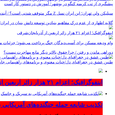
پیشگیری از تب کریمه کنگو در بوشهر؛ آموزش در دستور کار است
سیلیکن ولیِ تهران؛ این ایران نسل Z مگر متوقف شدنی است؟ / آینده ایران را این دانش آموزان می سازند
گلایه اطهاری از عدم درک مفاهیم بنیادین توسعه دانش بنیان در ایران/ پروژه‌
اینفوگرافیک؛ اعزام ۲۱ هزار زائر اربعین از آذربایجان‌شرقی
وام ودیعه مسکن برای آسیب‌دیدگان جنگ پرداخت می‌شود؛ جزئیات مب
دوراهی ماندن و رفتن / چرا حقوق بالاتر دیگر مانع مهاجرت نیست؟
طنین عشق در جغرافیای دل/حیات معنوی و برنامه‌های راهپیمایی جام
اینفوگرافیک؛ اعزام ۲۱ هزار زائر اربعین از آذربایجان‌شرقی
تکذیب شایعه حمله جنگنده‌های آمریکایی