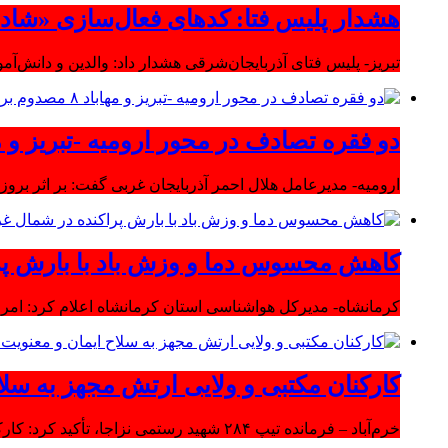
هشدار پلیس فتا: کدهای فعال‌سازی «شاد» ر
تبریز- پلیس فتای آذربایجان‌شرقی هشدار داد: والدین و دانش‌آ
دو فقره تصادف در محور ارومیه -تبریز و مهاباد ۸ مصدوم بر
ارومیه- مدیرعامل هلال احمر آذربایجان غربی گفت: بر اثر بروز دو سانحه 
کاهش محسوس دما و وزش باد با بارش پر
کرمانشاه- مدیرکل هواشناسی استان کرمانشاه اعلام کرد: امرو
کارکنان مکتبی و ولایی ارتش مجهز به سلا
خرم‌آباد – فرمانده تیپ ۲۸۴ شهید رستمی نزاجا، تأکید کرد: کارکنان مکتبی و ولایی ارتش مجهز به سلاح ایمان و معنویت هستند.