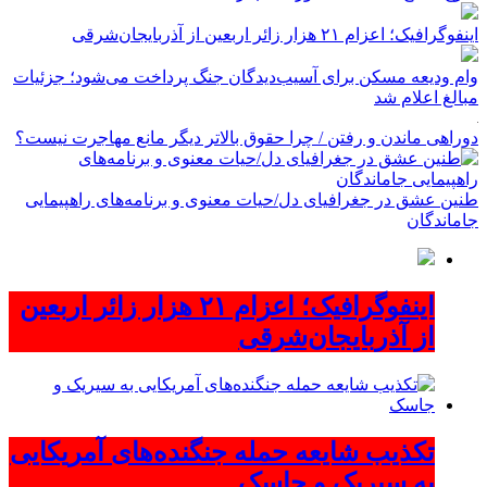
اینفوگرافیک؛ اعزام ۲۱ هزار زائر اربعین از آذربایجان‌شرقی
وام ودیعه مسکن برای آسیب‌دیدگان جنگ پرداخت می‌شود؛ جزئیات
مبالغ اعلام شد
دوراهی ماندن و رفتن / چرا حقوق بالاتر دیگر مانع مهاجرت نیست؟
طنین عشق در جغرافیای دل/حیات معنوی و برنامه‌های راهپیمایی
جاماندگان
اینفوگرافیک؛ اعزام ۲۱ هزار زائر اربعین
از آذربایجان‌شرقی
تکذیب شایعه حمله جنگنده‌های آمریکایی
به سیریک و جاسک