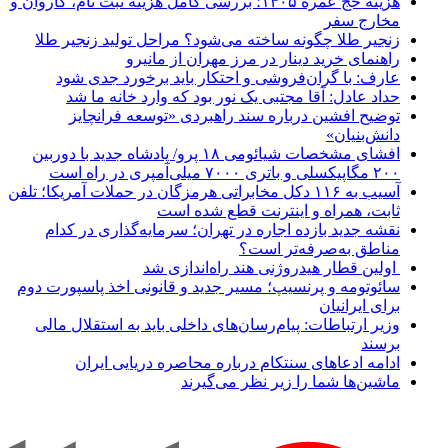
هزینه حج عمره ۱۴۰۵؛ بررسی کامل هزینه ثبت نام، کاروان و
مخارج سفر
زنجیر طلا چگونه ساخته می‌شود؟ مراحل تولید زنجیر طلا
راهنمای خرید دینار در مرز مهران از مانیرو
عارف: با گران‌فروشی و احتکار باید برخورد جدی شود
حداد عادل: آقا مجتبی یک نور بود که وارد خانه ما شد
توضیح افشین درباره سند راهبردی «توسعه فرانچایز
دانش‌بنیان»
افشای مشخصات شیائومی ۱۸ پرو/ پادشاه جدید با دوربین
۲۰۰ مگاپیکسلی و باتری ۷۰۰۰ میلی‌آمپری در راه است
آسیب به ۱۱۶ دکل مخابراتی هرمزگان در حملات آمریکا؛ تلفن
ثابت، همراه و اینترنت ‌قطع شده است
نقشه جدید بازده اجاره در تهران؛ سرمایه‌گذاری در کدام
مناطق به‌صرفه‌تر است؟
اولین قطار هیدروژنی هند راه‌اندازی شد
سائوتومه و پرنسیپ؛ مسیر جدید و قانونی اخذ پاسپورت دوم
برای ایرانیان
وزیر ارتباطات: پیام‌رسان‌های داخلی باید به استقلال مالی
برسند
ادامه ادعاهای سنتکام درباره محاصره دریایی ایران
ماشین‌ها شما را زیر نظر می‌گیرند