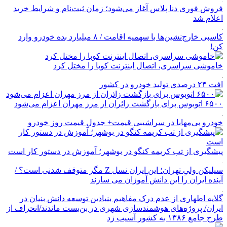
فروش فوری دنا پلاس آغاز می‌شود؛ زمان ثبت‌نام و شرایط خرید
اعلام شد
کاسبی خارج‌نشین‌ها با سهمیه اقامت / ۸ میلیارد بده خودرو وارد
کن!
خاموشی سراسری، اتصال اینترنت کوبا را مختل کرد
افت ۲۴ درصدی تولید خودرو در کشور
۶۵۰۰ اتوبوس برای بازگشت زائران از مرز مهران اعزام می‌شود
خودرو بی‌مهابا در سراشیبی قیمت+ جدول قیمت روز خودرو
پیشگیری از تب کریمه کنگو در بوشهر؛ آموزش در دستور کار است
سیلیکن ولیِ تهران؛ این ایران نسل Z مگر متوقف شدنی است؟ /
آینده ایران را این دانش آموزان می سازند
گلایه اطهاری از عدم درک مفاهیم بنیادین توسعه دانش بنیان در
ایران/ پروژه‌های هوشمندسازی شهری در بن‌بست ماندند/انحراف از
طرح جامع ۱۳۸۶ به کشور آسیب زد