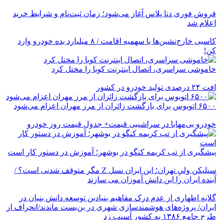
فروش فوری دنا پلاس آغاز می‌شود؛ زمان ثبت‌نام و شرایط خرید
اعلام شد
کاسبی خارج‌نشین‌ها با سهمیه اقامت / ۸ میلیارد بده خودرو وارد
کن!
خاموشی سراسری، اتصال اینترنت کوبا را مختل کرد
افت ۲۴ درصدی تولید خودرو در کشور
۶۵۰۰ اتوبوس برای بازگشت زائران از مرز مهران اعزام می‌شود
خودرو بی‌مهابا در سراشیبی قیمت+ جدول قیمت روز خودرو
پیشگیری از تب کریمه کنگو در بوشهر؛ آموزش در دستور کار است
سیلیکن ولیِ تهران؛ این ایران نسل Z مگر متوقف شدنی است؟ /
آینده ایران را این دانش آموزان می سازند
گلایه اطهاری از عدم درک مفاهیم بنیادین توسعه دانش بنیان در
ایران/ پروژه‌های هوشمندسازی شهری در بن‌بست ماندند/انحراف از
طرح جامع ۱۳۸۶ به کشور آسیب زد