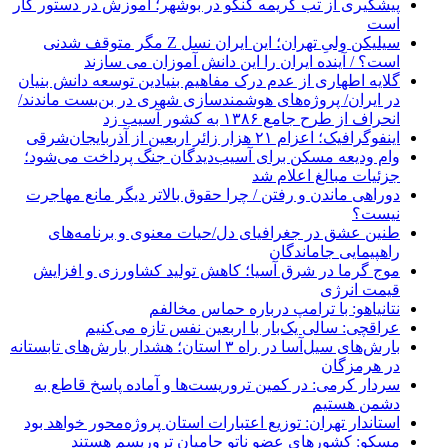
پیشگیری از تب کریمه کنگو در بوشهر؛ آموزش در دستور کار
است
سیلیکن ولیِ تهران؛ این ایران نسل Z مگر متوقف شدنی
است؟ / آینده ایران را این دانش آموزان می سازند
گلایه اطهاری از عدم درک مفاهیم بنیادین توسعه دانش بنیان
در ایران/ پروژه‌های هوشمندسازی شهری در بن‌بست ماندند/
انحراف از طرح جامع ۱۳۸۶ به کشور آسیب زد
اینفوگرافیک؛ اعزام ۲۱ هزار زائر اربعین از آذربایجان‌شرقی
وام ودیعه مسکن برای آسیب‌دیدگان جنگ پرداخت می‌شود؛
جزئیات مبالغ اعلام شد
دوراهی ماندن و رفتن / چرا حقوق بالاتر دیگر مانع مهاجرت
نیست؟
طنین عشق در جغرافیای دل/حیات معنوی و برنامه‌های
راهپیمایی جاماندگان
موج گرما در شرق آسیا؛ کاهش تولید کشاورزی و افزایش
قیمت انرژی
نتانیاهو: با ترامپ درباره حماس مخالفم
عراقچی: سالی یک‌بار با اربعین نفس تازه می‌کنیم
بارش‌های سیل‌آسا در راه ۳ استان؛ هشدار بارش‌های تابستانه
در هرمزگان
سردار کرمی: در کمین تروریست‌ها و آماده پاسخ قاطع به
دشمن هستیم
استاندار تهران: توزیع اعتبارات استان پروژه‌محور خواهد بود
مسکو: کشورهای عضو ناتو حامیان تروریسم هستند