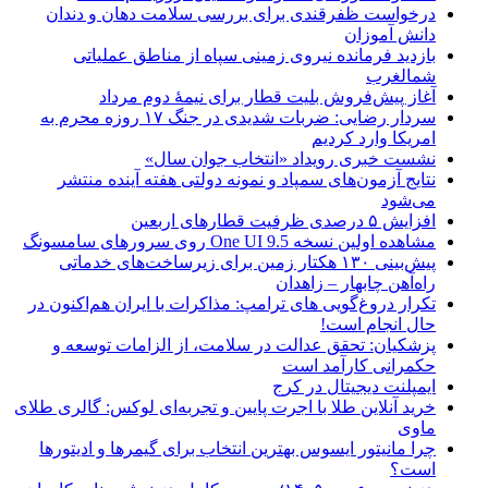
درخواست ظفرقندی برای بررسی سلامت دهان و دندان
دانش آموزان
بازدید فرمانده نیروی زمینی سپاه از مناطق عملیاتی
شمالغرب
آغاز پیش‌فروش بلیت قطار برای نیمۀ دوم مرداد
سردار رضایی: ضربات شدیدی در جنگ ۱۷ روزه محرم به
امریکا وارد کردیم
نشست خبری رویداد «انتخاب جوان سال»
نتایج آزمون‌های سمپاد و نمونه دولتی هفته آینده منتشر
می‌شود
افزایش ۵ درصدی ظرفیت قطارهای اربعین
مشاهده اولین نسخه One UI 9.5 روی سرورهای سامسونگ
پیش‌بینی ۱۳۰ هکتار زمین برای زیرساخت‌های خدماتی
راه‌آهن چابهار – زاهدان
تکرار دروغ‌گویی های ترامپ: مذاکرات با ایران هم‌اکنون در
حال انجام است!
پزشکیان: تحقق عدالت در سلامت، از الزامات توسعه و
حکمرانی کارآمد است
ایمپلنت دیجیتال در کرج
خرید آنلاین طلا با اجرت پایین و تجربه‌ای لوکس: گالری طلای
ماوی
چرا مانیتور ایسوس بهترین انتخاب برای گیمرها و ادیتورها
است؟