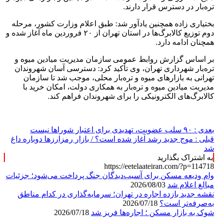
تره‌بار در دسترس قرار دارند.
بختیاری زاده همچنین یادآور شد: طبق اعلام وزارت کشور، مرحله
دوم توزیع کالابرگ‌ها در استان تهران از ۲۰ فروردین ماه آغاز شده و
همچنان ادامه دارد.
بر اساس گزارش روابط عمومی سازمان مدیریت میادین میوه و
تره‌بار شهرداری تهران، وی تأکید کرد: دسترسی آسان شهروندان
تهرانی به بازارهای میوه و تره‌بار محلی، موجب شد تا سازمان
مدیریت میادین میوه و تره‌بار به همکاری دولت، امکان خرید با
کالابرگ‌های الکترونیکی را برای شهروندان فراهم کند.
بعدی :
۹۰ سلب عضویت، تهدیدی برای اعتبار شوراها نیست
قبلی :
موج جدید رشد آغاز شده است؟ / بازار رمزارزها دوباره داغ
شد
به اشتراک بگذارید
https://eetelaateiran.com/?p=114718
وام ودیعه مسکن برای آسیب‌دیدگان جنگ پرداخت می‌شود؛ جزئیات
مبالغ اعلام شد
2026/08/03
نقشه جدید بازده اجاره در تهران؛ سرمایه‌گذاری در کدام مناطق
به‌صرفه‌تر است؟
2026/07/18
شوک به بازار مسکن ؛ اجاره‌ها فریز شد
2026/07/18