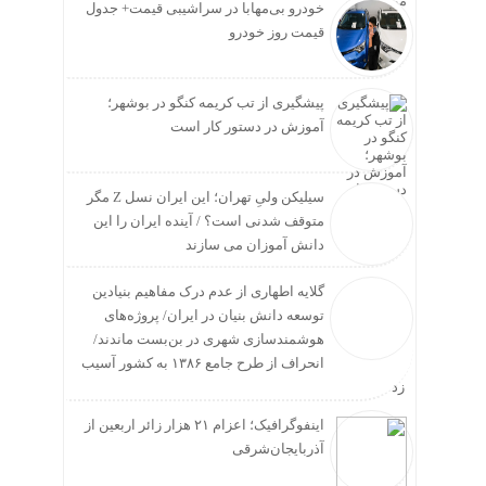
خودرو بی‌مهابا در سراشیبی قیمت+ جدول
قیمت روز خودرو
پیشگیری از تب کریمه کنگو در بوشهر؛
آموزش در دستور کار است
سیلیکن ولیِ تهران؛ این ایران نسل Z مگر
متوقف شدنی است؟ / آینده ایران را این
دانش آموزان می سازند
گلایه اطهاری از عدم درک مفاهیم بنیادین
توسعه دانش بنیان در ایران/ پروژه‌های
هوشمندسازی شهری در بن‌بست ماندند/
انحراف از طرح جامع ۱۳۸۶ به کشور آسیب
زد
اینفوگرافیک؛ اعزام ۲۱ هزار زائر اربعین از
آذربایجان‌شرقی