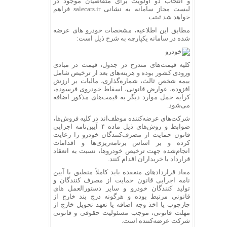
و انتخاب دو اولویت برای متقاضیان موجود در
لیست مجاز سامانه به نشانی salecars.ir فراهم
خواهد شد.ثبتت
مطابق این اطلاعیه، مشخصات خودرو های عرضه
شده در سامانه یکپارچه به شرح ذیل است:
کلیه قیمت‌های مندرج در جدول، قیمت در مبادی
ورودی کشور بوده و هزینه‌های بعد از ترخیص شامل
بیمه شخص ثالث، شماره‌گذاری، مالیات بر ارزش
افزوده، عوارض قانونی، اسقاط خودروی فرسوده،
کرایه حمل موارد دیگر به قیمت‌های مذکور اضافه
می‌شود.
شرکت‌های عرضه‌کننده موظف‌اند در کلیه فروش‌ها،
ضوابط و روش‌های ذیل ماده ۴ آیین‌نامه اجرایی
قانون حمایت از مصرف‌کنندگان خودرو را رعایت
کرده و بر اساس برنامه‌ریزی‌ها و اقدامات
انجام‌شده جهت ترخیص خودروها، نسبت به انعقاد
قرارداد با خریداران اقدام کنند.
مفاد قراردادهای منعقده باید کاملاً منطبق با آیین
نامه اجرایی قانون حمایت از مصرف کنندگان و
تولید کنندگان خودرو و سایر دستورالعمل های
قانونی مرتبط بوده و هرگونه درج بند خارج از
چارچوب یا اخذ وجه اضافه یا تعهد تحویل خارج از
مهلت قانونی، موجب مسئولیت حقوقی و قانونی
شرکت عرضه‌کننده است.