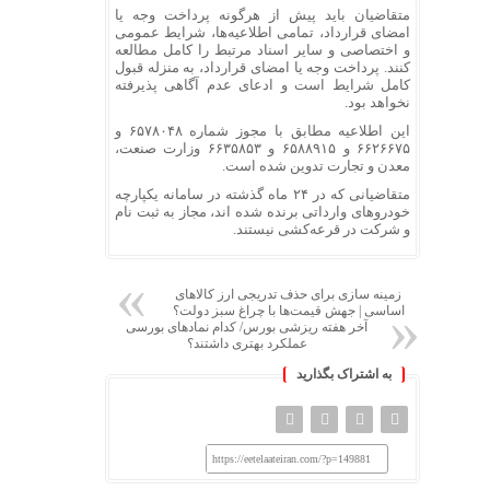
متقاضیان باید پیش از هرگونه پرداخت وجه یا
امضای قرارداد، تمامی اطلاعیه‌ها، شرایط عمومی
و اختصاصی و سایر اسناد مرتبط را کامل مطالعه
کنند. پرداخت وجه یا امضای قرارداد، به منزله قبول
کامل شرایط است و ادعای عدم آگاهی پذیرفته
نخواهد بود.
این اطلاعیه مطابق با مجوز شماره ۶۵۷۸۰۴۸ و
۶۶۲۶۶۷۵ و ۶۵۸۸۹۱۵ و ۶۶۳۵۸۵۳ وزارت صنعت،
معدن و تجارت تدوین شده است.
متقاضیانی که در ۲۴ ماه گذشته در سامانه یکپارچه
خودروهای وارداتی برنده شده اند، مجاز به ثبت نام
و شرکت در قرعه‌کشی نیستند.
زمینه سازی برای حذف تدریجی ارز کالاهای
اساسی | جهش قیمت‌ها با چراغ سبز دولت؟
آخر هفته ریزشی بورس/ کدام نمادهای بورسی
عملکرد بهتری داشتند؟
به اشتراک بگذارید
https://eetelaateiran.com/?p=149881