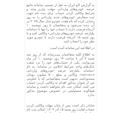
به گزارش اکو ایران به نقل از تسنیم، سامانه جامع
عرضه خودروهای وارداتی مهلت واریز وجه و
شرایط وکالتی کردن حساب برای ثبت نام جهت
ثبت سفارش خودروهای جدید وارداتی را به روز
رسانی کرده که نام هفت خودرو مدل سال ۲۰۲۵ در
آن دیده می‌شود و متقاضیان تا روز دوشنبه ۱۰
آذرماه فرصت دارند تا حساب خود را تنها با «سامانه
یکپارچه عرضه خودروهای وارداتی» وکالتی کنند و تا
روز شنبه ۱۵ آذرماه فرصت دارند تا خودرو مورد
نظر خود را انتخاب کنند.
در اطلاعیه این سامانه آمده است:
به اطلاع کلیه متقاضیان می‌رساند که از روز سه
شنبه ۴ آذر تا ساعت ۱۴ روز دوشنبه ۱۰ آذر ماه
می‌توانند، یکی از حساب‌های خود را نزد شعب
بانک‌های واجد شرایط اعلامی در سامانه، به نام
«سامانه یکپارچه عرضه خودروهای وارداتی
salecars.ir» وکالتی و مبلغ ۵۰۰ میلیون تومان
مسدودکنند. بدیهی است متقاضیانی که با عناوینی
غیر از عنوان مذکور اقدام به وکالتی کردن حساب
می‌ کنند، امکان ثبت نام نخواهند داشت و سامانه
هیچگونه مسئولیتی در خصوص موضوع مذکور
ندارد.
شایان ذکر است پس از پایان مهلت وکالتی کردن
حساب لغایت روز شنبه ۱۵ آذر ۱۴۰۴، امکان ثبت نام