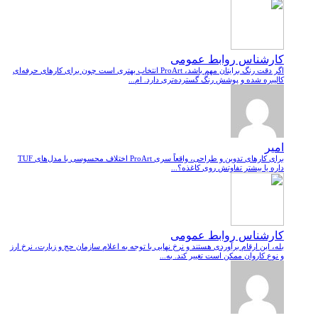
کارشناس روابط عمومی
اگر دقت رنگ برایتان مهم باشد، ProArt انتخاب بهتری است چون برای کارهای حرفه‌ای
کالیبره شده و پوشش رنگ گسترده‌تری دارد. ام...
امیر
برای کارهای تدوین و طراحی، واقعاً سری ProArt اختلاف محسوسی با مدل‌های TUF
داره یا بیشتر تفاوتش روی کاغذه؟...
کارشناس روابط عمومی
بله، این ارقام برآوردی هستند و نرخ نهایی با توجه به اعلام سازمان حج و زیارت، نرخ ارز
و نوع کاروان ممکن است تغییر کند. به...