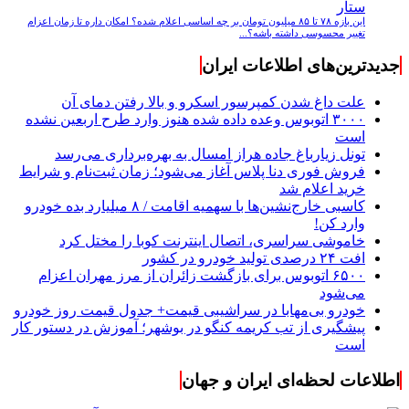
ستار
این بازه ۷۸ تا ۸۵ میلیون تومان بر چه اساسی اعلام شده؟ امکان داره تا زمان اعزام
تغییر محسوسی داشته باشه؟...
جدیدترین‌های اطلاعات ایران
علت داغ شدن کمپرسور اسکرو و بالا رفتن دمای آن
۳۰۰۰ اتوبوس وعده داده شده هنوز وارد طرح اربعین نشده
است
تونل زیارباغ جاده هراز امسال به بهره‌برداری می‌رسد
فروش فوری دنا پلاس آغاز می‌شود؛ زمان ثبت‌نام و شرایط
خرید اعلام شد
کاسبی خارج‌نشین‌ها با سهمیه اقامت / ۸ میلیارد بده خودرو
وارد کن!
خاموشی سراسری، اتصال اینترنت کوبا را مختل کرد
افت ۲۴ درصدی تولید خودرو در کشور
۶۵۰۰ اتوبوس برای بازگشت زائران از مرز مهران اعزام
می‌شود
خودرو بی‌مهابا در سراشیبی قیمت+ جدول قیمت روز خودرو
پیشگیری از تب کریمه کنگو در بوشهر؛ آموزش در دستور کار
است
اطلاعات لحظه‌ای ایران و جهان