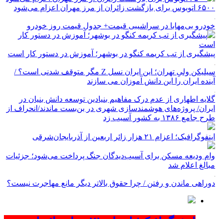
۶۵۰۰ اتوبوس برای بازگشت زائران از مرز مهران اعزام می‌شود
خودرو بی‌مهابا در سراشیبی قیمت+ جدول قیمت روز خودرو
پیشگیری از تب کریمه کنگو در بوشهر؛ آموزش در دستور کار است
سیلیکن ولیِ تهران؛ این ایران نسل Z مگر متوقف شدنی است؟ /
آینده ایران را این دانش آموزان می سازند
گلایه اطهاری از عدم درک مفاهیم بنیادین توسعه دانش بنیان در
ایران/ پروژه‌های هوشمندسازی شهری در بن‌بست ماندند/انحراف از
طرح جامع ۱۳۸۶ به کشور آسیب زد
اینفوگرافیک؛ اعزام ۲۱ هزار زائر اربعین از آذربایجان‌شرقی
وام ودیعه مسکن برای آسیب‌دیدگان جنگ پرداخت می‌شود؛ جزئیات
مبالغ اعلام شد
دوراهی ماندن و رفتن / چرا حقوق بالاتر دیگر مانع مهاجرت نیست؟