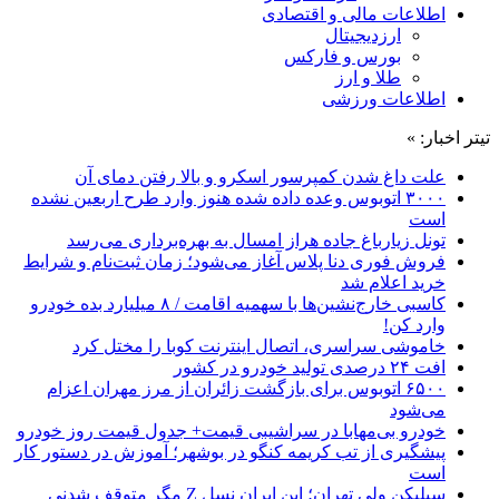
اطلاعات مالی و اقتصادی
ارزدیجیتال
بورس و فارکس
طلا و ارز
اطلاعات ورزشی
تیتر اخبار: »
علت داغ شدن کمپرسور اسکرو و بالا رفتن دمای آن
۳۰۰۰ اتوبوس وعده داده شده هنوز وارد طرح اربعین نشده
است
تونل زیارباغ جاده هراز امسال به بهره‌برداری می‌رسد
فروش فوری دنا پلاس آغاز می‌شود؛ زمان ثبت‌نام و شرایط
خرید اعلام شد
کاسبی خارج‌نشین‌ها با سهمیه اقامت / ۸ میلیارد بده خودرو
وارد کن!
خاموشی سراسری، اتصال اینترنت کوبا را مختل کرد
افت ۲۴ درصدی تولید خودرو در کشور
۶۵۰۰ اتوبوس برای بازگشت زائران از مرز مهران اعزام
می‌شود
خودرو بی‌مهابا در سراشیبی قیمت+ جدول قیمت روز خودرو
پیشگیری از تب کریمه کنگو در بوشهر؛ آموزش در دستور کار
است
سیلیکن ولیِ تهران؛ این ایران نسل Z مگر متوقف شدنی