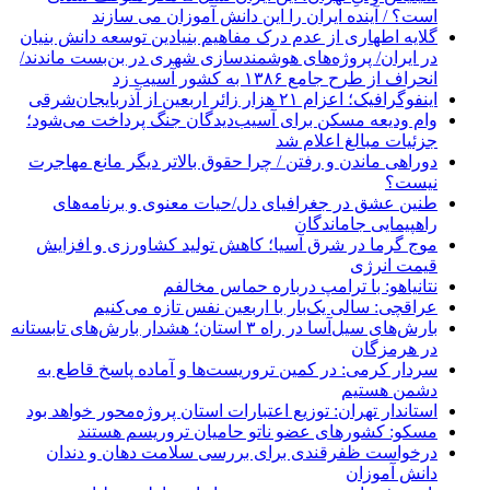
است؟ / آینده ایران را این دانش آموزان می سازند
گلایه اطهاری از عدم درک مفاهیم بنیادین توسعه دانش بنیان
در ایران/ پروژه‌های هوشمندسازی شهری در بن‌بست ماندند/
انحراف از طرح جامع ۱۳۸۶ به کشور آسیب زد
اینفوگرافیک؛ اعزام ۲۱ هزار زائر اربعین از آذربایجان‌شرقی
وام ودیعه مسکن برای آسیب‌دیدگان جنگ پرداخت می‌شود؛
جزئیات مبالغ اعلام شد
دوراهی ماندن و رفتن / چرا حقوق بالاتر دیگر مانع مهاجرت
نیست؟
طنین عشق در جغرافیای دل/حیات معنوی و برنامه‌های
راهپیمایی جاماندگان
موج گرما در شرق آسیا؛ کاهش تولید کشاورزی و افزایش
قیمت انرژی
نتانیاهو: با ترامپ درباره حماس مخالفم
عراقچی: سالی یک‌بار با اربعین نفس تازه می‌کنیم
بارش‌های سیل‌آسا در راه ۳ استان؛ هشدار بارش‌های تابستانه
در هرمزگان
سردار کرمی: در کمین تروریست‌ها و آماده پاسخ قاطع به
دشمن هستیم
استاندار تهران: توزیع اعتبارات استان پروژه‌محور خواهد بود
مسکو: کشورهای عضو ناتو حامیان تروریسم هستند
درخواست ظفرقندی برای بررسی سلامت دهان و دندان
دانش آموزان