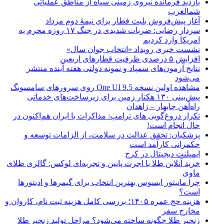
بازدید فرمانده نیروی زمینی سپاه از مناطق عملیاتی
شمالغرب
آغاز پیش‌فروش بلیت قطار برای نیمۀ دوم مرداد
سردار رضایی: ضربات شدیدی در جنگ ۱۷ روزه محرم به
امریکا وارد کردیم
نشست خبری رویداد «انتخاب جوان سال»
افزایش ۵ درصدی ظرفیت قطارهای اربعین
نتایج آزمون‌های سمپاد و نمونه دولتی هفته آینده منتشر
می‌شود
مشاهده اولین نسخه One UI 9.5 روی سرورهای سامسونگ
پیش‌بینی ۱۳۰ هکتار زمین برای زیرساخت‌های خدماتی
راه‌آهن چابهار – زاهدان
تکرار دروغ‌گویی های ترامپ: مذاکرات با ایران هم‌اکنون در
حال انجام است!
پزشکیان: تحقق عدالت در سلامت، از الزامات توسعه و
حکمرانی کارآمد است
ایمپلنت دیجیتال در کرج
خرید آنلاین طلا با اجرت پایین و تجربه‌ای لوکس: گالری طلای
ماوی
چرا مانیتور ایسوس بهترین انتخاب برای گیمرها و ادیتورها
است؟
هزینه حج عمره ۱۴۰۵؛ بررسی کامل هزینه ثبت نام، کاروان و
مخارج سفر
زنجیر طلا چگونه ساخته می‌شود؟ مراحل تولید زنجیر طلا