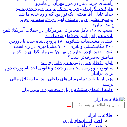
راهنمای خرید دینار در مرز مهران از مانیرو
عارف: با گران‌فروشی و احتکار باید برخورد جدی شود
حداد عادل: آقا مجتبی یک نور بود که وارد خانه ما شد
توضیح افشین درباره سند راهبردی «توسعه فرانچایز
دانش‌بنیان»
آسیب به ۱۱۶ دکل مخابراتی هرمزگان در حملات آمریکا؛ تلفن
ثابت، همراه و اینترنت ‌قطع شده است
افشای مشخصات شیائومی ۱۸ پرو/ پادشاه جدید با دوربین
۲۰۰ مگاپیکسلی و باتری ۷۰۰۰ میلی‌آمپری در راه است
نقشه جدید بازده اجاره در تهران؛ سرمایه‌گذاری در کدام
مناطق به‌صرفه‌تر است؟
اولین قطار هیدروژنی هند راه‌اندازی شد
سائوتومه و پرنسیپ؛ مسیر جدید و قانونی اخذ پاسپورت دوم
برای ایرانیان
وزیر ارتباطات: پیام‌رسان‌های داخلی باید به استقلال مالی
برسند
ادامه ادعاهای سنتکام درباره محاصره دریایی ایران
اطلاعات‌ ‎ایرانی
اخبار استان‌های ایران
همیار کارآفرین