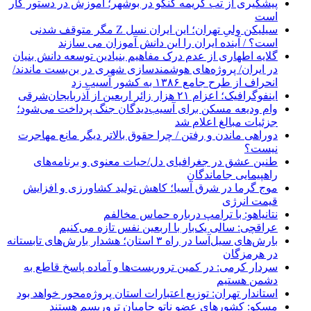
پیشگیری از تب کریمه کنگو در بوشهر؛ آموزش در دستور کار
است
سیلیکن ولیِ تهران؛ این ایران نسل Z مگر متوقف شدنی
است؟ / آینده ایران را این دانش آموزان می سازند
گلایه اطهاری از عدم درک مفاهیم بنیادین توسعه دانش بنیان
در ایران/ پروژه‌های هوشمندسازی شهری در بن‌بست ماندند/
انحراف از طرح جامع ۱۳۸۶ به کشور آسیب زد
اینفوگرافیک؛ اعزام ۲۱ هزار زائر اربعین از آذربایجان‌شرقی
وام ودیعه مسکن برای آسیب‌دیدگان جنگ پرداخت می‌شود؛
جزئیات مبالغ اعلام شد
دوراهی ماندن و رفتن / چرا حقوق بالاتر دیگر مانع مهاجرت
نیست؟
طنین عشق در جغرافیای دل/حیات معنوی و برنامه‌های
راهپیمایی جاماندگان
موج گرما در شرق آسیا؛ کاهش تولید کشاورزی و افزایش
قیمت انرژی
نتانیاهو: با ترامپ درباره حماس مخالفم
عراقچی: سالی یک‌بار با اربعین نفس تازه می‌کنیم
بارش‌های سیل‌آسا در راه ۳ استان؛ هشدار بارش‌های تابستانه
در هرمزگان
سردار کرمی: در کمین تروریست‌ها و آماده پاسخ قاطع به
دشمن هستیم
استاندار تهران: توزیع اعتبارات استان پروژه‌محور خواهد بود
مسکو: کشورهای عضو ناتو حامیان تروریسم هستند