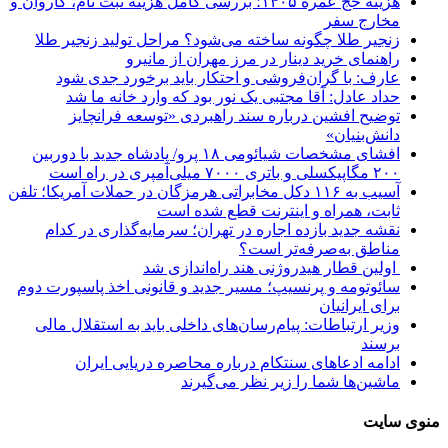
هزینه حج عمره ۱۴۰۵؛ بررسی کامل هزینه ثبت نام، کاروان و
مخارج سفر
زنجیر طلا چگونه ساخته می‌شود؟ مراحل تولید زنجیر طلا
راهنمای خرید دینار در مرز مهران از مانیرو
عارف: با گران‌فروشی و احتکار باید برخورد جدی شود
حداد عادل: آقا مجتبی یک نور بود که وارد خانه ما شد
توضیح افشین درباره سند راهبردی «توسعه فرانچایز
دانش‌بنیان»
افشای مشخصات شیائومی ۱۸ پرو/ پادشاه جدید با دوربین
۲۰۰ مگاپیکسلی و باتری ۷۰۰۰ میلی‌آمپری در راه است
آسیب به ۱۱۶ دکل مخابراتی هرمزگان در حملات آمریکا؛ تلفن
ثابت، همراه و اینترنت ‌قطع شده است
نقشه جدید بازده اجاره در تهران؛ سرمایه‌گذاری در کدام
مناطق به‌صرفه‌تر است؟
اولین قطار هیدروژنی هند راه‌اندازی شد
سائوتومه و پرنسیپ؛ مسیر جدید و قانونی اخذ پاسپورت دوم
برای ایرانیان
وزیر ارتباطات: پیام‌رسان‌های داخلی باید به استقلال مالی
برسند
ادامه ادعاهای سنتکام درباره محاصره دریایی ایران
ماشین‌ها شما را زیر نظر می‌گیرند
منوی سایت