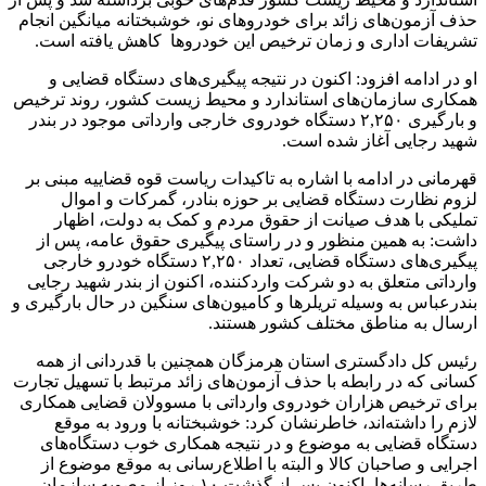
حذف آزمون‌های زائد برای خودروهای نو، خوشبختانه میانگین انجام
تشریفات اداری و زمان ترخیص این خودروها کاهش یافته است.
او در ادامه افزود: اکنون در نتیجه پیگیری‌های دستگاه قضایی و
همکاری سازمان‌های استاندارد و محیط زیست کشور، روند ترخیص
و بارگیری ۲,۲۵۰ دستگاه خودروی خارجی وارداتی موجود در بندر
شهید رجایی آغاز شده است.
قهرمانی در ادامه با اشاره به تاکیدات ریاست قوه قضاییه مبنی بر
لزوم نظارت دستگاه قضایی بر حوزه بنادر، گمرکات و اموال
تملیکی با هدف صیانت از حقوق مردم و کمک به دولت، اظهار
داشت: به همین منظور و در راستای پیگیری حقوق عامه، پس از
پیگیری‌های دستگاه قضایی، تعداد ۲,۲۵۰ دستگاه خودرو خارجی
وارداتی متعلق به دو شرکت واردکننده، اکنون از بندر شهید رجایی
بندرعباس به وسیله تریلرها و کامیون‌های سنگین در حال بارگیری و
ارسال به مناطق مختلف کشور هستند.
رئیس کل دادگستری استان هرمزگان همچنین با قدردانی از همه
کسانی که در رابطه با حذف آزمون‌های زائد مرتبط با تسهیل تجارت
برای ترخیص هزاران خودروی وارداتی با مسوولان قضایی همکاری
لازم را داشته‌اند، خاطرنشان کرد: خوشبختانه با ورود به موقع
دستگاه قضایی به موضوع و در نتیجه همکاری خوب دستگاه‌های
اجرایی و صاحبان کالا و البته با اطلاع‌رسانی به موقع موضوع از
طریق رسانه‌ها، اکنون پس از گذشت ۱۰ روز از مصوبه سازمان