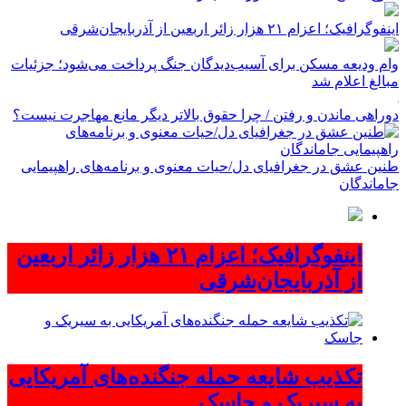
اینفوگرافیک؛ اعزام ۲۱ هزار زائر اربعین از آذربایجان‌شرقی
وام ودیعه مسکن برای آسیب‌دیدگان جنگ پرداخت می‌شود؛ جزئیات
مبالغ اعلام شد
دوراهی ماندن و رفتن / چرا حقوق بالاتر دیگر مانع مهاجرت نیست؟
طنین عشق در جغرافیای دل/حیات معنوی و برنامه‌های راهپیمایی
جاماندگان
اینفوگرافیک؛ اعزام ۲۱ هزار زائر اربعین
از آذربایجان‌شرقی
تکذیب شایعه حمله جنگنده‌های آمریکایی
به سیریک و جاسک