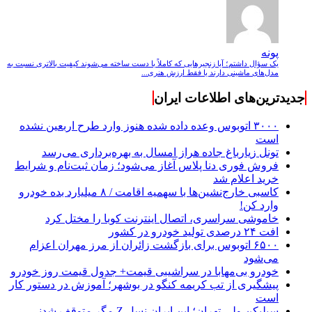
پونه
یک سؤال داشتم؛ آیا زنجیرهایی که کاملاً با دست ساخته می‌شوند کیفیت بالاتری نسبت به
مدل‌های ماشینی دارند یا فقط ارزش هنری...
جدیدترین‌های اطلاعات ایران
۳۰۰۰ اتوبوس وعده داده شده هنوز وارد طرح اربعین نشده
است
تونل زیارباغ جاده هراز امسال به بهره‌برداری می‌رسد
فروش فوری دنا پلاس آغاز می‌شود؛ زمان ثبت‌نام و شرایط
خرید اعلام شد
کاسبی خارج‌نشین‌ها با سهمیه اقامت / ۸ میلیارد بده خودرو
وارد کن!
خاموشی سراسری، اتصال اینترنت کوبا را مختل کرد
افت ۲۴ درصدی تولید خودرو در کشور
۶۵۰۰ اتوبوس برای بازگشت زائران از مرز مهران اعزام
می‌شود
خودرو بی‌مهابا در سراشیبی قیمت+ جدول قیمت روز خودرو
پیشگیری از تب کریمه کنگو در بوشهر؛ آموزش در دستور کار
است
سیلیکن ولیِ تهران؛ این ایران نسل Z مگر متوقف شدنی