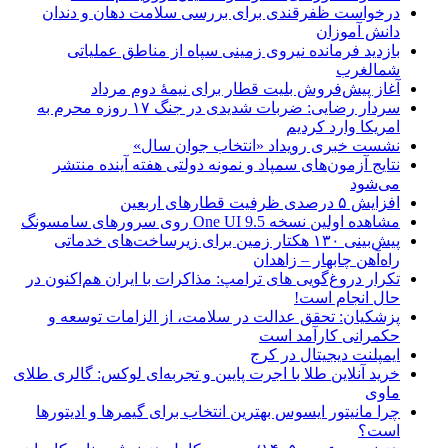
درخواست ظفرقندی برای بررسی سلامت دهان و دندان
دانش آموزان
بازدید فرمانده نیروی زمینی سپاه از مناطق عملیاتی
شمالغرب
آغاز پیش‌فروش بلیت قطار برای نیمۀ دوم مرداد
سردار رضایی: ضربات شدیدی در جنگ ۱۷ روزه محرم به
امریکا وارد کردیم
نشست خبری رویداد «انتخاب جوان سال»
نتایج آزمون‌های سمپاد و نمونه دولتی هفته آینده منتشر
می‌شود
افزایش ۵ درصدی ظرفیت قطارهای اربعین
مشاهده اولین نسخه One UI 9.5 روی سرورهای سامسونگ
پیش‌بینی ۱۳۰ هکتار زمین برای زیرساخت‌های خدماتی
راه‌آهن چابهار – زاهدان
تکرار دروغ‌گویی های ترامپ: مذاکرات با ایران هم‌اکنون در
حال انجام است!
پزشکیان: تحقق عدالت در سلامت، از الزامات توسعه و
حکمرانی کارآمد است
ایمپلنت دیجیتال در کرج
خرید آنلاین طلا با اجرت پایین و تجربه‌ای لوکس: گالری طلای
ماوی
چرا مانیتور ایسوس بهترین انتخاب برای گیمرها و ادیتورها
است؟