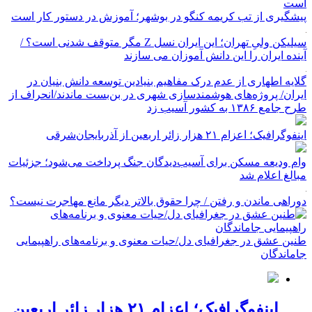
پیشگیری از تب کریمه کنگو در بوشهر؛ آموزش در دستور کار است
سیلیکن ولیِ تهران؛ این ایران نسل Z مگر متوقف شدنی است؟ /
آینده ایران را این دانش آموزان می سازند
گلایه اطهاری از عدم درک مفاهیم بنیادین توسعه دانش بنیان در
ایران/ پروژه‌های هوشمندسازی شهری در بن‌بست ماندند/انحراف از
طرح جامع ۱۳۸۶ به کشور آسیب زد
اینفوگرافیک؛ اعزام ۲۱ هزار زائر اربعین از آذربایجان‌شرقی
وام ودیعه مسکن برای آسیب‌دیدگان جنگ پرداخت می‌شود؛ جزئیات
مبالغ اعلام شد
دوراهی ماندن و رفتن / چرا حقوق بالاتر دیگر مانع مهاجرت نیست؟
طنین عشق در جغرافیای دل/حیات معنوی و برنامه‌های راهپیمایی
جاماندگان
اینفوگرافیک؛ اعزام ۲۱ هزار زائر اربعین