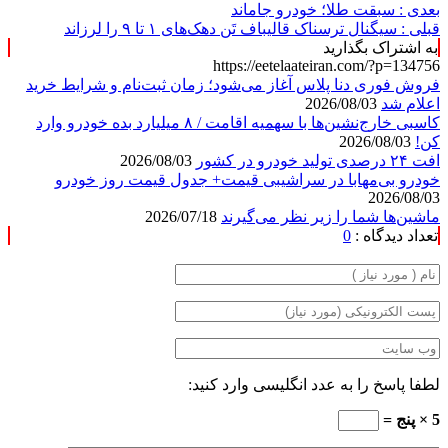
بعدی :
سبقت طلا؛ خودرو جاماند
قبلی :
سیگنال ترسناک قالیباف تَن دهک‌های ۱ تا ۹ را لرزاند
به اشتراک بگذارید
https://eetelaateiran.com/?p=134756
فروش فوری دنا پلاس آغاز می‌شود؛ زمان ثبت‌نام و شرایط خرید
اعلام شد
2026/08/03
کاسبی خارج‌نشین‌ها با سهمیه اقامت / ۸ میلیارد بده خودرو وارد
کن!
2026/08/03
افت ۲۴ درصدی تولید خودرو در کشور
2026/08/03
خودرو بی‌مهابا در سراشیبی قیمت+ جدول قیمت روز خودرو
2026/08/03
ماشین‌ها شما را زیر نظر می‌گیرند
2026/07/18
تعداد دیدگاه :
0
لطفا پاسخ را به عدد انگلیسی وارد کنید:
5 × پنج =