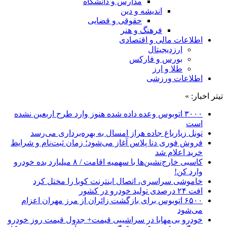
مدارس و دانشگاه
اندیشه و دین
حقوقی و قضایی
فرهنگ و هنر
اطلاعات مالی و اقتصادی
ارزدیجیتال
بورس و فارکس
طلا و ارز
اطلاعات ورزشی
تیتر اخبار: »
۳۰۰۰ اتوبوس وعده داده شده هنوز وارد طرح اربعین نشده
است
تونل زیارباغ جاده هراز امسال به بهره‌برداری می‌رسد
فروش فوری دنا پلاس آغاز می‌شود؛ زمان ثبت‌نام و شرایط
خرید اعلام شد
کاسبی خارج‌نشین‌ها با سهمیه اقامت / ۸ میلیارد بده خودرو
وارد کن!
خاموشی سراسری، اتصال اینترنت کوبا را مختل کرد
افت ۲۴ درصدی تولید خودرو در کشور
۶۵۰۰ اتوبوس برای بازگشت زائران از مرز مهران اعزام
می‌شود
خودرو بی‌مهابا در سراشیبی قیمت+ جدول قیمت روز خودرو