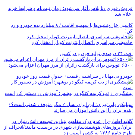
فروش فوری دنا پلاس آغاز می‌شود؛ زمان ثبت‌نام و شرایط خرید
اعلام شد
کاسبی خارج‌نشین‌ها با سهمیه اقامت / ۸ میلیارد بده خودرو وارد
کن!
خاموشی سراسری، اتصال اینترنت کوبا را مختل کرد
افت ۲۴ درصدی تولید خودرو در کشور
۶۵۰۰ اتوبوس برای بازگشت زائران از مرز مهران اعزام می‌شود
خودرو بی‌مهابا در سراشیبی قیمت+ جدول قیمت روز خودرو
پیشگیری از تب کریمه کنگو در بوشهر؛ آموزش در دستور کار است
سیلیکن ولیِ تهران؛ این ایران نسل Z مگر متوقف شدنی است؟ /
آینده ایران را این دانش آموزان می سازند
گلایه اطهاری از عدم درک مفاهیم بنیادین توسعه دانش بنیان در
ایران/ پروژه‌های هوشمندسازی شهری در بن‌بست ماندند/انحراف از
طرح جامع ۱۳۸۶ به کشور آسیب زد