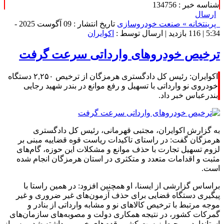
شناسه خبر : 134756
ارسال
پرینت
خانه »
صنعت خودروسازی
تاریخ انتشار : 09 آگوست 2025 -
5:34 |
116 بازدید
| ارسال توسط :
اکوایران
ترخیص خودروهای وارداتی سرعت گرفت
اکوایران: رئیس کل دادگستری هرمزگان از ترخیص ۲,۲۵۰ دستگاه
خودروی نو وارداتی با تسهیل و رفع موانع در بندر شهید رجایی
بندرعباس خبر داد.
به گزارش اکوایران، مجتبی قهرمانی، رئیس کل دادگستری
هرمزگان گفت: در راستای تاکیدات ریاست قوه قضاییه مبنی بر
لزوم تسهیل تجارت با حذف موانع و مشکلات این حوزه، گام‌های
مثبت و اقدامات متعدد و متکثری در استان هرمزگان انجام شده
است.
براساس گزارشی از ایسنا، او همچنین افزود: در همین راستا با
پیگیری دستگاه قضایی برای حذف آزمون‌های غیر ضروری و غیر
موجه مرتبط با ترخیص کالاهای نو و مشابه وارداتی از بنادر و
گمرکات کشور، در نتیجه همکاری دولت و مصوبه‌های سازمان‌های
استاندارد و محیط زیست کشور قدم‌های خوبی برداشته شد و پس از