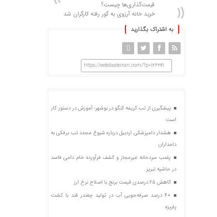
قیمت‌گذاری‌ها چیست؟
خرید خانه آرزوی به گور رفته کارگران شد
به اشتراک بگذارید
https://eetelaateiran.com/?p=126241
پیشگیری از تب کریمه کنگو در بوشهر؛ آموزش در دستور کار
است
هشدار دامپزشکی اردبیل درباره شیوع مجدد تب برفکی به
دامداران
پلمب سردخانه غیرمجاز و کشف فرآورده خام دامی فاسد
در حاشیه تبریز
کاهش ۲۵ درصدی قیمت برنج با اصلاح نرخ ارز
۴۰ درصد صرفه‌جویی آب در تولید چغندر قند با کشت
پاییزه