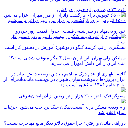
افت ۲۴ درصدی تولید خودرو در کشور
۶۵۰۰ اتوبوس برای بازگشت زائران از مرز مهران اعزام می‌شود
خودرو بی‌مهابا در سراشیبی قیمت+ جدول قیمت روز خودرو
پیشگیری از تب کریمه کنگو در بوشهر؛ آموزش در دستور کار است
سیلیکن ولیِ تهران؛ این ایران نسل Z مگر متوقف شدنی است؟ /
آینده ایران را این دانش آموزان می سازند
گلایه اطهاری از عدم درک مفاهیم بنیادین توسعه دانش بنیان در
ایران/ پروژه‌های هوشمندسازی شهری در بن‌بست ماندند/انحراف از
طرح جامع ۱۳۸۶ به کشور آسیب زد
اینفوگرافیک؛ اعزام ۲۱ هزار زائر اربعین از آذربایجان‌شرقی
وام ودیعه مسکن برای آسیب‌دیدگان جنگ پرداخت می‌شود؛ جزئیات
مبالغ اعلام شد
دوراهی ماندن و رفتن / چرا حقوق بالاتر دیگر مانع مهاجرت نیست؟