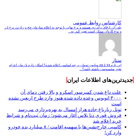
کارشناس روابط عمومی
بله، این ارقام برآوردی هستند و نرخ نهایی با توجه به اعلام سازمان حج و زیارت، نرخ ارز
و نوع کاروان ممکن است تغییر کند. به...
ستار
این بازه ۷۸ تا ۸۵ میلیون تومان بر چه اساسی اعلام شده؟ امکان داره تا زمان اعزام
تغییر محسوسی داشته باشه؟...
جدیدترین‌های اطلاعات ایران
علت داغ شدن کمپرسور اسکرو و بالا رفتن دمای آن
۳۰۰۰ اتوبوس وعده داده شده هنوز وارد طرح اربعین نشده
است
تونل زیارباغ جاده هراز امسال به بهره‌برداری می‌رسد
فروش فوری دنا پلاس آغاز می‌شود؛ زمان ثبت‌نام و شرایط
خرید اعلام شد
کاسبی خارج‌نشین‌ها با سهمیه اقامت / ۸ میلیارد بده خودرو
وارد کن!