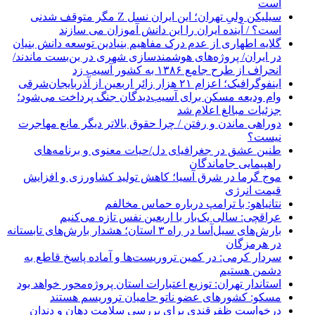
است
سیلیکن ولیِ تهران؛ این ایران نسل Z مگر متوقف شدنی
است؟ / آینده ایران را این دانش آموزان می سازند
گلایه اطهاری از عدم درک مفاهیم بنیادین توسعه دانش بنیان
در ایران/ پروژه‌های هوشمندسازی شهری در بن‌بست ماندند/
انحراف از طرح جامع ۱۳۸۶ به کشور آسیب زد
اینفوگرافیک؛ اعزام ۲۱ هزار زائر اربعین از آذربایجان‌شرقی
وام ودیعه مسکن برای آسیب‌دیدگان جنگ پرداخت می‌شود؛
جزئیات مبالغ اعلام شد
دوراهی ماندن و رفتن / چرا حقوق بالاتر دیگر مانع مهاجرت
نیست؟
طنین عشق در جغرافیای دل/حیات معنوی و برنامه‌های
راهپیمایی جاماندگان
موج گرما در شرق آسیا؛ کاهش تولید کشاورزی و افزایش
قیمت انرژی
نتانیاهو: با ترامپ درباره حماس مخالفم
عراقچی: سالی یک‌بار با اربعین نفس تازه می‌کنیم
بارش‌های سیل‌آسا در راه ۳ استان؛ هشدار بارش‌های تابستانه
در هرمزگان
سردار کرمی: در کمین تروریست‌ها و آماده پاسخ قاطع به
دشمن هستیم
استاندار تهران: توزیع اعتبارات استان پروژه‌محور خواهد بود
مسکو: کشورهای عضو ناتو حامیان تروریسم هستند
درخواست ظفرقندی برای بررسی سلامت دهان و دندان