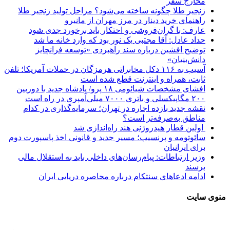
مخارج سفر
زنجیر طلا چگونه ساخته می‌شود؟ مراحل تولید زنجیر طلا
راهنمای خرید دینار در مرز مهران از مانیرو
عارف: با گران‌فروشی و احتکار باید برخورد جدی شود
حداد عادل: آقا مجتبی یک نور بود که وارد خانه ما شد
توضیح افشین درباره سند راهبردی «توسعه فرانچایز
دانش‌بنیان»
آسیب به ۱۱۶ دکل مخابراتی هرمزگان در حملات آمریکا؛ تلفن
ثابت، همراه و اینترنت ‌قطع شده است
افشای مشخصات شیائومی ۱۸ پرو/ پادشاه جدید با دوربین
۲۰۰ مگاپیکسلی و باتری ۷۰۰۰ میلی‌آمپری در راه است
نقشه جدید بازده اجاره در تهران؛ سرمایه‌گذاری در کدام
مناطق به‌صرفه‌تر است؟
اولین قطار هیدروژنی هند راه‌اندازی شد
سائوتومه و پرنسیپ؛ مسیر جدید و قانونی اخذ پاسپورت دوم
برای ایرانیان
وزیر ارتباطات: پیام‌رسان‌های داخلی باید به استقلال مالی
برسند
ادامه ادعاهای سنتکام درباره محاصره دریایی ایران
منوی سایت