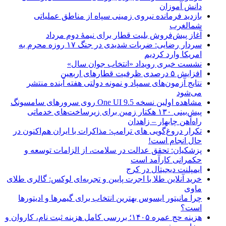
دانش آموزان
بازدید فرمانده نیروی زمینی سپاه از مناطق عملیاتی
شمالغرب
آغاز پیش‌فروش بلیت قطار برای نیمۀ دوم مرداد
سردار رضایی: ضربات شدیدی در جنگ ۱۷ روزه محرم به
امریکا وارد کردیم
نشست خبری رویداد «انتخاب جوان سال»
افزایش ۵ درصدی ظرفیت قطارهای اربعین
نتایج آزمون‌های سمپاد و نمونه دولتی هفته آینده منتشر
می‌شود
مشاهده اولین نسخه One UI 9.5 روی سرورهای سامسونگ
پیش‌بینی ۱۳۰ هکتار زمین برای زیرساخت‌های خدماتی
راه‌آهن چابهار – زاهدان
تکرار دروغ‌گویی های ترامپ: مذاکرات با ایران هم‌اکنون در
حال انجام است!
پزشکیان: تحقق عدالت در سلامت، از الزامات توسعه و
حکمرانی کارآمد است
ایمپلنت دیجیتال در کرج
خرید آنلاین طلا با اجرت پایین و تجربه‌ای لوکس: گالری طلای
ماوی
چرا مانیتور ایسوس بهترین انتخاب برای گیمرها و ادیتورها
است؟
هزینه حج عمره ۱۴۰۵؛ بررسی کامل هزینه ثبت نام، کاروان و