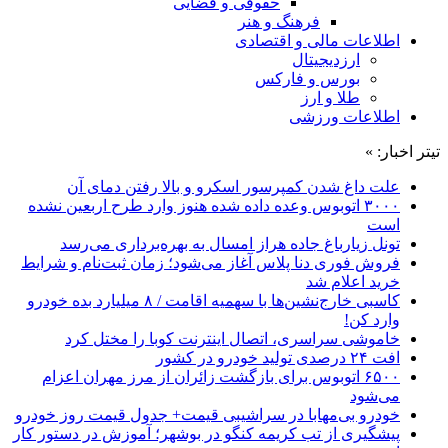
حقوقی و قضایی
فرهنگ و هنر
اطلاعات مالی و اقتصادی
ارزدیجیتال
بورس و فارکس
طلا و ارز
اطلاعات ورزشی
تیتر اخبار: »
علت داغ شدن کمپرسور اسکرو و بالا رفتن دمای آن
۳۰۰۰ اتوبوس وعده داده شده هنوز وارد طرح اربعین نشده
است
تونل زیارباغ جاده هراز امسال به بهره‌برداری می‌رسد
فروش فوری دنا پلاس آغاز می‌شود؛ زمان ثبت‌نام و شرایط
خرید اعلام شد
کاسبی خارج‌نشین‌ها با سهمیه اقامت / ۸ میلیارد بده خودرو
وارد کن!
خاموشی سراسری، اتصال اینترنت کوبا را مختل کرد
افت ۲۴ درصدی تولید خودرو در کشور
۶۵۰۰ اتوبوس برای بازگشت زائران از مرز مهران اعزام
می‌شود
خودرو بی‌مهابا در سراشیبی قیمت+ جدول قیمت روز خودرو
پیشگیری از تب کریمه کنگو در بوشهر؛ آموزش در دستور کار