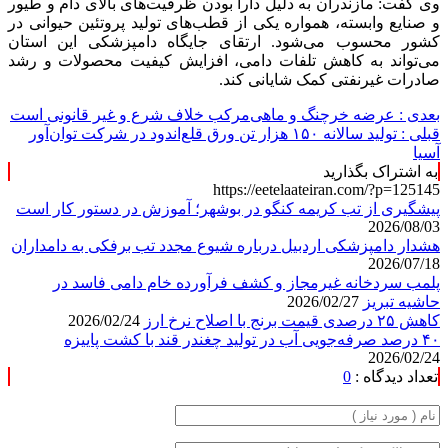
وی گفت: مازندران به دلیل دارا بودن ظرفیت‌های بالای دام و طیور
و صنایع وابسته، همواره یکی از قطب‌های تولید پروتئین حیوانی در
کشور محسوب می‌شود. ارتقای جایگاه دامپزشکی این استان
می‌تواند به کاهش تلفات دامی، افزایش کیفیت محصولات و رشد
صادرات غیرنفتی کمک شایانی کند.
بعدی :
عرضه خرچنگ و ماهی‌مرکب خلاف شرع و غیر قانونی است
قبلی :
تولید سالانه ۱۵۰ هزار تن ورق قلع‌اندود در شرکت توان‌آور
آسیا
به اشتراک بگذارید
https://eetelaateiran.com/?p=125145
پیشگیری از تب کریمه کنگو در بوشهر؛ آموزش در دستور کار است
2026/08/03
هشدار دامپزشکی اردبیل درباره شیوع مجدد تب برفکی به دامداران
2026/07/18
پلمب سردخانه غیرمجاز و کشف فرآورده خام دامی فاسد در
حاشیه تبریز
2026/02/27
کاهش ۲۵ درصدی قیمت برنج با اصلاح نرخ ارز
2026/02/24
۴۰ درصد صرفه‌جویی آب در تولید چغندر قند با کشت پاییزه
2026/02/24
تعداد دیدگاه :
0