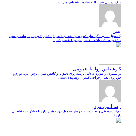
خنک بررسی شود. البته سلامت قطعاتی مثل ت...
امین
یک سؤال دارم؛ اگر دمای کمپرسور فقط در فصل تابستان بالا برود و در ماه‌های سرد
مشکلی نداشته باشد، احتمال خرابی قطعه بیشتر...
کارشناس روابط عمومی
در بسیاری از موارد به دلیل برنامه‌ریزی دقیق‌تر و کاهش میزان برش، درد، تورم و
خونریزی بعد از جراحی کمتر از روش‌های سنتی ا...
رضا امین فرد
ایمپلنت دیجیتال واقعاً نسبت به روش معمول درد کمتری داره یا بیشتر جنبه تبلیغاتی
داره؟...