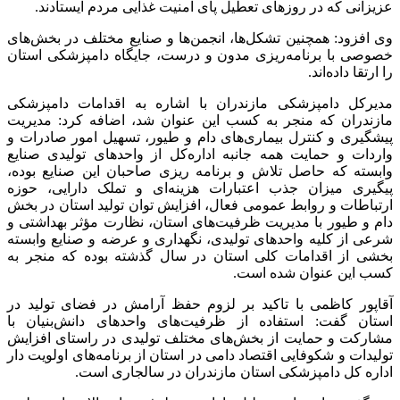
عزیزانی که در روزهای تعطیل پای امنیت غذایی مردم ایستادند.
وی افزود: همچنین تشکل‌ها، انجمن‌ها و صنایع مختلف در بخش‌های
خصوصی با برنامه‌ریزی مدون و درست، جایگاه دامپزشکی استان
را ارتقا داده‌اند.
مدیرکل دامپزشکی مازندران با اشاره به اقدامات دامپزشکی
مازندران که منجر به کسب این عنوان شد، اضافه کرد: مدیریت
پیشگیری و کنترل بیماری‌های دام و طیور، تسهیل امور صادرات و
واردات و حمایت همه جانبه اداره‌کل از واحدهای تولیدی صنایع
وابسته که حاصل تلاش و برنامه
ریزی
صاحبان این صنایع بوده،
پیگیری میزان جذب اعتبارات هزینه‌ای و تملک دارایی، حوزه
ارتباطات و روابط عمومی فعال، افزایش توان تولید استان در بخش
دام و طیور با مدیریت ظرفیت‌های استان، نظارت مؤثر بهداشتی و
شرعی از کلیه واحدهای تولیدی، نگهداری و عرضه و صنایع وابسته
بخشی از اقدامات کلی استان در سال گذشته بوده که منجر به
کسب این عنوان شده است.
آقاپور کاظمی با تاکید بر لزوم حفظ آرامش در فضای تولید در
استان گفت: استفاده از ظرفیت‌های واحدهای دانش‌بنیان با
مشارکت و حمایت از بخش‌های مختلف تولیدی در راستای افزایش
تولیدات و شکوفایی اقتصاد دامی در استان از برنامه‌های اولویت دار
اداره کل دامپزشکی استان مازندران در
سالجاری
است.