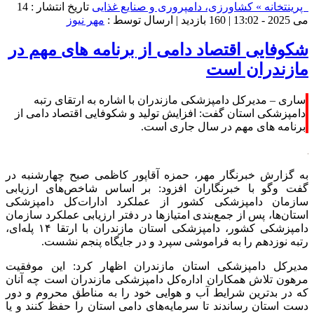
پرینت
خانه »
کشاورزی، دامپروری و صنایع غذایی
تاریخ انتشار : 14
می 2025 - 13:02 |
160 بازدید
| ارسال توسط :
مهر نیوز
شکوفایی اقتصاد دامی از برنامه های مهم در
مازندران است
ساری – مدیرکل دامپزشکی مازندران با اشاره به ارتقای رتبه
دامپزشکی استان گفت: افزایش تولید و شکوفایی اقتصاد دامی از
برنامه های مهم در سال جاری است.
به گزارش خبرنگار مهر، حمزه آقاپور کاظمی صبح چهارشنبه در
گفت
وگو
با خبرنگاران افزود: بر اساس شاخص‌های ارزیابی
سازمان دامپزشکی کشور از عملکرد ادارات‌کل دامپزشکی
استان‌ها، پس از جمع‌بندی امتیازها در دفتر ارزیابی عملکرد سازمان
دامپزشکی کشور، دامپزشکی استان مازندران با ارتقا ۱۴ پله‌ای،
رتبه نوزدهم را به فراموشی سپرد و در جایگاه پنجم نشست.
مدیرکل دامپزشکی استان مازندران اظهار کرد: این موفقیت
مرهون تلاش همکاران اداره‌کل دامپزشکی مازندران است چه آنان
که در بدترین شرایط آب و هوایی خود را به مناطق محروم و دور
دست استان رساندند تا سرمایه‌های دامی استان را حفظ کنند و یا