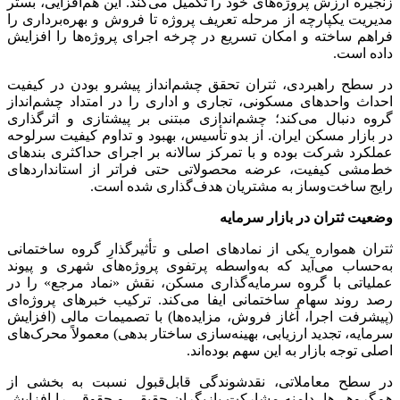
زنجیره ارزش پروژه‌های خود را تکمیل می‌کند. این هم‌افزایی، بستر
مدیریت یکپارچه از مرحله تعریف پروژه تا فروش و بهره‌برداری را
فراهم ساخته و امکان تسریع در چرخه اجرای پروژه‌ها را افزایش
داده است.
در سطح راهبردی، ثتران تحقق چشم‌انداز پیشرو بودن در کیفیت
احداث واحد‌های مسکونی، تجاری و اداری را در امتداد چشم‌انداز
گروه دنبال می‌کند؛ چشم‌اندازی مبتنی بر پیشتازی و اثرگذاری
در بازار مسکن ایران. از بدو تأسیس، بهبود و تداوم کیفیت سرلوحه
عملکرد شرکت بوده و با تمرکز سالانه بر اجرای حداکثری بند‌های
خط‌مشی کیفیت، عرضه محصولاتی حتی فراتر از استاندارد‌های
رایج ساخت‌وساز به مشتریان هدف‌گذاری شده است.
وضعیت ثتران در بازار سرمایه
ثتران همواره یکی از نماد‌های اصلی و تأثیرگذارِ گروه ساختمانی
به‌حساب می‌آید که به‌واسطه پرتفوی پروژه‌های شهری و پیوند
عملیاتی با گروه سرمایه‌گذاری مسکن، نقش «نماد مرجع» را در
رصد روند سهام ساختمانی ایفا می‌کند. ترکیب خبر‌های پروژه‌ای
(پیشرفت اجرا، آغاز فروش، مزایده‌ها) با تصمیمات مالی (افزایش
سرمایه، تجدید ارزیابی، بهینه‌سازی ساختار بدهی) معمولاً محرک‌های
اصلی توجه بازار به این سهم بوده‌اند.
در سطح معاملاتی، نقدشوندگی قابل‌قبول نسبت به بخشی از
هم‌گروهی‌ها، دامنه مشارکت بازیگران حقیقی و حقوقی را افزایش