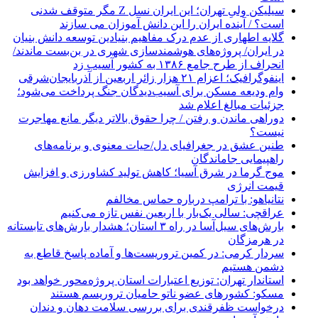
سیلیکن ولیِ تهران؛ این ایران نسل Z مگر متوقف شدنی
است؟ / آینده ایران را این دانش آموزان می سازند
گلایه اطهاری از عدم درک مفاهیم بنیادین توسعه دانش بنیان
در ایران/ پروژه‌های هوشمندسازی شهری در بن‌بست ماندند/
انحراف از طرح جامع ۱۳۸۶ به کشور آسیب زد
اینفوگرافیک؛ اعزام ۲۱ هزار زائر اربعین از آذربایجان‌شرقی
وام ودیعه مسکن برای آسیب‌دیدگان جنگ پرداخت می‌شود؛
جزئیات مبالغ اعلام شد
دوراهی ماندن و رفتن / چرا حقوق بالاتر دیگر مانع مهاجرت
نیست؟
طنین عشق در جغرافیای دل/حیات معنوی و برنامه‌های
راهپیمایی جاماندگان
موج گرما در شرق آسیا؛ کاهش تولید کشاورزی و افزایش
قیمت انرژی
نتانیاهو: با ترامپ درباره حماس مخالفم
عراقچی: سالی یک‌بار با اربعین نفس تازه می‌کنیم
بارش‌های سیل‌آسا در راه ۳ استان؛ هشدار بارش‌های تابستانه
در هرمزگان
سردار کرمی: در کمین تروریست‌ها و آماده پاسخ قاطع به
دشمن هستیم
استاندار تهران: توزیع اعتبارات استان پروژه‌محور خواهد بود
مسکو: کشورهای عضو ناتو حامیان تروریسم هستند
درخواست ظفرقندی برای بررسی سلامت دهان و دندان