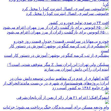
کن!
خاموشی سراسری، اتصال اینترنت کوبا را مختل کرد
افت ۲۴ درصدی تولید خودرو در کشور
۶۵۰۰ اتوبوس برای بازگشت زائران از مرز مهران اعزام می‌شود
خودرو بی‌مهابا در سراشیبی قیمت+ جدول قیمت روز خودرو
پیشگیری از تب کریمه کنگو در بوشهر؛ آموزش در دستور کار است
سیلیکن ولیِ تهران؛ این ایران نسل Z مگر متوقف شدنی است؟ /
آینده ایران را این دانش آموزان می سازند
گلایه اطهاری از عدم درک مفاهیم بنیادین توسعه دانش بنیان در
ایران/ پروژه‌های هوشمندسازی شهری در بن‌بست ماندند/انحراف از
طرح جامع ۱۳۸۶ به کشور آسیب زد
اینفوگرافیک؛ اعزام ۲۱ هزار زائر اربعین از آذربایجان‌شرقی
وام ودیعه مسکن برای آسیب‌دیدگان جنگ پرداخت می‌شود؛ جزئیات