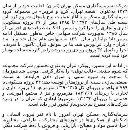
شرکت سرمایه‌گذاری مسکن تهران (ثتران) فعالیت خود را از سال
۱۳۷۳ به‌عنوان «شعبه تهران، کرج و قزوین» در مجموعه گروه
سرمایه‌گذاری مسکن و با آغاز عملیات برج پامچال شروع کرد. این
شعبه طی سال‌های ۱۳۷۳ تا ۱۳۸۵ بیش از ۲۷ پروژه مسکونی،
اداری و تجاری را اجرا کرد و سپس با اتکا به ظرفیت‌های اجرایی، از
سال ۱۳۸۵ به‌صورت شرکت سهامی خاص به‌طور مستقل ادامه
مسیر داد؛ نهایتاً در سال ۱۳۹۰ به سهامی عام تبدیل شد و با نماد
«ثتران» وارد فرابورس شد. بنا بر سوابق، ثتران تاکنون با تعریف،
اجرا و تکمیل ۳۶ پروژه روندی رو به رشد را در کارنامه ساخت‌وساز
خود ثبت کرده است.
در ادامه این مسیر، رویکرد ثتران به‌عنوان نخستین شرکت مجموعه
که شیوه صنعتی «قالب تونلی» را به‌کار گرفت، موجب شد هم‌زمان
با ساخت به شیوه سنتی و سوق دادن فرآیند‌ها به سمت
صنعتی‌سازی، سبدی از پروژه‌ها را توسعه دهد: ۴۴ پروژه مسکونی با
۸٬۷۹۹ واحد و زیربنای کل ۱٬۳۹۰٬۳۱۵ مترمربع، ۱۱ پروژه اداری و
تجاری با زیربنای ۱۸۳٬۷۶۹ مترمربع و نیز ۸ مجتمع آموزشی و
خدماتی با زیربنای ۱۲٬۱۳۳ مترمربع؛ ابعادی که ثتران را در زمره
شرکت‌های مطرح ساخت‌وساز کشور قرار داده است.
سرمایه‌گذاری مسکن تهران امروز با ۸۹ نفر نیروی انسانی و
شبکه‌ای از همکاری‌ها در حوزه‌های مشارکت، طراحی، مشاوره،
اجرا، تأمین مواد و مصالح، بازاریابی و فروش با ده‌ها شرکت دیگر،