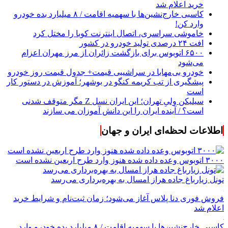
خرید اعلام شد
کاسبی خارج‌نشین‌ها با سهمیه اقامت / ۸ میلیارد بده خودرو
وارد کن!
خاموشی سراسری، اتصال اینترنت کوبا را مختل کرد
افت ۲۴ درصدی تولید خودرو در کشور
۶۵۰۰ اتوبوس برای بازگشت زائران از مرز مهران اعزام
می‌شود
خودرو بی‌مهابا در سراشیبی قیمت+ جدول قیمت روز خودرو
پیشگیری از تب کریمه کنگو در بوشهر؛ آموزش در دستور کار
است
سیلیکن ولیِ تهران؛ این ایران نسل Z مگر متوقف شدنی
است؟ / آینده ایران را این دانش آموزان می سازند
اطلاعات لحظه‌ای ایران و جهان
۳۰۰۰ اتوبوس وعده داده شده هنوز وارد طرح اربعین نشده است
تونل زیارباغ جاده هراز امسال به بهره‌برداری می‌رسد
فروش فوری دنا پلاس آغاز می‌شود؛ زمان ثبت‌نام و شرایط خرید
اعلام شد
کاسبی خارج‌نشین‌ها با سهمیه اقامت / ۸ میلیارد بده خودرو وارد