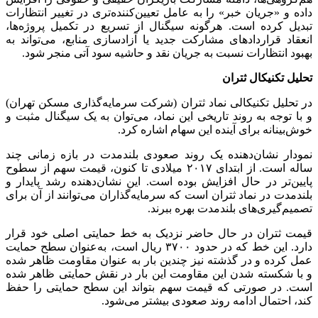
داده و «جریان خبر» را به عامل تعیین‌کننده‌تری در تغییر انتظارات
تبدیل کرده است. هرگونه سیگنال از تسریع در تکمیل پروژه‌ها،
انعقاد قرارداد‌های مشارکت جدید یا آزادسازی منابع، می‌تواند به
بهبود انتظارات نسبت به جریان نقد و حاشیه سود آتی منجر شود.
تحلیل تکنیکال ثتران
در تحلیل تکنیکالی نماد ثتران (شرکت سرمایه‌گذاری مسکن تهران)
و با توجه به روند تاریخی این نماد، می‌توان به یک سیگنال مثبت و
خوش‌بینانه برای آینده این سهام اشاره کرد.
نمودار نشان‌دهنده یک روند صعودی بلندمدت در بازه زمانی چند
ساله است. از ابتدای ۲۰۱۷ میلادی تا کنون، قیمت سهم از سطوح
پایین‌تر در حال افزایش بوده است. این نشان‌دهنده رشد پایدار و
بلندمدت در نماد ثتران است که سرمایه‌گذاران می‌توانند از آن برای
تصمیم‌گیری‌های بلندمدت بهره ببرند.
قیمت ثتران در حال حاضر نزدیک به خط حمایتی اصلی خود قرار
دارد. این خط که در حدود ۳۷۰۰ ریال است، به‌عنوان سطح حمایت
عمل کرده و در گذشته نیز چندین بار به عنوان مقاومت ظاهر شده
و با شکسته شدن این مقاومت این بار در نقش حمایتی ظاهر شده
است. در صورتی که قیمت سهم بتواند این سطح حمایتی را حفظ
کند، احتمال ادامه روند صعودی بیشتر می‌شود.