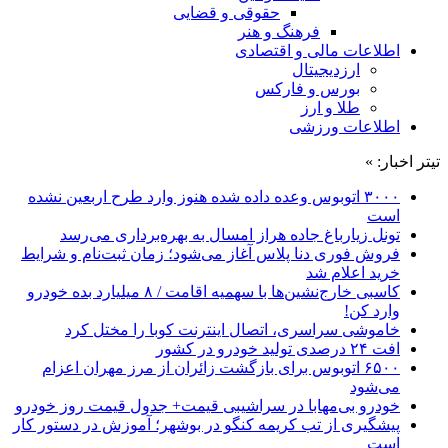
حقوقی و قضایی
فرهنگ و هنر
اطلاعات مالی و اقتصادی
ارزدیجیتال
بورس و فارکس
طلا و ارز
اطلاعات ورزشی
تیتر اخبار: »
۳۰۰۰ اتوبوس وعده داده شده هنوز وارد طرح اربعین نشده
است
تونل زیارباغ جاده هراز امسال به بهره‌برداری می‌رسد
فروش فوری دنا پلاس آغاز می‌شود؛ زمان ثبت‌نام و شرایط
خرید اعلام شد
کاسبی خارج‌نشین‌ها با سهمیه اقامت / ۸ میلیارد بده خودرو
وارد کن!
خاموشی سراسری، اتصال اینترنت کوبا را مختل کرد
افت ۲۴ درصدی تولید خودرو در کشور
۶۵۰۰ اتوبوس برای بازگشت زائران از مرز مهران اعزام
می‌شود
خودرو بی‌مهابا در سراشیبی قیمت+ جدول قیمت روز خودرو
پیشگیری از تب کریمه کنگو در بوشهر؛ آموزش در دستور کار
است