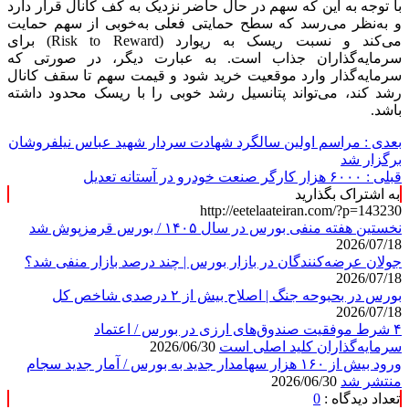
با توجه به این که سهم در حال حاضر نزدیک به کف کانال قرار دارد
و به‌نظر می‌رسد که سطح حمایتی فعلی به‌خوبی از سهم حمایت
می‌کند و نسبت ریسک به ریوارد (Risk to Reward) برای
سرمایه‌گذاران جذاب است. به عبارت دیگر، در صورتی که
سرمایه‌گذار وارد موقعیت خرید شود و قیمت سهم تا سقف کانال
رشد کند، می‌تواند پتانسیل رشد خوبی را با ریسک محدود داشته
باشد.
بعدی :
مراسم اولین سالگرد شهادت سردار شهید عباس نیلفروشان
برگزار شد
قبلی :
۶۰۰۰ هزار کارگر صنعت خودرو در آستانه تعدیل
به اشتراک بگذارید
http://eetelaateiran.com/?p=143230
نخستین هفته منفی بورس در سال ۱۴۰۵ / بورس قرمزپوش شد
2026/07/18
جولان عرضه‌کنندگان در بازار بورس | چند درصد بازار منفی شد؟
2026/07/18
بورس در بحبوحه جنگ | اصلاح بیش از ۲ درصدی شاخص کل
2026/07/18
۴ شرط موفقیت صندوق‌های ارزی در بورس / اعتماد
سرمایه‌گذاران کلید اصلی است
2026/06/30
ورود بیش از ۱۶۰ هزار سهامدار جدید به بورس / آمار جدید سجام
منتشر شد
2026/06/30
تعداد دیدگاه :
0