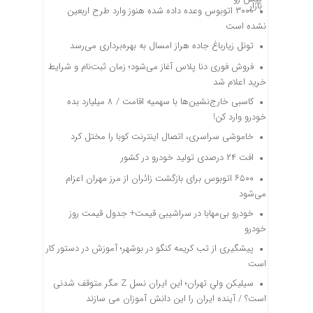
۳۰۰۰ اتوبوس وعده داده شده هنوز وارد طرح اربعین
نشده است
تونل زیارباغ جاده هراز امسال به بهره‌برداری می‌رسد
فروش فوری دنا پلاس آغاز می‌شود؛ زمان ثبت‌نام و شرایط
خرید اعلام شد
کاسبی خارج‌نشین‌ها با سهمیه اقامت / ۸ میلیارد بده
خودرو وارد کن!
خاموشی سراسری، اتصال اینترنت کوبا را مختل کرد
افت ۲۴ درصدی تولید خودرو در کشور
۶۵۰۰ اتوبوس برای بازگشت زائران از مرز مهران اعزام
می‌شود
خودرو بی‌مهابا در سراشیبی قیمت+ جدول قیمت روز
خودرو
پیشگیری از تب کریمه کنگو در بوشهر؛ آموزش در دستور کار
است
سیلیکن ولیِ تهران؛ این ایران نسل Z مگر متوقف شدنی
است؟ / آینده ایران را این دانش آموزان می سازند