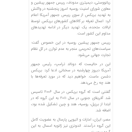
ریانووستی
، دیمیتری
مدودف
، رییس جمهور پیشین و
معاون شورای امنیت روسیه امروز پنجشنبه در واکنش
به تهدید
بریکس
از سوی رییس جمهور آمریکا اعلام
کرد: اعمال تعرفه بر کالاهای کشورهای
بریکس
توسط
ایالات متحده، یک تهدید دیگر در ادامه تهدیدهای
مداوم این کشور است.
رییس جمهور پیشین روسیه در این خصوص گفت:
سیاست‌های تحریمی منجر به عدم توازن در کل نظام
تجارت جهانی می‌شود.
این در حالیست که دونالد ترامپ، رئیس جمهور
آمریکا دیروز چهارشنبه در سخنانی ادعا کرد:
بریکس
دشمن ماست. خواهیم دید که در مورد تعرفه‌ها با
هند چه رخ می‌دهد.
گفتنی است که گروه
بریکس
در سال ۲۰۰۶ تاسیس
شد. آفریقای جنوبی در سال ۲۰۱۱ به این گروه که در
ابتدا از برزیل، روسیه،
هند و
چین تشکیل شده بود،
اضافه شد.
مصر، ایران، امارات و اتیوپی پارسال به عضویت کامل
این
گروه
درآمدند. اندونزی نیز ژانویه امسال به این
گروه پیوست.