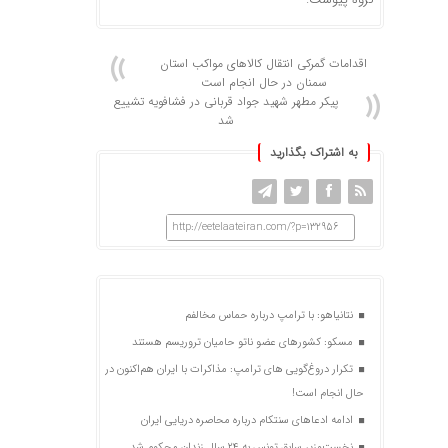
اقدامات گمرکی انتقال کالاهای مواکب استان
سمنان در حال انجام است
پیکر مطهر شهید جواد قربانی در فشافویه تشییع
شد
به اشتراک بگذارید
http://eetelaateiran.com/?p=132956
نتانیاهو: با ترامپ درباره حماس مخالفم
مسکو: کشورهای عضو ناتو حامیان تروریسم هستند
تکرار دروغ‌گویی های ترامپ: مذاکرات با ایران هم‌اکنون در
حال انجام است!
ادامه ادعاهای سنتکام درباره محاصره دریایی ایران
نخست‌وزیر سابق تونس به ۲۴ سال زندان محکوم شد