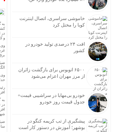
خاموشی سراسری، اتصال اینترنت
به 
کوبا را مختل کرد
در 
و ک
افت ۲۴ درصدی تولید خودرو در
کشور
غرب
برق
ضیا
الگو
۶۵۰۰ اتوبوس برای بازگشت زائران
از مرز مهران اعزام می‌شود
حداقل دما به 
رئی
افزا
خودرو بی‌مهابا در سراشیبی قیمت+
جدول قیمت روز خودرو
در 
افز
شهر
پیشگیری از تب کریمه کنگو در
ضیا
ساع
بوشهر؛ آموزش در دستور کار است