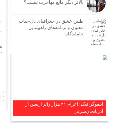
بالاتر دیگر مانع مهاجرت نیست؟
طنین عشق در جغرافیای دل/حیات
معنوی و برنامه‌های راهپیمایی
جاماندگان
لط
5 × پنج =
د
پ
پ
اینفوگرافیک؛ اعزام ۲۱ هزار زائر اربعین از
آذربایجان‌شرقی