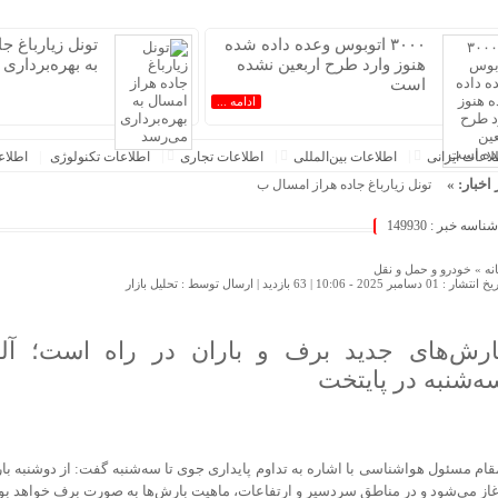
۳۰۰۰ اتوبوس وعده داده شده
تونل زیارباغ ج
هنوز وارد طرح اربعین نشده
به بهره‌برداری
است
ادامه ...
عات‌ ‎ایرانی
اطلاعات بین‌المللی
اطلاعات تجاری
اطلاعات تکنولوژی
اطلا
 اخبار: »
تونل زیارباغ جاده هراز امسال به بهره‌برداری می‌ر
شناسه خبر : 149930
نه »
خودرو و حمل و نقل
 انتشار : 01 دسامبر 2025 - 10:06 |
63 بازدید
| ارسال توسط :
تحلیل بازار
ارش‌های جدید برف و باران در راه است؛ آلو
ه‌شنبه در پایتخت
قام مسئول هواشناسی با اشاره به تداوم پایداری جوی تا سه‌شنبه گفت: از دوشنبه با
غاز می‌شود و در مناطق سردسیر و ارتفاعات، ماهیت بارش‌ها به صورت برف خواهد بود