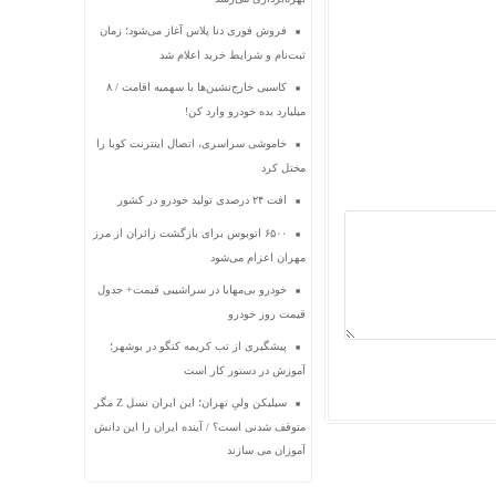
فروش فوری دنا پلاس آغاز می‌شود؛ زمان
ثبت‌نام و شرایط خرید اعلام شد
کاسبی خارج‌نشین‌ها با سهمیه اقامت / ۸
میلیارد بده خودرو وارد کن!
خاموشی سراسری، اتصال اینترنت کوبا را
مختل کرد
افت ۲۴ درصدی تولید خودرو در کشور
۶۵۰۰ اتوبوس برای بازگشت زائران از مرز
مهران اعزام می‌شود
خودرو بی‌مهابا در سراشیبی قیمت+ جدول
قیمت روز خودرو
پیشگیری از تب کریمه کنگو در بوشهر؛
آموزش در دستور کار است
سیلیکن ولیِ تهران؛ این ایران نسل Z مگر
متوقف شدنی است؟ / آینده ایران را این دانش
آموزان می سازند