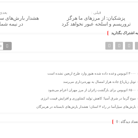
قبلی :
بعدی 
پزشکیان: از مرزهای ما هرگز
هشدار بارش‌های سن
تروریسم و اسلحه عبور نخواهد کرد
در نیمه شم
به اشتراک بگذارید
30
۳۰۰۰ اتوبوس وعده داده شده هنوز وارد طرح اربعین نشده است
تونل زیارباغ جاده هراز امسال به بهره‌برداری می‌رسد
۶۵۰۰ اتوبوس برای بازگشت زائران از مرز مهران اعزام می‌شود
موج گرما در شرق آسیا؛ کاهش تولید کشاورزی و افزایش قیمت انرژی
بارش‌های سیل‌آسا در راه ۳ استان؛ هشدار بارش‌های تابستانه در هرمزگان
تعداد دیدگاه :
0