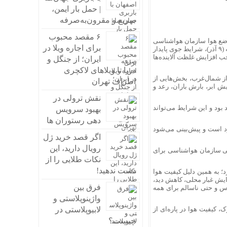
| حمل بار ایمن،
سریع و مقرون‌به‌صرفه
۶ مقصد محبوب
وضع هوا سازمان هواشناسی
برای اجاره ویلا در
کشور در گفتگو با خبرنگار مهر با اشاره به آخرین وضعیت جوی کشور گفت: تا روز یکشنبه (۹ آذر)، شرایط جوی پایدار
 افزایش غلظت آلاینده‌ها
ایران؛ از جنگل و
دریا تا ویلاهای لاکچری
ر مناطقی از شمال‌غرب، بخش‌هایی از
اطراف تهران
ش ابر، بارش باران، رعد و
نقش ترولی در
بود و این شرایط می‌تواند
بهبود سرویس
دهی رستوران ها
ن امروز (شنبه، ۸ آذر) صاف و غبارآلود است و پیش‌بینی می‌شود
اگر قصد خرید ژل
رویال دارید، این
جی سازمان هواشناسی برای
نکات طلایی را از
دست ندهید!
آلاینده‌ها تا پایان صبح سه‌شنبه (۱۱ آذر) ادامه دارد؛ به همین دلیل کیفیت هوا
زایش غبار محلی، کاهش دید،
فرق بین
س و حتی ناسالم برای همه
واژینوپلاستی و
، کیفیت هوا در پاره‌ای از
لابیوپلاستی در
چیست؟