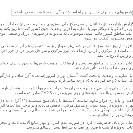
گزارش بازار، صادق ضیائیان، رئیس مرکز ملی پیش‌بینی و مدیریت بحران مخاطرات 
اغلب مناطق کشور حاکم است؛ موضوعی که می‌تواند در شهرهای بزرگ و صنعتی موجب
اهش محسوس کیفیت هوا شود.
وی افزود: از روز دوشنبه (۱۰ آذر) در شمال‌غرب و از روز سه‌شنبه یازدهم آذر د
، دامنه‌های مرکزی زاگرس، ارتفاعات البرز مرکزی و سواحل غربی دریای خزر افزای
 و وزش باد رخ می‌دهد.
ئیان تأکید کرد: در مناطق سردسیر و ارتفاعات، ماهیت بارش‌ها به صورت برف خواهد 
ی جوی منطقه را تحت‌تأثیر قرار دهد.
وی با اشاره به وضعیت پایتخت گفت: آسمان تهرا
۵ و حداکثر دما به ۱۵ درجه سانتی‌گراد برسد.
س مرکز ملی پیش‌بینی و مدیریت بحران مخاطرات وضع هوا ادامه داد: هشدار نارن
یش محسوس غلظت آلاینده‌های جوی به‌ویژه ذرات PM2.5 صادر شده است.
به گفته او، پایداری هوا و تداوم انباشت 
تهران، به‌ویژه در نیمه جنوبی و مناطق مرکزی، کاهش می‌یابد و در برخی ساعت‌ها اف
ایش شاخص آلودگی و قرار گرفتن کیفیت هوا در شرایط ناسالم برای گروه‌های حسا
وندان دور از انتظار نیست.
ئیان در پایان خاطرنشان کرد: در صورت عدم کنترل و مهار منابع آلاینده ثابت و متحرک
ات، به‌ویژه از شب تا صبح روز بعد، به شرایط بسیار ناسالم می‌رسد.