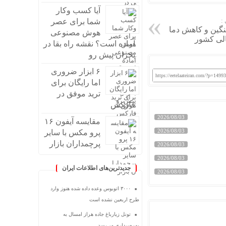
آیا کسب وکار
:
شما برای عصر
گین و کاهش دما
هوش مصنوعی
الی کشور
آماده است؟ نقشه راه بقا در
بحران پیش رو
۶ ابزار ضروری
https://eetelaateiran.com/?p=1499
اما رایگان برای
ترید موفق در
فارکس
2026/08/03
مقایسه آیفون ۱۶
2026/08/03
پرو مکس با سایر
پرچمداران بازار
2026/08/03
2026/08/03
جدیدترین‌های اطلاعات ایران
2026/08/03
۳۰۰۰ اتوبوس وعده داده شده هنوز وارد
طرح اربعین نشده است
تونل زیارباغ جاده هراز امسال به
بهره‌برداری می‌رسد