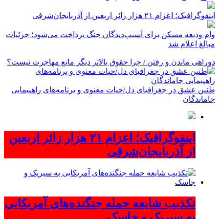
اینفوگرافیک؛ اعزام ۲۱ هزار زائر اربعین از آذربایجان‌شرقی
وام ودیعه مسکن برای آسیب‌دیدگان جنگ پرداخت می‌شود؛ جزئیات
مبالغ اعلام شد
دوراهی ماندن و رفتن / چرا حقوق بالاتر دیگر مانع مهاجرت نیست؟
طنین عشق در جغرافیای دل/حیات معنوی و برنامه‌های راهپیمایی
جاماندگان
اینفوگرافیک؛ اعزام ۲۱ هزار زائر اربعین
از آذربایجان‌شرقی
تکذیب شایعه حمله جنگنده‌های آمریکایی
به سیریک و جاسک