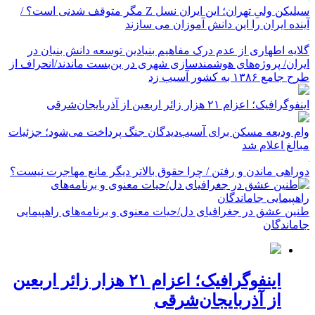
سیلیکن ولیِ تهران؛ این ایران نسل Z مگر متوقف شدنی است؟ /
آینده ایران را این دانش آموزان می سازند
گلایه اطهاری از عدم درک مفاهیم بنیادین توسعه دانش بنیان در
ایران/ پروژه‌های هوشمندسازی شهری در بن‌بست ماندند/انحراف از
طرح جامع ۱۳۸۶ به کشور آسیب زد
اینفوگرافیک؛ اعزام ۲۱ هزار زائر اربعین از آذربایجان‌شرقی
وام ودیعه مسکن برای آسیب‌دیدگان جنگ پرداخت می‌شود؛ جزئیات
مبالغ اعلام شد
دوراهی ماندن و رفتن / چرا حقوق بالاتر دیگر مانع مهاجرت نیست؟
طنین عشق در جغرافیای دل/حیات معنوی و برنامه‌های راهپیمایی
جاماندگان
اینفوگرافیک؛ اعزام ۲۱ هزار زائر اربعین
از آذربایجان‌شرقی