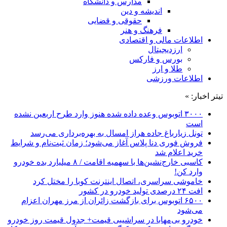
مدارس و دانشگاه
اندیشه و دین
حقوقی و قضایی
فرهنگ و هنر
اطلاعات مالی و اقتصادی
ارزدیجیتال
بورس و فارکس
طلا و ارز
اطلاعات ورزشی
تیتر اخبار: »
۳۰۰۰ اتوبوس وعده داده شده هنوز وارد طرح اربعین نشده
است
تونل زیارباغ جاده هراز امسال به بهره‌برداری می‌رسد
فروش فوری دنا پلاس آغاز می‌شود؛ زمان ثبت‌نام و شرایط
خرید اعلام شد
کاسبی خارج‌نشین‌ها با سهمیه اقامت / ۸ میلیارد بده خودرو
وارد کن!
خاموشی سراسری، اتصال اینترنت کوبا را مختل کرد
افت ۲۴ درصدی تولید خودرو در کشور
۶۵۰۰ اتوبوس برای بازگشت زائران از مرز مهران اعزام
می‌شود
خودرو بی‌مهابا در سراشیبی قیمت+ جدول قیمت روز خودرو