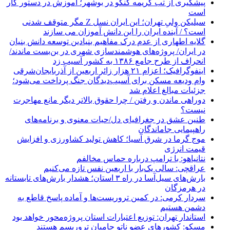
پیشگیری از تب کریمه کنگو در بوشهر؛ آموزش در دستور کار
است
سیلیکن ولیِ تهران؛ این ایران نسل Z مگر متوقف شدنی
است؟ / آینده ایران را این دانش آموزان می سازند
گلایه اطهاری از عدم درک مفاهیم بنیادین توسعه دانش بنیان
در ایران/ پروژه‌های هوشمندسازی شهری در بن‌بست ماندند/
انحراف از طرح جامع ۱۳۸۶ به کشور آسیب زد
اینفوگرافیک؛ اعزام ۲۱ هزار زائر اربعین از آذربایجان‌شرقی
وام ودیعه مسکن برای آسیب‌دیدگان جنگ پرداخت می‌شود؛
جزئیات مبالغ اعلام شد
دوراهی ماندن و رفتن / چرا حقوق بالاتر دیگر مانع مهاجرت
نیست؟
طنین عشق در جغرافیای دل/حیات معنوی و برنامه‌های
راهپیمایی جاماندگان
موج گرما در شرق آسیا؛ کاهش تولید کشاورزی و افزایش
قیمت انرژی
نتانیاهو: با ترامپ درباره حماس مخالفم
عراقچی: سالی یک‌بار با اربعین نفس تازه می‌کنیم
بارش‌های سیل‌آسا در راه ۳ استان؛ هشدار بارش‌های تابستانه
در هرمزگان
سردار کرمی: در کمین تروریست‌ها و آماده پاسخ قاطع به
دشمن هستیم
استاندار تهران: توزیع اعتبارات استان پروژه‌محور خواهد بود
مسکو: کشورهای عضو ناتو حامیان تروریسم هستند