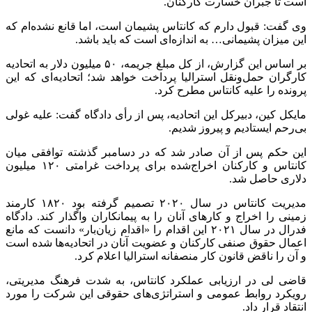
است تا جبران خسارت کارکنان.
وی گفت: قبول دارم که کانتاس پشیمان است، اما قانع نشده‌ام که
این میزان پشیمانی… به اندازه‌ای است که باید باشد.
بر اساس این گزارش، از کل مبلغ جریمه، ۵۰ میلیون دلار به اتحادیه
کارگران حمل‌ونقل استرالیا پرداخت خواهد شد؛ اتحادیه‌ای که این
پرونده را علیه کانتاس مطرح کرد.
مایکل کین، دبیرکل این اتحادیه، پس از رأی دادگاه گفت: علیه غولی
بی‌رحم ایستادیم و پیروز شدیم.
این حکم پس از آن صادر شد که در دسامبر گذشته توافقی میان
کانتاس و کارکنان اخراج‌شده برای پرداخت غرامتی ۱۲۰ میلیون
دلاری حاصل شد.
مدیریت کانتاس در سال ۲۰۲۰ تصمیم گرفته بود ۱۸۲۰ کارمند
زمینی را اخراج و کارهای آنان را به پیمانکاران واگذار کند. دادگاه
فدرال در سال ۲۰۲۱ این اقدام را «اقدام زیان‌بار» دانست که مانع
اعمال حقوق صنفی کارکنان و عضویت آنان در اتحادیه‌ها شده است
و آن را ناقض قانون کار منصفانه استرالیا اعلام کرد.
قاضی لی در ارزیابی عملکرد کانتاس، به شدت فرهنگ مدیریتی،
رویکرد روابط عمومی و استراتژی‌های حقوقی این شرکت را مورد
انتقاد قرار داد.