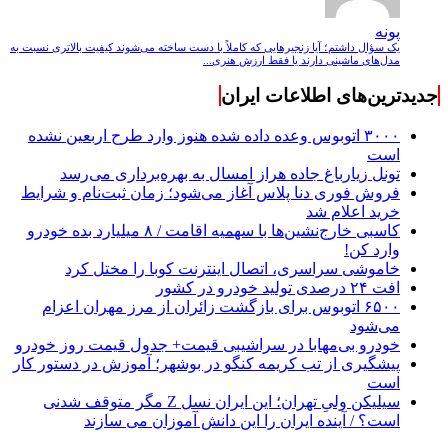
پونه
یک سؤال داشتم؛ آیا زنجیرهایی که کاملاً با دست ساخته می‌شوند کیفیت بالاتری نسبت به
مدل‌های ماشینی دارند یا فقط ارزش هنری...
جدیدترین‌های اطلاعات ایران
۳۰۰۰ اتوبوس وعده داده شده هنوز وارد طرح اربعین نشده
است
تونل زیارباغ جاده هراز امسال به بهره‌برداری می‌رسد
فروش فوری دنا پلاس آغاز می‌شود؛ زمان ثبت‌نام و شرایط
خرید اعلام شد
کاسبی خارج‌نشین‌ها با سهمیه اقامت / ۸ میلیارد بده خودرو
وارد کن!
خاموشی سراسری، اتصال اینترنت کوبا را مختل کرد
افت ۲۴ درصدی تولید خودرو در کشور
۶۵۰۰ اتوبوس برای بازگشت زائران از مرز مهران اعزام
می‌شود
خودرو بی‌مهابا در سراشیبی قیمت+ جدول قیمت روز خودرو
پیشگیری از تب کریمه کنگو در بوشهر؛ آموزش در دستور کار
است
سیلیکن ولیِ تهران؛ این ایران نسل Z مگر متوقف شدنی
است؟ / آینده ایران را این دانش آموزان می سازند