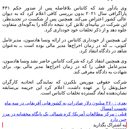
وی یادآور شد که کانتاس بلافاصله پس از صدور حکم ۴۳۱
پاراگرافی سال ۲۰۲۱ بدون بررسی کافی اعلام کرد که به دیوان
عالی کشور اعتراض می‌کند. همچنین پس از شکست در تجدیدنظر،
این شرکت در بیانیه‌ای تلاش کرد نتیجه دادگاه را به‌گونه‌ای متفاوت
جلوه دهد و از ذکر تخلفات خود خودداری کرد.
لی همچنین از خودداری کانتاس در ارائه ونسا هادسون، مدیرعامل
کنونی، ــ که در زمان اخراج‌ها مدیر مالی بوده است ــ به‌عنوان
شاهد در دادگاه انتقاد کرد.
وی همچنین انتقاد کرد که شرکت کانتاس حاضر نشد ونسا هادسون،
مدیرعامل فعلی را که در زمان اخراج‌ها مدیر مالی بود، برای
شهادت به دادگاه معرفی کند.
شرکت حقوقی موریس بلکبرن که نمایندگی اتحادیه کارگران
حمل‌ونقل را بر عهده داشت، اعلام کرد این جریمه بی‌سابقه
نشان‌دهنده ابعاد گسترده تخلفات کانتاس است.
بعدی :
۲۶۰ میلیون دلار صادرات به کشورهایی آفریقایی در سه ماه
نخست امسال
قبلی :
مرکز مطالعات آمریکا: کره شمالی یک پایگاه مخفیانه در مرز
چین دارد
به اشتراک بگذارید