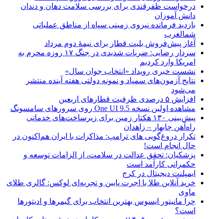
درخواست ظفرقندی برای بررسی سلامت دهان و دندان
دانش آموزان
بازدید فرمانده نیروی زمینی سپاه از مناطق عملیاتی
شمالغرب
آغاز پیش‌فروش بلیت قطار برای نیمۀ دوم مرداد
سردار رضایی: ضربات شدیدی در جنگ ۱۷ روزه محرم به
امریکا وارد کردیم
نشست خبری رویداد «انتخاب جوان سال»
نتایج آزمون‌های سمپاد و نمونه دولتی هفته آینده منتشر
می‌شود
افزایش ۵ درصدی ظرفیت قطارهای اربعین
مشاهده اولین نسخه One UI 9.5 روی سرورهای سامسونگ
پیش‌بینی ۱۳۰ هکتار زمین برای زیرساخت‌های خدماتی
راه‌آهن چابهار – زاهدان
تکرار دروغ‌گویی های ترامپ: مذاکرات با ایران هم‌اکنون در
حال انجام است!
پزشکیان: تحقق عدالت در سلامت، از الزامات توسعه و
حکمرانی کارآمد است
ایمپلنت دیجیتال در کرج
خرید آنلاین طلا با اجرت پایین و تجربه‌ای لوکس: گالری طلای
ماوی
چرا مانیتور ایسوس بهترین انتخاب برای گیمرها و ادیتورها
است؟