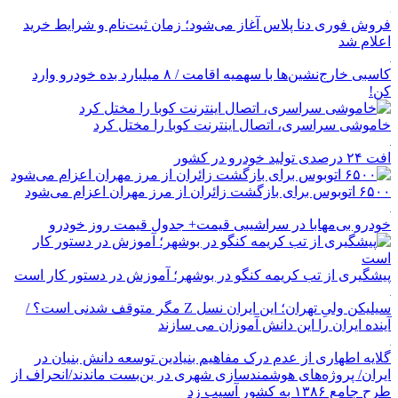
فروش فوری دنا پلاس آغاز می‌شود؛ زمان ثبت‌نام و شرایط خرید
اعلام شد
کاسبی خارج‌نشین‌ها با سهمیه اقامت / ۸ میلیارد بده خودرو وارد
کن!
خاموشی سراسری، اتصال اینترنت کوبا را مختل کرد
افت ۲۴ درصدی تولید خودرو در کشور
۶۵۰۰ اتوبوس برای بازگشت زائران از مرز مهران اعزام می‌شود
خودرو بی‌مهابا در سراشیبی قیمت+ جدول قیمت روز خودرو
پیشگیری از تب کریمه کنگو در بوشهر؛ آموزش در دستور کار است
سیلیکن ولیِ تهران؛ این ایران نسل Z مگر متوقف شدنی است؟ /
آینده ایران را این دانش آموزان می سازند
گلایه اطهاری از عدم درک مفاهیم بنیادین توسعه دانش بنیان در
ایران/ پروژه‌های هوشمندسازی شهری در بن‌بست ماندند/انحراف از
طرح جامع ۱۳۸۶ به کشور آسیب زد