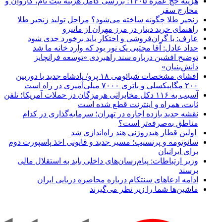
هزینه حج عمره ۱۴۰۵؛ بررسی کامل هزینه ثبت نام، کاروان و
مخارج سفر
زنجیر طلا چگونه ساخته می‌شود؟ مراحل تولید زنجیر طلا
راهنمای خرید دینار در مرز مهران از مانیرو
عارف: با گران‌فروشی و احتکار باید برخورد جدی شود
حداد عادل: آقا مجتبی یک نور بود که وارد خانه ما شد
توضیح افشین درباره سند راهبردی «توسعه فرانچایز
دانش‌بنیان»
افشای مشخصات شیائومی ۱۸ پرو/ پادشاه جدید با دوربین
۲۰۰ مگاپیکسلی و باتری ۷۰۰۰ میلی‌آمپری در راه است
آسیب به ۱۱۶ دکل مخابراتی هرمزگان در حملات آمریکا؛ تلفن
ثابت، همراه و اینترنت ‌قطع شده است
نقشه جدید بازده اجاره در تهران؛ سرمایه‌گذاری در کدام
مناطق به‌صرفه‌تر است؟
اولین قطار هیدروژنی هند راه‌اندازی شد
سائوتومه و پرنسیپ؛ مسیر جدید و قانونی اخذ پاسپورت دوم
برای ایرانیان
وزیر ارتباطات: پیام‌رسان‌های داخلی باید به استقلال مالی
برسند
ادامه ادعاهای سنتکام درباره محاصره دریایی ایران
ماشین‌ها شما را زیر نظر می‌گیرند