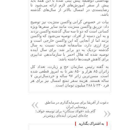
بهداشتی دوطبقه پیش بینی شده با این همه باید
پیش از سفر آموزش‌های لازم ارائه می‌شود تا
رضایتمندی در امسال بالاتر از سال‌های گذشته
باشد.
بیات در خصوص گرانی واکسن مننژیت نیز توضیح
داد: تزریق واکسن مننژیت مانند سایر سفرها ویژه
کسانی است که دو تا سه سال گذشته واکسن نزدند
و به این دسته از افراد، توصیه می‌شود که واکسن
بزنند اما از آنجایی که این واکسن خارجی است و
نرخ ارزی دارد، متأسفانه قیمت نسبت به سال
گذشته نزدیک به دو برابر شد. برای سال آینده
توصیه شده که هلال احمر با سازماندهی تدابیری
برای کاهش قیمت‌ها داشته باشد.
به گفته رئیس سازمان حج و زیارت، تعداد کل
زائران ۸۵ هزار و ۸۵۰ نفر تا به امروز قطعی شده
است. مسن‌ترین زائر ۹۷ ساله و خردسال‌ترین ۷
ساله هستند. هزینه سفر تمتع امسال نیز برای هر
فرد ۲۳۰ تا ۲۸۸ میلیون تومان است.
دعوت از آفریقا برای سرمایه‌گذاری در مناطق
روستایی ایران
گام بلند «فولاد سنگان» برای توسعه خواف؛
جاده‌ای ایمن‌تر، آینده‌ای روشن‌تر
به اشتراک بگذارید