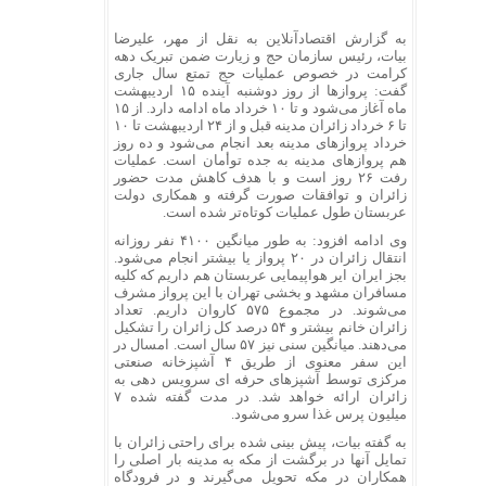
به گزارش اقتصادآنلاین به نقل از مهر، علیرضا
بیات، رئیس سازمان حج و زیارت ضمن تبریک دهه
کرامت در خصوص عملیات حج تمتع سال جاری
گفت: پروازها از روز دوشنبه آینده ۱۵ اردیبهشت
ماه آغاز می‌شود و تا ۱۰ خرداد ماه ادامه دارد. از ۱۵
تا ۶ خرداد زائران مدینه قبل و از ۲۴ اردیبهشت تا ۱۰
خرداد پروازهای مدینه بعد انجام می‌شود و ده روز
هم پروازهای مدینه به جده توأمان است. عملیات
رفت ۲۶ روز است و با هدف کاهش مدت حضور
زائران و توافقات صورت گرفته و همکاری دولت
عربستان طول عملیات کوتاه‌تر شده است.
وی ادامه افزود: به طور میانگین ۴۱۰۰ نفر روزانه
انتقال زائران در ۲۰ پرواز یا بیشتر انجام می‌شود.
بجز ایران ایر هواپیمایی عربستان هم داریم که کلیه
مسافران مشهد و بخشی تهران با این پرواز مشرف
می‌شوند. در مجموع ۵۷۵ کاروان داریم. تعداد
زائران خانم بیشتر و ۵۴ درصد کل زائران را تشکیل
می‌دهند. میانگین سنی نیز ۵۷ سال است. امسال در
این سفر معنوی از طریق ۴ آشپزخانه صنعتی
مرکزی توسط آشپزهای حرفه ای سرویس دهی به
زائران ارائه خواهد شد. در مدت گفته شده ۷
میلیون پرس غذا سرو می‌شود.
به گفته بیات، پیش بینی شده برای راحتی زائران با
تمایل آنها در برگشت از مکه به مدینه بار اصلی را
همکاران در مکه تحویل می‌گیرند و در فرودگاه