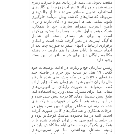
مقصد تحویل می‌دهند. قراردادی هم با شرکت زمزم
بسته شده و هر زائر ۵ لیتر آب زمزم را در گالن‌های
استاندارد تحویل مسافر می‌دهند تا از چالش‌های
مربوطه که سال‌های گذشته پیش می‌آمد جلوگیری
شود. تمامی هتل‌ها اینترنت وای فای دارند و برای
تأمین اینترنت همراه، سازمان حج با همکاری
شرکت همراه اول اینترنت همراه را پیش‌بینی کرده
است و برای هر مسافر بسته ای شامل
۵ گیگ اینترنت در نظر گرفته شده است و امکان
برقراری ارتباط تا انتهای سفر به صورت چت بعد از
اتمام بسته تا پایان سفر را هم دارند. ۶۰ دقیقه
مکالمه رایگان نیز برای هر مسافر در این بسته
وجود دارد.
رئیس سازمان حج و زیارت در ادامه توضیحات خود
گفت: ۱۹ هتل در مدینه دور حرم در فاصله چند
دقیقه‌ای و ۵۷ هتل در مکه پیش بینی شده تا رفاه
حال زائران تأمین شود. هر زمان هم که زایر اراده
کند، می‌تواند به صورت رایگان از اتوبوس‌های
مقابل هتل برای مشرف شدن و زیارت استفاده کند.
طبق پیش بینی‌ها، دمای ۵۲ درجه پیش بینی شده و
در این زمینه هم با یکی از قوی‌ترین شرکت‌های
خدمات رسانی مشاعر برای تأمین سرمایش در
عرفات همکاری و هماهنگی‌های کامل صورت گرفته
است. البته در منا محدوده مناسک کوچک‌تر بوده و
در جلسات آموزشی به زائران گوشزد شده تا با
همکاری یکدیگر درجه سختی ایام منا کاهش یاید. در
زمینه مسائل بهداشتی منا نیز سرویس‌های