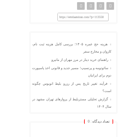
https://eetelaateiran.com/?p=113558
هزینه حج عمره ۱۴۰۵؛ بررسی کامل هزینه ثبت نام،
کاروان و مخارج سفر
راهنمای خرید دینار در مرز مهران از مانیرو
سائوتومه و پرنسیپ؛ مسیر جدید و قانونی اخذ پاسپورت
دوم برای ایرانیان
فرآیند تغییر تاریخ پس از رزرو بلیط اتوبوس چگونه
است؟
گزارش تحلیلی مستربلیط از پروازهای تهران مشهد در
سال ۱۴۰۴
تعداد دیدگاه :
0