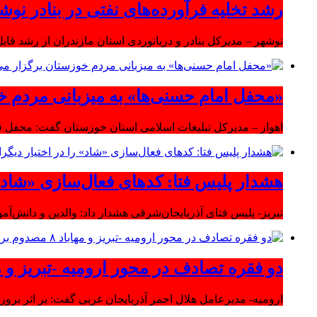
رشد تخلیه فرآورده‌های نفتی در بنادر نوشه
نوشهر – مدیرکل بنادر و دریانوردی استان مازندران از رشد قابل 
«محفل امام حسنی‌ها» به میزبانی مردم خ
اهواز – مدیرکل تبلیغات اسلامی استان خوزستان گفت: محفل قر
هشدار پلیس فتا: کدهای فعال‌سازی «شاد» ر
تبریز- پلیس فتای آذربایجان‌شرقی هشدار داد: والدین و دانش‌آ
دو فقره تصادف در محور ارومیه -تبریز و مهاباد ۸ مصدوم بر
ارومیه- مدیرعامل هلال احمر آذربایجان غربی گفت: بر اثر بروز دو سانحه 