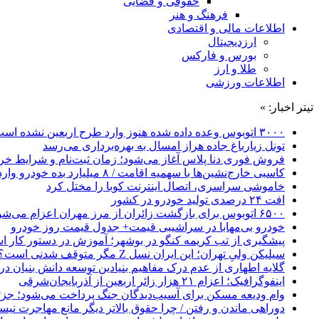
حقوقی و قضایی
فرهنگ و هنر
اطلاعات مالی و اقتصادی
ارزدیجیتال
بورس و فارکس
طلا و ارز
اطلاعات ورزشی
تیتر اخبار: »
۳۰۰۰ اتوبوس وعده داده شده هنوز وارد طرح اربعین نشده است
تونل زیارباغ جاده هراز امسال به بهره‌برداری می‌رسد
فروش فوری دنا پلاس آغاز می‌شود؛ زمان ثبت‌نام و شرایط خری
کاسبی خارج‌نشین‌ها با سهمیه اقامت / ۸ میلیارد بده خودرو وارد کن!
خاموشی سراسری، اتصال اینترنت کوبا را مختل کرد
افت ۲۴ درصدی تولید خودرو در کشور
۶۵۰۰ اتوبوس برای بازگشت زائران از مرز مهران اعزام می‌شود
خودرو بی‌مهابا در سراشیبی قیمت+ جدول قیمت روز خودرو
پیشگیری از تب کریمه کنگو در بوشهر؛ آموزش در دستور کار 
سیلیکن ولیِ تهران؛ این ایران نسل Z مگر متوقف شدنی است؟ / آینده ایران را این دانش آموزان می سازند
گلایه اطهاری از عدم درک مفاهیم بنیادین توسعه دانش بنیان در ایران/ 
اینفوگرافیک؛ اعزام ۲۱ هزار زائر اربعین از آذربایجان‌شرقی
وام ودیعه مسکن برای آسیب‌دیدگان جنگ پرداخت می‌شود؛ جزئی
دوراهی ماندن و رفتن / چرا حقوق بالاتر دیگر مانع مهاجرت نی