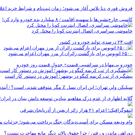
فروش فوری دنا پلاس آغاز می‌شود؛ زمان ثبت‌نام و شرایط خرید اعل
کاسبی خارج‌نشین‌ها با سهمیه اقامت / ۸ میلیارد بده خودرو وارد کن!
خاموشی سراسری، اتصال اینترنت کوبا را مختل کرد
افت ۲۴ درصدی تولید خودرو در کشور
۶۵۰۰ اتوبوس برای بازگشت زائران از مرز مهران اعزام می‌شود
خودرو بی‌مهابا در سراشیبی قیمت+ جدول قیمت روز خودرو
پیشگیری از تب کریمه کنگو در بوشهر؛ آموزش در دستور کار است
سیلیکن ولیِ تهران؛ این ایران نسل Z مگر متوقف شدنی است؟ / آینده ایران را این دانش آموزان می سازند
گلایه اطهاری از عدم درک مفاهیم بنیادین توسعه دانش بنیان در ایران/ پروژه‌
اینفوگرافیک؛ اعزام ۲۱ هزار زائر اربعین از آذربایجان‌شرقی
وام ودیعه مسکن برای آسیب‌دیدگان جنگ پرداخت می‌شود؛ جزئیات مب
دوراهی ماندن و رفتن / چرا حقوق بالاتر دیگر مانع مهاجرت نیست؟