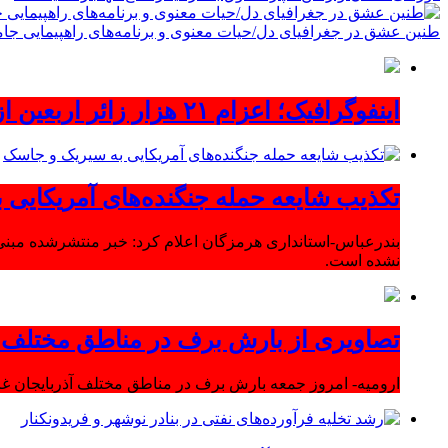
طنین عشق در جغرافیای دل/حیات معنوی و برنامه‌های راهپیمایی جام
اینفوگرافیک؛ اعزام ۲۱ هزار زائر اربعین از آذربایجان‌شرقی
تکذیب شایعه حمله جنگنده‌های آمریکایی
بندرعباس-استانداری هرمزگان اعلام کرد: خبر منتشرشده مبنی
نشده است.
تصاویری از بارش برف در مناطق مختلف آ
ارومیه- امروز جمعه بارش برف در مناطق مختلف آذربایجان 