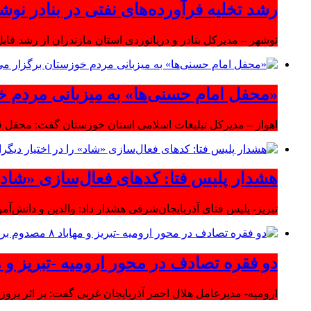
رشد تخلیه فرآورده‌های نفتی در بنادر نوشه
نوشهر – مدیرکل بنادر و دریانوردی استان مازندران از رشد قابل 
«محفل امام حسنی‌ها» به میزبانی مردم خ
اهواز – مدیرکل تبلیغات اسلامی استان خوزستان گفت: محفل قر
هشدار پلیس فتا: کدهای فعال‌سازی «شاد» ر
تبریز- پلیس فتای آذربایجان‌شرقی هشدار داد: والدین و دانش‌آ
دو فقره تصادف در محور ارومیه -تبریز و مهاباد ۸ مصدوم بر
ارومیه- مدیرعامل هلال احمر آذربایجان غربی گفت: بر اثر بروز دو سانحه 