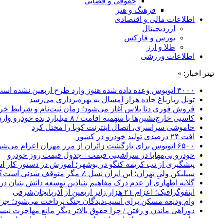
حقوقی و قضایی
فرهنگ و هنر
اطلاعات مالی و اقتصادی
ارزدیجیتال
بورس و فارکس
طلا و ارز
اطلاعات ورزشی
تیتر اخبار: »
۳۰۰۰ اتوبوس وعده داده شده هنوز وارد طرح اربعین نشده است
تونل زیارباغ جاده هراز امسال به بهره‌برداری می‌رسد
فروش فوری دنا پلاس آغاز می‌شود؛ زمان ثبت‌نام و شرایط خری
کاسبی خارج‌نشین‌ها با سهمیه اقامت / ۸ میلیارد بده خودرو وارد کن!
خاموشی سراسری، اتصال اینترنت کوبا را مختل کرد
افت ۲۴ درصدی تولید خودرو در کشور
۶۵۰۰ اتوبوس برای بازگشت زائران از مرز مهران اعزام می‌شود
خودرو بی‌مهابا در سراشیبی قیمت+ جدول قیمت روز خودرو
پیشگیری از تب کریمه کنگو در بوشهر؛ آموزش در دستور کار 
سیلیکن ولیِ تهران؛ این ایران نسل Z مگر متوقف شدنی است؟ / آینده ایران را این دانش آموزان می سازند
گلایه اطهاری از عدم درک مفاهیم بنیادین توسعه دانش بنیان در ایران/ 
اینفوگرافیک؛ اعزام ۲۱ هزار زائر اربعین از آذربایجان‌شرقی
وام ودیعه مسکن برای آسیب‌دیدگان جنگ پرداخت می‌شود؛ جزئی
دوراهی ماندن و رفتن / چرا حقوق بالاتر دیگر مانع مهاجرت نی