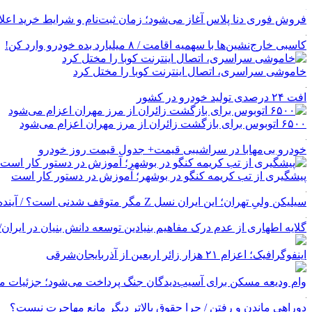
فروش فوری دنا پلاس آغاز می‌شود؛ زمان ثبت‌نام و شرایط خرید اعل
کاسبی خارج‌نشین‌ها با سهمیه اقامت / ۸ میلیارد بده خودرو وارد کن!
خاموشی سراسری، اتصال اینترنت کوبا را مختل کرد
افت ۲۴ درصدی تولید خودرو در کشور
۶۵۰۰ اتوبوس برای بازگشت زائران از مرز مهران اعزام می‌شود
خودرو بی‌مهابا در سراشیبی قیمت+ جدول قیمت روز خودرو
پیشگیری از تب کریمه کنگو در بوشهر؛ آموزش در دستور کار است
سیلیکن ولیِ تهران؛ این ایران نسل Z مگر متوقف شدنی است؟ / آینده ایران را این دانش آموزان می سازند
گلایه اطهاری از عدم درک مفاهیم بنیادین توسعه دانش بنیان در ایران/ پروژه‌
اینفوگرافیک؛ اعزام ۲۱ هزار زائر اربعین از آذربایجان‌شرقی
وام ودیعه مسکن برای آسیب‌دیدگان جنگ پرداخت می‌شود؛ جزئیات مب
دوراهی ماندن و رفتن / چرا حقوق بالاتر دیگر مانع مهاجرت نیست؟