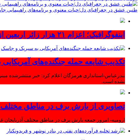
طنین عشق در جغرافیای دل/حیات معنوی و برنامه‌های راهپیمایی جام
اینفوگرافیک؛ اعزام ۲۱ هزار زائر اربعین از آذربایجان‌شرقی
تکذیب شایعه حمله جنگنده‌های آمریکایی
بندرعباس-استانداری هرمزگان اعلام کرد: خبر منتشرشده مبنی
نشده است.
تصاویری از بارش برف در مناطق مختلف آ
ارومیه- امروز جمعه بارش برف در مناطق مختلف آذربایجان 