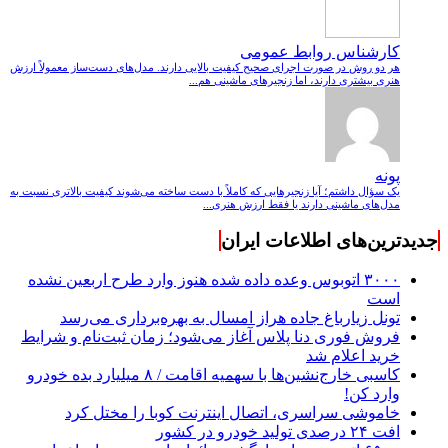
کارشناس روابط عمومی
هر دو روش در صورت اجرای صحیح کیفیت بالایی دارند. مدل‌های دست‌ساز معمولاً ارزش
هنری بیشتری دارند، اما زنجیرهای ماشینی هم...
پونه
یک سؤال داشتم؛ آیا زنجیرهایی که کاملاً با دست ساخته می‌شوند کیفیت بالاتری نسبت به
مدل‌های ماشینی دارند یا فقط ارزش هنری...
جدیدترین‌های اطلاعات ایران
۳۰۰۰ اتوبوس وعده داده شده هنوز وارد طرح اربعین نشده
است
تونل زیارباغ جاده هراز امسال به بهره‌برداری می‌رسد
فروش فوری دنا پلاس آغاز می‌شود؛ زمان ثبت‌نام و شرایط
خرید اعلام شد
کاسبی خارج‌نشین‌ها با سهمیه اقامت / ۸ میلیارد بده خودرو
وارد کن!
خاموشی سراسری، اتصال اینترنت کوبا را مختل کرد
افت ۲۴ درصدی تولید خودرو در کشور