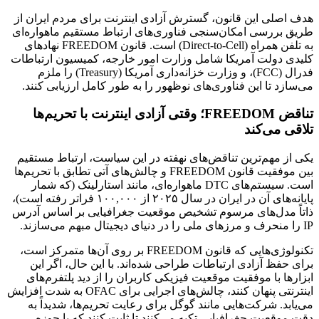
هدف اصلی این قانون، گسترش آزادی اینترنت برای مردم ایران از
طریق بررسی امکان‌سنجی فناوری‌های ارتباط مستقیم ماهواره‌ای
به تلفن همراه (Direct-to-Cell) است. قانون FREEDOM نهادهای
کلیدی دولت آمریکا شامل وزارت امور خارجه، کمیسیون ارتباطات
فدرال (FCC)، و وزارت خزانه‌داری آمریکا (Treasury) را ملزم
می‌سازد تا این فناوری‌های نوظهور را به طور کامل ارزیابی کنند.
تناقض FREEDOM؛ وقتی آزادی اینترنت با تحریم‌ها
تلاقی می‌کند
یکی از مهم‌ترین تناقض‌های نهفته در این سیاست، ارتباط مستقیم
بین موفقیت قانون FREEDOM و چالش‌های آتی تطابق با تحریم‌ها
است. سیستم‌های DTC ماهواره‌ای، مانند استارلینک (که شمار
پایانه‌های آن در ایران در سال ۲۰۲۵ از ۱۰۰,۰۰۰ فراتر رفته است)،
ذاتاً مدل‌های مرسوم تشخیص موقعیت جغرافیایی بر اساس آدرس
IP را منحرف و مرزهای ملی را در دنیای دیجیتال مبهم می‌سازند.
تکنولوژی‌هایی که قانون FREEDOM بر روی آن‌ها متمرکز است،
برای حفظ آزادی ارتباطات طراحی شده‌اند. با این حال، اگر این
ابزارها با موفقیت موقعیت فیزیکی کاربران را از دید پلتفرم‌های
اینترنتی پنهان کنند، چالش‌های اجرایی برای OFAC به شدت افزایش
می‌یابد. شرکت‌هایی مانند گوگل برای رعایت تحریم‌ها، شدیداً به
دقت موقعیت جغرافیایی تکیه می‌کنند تا ثابت کنند که با حوزه