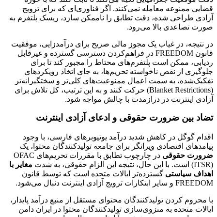
قضایی ممنوعه معامله نمی‌کنند. اگر فناوری‌ای که برای ترویج
آزادی طراحی شده، دقت تطابق را ناممکن سازد، ریسک پلتفرم به
صورت تصاعدی بالا می‌رود.
در نتیجه، در غیاب یک مجوز مالی صریح برای درآمدزایی، موفقیت
قانون FREEDOM در فراهم‌کردن دسترسی گسترده و غیرقابل
ردیابی، ممکن است پلتفرم‌های محتاط را مجبور کند تا برای
جلوگیری از نقض ناخواسته تحریم‌ها، به جای اتخاذ رویکردهای
تفکیک‌شده، به سمت اعمال ممنوعیت‌های کلی‌تر و سختگیرانه‌تر
(Blanket Restrictions) حرکت کنند و به این ترتیب، کل تلاش برای
آزادی اینترنت در درازمدت با چالش مواجه شود.
تضاد بین ضرورت حقوقی و ادعای آزادی اینترنت
اقدام گوگل در کاهش شدید درآمد یوتیوبرهای فارسی، با وجود
پیامدهای اقتصادی ویرانگر برای جامعه تولیدکنندگان محتوا، یک
ضرورت حقوقی
در چارچوب تطابق با مقررات تحریم‌های OFAC
(ITSR) است. با این حال، نتیجه این الزام حقوقی، به شدت
مغایر با
اهداف سیاستی
گسترده‌تر ایالات متحده است که توسط قانون
FREEDOM و سایر ابتکارات ترویج آزادی اینترنت دنبال می‌شود.
با محروم کردن تولیدکنندگان محتوای مستقل از منبع درآمد پایدار،
ایالات متحده به منزوی‌سازی تولیدکنندگان محتوا در ایران دامن