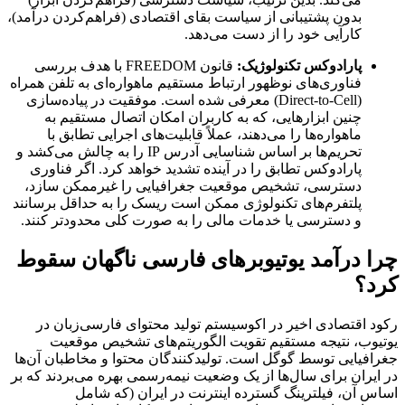
بدون پشتیبانی از سیاست بقای اقتصادی (فراهم‌کردن درآمد)،
کارآیی خود را از دست می‌دهد.
پارادوکس تکنولوژیک:
قانون FREEDOM با هدف بررسی
فناوری‌های نوظهور ارتباط مستقیم ماهواره‌ای به تلفن همراه
(Direct-to-Cell) معرفی شده است. موفقیت در پیاده‌سازی
چنین ابزارهایی، که به کاربران امکان اتصال مستقیم به
ماهواره‌ها را می‌دهند، عملاً قابلیت‌های اجرایی تطابق با
تحریم‌ها بر اساس شناسایی آدرس IP را به چالش می‌کشد و
پارادوکس تطابق را در آینده تشدید خواهد کرد. اگر فناوری
دسترسی، تشخیص موقعیت جغرافیایی را غیرممکن سازد،
پلتفرم‌های تکنولوژی ممکن است ریسک را به حداقل برسانند
و دسترسی یا خدمات مالی را به صورت کلی محدودتر کنند.
چرا درآمد یوتیوبرهای فارسی ناگهان سقوط
کرد؟
رکود اقتصادی اخیر در اکوسیستم تولید محتوای فارسی‌زبان در
یوتیوب، نتیجه مستقیم تقویت الگوریتم‌های تشخیص موقعیت
جغرافیایی توسط گوگل است. تولیدکنندگان محتوا و مخاطبان آن‌ها
در ایران برای سال‌ها از یک وضعیت نیمه‌رسمی بهره می‌بردند که بر
اساس آن، فیلترینگ گسترده اینترنت در ایران (که شامل