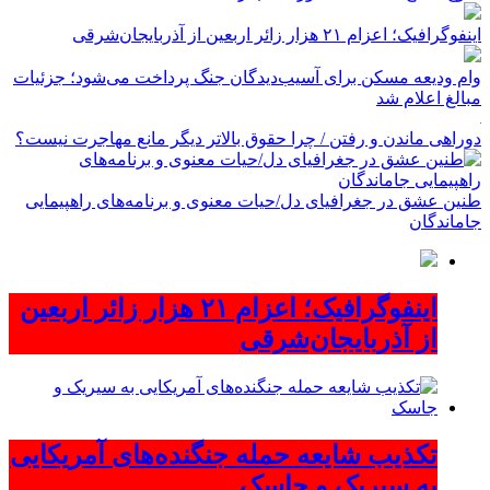
اینفوگرافیک؛ اعزام ۲۱ هزار زائر اربعین از آذربایجان‌شرقی
وام ودیعه مسکن برای آسیب‌دیدگان جنگ پرداخت می‌شود؛ جزئیات
مبالغ اعلام شد
دوراهی ماندن و رفتن / چرا حقوق بالاتر دیگر مانع مهاجرت نیست؟
طنین عشق در جغرافیای دل/حیات معنوی و برنامه‌های راهپیمایی
جاماندگان
اینفوگرافیک؛ اعزام ۲۱ هزار زائر اربعین
از آذربایجان‌شرقی
تکذیب شایعه حمله جنگنده‌های آمریکایی
به سیریک و جاسک