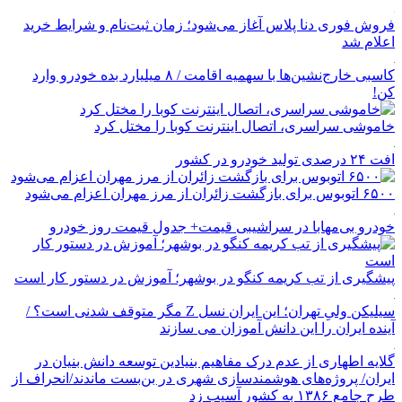
فروش فوری دنا پلاس آغاز می‌شود؛ زمان ثبت‌نام و شرایط خرید
اعلام شد
کاسبی خارج‌نشین‌ها با سهمیه اقامت / ۸ میلیارد بده خودرو وارد
کن!
خاموشی سراسری، اتصال اینترنت کوبا را مختل کرد
افت ۲۴ درصدی تولید خودرو در کشور
۶۵۰۰ اتوبوس برای بازگشت زائران از مرز مهران اعزام می‌شود
خودرو بی‌مهابا در سراشیبی قیمت+ جدول قیمت روز خودرو
پیشگیری از تب کریمه کنگو در بوشهر؛ آموزش در دستور کار است
سیلیکن ولیِ تهران؛ این ایران نسل Z مگر متوقف شدنی است؟ /
آینده ایران را این دانش آموزان می سازند
گلایه اطهاری از عدم درک مفاهیم بنیادین توسعه دانش بنیان در
ایران/ پروژه‌های هوشمندسازی شهری در بن‌بست ماندند/انحراف از
طرح جامع ۱۳۸۶ به کشور آسیب زد