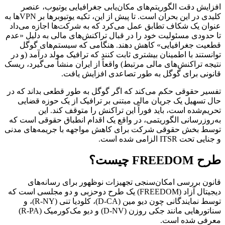
افزایش دقت الگوریتم‌های مکان‌یابی جغرافیایی یوتیوب، عنصر
کلیدی در این بحران است. تا پیش از این، تکیه یوتیوبرها بر VPNها به
عنوان یک شکاف تطابق عمل می‌کرد که به شرکت‌ها اجازه می‌داد
تا حدودی مسئولیت خود را در قبال تراکنش‌های مالی به دلیل «عدم
قطعیت جغرافیایی» کاهش دهند. هنگامی که سیستم‌های گوگل
توانستند با اطمینان بیشتری ثابت کنند که ترافیک مولد درآمد (و در
نتیجه تراکنش‌های مالی مرتبط) واقعاً از ایران منشأ می‌گیرد، ریسک
قانونی برای گوگل به طور تصاعدی افزایش یافت.
تفسیر حقوقی حکم می‌کند که اگر گوگل به طور قطعی بداند که در
حال تسهیل یک جریان مالی مبتنی بر ترافیک از یک حوزه قضایی
تحریم‌شده است، باید فوراً این تراکنش را متوقف کند. این
به‌روزرسانی الگوریتمی، در واقع یک اقدام انطباق حقوقی است که
توسط بخش حقوقی شرکت برای کاهش مواجهه با جریمه‌های مدنی
و جنایی تحت ITSR الزامی شده است.
طرح FREEDOM چیست؟
قانون بررسی امکان‌سنجی تجهیزات نوظهور برای رسانه‌های
دیجیتال آزاد (FREEDOM) یک طرح دوحزبی و دو مجلسی است که
توسط نمایندگانی چون دیو مین (D-CA)، کلودیا تنی (R-NY)، و
سناتورهایی مانند جکی روزن (D-NV) و دیو مک‌کورمیک (R-PA)
معرفی شده است.