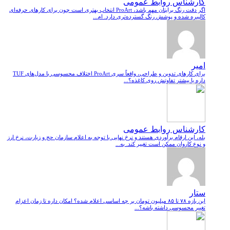
کارشناس روابط عمومی
اگر دقت رنگ برایتان مهم باشد، ProArt انتخاب بهتری است چون برای کارهای حرفه‌ای
کالیبره شده و پوشش رنگ گسترده‌تری دارد. ام...
امیر
برای کارهای تدوین و طراحی، واقعاً سری ProArt اختلاف محسوسی با مدل‌های TUF
داره یا بیشتر تفاوتش روی کاغذه؟...
کارشناس روابط عمومی
بله، این ارقام برآوردی هستند و نرخ نهایی با توجه به اعلام سازمان حج و زیارت، نرخ ارز
و نوع کاروان ممکن است تغییر کند. به...
ستار
این بازه ۷۸ تا ۸۵ میلیون تومان بر چه اساسی اعلام شده؟ امکان داره تا زمان اعزام
تغییر محسوسی داشته باشه؟...