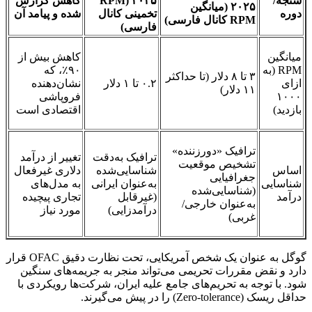
سنجه/
۲۰۲۵ (RPM
کاهش گزارش
۲۰۲۵ (میانگین
دوره
تخمینی کانال
شده و پیامد آن
RPM کانال فارسی)
فارسی)
میانگین
کاهش بیش از
RPM (به
۹۰٪، که
۳ تا ۸ دلار (تا حداکثر
ازای
۰.۲ تا ۱ دلار
نشان‌دهنده
۱۱ دلار)
۱۰۰۰
فروپاشی
بازدید)
اقتصادی است
ترافیک «دورزننده»
ترافیک به‌دقت
تغییر از درآمد
تشخیص موقعیت
اساس
شناسایی‌شده
دلاری غیرفعال
جغرافیایی
شناسایی
به‌عنوان ایرانی
به مدل‌های
(شناسایی‌شده
درآمد
(غیرقابل
تجاری پیچیده
به‌عنوان خارجی/
درآمدزایی)
مورد نیاز
غربی)
گوگل به عنوان یک شخص آمریکایی، تحت نظارت دقیق OFAC قرار
دارد و نقض مقررات تحریمی می‌تواند منجر به جریمه‌های سنگین
شود. با توجه به تحریم‌های جامع علیه ایران، شرکت‌ها رویکردی با
حداقل ریسک (Zero-tolerance) را در پیش می‌گیرند.