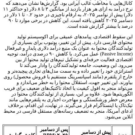
کانال‌هایی با مخاطب غالب ایرانی بود. گزارش‌ها نشان می‌دهند که
نرخ درآمد به ازای هر هزار بازدید از میانگین ۳ تا ۸ دلار (و حداکثر ۱۱
دلار) پیش از نوامبر ۲۰۲۵، به ارقام ناچیزی در حدود ۰.۲ تا ۱ دلار در
دسامبر ۲۰۲۵ کاهش یافته است. این کاهش در برخی موارد تا ۹۰
درصد یا بیشتر گزارش شده است.
این سقوط اقتصادی، پیامدهای عمیقی برای اکوسیستم تولید
محتوای فارسی دارد. پیش از این تغییر، یوتیوب برای بسیاری از
تولیدکنندگان محتوا به عنوان یک منبع درآمد دلاری پایدار و غیرفعال
(Passive Income) عمل می‌کرد. با کاهش ۹۰ درصدی درآمد، توجیه
اقتصادی فعالیت حرفه‌ای و تشکیل تیم‌های تولید محتوا از بین
می‌رود. این وضعیت، جامعه تولیدکنندگان را وادار می‌کند تا
استراتژی خود را تغییر داده و به سمت مدل‌های تجاری پیچیده‌تر و
خارج از پلتفرم (مانند اسپانسرینگ مستقیم یا فروش محصول) روی
بیاورند. این تغییر جهت، استقلال محتوا را به خطر می‌اندازد و
می‌تواند منجر به افول کیفیت یا اتخاذ تاکتیک‌های ضعیف برای فریب
الگوریتم‌ها شود. علاوه بر این، بسیاری از تولیدکنندگان محتوا در
معرض خطر ورشکستگی و مهاجرت اجباری به پلتفرم‌هایی مانند
تیک‌تاک یا اینستاگرام قرار می‌گیرند. در نهایت، این اقدام، برخلاف
ادعای آمریکا، منجر به تضعیف رسانه‌های مستقل فارسی در محیط
آنلاین می‌شود.
پس از دسامبر
پیش از دسامبر