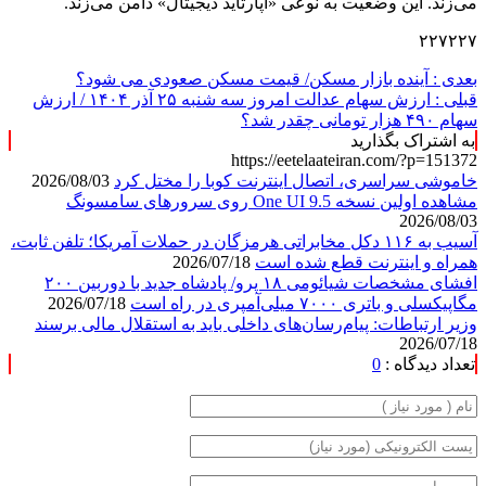
می‌زند. این وضعیت به نوعی «آپارتاید دیجیتال» دامن می‌زند.
۲۲۷۲۲۷
بعدی :
آینده بازار مسکن/ قیمت مسکن صعودی می شود؟
قبلی :
ارزش سهام عدالت امروز سه شنبه ۲۵ آذر ۱۴۰۴ / ارزش
سهام ۴۹۰ هزار تومانی چقدر شد؟
به اشتراک بگذارید
https://eetelaateiran.com/?p=151372
خاموشی سراسری، اتصال اینترنت کوبا را مختل کرد
2026/08/03
مشاهده اولین نسخه One UI 9.5 روی سرورهای سامسونگ
2026/08/03
آسیب به ۱۱۶ دکل مخابراتی هرمزگان در حملات آمریکا؛ تلفن ثابت،
همراه و اینترنت ‌قطع شده است
2026/07/18
افشای مشخصات شیائومی ۱۸ پرو/ پادشاه جدید با دوربین ۲۰۰
مگاپیکسلی و باتری ۷۰۰۰ میلی‌آمپری در راه است
2026/07/18
وزیر ارتباطات: پیام‌رسان‌های داخلی باید به استقلال مالی برسند
2026/07/18
تعداد دیدگاه :
0