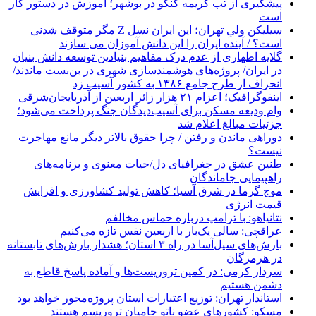
پیشگیری از تب کریمه کنگو در بوشهر؛ آموزش در دستور کار
است
سیلیکن ولیِ تهران؛ این ایران نسل Z مگر متوقف شدنی
است؟ / آینده ایران را این دانش آموزان می سازند
گلایه اطهاری از عدم درک مفاهیم بنیادین توسعه دانش بنیان
در ایران/ پروژه‌های هوشمندسازی شهری در بن‌بست ماندند/
انحراف از طرح جامع ۱۳۸۶ به کشور آسیب زد
اینفوگرافیک؛ اعزام ۲۱ هزار زائر اربعین از آذربایجان‌شرقی
وام ودیعه مسکن برای آسیب‌دیدگان جنگ پرداخت می‌شود؛
جزئیات مبالغ اعلام شد
دوراهی ماندن و رفتن / چرا حقوق بالاتر دیگر مانع مهاجرت
نیست؟
طنین عشق در جغرافیای دل/حیات معنوی و برنامه‌های
راهپیمایی جاماندگان
موج گرما در شرق آسیا؛ کاهش تولید کشاورزی و افزایش
قیمت انرژی
نتانیاهو: با ترامپ درباره حماس مخالفم
عراقچی: سالی یک‌بار با اربعین نفس تازه می‌کنیم
بارش‌های سیل‌آسا در راه ۳ استان؛ هشدار بارش‌های تابستانه
در هرمزگان
سردار کرمی: در کمین تروریست‌ها و آماده پاسخ قاطع به
دشمن هستیم
استاندار تهران: توزیع اعتبارات استان پروژه‌محور خواهد بود
مسکو: کشورهای عضو ناتو حامیان تروریسم هستند