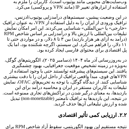
وب‌سایت‌های محبوبی مانند یوتیوب است)، کاربران را ملزم به
استفاده از ابزارهای تغییر IP (مانند VPN و پروکسی) می‌کرد.
در این وضعیت پیشین، سیستم‌های درآمدزایی یوتیوب/ادزنس،
ترافیک ورودی از ایران را به دلیل استفاده از VPN، به عنوان ترافیک
«خارجی» یا «بین‌المللی» شناسایی می‌کردند. این امر امکان نمایش
تبلیغات بین‌المللی با ارزش بالا و درآمدزایی بر اساس شاخص RPM
(درآمد به ازای هر هزار بازدید) بین ۳ تا ۸ دلار، و در مواردی حتی تا
۱۱ دلار، را فراهم می‌کرد. این سیستم، اگرچه شکننده بود، اما یک
پل اقتصادی برای محتوای فارسی ایجاد کرده بود.
در به‌روزرسانی آذر ماه ۱۴۰۴ (دسامبر ۲۰۲۵)، الگوریتم‌های گوگل،
به‌ویژه در زمینه تشخیص موقعیت جغرافیایی، بهبود چشمگیری
یافتند. این سیستم‌های پیشرفته توانستند حتی با وجود استفاده از
VPNهای قوی، مبدأ واقعی ترافیک از داخل ایران را با دقت بیشتری
شناسایی کنند. از دیدگاه گوگل، با توجه به تحریم‌های OFAC، نمایش
تبلیغات به کاربران مستقر در ایران و محاسبه درآمد برای این
بازدیدها، به معنای درگیر شدن در تراکنش‌های تجاری ممنوعه است.
در نتیجه، این بازدیدها به ترافیک نامعتبر (non-monetizable) تبدیل
شده و ارزش تبلیغاتی آن‌ها حذف گردید.
۲.۲. ارزیابی کمی تأثیر اقتصادی
نتیجه مستقیم این بهبود الگوریتمی، سقوط آزاد شاخص RPM برای