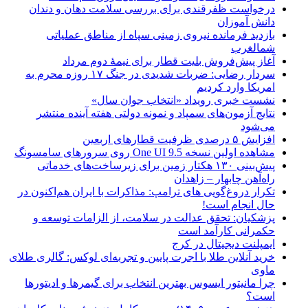
درخواست ظفرقندی برای بررسی سلامت دهان و دندان
دانش آموزان
بازدید فرمانده نیروی زمینی سپاه از مناطق عملیاتی
شمالغرب
آغاز پیش‌فروش بلیت قطار برای نیمۀ دوم مرداد
سردار رضایی: ضربات شدیدی در جنگ ۱۷ روزه محرم به
امریکا وارد کردیم
نشست خبری رویداد «انتخاب جوان سال»
نتایج آزمون‌های سمپاد و نمونه دولتی هفته آینده منتشر
می‌شود
افزایش ۵ درصدی ظرفیت قطارهای اربعین
مشاهده اولین نسخه One UI 9.5 روی سرورهای سامسونگ
پیش‌بینی ۱۳۰ هکتار زمین برای زیرساخت‌های خدماتی
راه‌آهن چابهار – زاهدان
تکرار دروغ‌گویی های ترامپ: مذاکرات با ایران هم‌اکنون در
حال انجام است!
پزشکیان: تحقق عدالت در سلامت، از الزامات توسعه و
حکمرانی کارآمد است
ایمپلنت دیجیتال در کرج
خرید آنلاین طلا با اجرت پایین و تجربه‌ای لوکس: گالری طلای
ماوی
چرا مانیتور ایسوس بهترین انتخاب برای گیمرها و ادیتورها
است؟