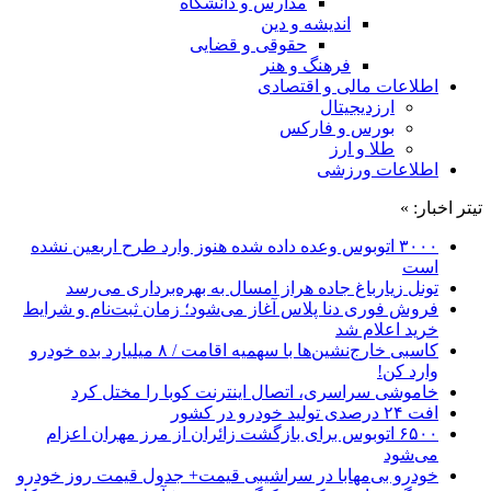
مدارس و دانشگاه
اندیشه و دین
حقوقی و قضایی
فرهنگ و هنر
اطلاعات مالی و اقتصادی
ارزدیجیتال
بورس و فارکس
طلا و ارز
اطلاعات ورزشی
تیتر اخبار: »
۳۰۰۰ اتوبوس وعده داده شده هنوز وارد طرح اربعین نشده
است
تونل زیارباغ جاده هراز امسال به بهره‌برداری می‌رسد
فروش فوری دنا پلاس آغاز می‌شود؛ زمان ثبت‌نام و شرایط
خرید اعلام شد
کاسبی خارج‌نشین‌ها با سهمیه اقامت / ۸ میلیارد بده خودرو
وارد کن!
خاموشی سراسری، اتصال اینترنت کوبا را مختل کرد
افت ۲۴ درصدی تولید خودرو در کشور
۶۵۰۰ اتوبوس برای بازگشت زائران از مرز مهران اعزام
می‌شود
خودرو بی‌مهابا در سراشیبی قیمت+ جدول قیمت روز خودرو