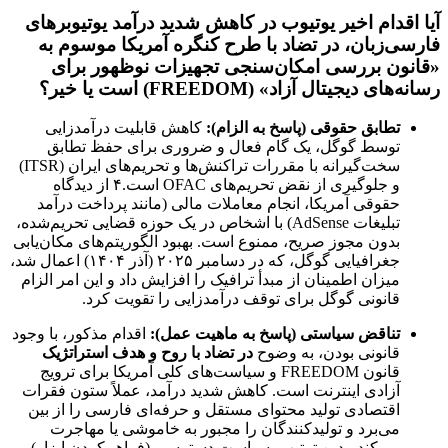
آیا اقدام اخیر یوتیوب در کاهش شدید درآمد یوتیوبرهای
فارسی‌زبان، در تضاد با طرح کنگره آمریکا موسوم به
«قانون بررسی امکان‌سنجی تجهیزات نوظهور برای
رسانه‌های دیجیتال آزاد» (FREEDOM) است یا خیر؟
تطابق حقوقی (پاسخ به الزام):
کاهش قابلیت درآمدزایی
توسط گوگل، یک گام فعال و ضروری برای حفظ تطابق
سخت‌گیرانه با مقررات تراکنش‌ها و تحریم‌های ایران (ITSR)
و جلوگیری از نقض تحریم‌های OFAC است.۴ از دیدگاه
حقوقی آمریکا، انجام معاملات مالی (مانند پرداخت درآمد
تبلیغات AdSense) با اشخاص در یک حوزه قضایی تحریم‌شده،
بدون مجوز صریح، ممنوع است. بهبود الگوریتم‌های مکان‌یابی
جغرافیایی گوگل، که در دسامبر ۲۰۲۵ (آذر ۱۴۰۴) اعمال شد،
میزان اطمینان از مبدأ ترافیک را افزایش داد و این امر الزام
قانونی گوگل برای توقف درآمدزایی را تقویت کرد.
تناقض سیاستی (پاسخ به ماهیت عمل):
اقدام مذکور، با وجود
قانونی بودن، به وضوح
در تضاد با روح و هدف استراتژیک
قانون FREEDOM و سیاست‌های کلی آمریکا برای ترویج
آزادی اینترنت است. کاهش شدید درآمد، عملاً ستون فقرات
اقتصادی تولید محتوای مستقل و حرفه‌ای فارسی را از بین
می‌برد و تولیدکنندگان را مجبور به خاموشی یا مهاجرت
می‌کند. بدین ترتیب، سیاست دسترسی (فراهم‌کردن ابزار)