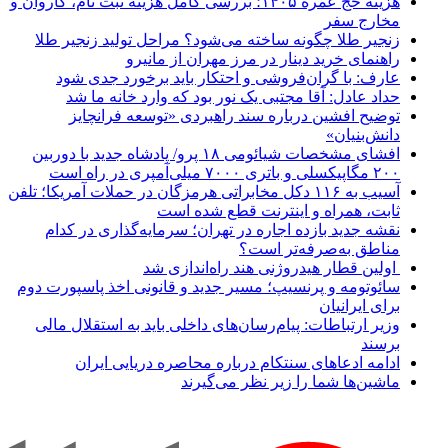
هزینه حج عمره ۱۴۰۵؛ بررسی کامل هزینه ثبت نام، کاروان و
مخارج سفر
زنجیر طلا چگونه ساخته می‌شود؟ مراحل تولید زنجیر طلا
راهنمای خرید دینار در مرز مهران از مانیرو
عارف: با گران‌فروشی و احتکار باید برخورد جدی شود
حداد عادل: آقا مجتبی یک نور بود که وارد خانه ما شد
توضیح افشین درباره سند راهبردی «توسعه فرانچایز
دانش‌بنیان»
افشای مشخصات شیائومی ۱۸ پرو/ پادشاه جدید با دوربین
۲۰۰ مگاپیکسلی و باتری ۷۰۰۰ میلی‌آمپری در راه است
آسیب به ۱۱۶ دکل مخابراتی هرمزگان در حملات آمریکا؛ تلفن
ثابت، همراه و اینترنت ‌قطع شده است
نقشه جدید بازده اجاره در تهران؛ سرمایه‌گذاری در کدام
مناطق به‌صرفه‌تر است؟
اولین قطار هیدروژنی هند راه‌اندازی شد
سائوتومه و پرنسیپ؛ مسیر جدید و قانونی اخذ پاسپورت دوم
برای ایرانیان
وزیر ارتباطات: پیام‌رسان‌های داخلی باید به استقلال مالی
برسند
ادامه ادعاهای سنتکام درباره محاصره دریایی ایران
ماشین‌ها شما را زیر نظر می‌گیرند