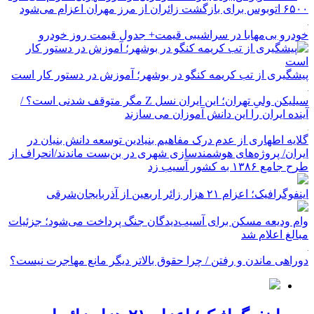
۶۵۰۰ اتوبوس برای بازگشت زائران از مرز مهران اعزام می‌شود
خودرو بی‌مهابا در سراشیبی قیمت+ جدول قیمت روز خودرو
پیشگیری از تب کریمه کنگو در بوشهر؛ آموزش در دستور کار است
سیلیکن ولیِ تهران؛ این ایران نسل Z مگر متوقف شدنی است؟ /
آینده ایران را این دانش آموزان می سازند
گلایه اطهاری از عدم درک مفاهیم بنیادین توسعه دانش بنیان در
ایران/ پروژه‌های هوشمندسازی شهری در بن‌بست ماندند/انحراف از
طرح جامع ۱۳۸۶ به کشور آسیب زد
اینفوگرافیک؛ اعزام ۲۱ هزار زائر اربعین از آذربایجان‌شرقی
وام ودیعه مسکن برای آسیب‌دیدگان جنگ پرداخت می‌شود؛ جزئیات
مبالغ اعلام شد
دوراهی ماندن و رفتن / چرا حقوق بالاتر دیگر مانع مهاجرت نیست؟