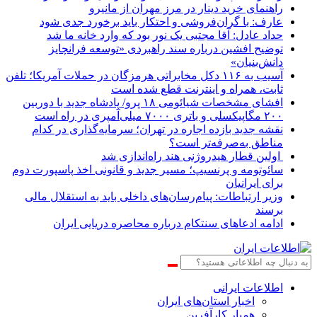
راهنمای خرید دینار در مرز مهران از مانیرو
عارف: با گران‌فروشی و احتکار باید برخورد جدی شود
حداد عادل: آقا مجتبی یک نور بود که وارد خانه ما شد
توضیح افشین درباره سند راهبردی «توسعه فرانچایز
دانش‌بنیان»
آسیب به ۱۱۶ دکل مخابراتی هرمزگان در حملات آمریکا؛ تلفن
ثابت، همراه و اینترنت ‌قطع شده است
افشای مشخصات شیائومی ۱۸ پرو/ پادشاه جدید با دوربین
۲۰۰ مگاپیکسلی و باتری ۷۰۰۰ میلی‌آمپری در راه است
نقشه جدید بازده اجاره در تهران؛ سرمایه‌گذاری در کدام
مناطق به‌صرفه‌تر است؟
اولین قطار هیدروژنی هند راه‌اندازی شد
سائوتومه و پرنسیپ؛ مسیر جدید و قانونی اخذ پاسپورت دوم
برای ایرانیان
وزیر ارتباطات: پیام‌رسان‌های داخلی باید به استقلال مالی
برسند
ادامه ادعاهای سنتکام درباره محاصره دریایی ایران
اطلاعات‌ ‎ایرانی
اخبار استان‌های ایران
همیار کارآفرین