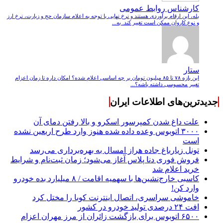
کارشناس روابط عمومی
بله، این ارقام برآوردی هستند و نرخ نهایی با توجه به اعلام سازمان حج و زیارت، نرخ ارز
و نوع کاروان ممکن است تغییر کند. به...
ستار
این بازه ۷۸ تا ۸۵ میلیون تومان بر چه اساسی اعلام شده؟ امکان داره تا زمان اعزام
تغییر محسوسی داشته باشه؟...
جدیدترین‌های اطلاعات ایران
علت داغ شدن کمپرسور اسکرو و بالا رفتن دمای آن
۳۰۰۰ اتوبوس وعده داده شده هنوز وارد طرح اربعین نشده
است
تونل زیارباغ جاده هراز امسال به بهره‌برداری می‌رسد
فروش فوری دنا پلاس آغاز می‌شود؛ زمان ثبت‌نام و شرایط
خرید اعلام شد
کاسبی خارج‌نشین‌ها با سهمیه اقامت / ۸ میلیارد بده خودرو
وارد کن!
خاموشی سراسری، اتصال اینترنت کوبا را مختل کرد
افت ۲۴ درصدی تولید خودرو در کشور
۶۵۰۰ اتوبوس برای بازگشت زائران از مرز مهران اعزام