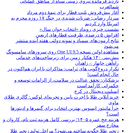
بازدید فرمانده نیروی زمینی سپاه از مناطق عملیاتی
شمالغرب
آغاز پیش‌فروش بلیت قطار برای نیمۀ دوم مرداد
سردار رضایی: ضربات شدیدی در جنگ ۱۷ روزه محرم به
امریکا وارد کردیم
نشست خبری رویداد «انتخاب جوان سال»
افزایش ۵ درصدی ظرفیت قطارهای اربعین
نتایج آزمون‌های سمپاد و نمونه دولتی هفته آینده منتشر
می‌شود
مشاهده اولین نسخه One UI 9.5 روی سرورهای سامسونگ
پیش‌بینی ۱۳۰ هکتار زمین برای زیرساخت‌های خدماتی
راه‌آهن چابهار – زاهدان
تکرار دروغ‌گویی های ترامپ: مذاکرات با ایران هم‌اکنون در
حال انجام است!
پزشکیان: تحقق عدالت در سلامت، از الزامات توسعه و
حکمرانی کارآمد است
ایمپلنت دیجیتال در کرج
خرید آنلاین طلا با اجرت پایین و تجربه‌ای لوکس: گالری طلای
ماوی
چرا مانیتور ایسوس بهترین انتخاب برای گیمرها و ادیتورها
است؟
هزینه حج عمره ۱۴۰۵؛ بررسی کامل هزینه ثبت نام، کاروان و
مخارج سفر
زنجیر طلا چگونه ساخته می‌شود؟ مراحل تولید زنجیر طلا