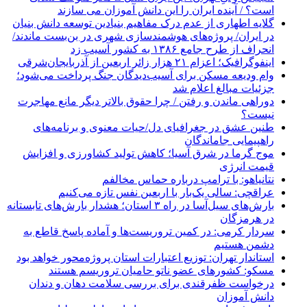
است؟ / آینده ایران را این دانش آموزان می سازند
گلایه اطهاری از عدم درک مفاهیم بنیادین توسعه دانش بنیان
در ایران/ پروژه‌های هوشمندسازی شهری در بن‌بست ماندند/
انحراف از طرح جامع ۱۳۸۶ به کشور آسیب زد
اینفوگرافیک؛ اعزام ۲۱ هزار زائر اربعین از آذربایجان‌شرقی
وام ودیعه مسکن برای آسیب‌دیدگان جنگ پرداخت می‌شود؛
جزئیات مبالغ اعلام شد
دوراهی ماندن و رفتن / چرا حقوق بالاتر دیگر مانع مهاجرت
نیست؟
طنین عشق در جغرافیای دل/حیات معنوی و برنامه‌های
راهپیمایی جاماندگان
موج گرما در شرق آسیا؛ کاهش تولید کشاورزی و افزایش
قیمت انرژی
نتانیاهو: با ترامپ درباره حماس مخالفم
عراقچی: سالی یک‌بار با اربعین نفس تازه می‌کنیم
بارش‌های سیل‌آسا در راه ۳ استان؛ هشدار بارش‌های تابستانه
در هرمزگان
سردار کرمی: در کمین تروریست‌ها و آماده پاسخ قاطع به
دشمن هستیم
استاندار تهران: توزیع اعتبارات استان پروژه‌محور خواهد بود
مسکو: کشورهای عضو ناتو حامیان تروریسم هستند
درخواست ظفرقندی برای بررسی سلامت دهان و دندان
دانش آموزان