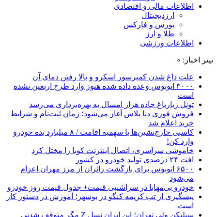
اطلاعات مالی و اقتصادی
ارزدیجیتال
بورس و فارکس
طلا و ارز
اطلاعات ورزشی
تیتر اخبار: »
علت داغ شدن کمپرسور اسکرو و بالا رفتن دمای آن
۳۰۰۰ اتوبوس وعده داده شده هنوز وارد طرح اربعین نشده
است
تونل زیارباغ جاده هراز امسال به بهره‌برداری می‌رسد
فروش فوری دنا پلاس آغاز می‌شود؛ زمان ثبت‌نام و شرایط
خرید اعلام شد
کاسبی خارج‌نشین‌ها با سهمیه اقامت / ۸ میلیارد بده خودرو
وارد کن!
خاموشی سراسری، اتصال اینترنت کوبا را مختل کرد
افت ۲۴ درصدی تولید خودرو در کشور
۶۵۰۰ اتوبوس برای بازگشت زائران از مرز مهران اعزام
می‌شود
خودرو بی‌مهابا در سراشیبی قیمت+ جدول قیمت روز خودرو
پیشگیری از تب کریمه کنگو در بوشهر؛ آموزش در دستور کار
است
سیلیکن ولیِ تهران؛ این ایران نسل Z مگر متوقف شدنی