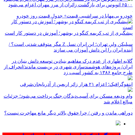
۶۵۰۰ اتوبوس برای بازگشت زائران از مرز مهران اعزام می‌شود
خودرو بی‌مهابا در سراشیبی قیمت+ جدول قیمت روز خودرو
پیشگیری از تب کریمه کنگو در بوشهر؛ آموزش در دستور کار است
سیلیکن ولیِ تهران؛ این ایران نسل Z مگر متوقف شدنی است؟ /
آینده ایران را این دانش آموزان می سازند
گلایه اطهاری از عدم درک مفاهیم بنیادین توسعه دانش بنیان در
ایران/ پروژه‌های هوشمندسازی شهری در بن‌بست ماندند/انحراف از
طرح جامع ۱۳۸۶ به کشور آسیب زد
اینفوگرافیک؛ اعزام ۲۱ هزار زائر اربعین از آذربایجان‌شرقی
وام ودیعه مسکن برای آسیب‌دیدگان جنگ پرداخت می‌شود؛ جزئیات
مبالغ اعلام شد
دوراهی ماندن و رفتن / چرا حقوق بالاتر دیگر مانع مهاجرت نیست؟