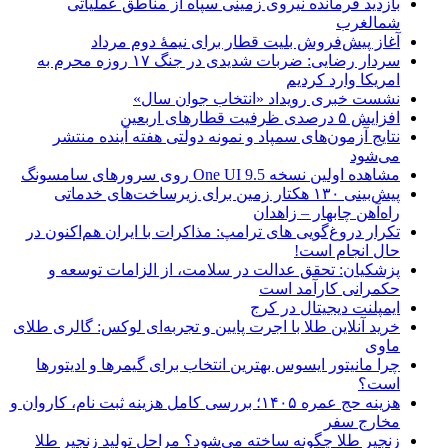
بازدید فرمانده نیروی زمینی سپاه از مناطق عملیاتی
شمالغرب
آغاز پیش‌فروش بلیت قطار برای نیمۀ دوم مرداد
سردار رضایی: ضربات شدیدی در جنگ ۱۷ روزه محرم به
امریکا وارد کردیم
نشست خبری رویداد «انتخاب جوان سال»
افزایش ۵ درصدی ظرفیت قطارهای اربعین
نتایج آزمون‌های سمپاد و نمونه دولتی هفته آینده منتشر
می‌شود
مشاهده اولین نسخه One UI 9.5 روی سرورهای سامسونگ
پیش‌بینی ۱۳۰ هکتار زمین برای زیرساخت‌های خدماتی
راه‌آهن چابهار – زاهدان
تکرار دروغ‌گویی های ترامپ: مذاکرات با ایران هم‌اکنون در
حال انجام است!
پزشکیان: تحقق عدالت در سلامت، از الزامات توسعه و
حکمرانی کارآمد است
ایمپلنت دیجیتال در کرج
خرید آنلاین طلا با اجرت پایین و تجربه‌ای لوکس: گالری طلای
ماوی
چرا مانیتور ایسوس بهترین انتخاب برای گیمرها و ادیتورها
است؟
هزینه حج عمره ۱۴۰۵؛ بررسی کامل هزینه ثبت نام، کاروان و
مخارج سفر
زنجیر طلا چگونه ساخته می‌شود؟ مراحل تولید زنجیر طلا