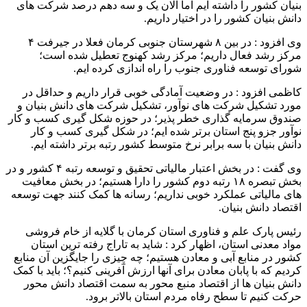
بنیان کشور را داشته ایم اما الان یک و سه دهم درصد شرکت های
دانش بنیان کشور را در اختیار داریم.
وی افزود : در بین ۸ شهرستان جنوبی کرمان فعلا در جیرفت ۴
مرکز رشد فعال داریم؛ مرکز رشد کهنوج تعطیل شده است؛
شورای توسعه فناوری جنوب را راه اندازی کرده ایم.
کاظمی افزود : در وضعیت آمادگی خوبی قرار داریم و حداقل در
مورد تشکیل شرکت های نوآور، تشکیل شرکت های دانش بنیان و
صندوق سرمایه گذاری خطر پذیر؛ در حوزه شکل گیری کسب و کار
نوآور جزو پنج استان برتر شده ایم؛ در شکل گیری کسب و کار
دانش بنیان با سه برابر نرخ متوسط کشور رتبه برتر داشته ایم.
وی گفت : در بخش اعتبار مالیاتی تحقیق و توسعه رتبه ۴ کشور و در
بخش تبصره ۱۸ رتبه دوم کشور را دارا هستیم؛ در بخش معافیت
های مالیاتی عملکرد خوبی نداریم؛ رسانه ها کمک کنند جهت توسعه
اقتصاد دانش بنیان.
رئیس پارک علم و فناوری استان کرمان با گلایه از خام فروشی
مواد معدنی استان، اظهار کرد : شاید به تاراج رفته ترین استان
کشور در منابع آبی و معادن هستیم؛ چه چیزی را جایگزین آن منابع
کردیم که با پابان معادن برای آنها ارزش آفرینی کنیم؟؛ باید با کمک
دانش بنیان ها از اقتصاد منبع محور به سمت اقتصاد دانش محور
حرکت کنیم تا سطح رفاه مردم استان بالاتر برود.