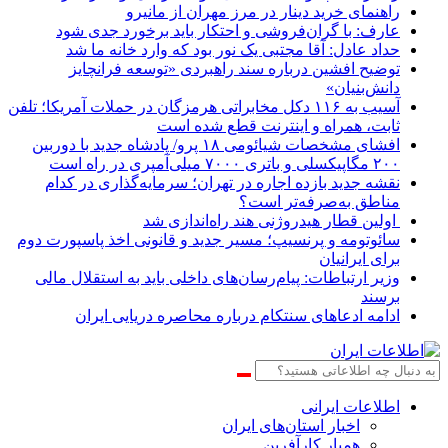
راهنمای خرید دینار در مرز مهران از مانیرو
عارف: با گران‌فروشی و احتکار باید برخورد جدی شود
حداد عادل: آقا مجتبی یک نور بود که وارد خانه ما شد
توضیح افشین درباره سند راهبردی «توسعه فرانچایز
دانش‌بنیان»
آسیب به ۱۱۶ دکل مخابراتی هرمزگان در حملات آمریکا؛ تلفن
ثابت، همراه و اینترنت ‌قطع شده است
افشای مشخصات شیائومی ۱۸ پرو/ پادشاه جدید با دوربین
۲۰۰ مگاپیکسلی و باتری ۷۰۰۰ میلی‌آمپری در راه است
نقشه جدید بازده اجاره در تهران؛ سرمایه‌گذاری در کدام
مناطق به‌صرفه‌تر است؟
اولین قطار هیدروژنی هند راه‌اندازی شد
سائوتومه و پرنسیپ؛ مسیر جدید و قانونی اخذ پاسپورت دوم
برای ایرانیان
وزیر ارتباطات: پیام‌رسان‌های داخلی باید به استقلال مالی
برسند
ادامه ادعاهای سنتکام درباره محاصره دریایی ایران
اطلاعات‌ ‎ایرانی
اخبار استان‌های ایران
همیار کارآفرین