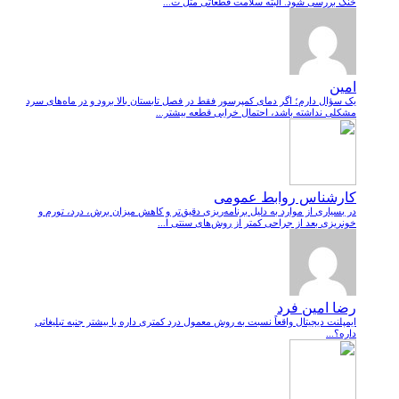
خنک بررسی شود. البته سلامت قطعاتی مثل ت...
امین
یک سؤال دارم؛ اگر دمای کمپرسور فقط در فصل تابستان بالا برود و در ماه‌های سرد
مشکلی نداشته باشد، احتمال خرابی قطعه بیشتر...
کارشناس روابط عمومی
در بسیاری از موارد به دلیل برنامه‌ریزی دقیق‌تر و کاهش میزان برش، درد، تورم و
خونریزی بعد از جراحی کمتر از روش‌های سنتی ا...
رضا امین فرد
ایمپلنت دیجیتال واقعاً نسبت به روش معمول درد کمتری داره یا بیشتر جنبه تبلیغاتی
داره؟...