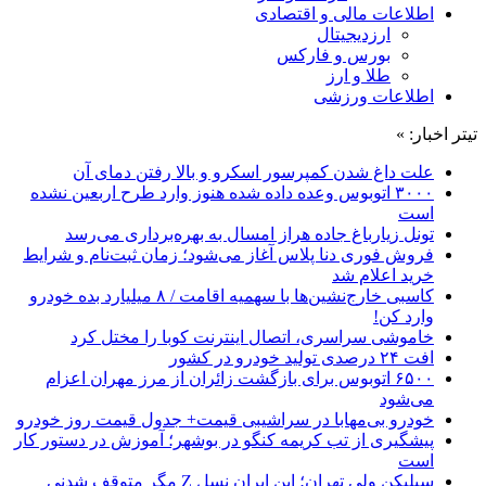
اطلاعات مالی و اقتصادی
ارزدیجیتال
بورس و فارکس
طلا و ارز
اطلاعات ورزشی
تیتر اخبار: »
علت داغ شدن کمپرسور اسکرو و بالا رفتن دمای آن
۳۰۰۰ اتوبوس وعده داده شده هنوز وارد طرح اربعین نشده
است
تونل زیارباغ جاده هراز امسال به بهره‌برداری می‌رسد
فروش فوری دنا پلاس آغاز می‌شود؛ زمان ثبت‌نام و شرایط
خرید اعلام شد
کاسبی خارج‌نشین‌ها با سهمیه اقامت / ۸ میلیارد بده خودرو
وارد کن!
خاموشی سراسری، اتصال اینترنت کوبا را مختل کرد
افت ۲۴ درصدی تولید خودرو در کشور
۶۵۰۰ اتوبوس برای بازگشت زائران از مرز مهران اعزام
می‌شود
خودرو بی‌مهابا در سراشیبی قیمت+ جدول قیمت روز خودرو
پیشگیری از تب کریمه کنگو در بوشهر؛ آموزش در دستور کار
است
سیلیکن ولیِ تهران؛ این ایران نسل Z مگر متوقف شدنی