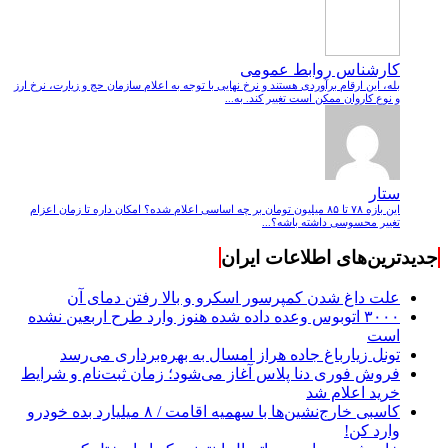
کارشناس روابط عمومی
بله، این ارقام برآوردی هستند و نرخ نهایی با توجه به اعلام سازمان حج و زیارت، نرخ ارز
و نوع کاروان ممکن است تغییر کند. به...
ستار
این بازه ۷۸ تا ۸۵ میلیون تومان بر چه اساسی اعلام شده؟ امکان داره تا زمان اعزام
تغییر محسوسی داشته باشه؟...
جدیدترین‌های اطلاعات ایران
علت داغ شدن کمپرسور اسکرو و بالا رفتن دمای آن
۳۰۰۰ اتوبوس وعده داده شده هنوز وارد طرح اربعین نشده
است
تونل زیارباغ جاده هراز امسال به بهره‌برداری می‌رسد
فروش فوری دنا پلاس آغاز می‌شود؛ زمان ثبت‌نام و شرایط
خرید اعلام شد
کاسبی خارج‌نشین‌ها با سهمیه اقامت / ۸ میلیارد بده خودرو
وارد کن!