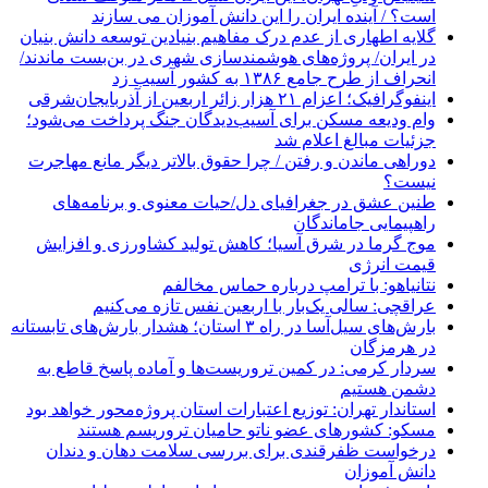
است؟ / آینده ایران را این دانش آموزان می سازند
گلایه اطهاری از عدم درک مفاهیم بنیادین توسعه دانش بنیان
در ایران/ پروژه‌های هوشمندسازی شهری در بن‌بست ماندند/
انحراف از طرح جامع ۱۳۸۶ به کشور آسیب زد
اینفوگرافیک؛ اعزام ۲۱ هزار زائر اربعین از آذربایجان‌شرقی
وام ودیعه مسکن برای آسیب‌دیدگان جنگ پرداخت می‌شود؛
جزئیات مبالغ اعلام شد
دوراهی ماندن و رفتن / چرا حقوق بالاتر دیگر مانع مهاجرت
نیست؟
طنین عشق در جغرافیای دل/حیات معنوی و برنامه‌های
راهپیمایی جاماندگان
موج گرما در شرق آسیا؛ کاهش تولید کشاورزی و افزایش
قیمت انرژی
نتانیاهو: با ترامپ درباره حماس مخالفم
عراقچی: سالی یک‌بار با اربعین نفس تازه می‌کنیم
بارش‌های سیل‌آسا در راه ۳ استان؛ هشدار بارش‌های تابستانه
در هرمزگان
سردار کرمی: در کمین تروریست‌ها و آماده پاسخ قاطع به
دشمن هستیم
استاندار تهران: توزیع اعتبارات استان پروژه‌محور خواهد بود
مسکو: کشورهای عضو ناتو حامیان تروریسم هستند
درخواست ظفرقندی برای بررسی سلامت دهان و دندان
دانش آموزان