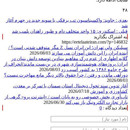
۴۸
بعدی :
جاوید: واکسیناسیون تب برفکی با سویه جدید در جهرم آغاز
شد
قبلی :
اسکندری: ۱۵ واحد متخلف دام و طیور زاهدان پلمب شد
به اشتراک بگذارید
https://eetelaateiran.com/?p=146832
سیلیکن ولیِ تهران؛ این ایران نسل Z مگر متوقف شدنی است؟ /
آینده ایران را این دانش آموزان می سازند
2026/08/03
گلایه اطهاری از عدم درک مفاهیم بنیادین توسعه دانش بنیان در
ایران/ پروژه‌های هوشمندسازی شهری در بن‌بست ماندند/انحراف از
طرح جامع ۱۳۸۶ به کشور آسیب زد
2026/08/03
دوراهی ماندن و رفتن / چرا حقوق بالاتر دیگر مانع مهاجرت نیست؟
2026/08/03
آغاز تدوین سند تحول دیجیتال استان سمنان با تمرکز بر معدن،
کشاورزی و آموزش
2026/07/18
تاب‌آوری بخش خصوصی رو به پایان است / «اینترنت پرو» گرهی از
بازار تجارت الکترونیک باز نمی‌کند
2026/06/30
تعداد دیدگاه :
0