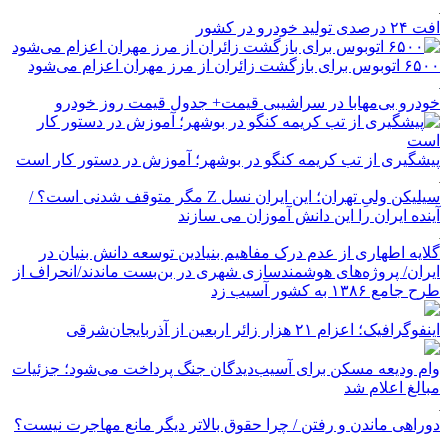
افت ۲۴ درصدی تولید خودرو در کشور
۶۵۰۰ اتوبوس برای بازگشت زائران از مرز مهران اعزام می‌شود
خودرو بی‌مهابا در سراشیبی قیمت+ جدول قیمت روز خودرو
پیشگیری از تب کریمه کنگو در بوشهر؛ آموزش در دستور کار است
سیلیکن ولیِ تهران؛ این ایران نسل Z مگر متوقف شدنی است؟ /
آینده ایران را این دانش آموزان می سازند
گلایه اطهاری از عدم درک مفاهیم بنیادین توسعه دانش بنیان در
ایران/ پروژه‌های هوشمندسازی شهری در بن‌بست ماندند/انحراف از
طرح جامع ۱۳۸۶ به کشور آسیب زد
اینفوگرافیک؛ اعزام ۲۱ هزار زائر اربعین از آذربایجان‌شرقی
وام ودیعه مسکن برای آسیب‌دیدگان جنگ پرداخت می‌شود؛ جزئیات
مبالغ اعلام شد
دوراهی ماندن و رفتن / چرا حقوق بالاتر دیگر مانع مهاجرت نیست؟