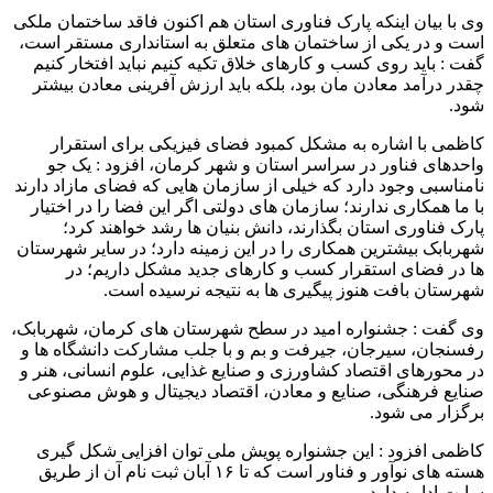
وی با بیان اینکه پارک فناوری استان هم اکنون فاقد ساختمان ملکی
است و در یکی از ساختمان های متعلق به استانداری مستقر است،
گفت : باید روی کسب و کارهای خلاق تکیه کنیم نباید افتخار کنیم
چقدر درآمد معادن مان بود، بلکه باید ارزش آفرینی معادن بیشتر
شود.
کاظمی با اشاره به مشکل کمبود فضای فیزیکی برای استقرار
واحدهای فناور در سراسر استان و شهر کرمان، افزود : یک جو
نامناسبی وجود دارد که خیلی از سازمان هایی که فضای مازاد دارند
با ما همکاری ندارند؛ سازمان های دولتی اگر این فضا را در اختیار
پارک فناوری استان بگذارند، دانش بنیان ها رشد خواهند کرد؛
شهربابک بیشترین همکاری را در این زمینه دارد؛ در سایر شهرستان
ها در فضای استقرار کسب و کارهای جدید مشکل داریم؛ در
شهرستان بافت هنوز پیگیری ها به نتیجه نرسیده است.
وی گفت : جشنواره امید در سطح شهرستان های کرمان، شهربابک،
رفسنجان، سیرجان، جیرفت و بم و با جلب مشارکت دانشگاه ها و
در محورهای اقتصاد کشاورزی و صنایع غذایی، علوم انسانی، هنر و
صنایع فرهنگی، صنایع و معادن، اقتصاد دیجیتال و هوش مصنوعی
برگزار می شود.
کاظمی افزود : این جشنواره پویش ملی توان افزایی شکل گیری
هسته های نوآور و فناور است که تا ۱۶ آبان ثبت نام آن از طریق
سایت ادامه دارد.