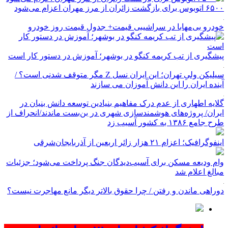
۶۵۰۰ اتوبوس برای بازگشت زائران از مرز مهران اعزام می‌شود
خودرو بی‌مهابا در سراشیبی قیمت+ جدول قیمت روز خودرو
پیشگیری از تب کریمه کنگو در بوشهر؛ آموزش در دستور کار است
سیلیکن ولیِ تهران؛ این ایران نسل Z مگر متوقف شدنی است؟ /
آینده ایران را این دانش آموزان می سازند
گلایه اطهاری از عدم درک مفاهیم بنیادین توسعه دانش بنیان در
ایران/ پروژه‌های هوشمندسازی شهری در بن‌بست ماندند/انحراف از
طرح جامع ۱۳۸۶ به کشور آسیب زد
اینفوگرافیک؛ اعزام ۲۱ هزار زائر اربعین از آذربایجان‌شرقی
وام ودیعه مسکن برای آسیب‌دیدگان جنگ پرداخت می‌شود؛ جزئیات
مبالغ اعلام شد
دوراهی ماندن و رفتن / چرا حقوق بالاتر دیگر مانع مهاجرت نیست؟