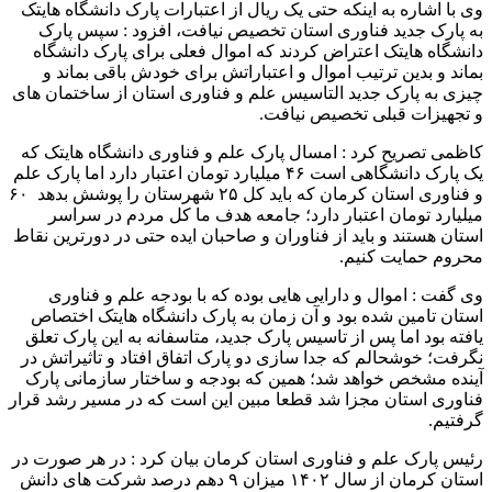
وی با اشاره به اینکه حتی یک ریال از اعتبارات پارک دانشگاه هایتک
به پارک جدید فناوری استان تخصیص نیافت، افزود : سپس پارک
دانشگاه هایتک اعتراض کردند که اموال فعلی برای پارک دانشگاه
بماند و بدین ترتیب اموال و اعتباراتش برای خودش باقی بماند و
چیزی به پارک جدید التاسیس علم و فناوری استان از ساختمان های
و تجهیزات قبلی تخصیص نیافت.
کاظمی تصریح کرد : امسال پارک علم و فناوری دانشگاه هایتک که
یک پارک دانشگاهی است ۴۶ میلیارد تومان اعتبار دارد اما پارک علم
و فناوری استان کرمان که باید کل ۲۵ شهرستان را پوشش بدهد ۶۰
میلیارد تومان اعتبار دارد؛ جامعه هدف ما کل مردم در سراسر
استان هستند و باید از فناوران و صاحبان ایده حتی در دورترین نقاط
محروم حمایت کنیم.
وی گفت : اموال و دارایی هایی بوده که با بودجه علم و فناوری
استان تامین شده بود و آن زمان به پارک دانشگاه هایتک اختصاص
یافته بود اما پس از تاسیس پارک جدید، متاسفانه به این پارک تعلق
نگرفت؛ خوشحالم که جدا سازی دو پارک اتفاق افتاد و تاثیراتش در
آینده مشخص خواهد شد؛ همین که بودجه و ساختار سازمانی پارک
فناوری استان مجزا شد قطعا مبین این است که در مسیر رشد قرار
گرفتیم.
رئیس پارک علم و فناوری استان کرمان بیان کرد : در هر صورت در
استان کرمان از سال ۱۴۰۲ میزان ۹ دهم درصد شرکت های دانش