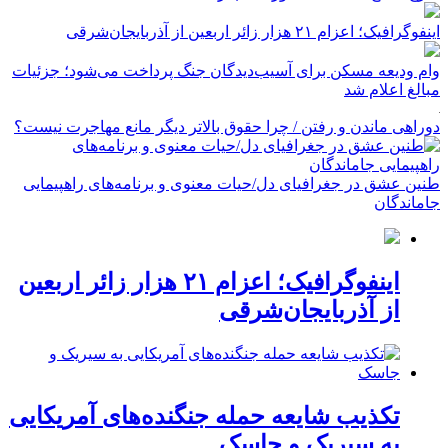
اینفوگرافیک؛ اعزام ۲۱ هزار زائر اربعین از آذربایجان‌شرقی
وام ودیعه مسکن برای آسیب‌دیدگان جنگ پرداخت می‌شود؛ جزئیات
مبالغ اعلام شد
دوراهی ماندن و رفتن / چرا حقوق بالاتر دیگر مانع مهاجرت نیست؟
طنین عشق در جغرافیای دل/حیات معنوی و برنامه‌های راهپیمایی
جاماندگان
اینفوگرافیک؛ اعزام ۲۱ هزار زائر اربعین
از آذربایجان‌شرقی
تکذیب شایعه حمله جنگنده‌های آمریکایی
به سیریک و جاسک