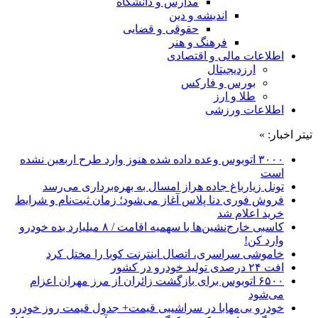
مدارس و دانشگاه
اندیشه و دین
حقوقی و قضایی
فرهنگ و هنر
اطلاعات مالی و اقتصادی
ارزدیجیتال
بورس و فارکس
طلا و ارز
اطلاعات ورزشی
تیتر اخبار: »
۳۰۰۰ اتوبوس وعده داده شده هنوز وارد طرح اربعین نشده
است
تونل زیارباغ جاده هراز امسال به بهره‌برداری می‌رسد
فروش فوری دنا پلاس آغاز می‌شود؛ زمان ثبت‌نام و شرایط
خرید اعلام شد
کاسبی خارج‌نشین‌ها با سهمیه اقامت / ۸ میلیارد بده خودرو
وارد کن!
خاموشی سراسری، اتصال اینترنت کوبا را مختل کرد
افت ۲۴ درصدی تولید خودرو در کشور
۶۵۰۰ اتوبوس برای بازگشت زائران از مرز مهران اعزام
می‌شود
خودرو بی‌مهابا در سراشیبی قیمت+ جدول قیمت روز خودرو