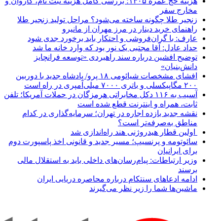
هزینه حج عمره ۱۴۰۵؛ بررسی کامل هزینه ثبت نام، کاروان و
مخارج سفر
زنجیر طلا چگونه ساخته می‌شود؟ مراحل تولید زنجیر طلا
راهنمای خرید دینار در مرز مهران از مانیرو
عارف: با گران‌فروشی و احتکار باید برخورد جدی شود
حداد عادل: آقا مجتبی یک نور بود که وارد خانه ما شد
توضیح افشین درباره سند راهبردی «توسعه فرانچایز
دانش‌بنیان»
افشای مشخصات شیائومی ۱۸ پرو/ پادشاه جدید با دوربین
۲۰۰ مگاپیکسلی و باتری ۷۰۰۰ میلی‌آمپری در راه است
آسیب به ۱۱۶ دکل مخابراتی هرمزگان در حملات آمریکا؛ تلفن
ثابت، همراه و اینترنت ‌قطع شده است
نقشه جدید بازده اجاره در تهران؛ سرمایه‌گذاری در کدام
مناطق به‌صرفه‌تر است؟
اولین قطار هیدروژنی هند راه‌اندازی شد
سائوتومه و پرنسیپ؛ مسیر جدید و قانونی اخذ پاسپورت دوم
برای ایرانیان
وزیر ارتباطات: پیام‌رسان‌های داخلی باید به استقلال مالی
برسند
ادامه ادعاهای سنتکام درباره محاصره دریایی ایران
ماشین‌ها شما را زیر نظر می‌گیرند