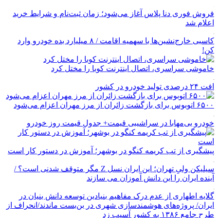
فروش فوری دنا پلاس آغاز می‌شود؛ زمان ثبت‌نام و شرایط خرید
اعلام شد
کاسبی خارج‌نشین‌ها با سهمیه اقامت / ۸ میلیارد بده خودرو وارد
کن!
خاموشی سراسری، اتصال اینترنت کوبا را مختل کرد
افت ۲۴ درصدی تولید خودرو در کشور
۶۵۰۰ اتوبوس برای بازگشت زائران از مرز مهران اعزام می‌شود
خودرو بی‌مهابا در سراشیبی قیمت+ جدول قیمت روز خودرو
پیشگیری از تب کریمه کنگو در بوشهر؛ آموزش در دستور کار است
سیلیکن ولیِ تهران؛ این ایران نسل Z مگر متوقف شدنی است؟ /
آینده ایران را این دانش آموزان می سازند
گلایه اطهاری از عدم درک مفاهیم بنیادین توسعه دانش بنیان در
ایران/ پروژه‌های هوشمندسازی شهری در بن‌بست ماندند/انحراف از
طرح جامع ۱۳۸۶ به کشور آسیب زد