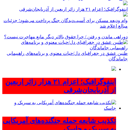
اینفوگرافیک؛ اعزام ۲۱ هزار زائر اربعین از آذربایجان‌شرقی
وام ودیعه مسکن برای آسیب‌دیدگان جنگ پرداخت می‌شود؛ جزئیات
مبالغ اعلام شد
دوراهی ماندن و رفتن / چرا حقوق بالاتر دیگر مانع مهاجرت نیست؟
طنین عشق در جغرافیای دل/حیات معنوی و برنامه‌های راهپیمایی
جاماندگان
اینفوگرافیک؛ اعزام ۲۱ هزار زائر اربعین
از آذربایجان‌شرقی
تکذیب شایعه حمله جنگنده‌های آمریکایی
به سیریک و جاسک