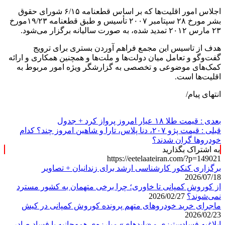
اجلاس امور اقلیت‌ها که بر اساس قطعنامه ۶/۱۵ شورای حقوق
بشر مورخ ۲۸ سپتامبر ۲۰۰۷ تأسیس و طبق قطعنامه ۱۹/۲۳مورخ
۲۳ مارس ۲۰۱۲ تمدید شده، به صورت سالیانه برگزار می‌‌شود.
هدف از تاسیس این مجمع فراهم آوردن بستری برای ترویج
گفت‌وگو و تعامل میان دولت‌ها و ملت‌ها و همچنین همکاری و ارائه
کمک‌های موضوعی و تخصصی به گزارشگر ویژه امور مربوط به
اقلیت‌ها است.
انتهای پیام/
بعدی :
قیمت طلا ۱۸ عیار امروز پرواز کرد + جدول
قبلی :
قیمت پژو ۲۰۷، دنا پلاس، تارا و شاهین امروز چند؟ کدام
خودروها گران شدند؟
به اشتراک بگذارید
https://eetelaateiran.com/?p=149021
برگزاری کنکور کارشناسی ارشد برای زندانیان + تصاویر
2026/07/18
از کوروش کمپانی تا خاوری؛ چرا برخی متهمان به کشور مسترد
نمی‌شوند؟
2026/02/27
ماجرای خرید خودروهای متهم پرونده کوروش کمپانی در کیش
2026/02/23
ابلاغیه فسادستیزی و «بایدهای» مبارزه‌ی همه‌جانبه با فساد صادر