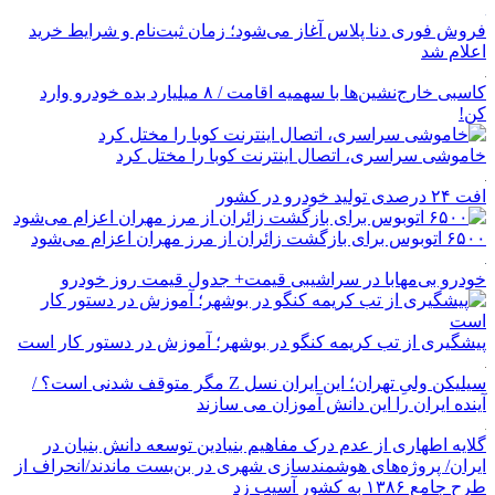
فروش فوری دنا پلاس آغاز می‌شود؛ زمان ثبت‌نام و شرایط خرید
اعلام شد
کاسبی خارج‌نشین‌ها با سهمیه اقامت / ۸ میلیارد بده خودرو وارد
کن!
خاموشی سراسری، اتصال اینترنت کوبا را مختل کرد
افت ۲۴ درصدی تولید خودرو در کشور
۶۵۰۰ اتوبوس برای بازگشت زائران از مرز مهران اعزام می‌شود
خودرو بی‌مهابا در سراشیبی قیمت+ جدول قیمت روز خودرو
پیشگیری از تب کریمه کنگو در بوشهر؛ آموزش در دستور کار است
سیلیکن ولیِ تهران؛ این ایران نسل Z مگر متوقف شدنی است؟ /
آینده ایران را این دانش آموزان می سازند
گلایه اطهاری از عدم درک مفاهیم بنیادین توسعه دانش بنیان در
ایران/ پروژه‌های هوشمندسازی شهری در بن‌بست ماندند/انحراف از
طرح جامع ۱۳۸۶ به کشور آسیب زد