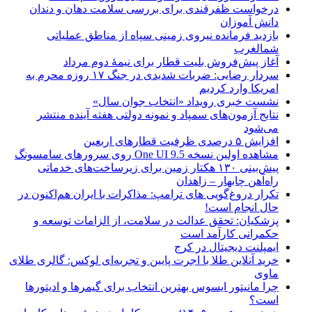
درخواست ظفرقندی برای بررسی سلامت دهان و دندان
دانش آموزان
بازدید فرمانده نیروی زمینی سپاه از مناطق عملیاتی
شمالغرب
آغاز پیش‌فروش بلیت قطار برای نیمۀ دوم مرداد
سردار رضایی: ضربات شدیدی در جنگ ۱۷ روزه محرم به
امریکا وارد کردیم
نشست خبری رویداد «انتخاب جوان سال»
نتایج آزمون‌های سمپاد و نمونه دولتی هفته آینده منتشر
می‌شود
افزایش ۵ درصدی ظرفیت قطارهای اربعین
مشاهده اولین نسخه One UI 9.5 روی سرورهای سامسونگ
پیش‌بینی ۱۳۰ هکتار زمین برای زیرساخت‌های خدماتی
راه‌آهن چابهار – زاهدان
تکرار دروغ‌گویی های ترامپ: مذاکرات با ایران هم‌اکنون در
حال انجام است!
پزشکیان: تحقق عدالت در سلامت، از الزامات توسعه و
حکمرانی کارآمد است
ایمپلنت دیجیتال در کرج
خرید آنلاین طلا با اجرت پایین و تجربه‌ای لوکس: گالری طلای
ماوی
چرا مانیتور ایسوس بهترین انتخاب برای گیمرها و ادیتورها
است؟