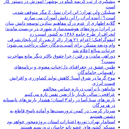
پیشگیری از تب کریمه کنگو در بوشهر؛ آموزش در دستور کار
است
سیلیکن ولیِ تهران؛ این ایران نسل Z مگر متوقف شدنی
است؟ / آینده ایران را این دانش آموزان می سازند
گلایه اطهاری از عدم درک مفاهیم بنیادین توسعه دانش بنیان
در ایران/ پروژه‌های هوشمندسازی شهری در بن‌بست ماندند/
انحراف از طرح جامع ۱۳۸۶ به کشور آسیب زد
اینفوگرافیک؛ اعزام ۲۱ هزار زائر اربعین از آذربایجان‌شرقی
وام ودیعه مسکن برای آسیب‌دیدگان جنگ پرداخت می‌شود؛
جزئیات مبالغ اعلام شد
دوراهی ماندن و رفتن / چرا حقوق بالاتر دیگر مانع مهاجرت
نیست؟
طنین عشق در جغرافیای دل/حیات معنوی و برنامه‌های
راهپیمایی جاماندگان
موج گرما در شرق آسیا؛ کاهش تولید کشاورزی و افزایش
قیمت انرژی
نتانیاهو: با ترامپ درباره حماس مخالفم
عراقچی: سالی یک‌بار با اربعین نفس تازه می‌کنیم
بارش‌های سیل‌آسا در راه ۳ استان؛ هشدار بارش‌های تابستانه
در هرمزگان
سردار کرمی: در کمین تروریست‌ها و آماده پاسخ قاطع به
دشمن هستیم
استاندار تهران: توزیع اعتبارات استان پروژه‌محور خواهد بود
مسکو: کشورهای عضو ناتو حامیان تروریسم هستند