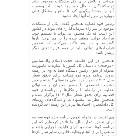
میدانی و تلاش برای حل مشکلات موجود، نباید
تولیدکنندگان به حال خود رها شوند؛ باید وضعیت
آنها را مجددا پیگیری کرد تا مانع و مشکل قبلی
دوباره بر سر راه آنها ایجاد نشود.
رئیس قوه قضاییه همچنین گفت: یکی از مشکلات
موجود بر سر راه سرمایه‌گذاری‌های مولد در کشور
این است که یک مسئول می‌تواند با تصمیم خود،
قرارداد دولتی منعقد شده را بر هم بزند؛ بار‌ها
گفته‌ایم و باز هم تاکید می‌کنیم که تضمین
قرارداد‌های دولتی باید از همه قرارداد‌های دیگر
بیشتر باشد.
همچنین در این جلسه، حجت‌الاسلام والمسلمین
«موحدی» دادستان کل کشور با اشاره به ماموریت
محوله از سوی رئیس دستگاه قضا به وی در زمینه
تدوین برنامه ویژه قوه قضاییه برای تحقق شعار
سال ۱۴۰۴، اظهار کرد: طی هفته‌های گذشته چندین
نشست تخصصی با حضور معاونان و مسئولان
عدلیه، در رابطه با راهکار‌ها و برنامه‌های قوه
قضاییه برای تحقق شعار سال ۱۴۰۴ برگزار شده و
همچنین نظرات، پیشنهادات و دیدگاه‌های روسای
کل دادگستری استان‌ها نیز در این زمینه اخذ گردیده
است.
وی افزود: در مقوله تدوین برنامه ویژه قوه قضاییه
برای تحقق شعار سال، ما تلاش کرده‌ایم که این
برنامه، کوتاه مدت و دارای قابلیت اجرایی باشد و
مانعی را برای انجام وظایف قانونی سایر سازمان‌ها