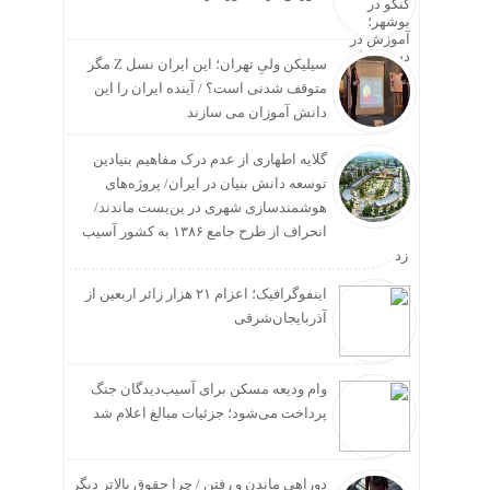
سیلیکن ولیِ تهران؛ این ایران نسل Z مگر
متوقف شدنی است؟ / آینده ایران را این
دانش آموزان می سازند
گلایه اطهاری از عدم درک مفاهیم بنیادین
توسعه دانش بنیان در ایران/ پروژه‌های
هوشمندسازی شهری در بن‌بست ماندند/
انحراف از طرح جامع ۱۳۸۶ به کشور آسیب
زد
اینفوگرافیک؛ اعزام ۲۱ هزار زائر اربعین از
آذربایجان‌شرقی
وام ودیعه مسکن برای آسیب‌دیدگان جنگ
پرداخت می‌شود؛ جزئیات مبالغ اعلام شد
دوراهی ماندن و رفتن / چرا حقوق بالاتر دیگر