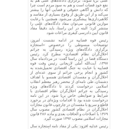
علنی برپا شوند؛ برگزاری دادگاه‌های علنی هم به
نفع خودِ قضات است و هم به سودِ مردم است چرا
که دانش و آگاهی حقوقی و قضایی آنها را بیشتر
می‌کند و از این طریق از وقوع بسیاری از مفاسد و
کلاهبرداری‌ها پیشگیری می‌شود. همچنین با رعایت
موازین قانونی می‌توان مفاد دادگاه‌های علنی را
منتشر کرد؛ البته در این راستا، باید دقیقاً مفاد
قانون آیین دادرسی کیفری مراعات شود.
رئیس قوه قضاییه در ادامه نشست امروز،
توضیحات مبسوطی را درخصوص «استجازه
برگزاری دادگاه‌های ویژه رسیدگی به جرائم
اخلال‌گران نظام اقتصادی» مطرح کرد. رئیس
دستگاه قضا در این راستا گفت: در مردادماه سال
۱۳۹۷، آیت‌الله آملی لاریجانی رئیس وقت قوه
قضاییه با عنایت به جنگ اقتصادی تحمیل‌شده به
کشور و انجام برخی جرائم از سوی عده‌ای از
اخلال‌گران و مفسدان اقتصادی همسو با اهداف
دشمنان، طی نامه‌ای از محضر رهبر معظم انقلاب
اسلامی درخواست کردند تا دادگاه‌های ویژه
رسیدگی به جرائم اخلال‌گران نظام اقتصادی با
شرایط و ضوابطی خاص برپا شود. در این نامه
درخواست شده بود تا اقدامات ویژه‌ای در برخورد
قاطع و سریع با مفسدان در چارچوب قانون مجازات
اخلال‌گران در نظام اقتصادی کشور مصوب سال
۱۳۶۹ با اصلاحات و الحاقات بعدی و ماده ۲۸۶ قانون
مجازات اسلامی مصوب ۱۳۹۲ صورت گیرد.
رئیس عدلیه افزود: یکی از مفاد نامه استجازه سال