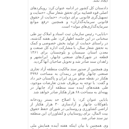
ایجاد نکند.
دادستان کل کشور در ادامه عنوان کرد: رویکرد‌های
اصلی قوه قضاییه برای تحقق شعار سال، «حمایت و
تسهیل‌گری قانونی برای دولت»، «حمایت از حقوق
قانونی سرمایه‌گذاران» و همچنین «رفع موانع
سرمایه‌گذاری‌های مولد» است.
«بابایی» رئیس سازمان ثبت اسناد و املاک نیز طی
سخنانی در این جلسه اظهار کرد: طی هفته گذشته،
در راستای حمایت از تولید بخش خصوصی و کمک
به تحقق شعار سال، با مشارکت اداره کل صنعت و
معدن استان سیستان و بلوچستان برای ۱۴۶۱
قطعه در شهرک‌های صنعتی چابهار، ایرانشهر و
زاهدان سند صادر شد و تحویل صاحبان آنها گردید.
وی همچنین از صدور سند مالکیت منطقه آزاد تجاری
صنعتی چابهار واقع در ریمدان به مساحت ۴۹۹۶
هکتار در نقطه صفر مرزی ایران و پاکستان خبر داد
و گفت: با توجه به برطرف شدن تعارضات موجود،
طی هفته‌های آینده سند منطقه آزاد چابهار در
پهنه‌ای به مساحت ۶۸ هزار هکتار صادر خواهد شد.
بابایی عنوان کرد: با اصلاح حد بستر رودخانه
باهوکلات چابهار و آزادسازی ۳۰ هزار هکتار از
اراضی کشاورزی و روستایی در شورای حفظ حقوق
بیت المال، برای روستاییان و کشاورزان این منطقه
نیز سند صادر شد.
وی همچنین با بیان اینکه هفته آینده همایش ملی