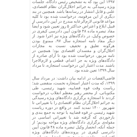
۱۳۹۷ این بود که به تشخیص رئیس دادگاه، جلسات
ویژه رسیدگی به جرائم اخلال‌گران نظام اقتصادی،
علنی و قابل انتشار در رسانه‌ها باشد. همچنین در بند
دیگری از این مرقومه، درخواست شده بود تا کلیه
مواعد قانونی لازم‌الرعایه مندرج در آیین دادرسی از
قبیل ابلاغ و اعتراض حداکثر ۵ روز تعیین شود و ایضاً
مفاد تبصره ماده ۴۸ قانون آیین دادرسی کیفری در
خصوص وکیل، در دادگاه‌های ویژه نیز اجرا شود. از
دیگر مفاد نامه استجازه سال ۹۷، ممنوع بودن
هرگونه تعلیق و تخفیف نسبت به مجازات
اخلال‌گران و مفسدان اقتصادی بود؛ همچنین در
نامه مزبور، درخواست شده بود تا آرای صادره از
دادگاه‌های ویژه به جز اعدام، قطعی و لازم‌الاجرا
باشند. مدت اعتبار این درخواست استجازه، تا مرداد
سال ۱۳۹۹ تعین شده بود.
قاضی‌القضات در ادامه بیان داشت: در مرداد سال
۱۳۹۹، که مدت اعتبار استجازه نخست، منقضی شد؛
ریاست وقت قوه قضاییه، شهید رئیسی، طی
مکتوباتی، از محضر رهبر معظم انقلاب درخواست
کردند تا استجازه برگزاری دادگاه‌های ویژه رسیدگی
به جرائم اخلال‌گران نظام اقتصادی را با تغییراتی تا
شهریور ۱۴۰۰ تمدید کنند. در واقع در دوره ریاست
شهید رئیسی در قوه قضاییه با توجه به جمع بندی و
بازخوردی که گرفته شد با تغییراتی اساسی در
مقوله‌ی برگزاری دادگاه‌های ویژه مواجه بودیم؛ از
جمله آنکه، انحصار وکیل تبصره ماده ۴۸ قانون آیین
دادرسی کیفری در پرونده‌های دادگاه‌های ویژه
اقتصادی برداشته شد. همچنین انتشار جزییات و