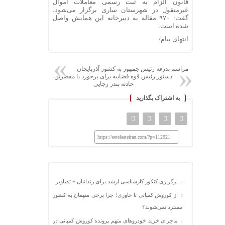
قانون الزام به ثبت رسمی معاملات اموال
غیرمنقول در شهرستان ساری برگزار می‌شود،
گفت: ۹۷۰ مقاله به دبیرخانه این همایش واصل
شده است.
انتهای پیام/
مراسم بدرقه رئیس جمهور به کشور آذربایجان
دستور رئیس قوه قضاییه برای برخورد با مقصرین
حادثه بندر رجایی
به اشتراک بگذارید
https://eetelaateiran.com/?p=112921
برگزاری کنکور کارشناسی ارشد برای زندانیان + تصاویر
از کوروش کمپانی تا خاوری؛ چرا برخی متهمان به کشور
مسترد نمی‌شوند؟
ماجرای خرید خودروهای متهم پرونده کوروش کمپانی در