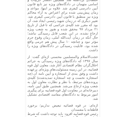
اسامی متهمان در دادگاه‌های ویژه نیز تابع قانون
آیین دادرسی کیفری شد. علاوه بر اینها، مواعد و
زمان پیش‌بینی شده برای اعتراض به آراء محاکم
ویژه نیز منطبق با قانون آیین دادرسی کیفری شد.
تغییر دیگری که در زمان شهید رئیسی ایجاد شد، آن
بود که مقرر شد کلیه‌ی جرائمی که تا قبل از تاریخ
۲۱ مرداد ۹۷ محقق شده و هنوز به شعب ویژه
ارجاع نشده، در این شعب قابل رسیدگی نباشد؛
حال آنکه در زمان آیت‌الله آملی، زمان وقوع جرم
مؤثر نبود و چنانچه ۱۰ سال پیش هم جرمی واقع
شده بود، قابلیت رسیدگی در دادگاه‌های ویژه را
داشت.
حجت‌الاسلام والمسلمین محسنی اژه‌ای گفت: از
سال ۱۳۹۷ که دادگاه‌های ویژه رسیدگی به جرائم
اخلال‌گران نظام اقتصادی آغاز شد، معاون اول قوه
قضاییه، در این زمینه مسئولیت‌های ویژه‌ای برعهده
داشت و وفق بندی از استجازه و آیین نامه آن (چه
استجازه نخست و چه استجازه تمدیدشده) کلیه‌ی
پرونده‌های مرتبط، با نظر و نظارت معاون اول به
شعب ویژه ارجاع می‌شد. همچنین طبق آیین نامه،
دبیرخانه‌ای در معاونت اول قوه قضاییه برای پیگیری
امور مربوط به دادگاه‌های مفاسد اقتصادی تشکیل
شد.
اژه‌ای: در قوه قضائیه تبعیض نداریم/ برخورد
قاطعانه با مفسدان‌
رئیس قوه قضاییه افزود: باید توجه داشت که شرط