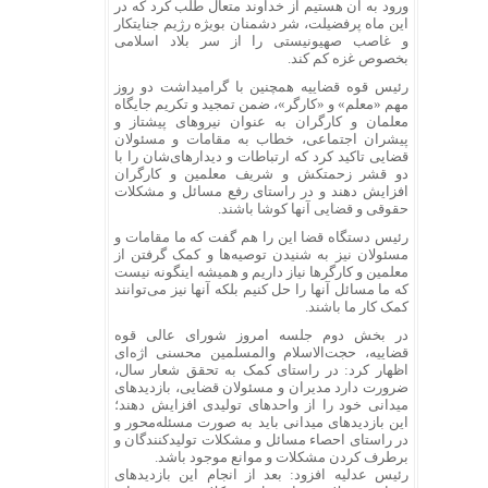
ورود به آن هستیم از خداوند متعال طلب کرد که در
این ماه پرفضیلت، شر دشمنان بویژه رژیم جنایتکار
و غاصب صهیونیستی را از سر بلاد اسلامی
بخصوص غزه کم کند.
رئیس قوه قضاییه همچنین با گرامیداشت دو روز
مهم «معلم» و «کارگر»، ضمن تمجید و تکریم جایگاه
معلمان و کارگران به عنوان نیرو‌های پیشتاز و
پیشران اجتماعی، خطاب به مقامات و مسئولان
قضایی تاکید کرد که ارتباطات و دیدارهای‌شان را با
دو قشر زحمتکش و شریف معلمین و کارگران
افزایش دهند و در راستای رفع مسائل و مشکلات
حقوقی و قضایی آنها کوشا باشند.
رئیس دستگاه قضا این را هم گفت که ما مقامات و
مسئولان نیز به شنیدن توصیه‌ها و کمک گرفتن از
معلمین و کارگر‌ها نیاز داریم و همیشه اینگونه نیست
که ما مسائل آنها را حل کنیم بلکه آنها نیز می‌توانند
کمک کار ما باشند.
در بخش دوم جلسه امروز شورای عالی قوه
قضاییه، حجت‌الاسلام والمسلمین محسنی اژه‌ای
اظهار کرد: در راستای کمک به تحقق شعار سال،
ضرورت دارد مدیران و مسئولان قضایی، بازدید‌های
میدانی خود را از واحد‌های تولیدی افزایش دهند؛
این بازدید‌های میدانی باید به صورت مسئله‌محور و
در راستای احصاء مسائل و مشکلات تولیدکنندگان و
برطرف کردن مشکلات و موانع موجود باشد.
رئیس عدلیه افزود: بعد از انجام این بازدید‌های