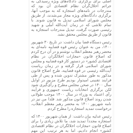
اصلی برای برگزاری دادگاه‌های ویژه رسیدگی به
جرائم اخلال‌گران نظام اقتصادی آن بود که
مندرجات در نامه‌های استجازه که به موجب آنها،
برگزاری دادگاه‌های ویژه مجاز می‌شدند، از طریق
مجلس شورای اسلامی تبدیل به قانون شوند. با
تمام تلاشی که در زمان آیت‌الله آملی و شهید
رئیسی صورت گرفت، تبدیل مندرجات استجازه به
قانون از طریق مجلس محقق نشد.
رئیس دستگاه قضا بیان داشت: در تاریخ ۳۰ شهریور
۱۴۰۰، من به عنوان رئیس قوه قضاییه نامه‌ای به
محضر رهبر معظم انقلاب نوشتم و در آن درج کردم
که اصلاح قانون «مجازات اخلالگران در نظام
اقتصادی کشور» در دستور کار قوه قضاییه و مجلس
شورای اسلامی قرار گرفته و در زمان ریاست
آیت‌الله رئیسی در قوه قضاییه، طرحِ اصلاح قانون
مذکور به طور مشترک تدوین شده و پس از طی
فرایند تقنینی امیدوار بودیم طرح مزبور در اوایل
سال ۱۴۰۰ در صحن مجلس مطرح و رأی‌گیری شود
لکن برگزاری انتخابات ریاست جمهوری و فرآیند
رأی اعتماد به وزراء در سال ۱۴۰۰ موجب طولانی
شدن روند اصلاح قانون مذکور شد. فلذا من نیز در
نامه شهریور ۱۴۰۰ به محضر رهبر معظم انقلاب،
درخواست تمدید استجازه را مطرح کردم.
رئیس عدلیه بیان داشت: از همان شهریور ۱۴۰۰ که
استجازه مجدداً تمدید شد، ما تلاش زیادی را برای
اصلاح قانون «مجازات اخلالگران در نظام اقتصادی
کشور» انجام دادیم، اما به هر ترتیب این مهم