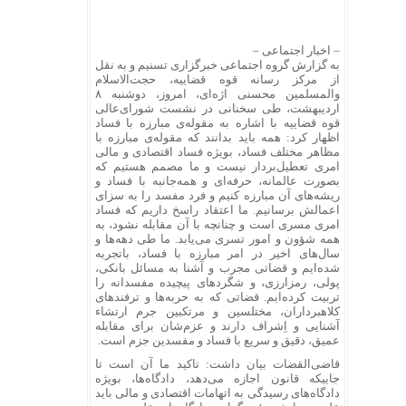
– اخبار اجتماعی –
به گزارش گروه اجتماعی خبرگزاری تسنیم و به نقل
از مرکز رسانه قوه قضاییه، حجت‌الاسلام
والمسلمین محسنی اژه‌ای، امروز، دوشنبه ۸
اردیبهشت، طی سخنانی در نشست شورای‌عالی
قوه قضاییه با اشاره به مقوله‌ی مبارزه با فساد
اظهار کرد: همه باید بدانند که مقوله‌ی مبارزه با
مظاهر مختلف فساد، بویژه فساد اقتصادی و مالی
امری تعطیل‌بردار نیست و ما مصمم هستیم که
بصورت عالمانه، حرفه‌ای و همه‌جانبه با فساد و
ریشه‌های آن مبارزه کنیم و فرد مفسد را به سزای
اعمالش برسانیم. ما اعتقاد راسخ داریم که فساد
امری مسری است و چنانچه با آن مقابله نشود، به
همه شؤون و امور تسری می‌یابد. ما طی دهه‌ها و
سال‌های اخیر در امر مبارزه با فساد، باتجربه
شده‌ایم و قضاتی مجرب و آشنا به مسائل بانکی،
پولی، رمزارزی، و شگرد‌های پیچیده مفسدانه را
تربیت کرده‌ایم. قضاتی که به حربه‌ها و ترفند‌های
کلاهبرداران، مختلسین و مرتکبین جرم ارتشاء
آشنایی و اِشراف دارند و عزم‌شان برای مقابله
عمیق، دقیق و سریع با فساد و مفسدین جزم است.
قاضی‌القضات بیان داشت: تاکید ما آن است تا
جاییکه قانون اجازه می‌دهد، دادگاه‌ها، بویژه
دادگاه‌های رسیدگی به اتهامات اقتصادی و مالی باید