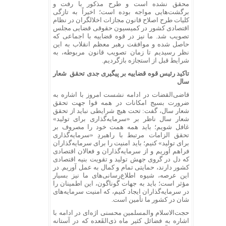
محقق نشده است و طرح مذکور با رفت و
برگشت‌هایی مواجه بوده است؛ اخیراً به تازگی
کلیات طرح اصلاح قانون مجازات اخلالگران در نظام
اقتصادی کشور در کمیسیون حقوقی قضایی مجلس
تصویب شد. ما نیز در قوه قضاییه با اجماعی که
حاصل شده و موافقت رهبر معظم انقلاب به این
نظر رسیدیم تا زمان تصویب قانون مربوطه، به
شرایط قبل از استجازه بازگردیم.
تاکید رئیس قوه قضاییه بر پیگیری جدی تحقق شعار
سال
قاضی‌القضات در ادامه نشست امروز با اشاره به
ضرورت بسیج امکانات در همه قوا جهت تحقق
شعار سال، گفت: تحت هیچ شرایطی نباید از تحقق
شعار سال ناظر بر «سرمایه‌گذاری برای تولید»
غافل شویم؛ باید همه همت خود را مصروف بر
تحقق الزامات مرتبط با راهبردِ «سرمایه‌گذاری
برای تولید» کنیم؛ باید امنیت را برای سرمایه‌گذاران
فراهم آوریم و از سرمایه‌گذاران و فعالان اقتصادی
که دل در گروی جهش تولید و تقویت بنیه اقتصادی
کشور دارند، حمایتی تمام و کمال به عمل آوریم. در
این عرصه، شیوه اطلاع‌رسانی‌های ما نیز بسیار
مؤثر است؛ باید به جهات گوناگون، این اطمینان را
در سرمایه‌گذاران ایجاد کنیم، که امنیت سرمایه‌های
شان در کشور ما تأمین است.
حجت‌الاسلام والمسلمین محسنی اژه‌ای در ادامه با
اشاره به فضائل کثیر ماه ذی‌القَعده که در آستانه