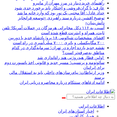
راهنمای خرید دینار در مرز مهران از مانیرو
عارف: با گران‌فروشی و احتکار باید برخورد جدی شود
حداد عادل: آقا مجتبی یک نور بود که وارد خانه ما شد
توضیح افشین درباره سند راهبردی «توسعه فرانچایز
دانش‌بنیان»
آسیب به ۱۱۶ دکل مخابراتی هرمزگان در حملات آمریکا؛ تلفن
ثابت، همراه و اینترنت ‌قطع شده است
افشای مشخصات شیائومی ۱۸ پرو/ پادشاه جدید با دوربین
۲۰۰ مگاپیکسلی و باتری ۷۰۰۰ میلی‌آمپری در راه است
نقشه جدید بازده اجاره در تهران؛ سرمایه‌گذاری در کدام
مناطق به‌صرفه‌تر است؟
اولین قطار هیدروژنی هند راه‌اندازی شد
سائوتومه و پرنسیپ؛ مسیر جدید و قانونی اخذ پاسپورت دوم
برای ایرانیان
وزیر ارتباطات: پیام‌رسان‌های داخلی باید به استقلال مالی
برسند
ادامه ادعاهای سنتکام درباره محاصره دریایی ایران
اطلاعات‌ ‎ایرانی
اخبار استان‌های ایران
همیار کارآفرین