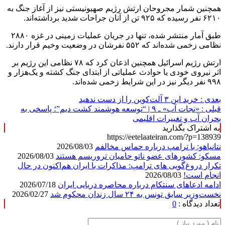
همچنین شمار مجروحان ارتش رژیم صهیونیستی نیز از آغاز جنگ به
۶۲۱۰ نفر رسیده که ۹۲۵ تن از آنان جراحات شدید برداشته‌اند.
طبق آمار منتشر شده، تنها در جریان عملیات زمینی در غزه ۲۸۸۰
نظامی زخمی شده‌اند که ۵۵۲ نفرشان در وضعیت وخیم قرار دارند.
ارتش رژیم اسرائیل همچنین اذعان کرد که ۷۸ نظامی این رژیم بر
اثر نیروی خودی یا حوادث عملیاتی از ابتدای جنگ کشته و یک‌هزار و
۹۹۸ نفر دیگر نیز در این شرایط زخمی شده‌اند.
بعدی :
خرید این ۳ آلت‌کوین را از دست ندهید
قبلی :
«نجات آب» ـ ۹ | “توسعه هوشمند کشت دیم”؛ پاسخی به
بحران آب و تغییرات اقلیمی
به اشتراک بگذارید
https://eetelaateiran.com/?p=138939
نتانیاهو: با ترامپ درباره حماس مخالفم
2026/08/03
مسکو: کشورهای عضو ناتو حامیان تروریسم هستند
2026/08/03
تکرار دروغ‌گویی های ترامپ: مذاکرات با ایران هم‌اکنون در حال
انجام است!
2026/08/03
ادامه ادعاهای سنتکام درباره محاصره دریایی ایران
2026/07/18
نخست‌وزیر سابق تونس به ۲۴ سال زندان محکوم شد
2026/02/27
تعداد دیدگاه :
0