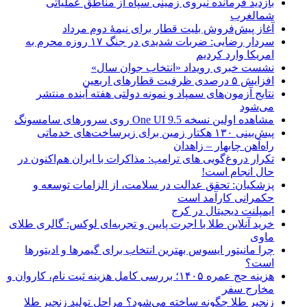
بازدید فرمانده نیروی زمینی سپاه از مناطق عملیاتی
شمالغرب
آغاز پیش‌فروش بلیت قطار برای نیمۀ دوم مرداد
سردار رضایی: ضربات شدیدی در جنگ ۱۷ روزه محرم به
امریکا وارد کردیم
نشست خبری رویداد «انتخاب جوان سال»
افزایش ۵ درصدی ظرفیت قطارهای اربعین
نتایج آزمون‌های سمپاد و نمونه دولتی هفته آینده منتشر
می‌شود
مشاهده اولین نسخه One UI 9.5 روی سرورهای سامسونگ
پیش‌بینی ۱۳۰ هکتار زمین برای زیرساخت‌های خدماتی
راه‌آهن چابهار – زاهدان
تکرار دروغ‌گویی های ترامپ: مذاکرات با ایران هم‌اکنون در
حال انجام است!
پزشکیان: تحقق عدالت در سلامت، از الزامات توسعه و
حکمرانی کارآمد است
ایمپلنت دیجیتال در کرج
خرید آنلاین طلا با اجرت پایین و تجربه‌ای لوکس: گالری طلای
ماوی
چرا مانیتور ایسوس بهترین انتخاب برای گیمرها و ادیتورها
است؟
هزینه حج عمره ۱۴۰۵؛ بررسی کامل هزینه ثبت نام، کاروان و
مخارج سفر
زنجیر طلا چگونه ساخته می‌شود؟ مراحل تولید زنجیر طلا