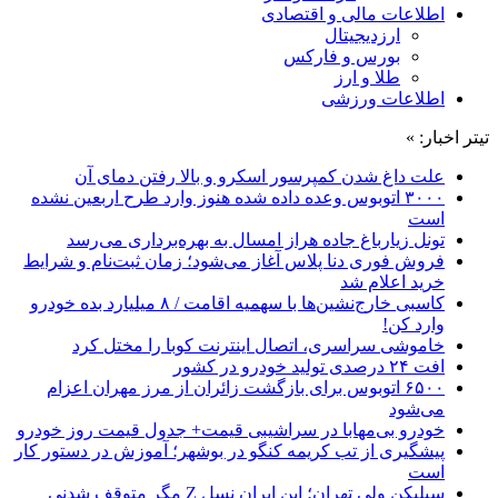
اطلاعات مالی و اقتصادی
ارزدیجیتال
بورس و فارکس
طلا و ارز
اطلاعات ورزشی
تیتر اخبار: »
علت داغ شدن کمپرسور اسکرو و بالا رفتن دمای آن
۳۰۰۰ اتوبوس وعده داده شده هنوز وارد طرح اربعین نشده
است
تونل زیارباغ جاده هراز امسال به بهره‌برداری می‌رسد
فروش فوری دنا پلاس آغاز می‌شود؛ زمان ثبت‌نام و شرایط
خرید اعلام شد
کاسبی خارج‌نشین‌ها با سهمیه اقامت / ۸ میلیارد بده خودرو
وارد کن!
خاموشی سراسری، اتصال اینترنت کوبا را مختل کرد
افت ۲۴ درصدی تولید خودرو در کشور
۶۵۰۰ اتوبوس برای بازگشت زائران از مرز مهران اعزام
می‌شود
خودرو بی‌مهابا در سراشیبی قیمت+ جدول قیمت روز خودرو
پیشگیری از تب کریمه کنگو در بوشهر؛ آموزش در دستور کار
است
سیلیکن ولیِ تهران؛ این ایران نسل Z مگر متوقف شدنی