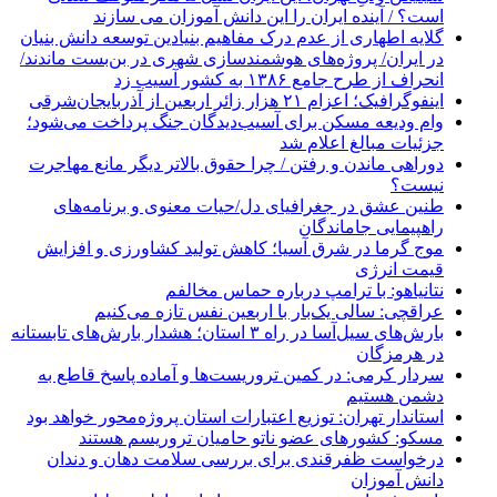
است؟ / آینده ایران را این دانش آموزان می سازند
گلایه اطهاری از عدم درک مفاهیم بنیادین توسعه دانش بنیان
در ایران/ پروژه‌های هوشمندسازی شهری در بن‌بست ماندند/
انحراف از طرح جامع ۱۳۸۶ به کشور آسیب زد
اینفوگرافیک؛ اعزام ۲۱ هزار زائر اربعین از آذربایجان‌شرقی
وام ودیعه مسکن برای آسیب‌دیدگان جنگ پرداخت می‌شود؛
جزئیات مبالغ اعلام شد
دوراهی ماندن و رفتن / چرا حقوق بالاتر دیگر مانع مهاجرت
نیست؟
طنین عشق در جغرافیای دل/حیات معنوی و برنامه‌های
راهپیمایی جاماندگان
موج گرما در شرق آسیا؛ کاهش تولید کشاورزی و افزایش
قیمت انرژی
نتانیاهو: با ترامپ درباره حماس مخالفم
عراقچی: سالی یک‌بار با اربعین نفس تازه می‌کنیم
بارش‌های سیل‌آسا در راه ۳ استان؛ هشدار بارش‌های تابستانه
در هرمزگان
سردار کرمی: در کمین تروریست‌ها و آماده پاسخ قاطع به
دشمن هستیم
استاندار تهران: توزیع اعتبارات استان پروژه‌محور خواهد بود
مسکو: کشورهای عضو ناتو حامیان تروریسم هستند
درخواست ظفرقندی برای بررسی سلامت دهان و دندان
دانش آموزان