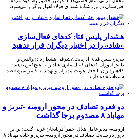
محفل قرآنی امام حسنی‌ها با تکیه بر حضور باشکوه مردم
خوزستان در ورزشگاه شهدای فولاد اهواز برگزار می‌شود.
هشدار پلیس فتا: کدهای فعال‌سازی
«شاد» را در اختیار دیگران قرار ندهید
تبریز- پلیس فتای آذربایجان‌شرقی هشدار داد: والدین و
دانش‌آموزان کدهای فعال‌سازی شاد را به هیچ‌کس ندهند؛
کلاهبرداران با جعل هویت مدیران و تهدید به کسر نمره قصد
سوءاستفاده دارند.
دو فقره تصادف در محور ارومیه -تبریز و
مهاباد ۸ مصدوم برجا گذاشت
ارومیه- مدیرعامل هلال احمر آذربایجان غربی گفت: بر اثر
بروز دو سانحه تصادف در محور ارومیه- تبریز و جاده مهاباد ۸