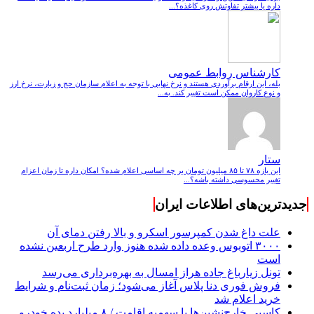
داره یا بیشتر تفاوتش روی کاغذه؟...
کارشناس روابط عمومی
بله، این ارقام برآوردی هستند و نرخ نهایی با توجه به اعلام سازمان حج و زیارت، نرخ ارز
و نوع کاروان ممکن است تغییر کند. به...
ستار
این بازه ۷۸ تا ۸۵ میلیون تومان بر چه اساسی اعلام شده؟ امکان داره تا زمان اعزام
تغییر محسوسی داشته باشه؟...
جدیدترین‌های اطلاعات ایران
علت داغ شدن کمپرسور اسکرو و بالا رفتن دمای آن
۳۰۰۰ اتوبوس وعده داده شده هنوز وارد طرح اربعین نشده
است
تونل زیارباغ جاده هراز امسال به بهره‌برداری می‌رسد
فروش فوری دنا پلاس آغاز می‌شود؛ زمان ثبت‌نام و شرایط
خرید اعلام شد
کاسبی خارج‌نشین‌ها با سهمیه اقامت / ۸ میلیارد بده خودرو