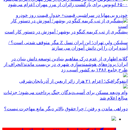
۶۵۰۰ اتوبوس برای بازگشت زائران از مرز مهران اعزام می‌شود
خودرو بی‌مهابا در سراشیبی قیمت+ جدول قیمت روز خودرو
پیشگیری از تب کریمه کنگو در بوشهر؛ آموزش در دستور کار است
سیلیکن ولیِ تهران؛ این ایران نسل Z مگر متوقف شدنی است؟ /
آینده ایران را این دانش آموزان می سازند
گلایه اطهاری از عدم درک مفاهیم بنیادین توسعه دانش بنیان در
ایران/ پروژه‌های هوشمندسازی شهری در بن‌بست ماندند/انحراف از
طرح جامع ۱۳۸۶ به کشور آسیب زد
اینفوگرافیک؛ اعزام ۲۱ هزار زائر اربعین از آذربایجان‌شرقی
وام ودیعه مسکن برای آسیب‌دیدگان جنگ پرداخت می‌شود؛ جزئیات
مبالغ اعلام شد
دوراهی ماندن و رفتن / چرا حقوق بالاتر دیگر مانع مهاجرت نیست؟