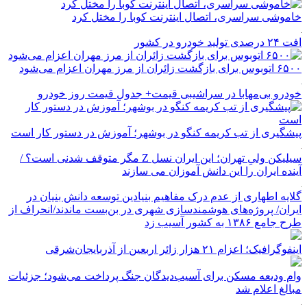
خاموشی سراسری، اتصال اینترنت کوبا را مختل کرد
افت ۲۴ درصدی تولید خودرو در کشور
۶۵۰۰ اتوبوس برای بازگشت زائران از مرز مهران اعزام می‌شود
خودرو بی‌مهابا در سراشیبی قیمت+ جدول قیمت روز خودرو
پیشگیری از تب کریمه کنگو در بوشهر؛ آموزش در دستور کار است
سیلیکن ولیِ تهران؛ این ایران نسل Z مگر متوقف شدنی است؟ /
آینده ایران را این دانش آموزان می سازند
گلایه اطهاری از عدم درک مفاهیم بنیادین توسعه دانش بنیان در
ایران/ پروژه‌های هوشمندسازی شهری در بن‌بست ماندند/انحراف از
طرح جامع ۱۳۸۶ به کشور آسیب زد
اینفوگرافیک؛ اعزام ۲۱ هزار زائر اربعین از آذربایجان‌شرقی
وام ودیعه مسکن برای آسیب‌دیدگان جنگ پرداخت می‌شود؛ جزئیات
مبالغ اعلام شد