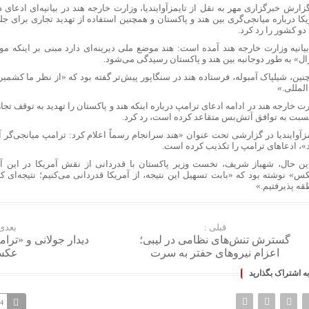
گزارش خبرگزاری مهر به نقل از
تایمزآوایندیا
، وزارت خارجه هند در بیانیه‌ای ادعای
یکا درباره میانجی‌گری بین
هند و
پاکستان و همچنین استفاده از تهدید تجاری برای جل
دو کشور را رد کرد.
بیانیه وزارت خارجه هند آمده است: هند موضع ملی دیرینه‌ای دارد مبنی بر اینکه 
ال» به طور دوجانبه بین
هند و
پاکستان رسیدگی می‌شود.
نین،
شیلپاک
آمبوله
، فرستاده هند در سنگاپور پیش‌تر گفته بود که «از نظر ما کشم
المللی.»
رت خارجه هند در ادامه ادعای ترامپ درباره اینکه
هند و
پاکستان را تهدید به توقف تجا
نسبت به توافق آتش‌بس متقاعد کرده است، رد کرد.
زآوایندیا
در گزارشی تحت عنوان «هند سرانجام رسماً اعلام کرد: ترامپ
میانجی‌گر
آ
د»، ادعاهای ترامپ را تکذیب کرده است.
این حال، شهباز شریف، نخست وزیر پاکستان با قدردانی از نقش آمریکا در این 
کس» نوشته بود که «بابت تسهیل این نتیجه، از آمریکا قدردانی می‌کنیم؛ نتیجه‌ای که
قه پذیرفتیم.»
قبلی :
بعدی 
گسترش تنش‌های نظامی در لیبی؛
دیدار جولانی و «تر
اعزام نیروهای حفتر به سرت
عک
به اشتراک بگذارید
74