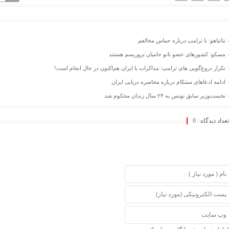
نتانیاهو: با ترامپ درباره حماس مخالفم
مسکو: کشورهای عضو ناتو حامیان تروریسم هستند
تکرار دروغ‌گویی های ترامپ: مذاکرات با ایران هم‌اکنون در حال انجام است!
ادامه ادعاهای سنتکام درباره محاصره دریایی ایران
نخست‌وزیر سابق تونس به ۲۴ سال زندان محکوم شد
تعداد دیدگاه :
0