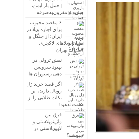
| حمل بار ایمن،
سریع و مقرون‌به‌صرفه
۶ مقصد محبوب
برای اجاره ویلا در
ایران؛ از جنگل و
دریا تا ویلاهای لاکچری
اطراف تهران
نقش ترولی در
بهبود سرویس
دهی رستوران ها
اگر قصد خرید ژل
رویال دارید، این
نکات طلایی را از
دست ندهید!
فرق بین
واژینوپلاستی و
لابیوپلاستی در
چیست؟