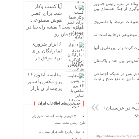
 دونالد ترامپ، رئیس جمهور
آیا کسب وکار
وگیری از جنگ هسته‌ای بین
شما برای عصر
هوش مصنوعی
موضوعات مرتبط با «قلمروی
آماده است؟ نقشه راه بقا در
بحران پیش رو
یر موضوعی دوجانبه است نه
۶ ابزار ضروری
رت کرده و
از این طریق
آنها
اما رایگان برای
ترید موفق در
تش‌بس بین
هند و
پاکستان
فارکس
آتش‌بس در شبکه اجتماعی
مقایسه آیفون ۱۶
 ما نیز به نفع صلح و ثبات
پرو مکس با سایر
پرچمداران بازار
:
جدیدترین‌های اطلاعات ایران
امپ» در عربستان+
س
۳۰۰۰ اتوبوس وعده داده شده هنوز وارد
طرح اربعین نشده است
تونل زیارباغ جاده هراز امسال به
https://eetelaateiran.com/?p=1253
بهره‌برداری می‌رسد