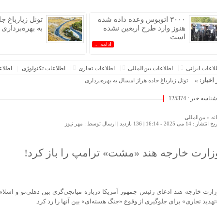
۳۰۰۰ اتوبوس وعده داده شده
تونل زیارباغ ج
هنوز وارد طرح اربعین نشده
به بهره‌برداری
است
ادامه ...
عات‌ ‎ایرانی
اطلاعات بین‌المللی
اطلاعات تجاری
اطلاعات تکنولوژی
اطلا
 اخبار: »
تونل زیارباغ جاده هراز امسال به بهره‌برداری می‌رسد
شناسه خبر : 125374
نه »
بین‌المللی
 انتشار : 14 می 2025 - 16:14 |
136 بازدید
| ارسال توسط :
مهر نیوز
زارت خارجه هند «مشت» ترامپ را باز کرد!
زارت خارجه هند ادعای رئیس جمهور آمریکا درباره میانجی‌گری بین دهلی‌نو و اسلام‌آ
تهدید تجاری» برای جلوگیری از وقوع «جنگ هسته‌ای» بین آنها را رد کرد.