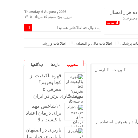
اده هراز امسال
Thursday, 6 August , 2026
امروز : پنج شنبه, ۱۵ مرداد , ۱۴۰۵
 می‌رسد
ادامه ...
عات پزشکی
اطلاعات مالی و اقتصادی
اطلاعات ورزشی
محبوب
تازه‌ها
دیدگاهها
پرینت
ارسال
قهوه باکیفیت از
کجا بخریم؟
معرفی ۵
برشته‌کاری برتر در ایران
۱۱شاخص مهم
برای درمان اعتیاد
با کیفیت بالا
باد و همچنین استفاده از
باربری در اصفهان
با باربری جهان‌نما