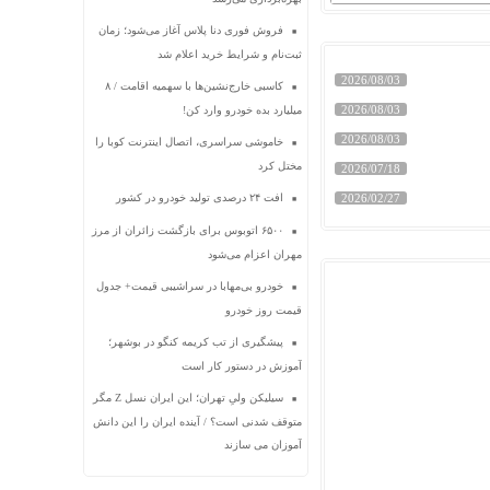
فروش فوری دنا پلاس آغاز می‌شود؛ زمان
ثبت‌نام و شرایط خرید اعلام شد
2026/08/03
کاسبی خارج‌نشین‌ها با سهمیه اقامت / ۸
2026/08/03
میلیارد بده خودرو وارد کن!
2026/08/03
خاموشی سراسری، اتصال اینترنت کوبا را
مختل کرد
2026/07/18
2026/02/27
افت ۲۴ درصدی تولید خودرو در کشور
۶۵۰۰ اتوبوس برای بازگشت زائران از مرز
مهران اعزام می‌شود
خودرو بی‌مهابا در سراشیبی قیمت+ جدول
قیمت روز خودرو
پیشگیری از تب کریمه کنگو در بوشهر؛
آموزش در دستور کار است
سیلیکن ولیِ تهران؛ این ایران نسل Z مگر
متوقف شدنی است؟ / آینده ایران را این دانش
آموزان می سازند