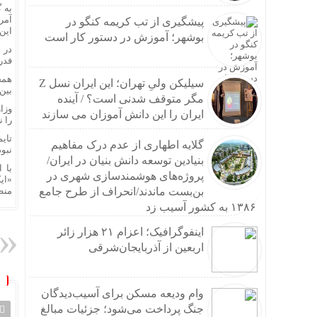
به 
آمر
پیشگیری از تب کریمه کنگو در
این 
بوشهر؛ آموزش در دستور کار است
در 
فدر
همچ
سیلیکن ولیِ تهران؛ این ایران نسل Z
بین‌
مگر متوقف شدنی است؟ / آینده
وزا
ایران را این دانش آموزان می سازند
را 
تایم
گلایه اطهاری از عدم درک مفاهیم
نبو
بنیادین توسعه دانش بنیان در ایران/
با 
پروژه‌های هوشمندسازی شهری در
«ای
بن‌بست ماندند/انحراف از طرح جامع
منط
۱۳۸۶ به کشور آسیب زد
اینفوگرافیک؛ اعزام ۲۱ هزار زائر
اربعین از آذربایجان‌شرقی
وام ودیعه مسکن برای آسیب‌دیدگان
جنگ پرداخت می‌شود؛ جزئیات مبالغ