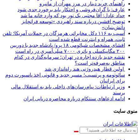
راهنمای خرید دینار در مرز مهران از مانیرو
عارف: با گران‌فروشی و احتکار باید برخورد جدی شود
حداد عادل: آقا مجتبی یک نور بود که وارد خانه ما شد
توضیح افشین درباره سند راهبردی «توسعه فرانچایز
دانش‌بنیان»
آسیب به ۱۱۶ دکل مخابراتی هرمزگان در حملات آمریکا؛ تلفن
ثابت، همراه و اینترنت ‌قطع شده است
افشای مشخصات شیائومی ۱۸ پرو/ پادشاه جدید با دوربین
۲۰۰ مگاپیکسلی و باتری ۷۰۰۰ میلی‌آمپری در راه است
نقشه جدید بازده اجاره در تهران؛ سرمایه‌گذاری در کدام
مناطق به‌صرفه‌تر است؟
اولین قطار هیدروژنی هند راه‌اندازی شد
سائوتومه و پرنسیپ؛ مسیر جدید و قانونی اخذ پاسپورت دوم
برای ایرانیان
وزیر ارتباطات: پیام‌رسان‌های داخلی باید به استقلال مالی
برسند
ادامه ادعاهای سنتکام درباره محاصره دریایی ایران
منوی سایت