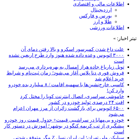
اطلاعات مالی و اقتصادی
ارزدیجیتال
بورس و فارکس
طلا و ارز
اطلاعات ورزشی
تیتر اخبار: »
علت داغ شدن کمپرسور اسکرو و بالا رفتن دمای آن
۳۰۰۰ اتوبوس وعده داده شده هنوز وارد طرح اربعین نشده
است
تونل زیارباغ جاده هراز امسال به بهره‌برداری می‌رسد
فروش فوری دنا پلاس آغاز می‌شود؛ زمان ثبت‌نام و شرایط
خرید اعلام شد
کاسبی خارج‌نشین‌ها با سهمیه اقامت / ۸ میلیارد بده خودرو
وارد کن!
خاموشی سراسری، اتصال اینترنت کوبا را مختل کرد
افت ۲۴ درصدی تولید خودرو در کشور
۶۵۰۰ اتوبوس برای بازگشت زائران از مرز مهران اعزام
می‌شود
خودرو بی‌مهابا در سراشیبی قیمت+ جدول قیمت روز خودرو
پیشگیری از تب کریمه کنگو در بوشهر؛ آموزش در دستور کار
است
سیلیکن ولیِ تهران؛ این ایران نسل Z مگر متوقف شدنی