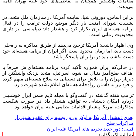
مقامات واشنگتن همچنان به لفاظی‌های خود علیه تهران ادامه
می‌دهند.
بر این اساس،
دوروتی
شیا
، نماینده آمریکا در سازمان ملل متحد، در
نشست شورای امنیت بار دیگر موضع دولت ترامپ را در قبال
برنامه هسته‌ای ایران تکرار کرد و هشدار داد: دیپلماسی نیز دارای
محدودیت زمانی است.
وی اظهار داشت: آمریکا ترجیح می‌دهد از طریق مذاکره به راه‌حلی
دست یابد، اما زمان محدود است. اگر ایران از برنامه هسته‌ای خود
دست
نکشد
، باید در برابر آن پاسخگو باشد.
در حالی‌که ایران همواره تأکید کرده برنامه هسته‌ای‌اش صرفاً با
اهداف صلح‌آمیز دنبال می‌شود، اسرائیل، متحد نزدیک واشنگتن از
دیرباز تهران را به تلاش برای دستیابی به سلاح هسته‌ای متهم کرده
و خود نیز به داشتن زرادخانه هسته‌ای اعلام نشده شهرت دارد.
ترامپ هفته گذشته در گفت‌وگو با مجله تایم ضمن ابراز خوشبینی
درباره امکان دستیابی به توافق، هشدار داد: در صورت شکست
مذاکرات، آمریکا پیشتاز اقدامات نظامی علیه ایران خواهد بود.
بعدی :
هشدار آمریکا به اوکراین و روسیه برای عقب نشینی از
مذاکرات صلح
قبلی :
دور جدید تحریم های آمریکا علیه ایران
به اشتراک بگذارید