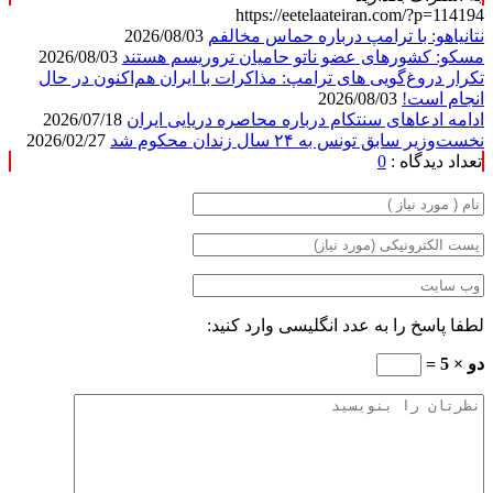
https://eetelaateiran.com/?p=114194
نتانیاهو: با ترامپ درباره حماس مخالفم
2026/08/03
مسکو: کشورهای عضو ناتو حامیان تروریسم هستند
2026/08/03
تکرار دروغ‌گویی های ترامپ: مذاکرات با ایران هم‌اکنون در حال
انجام است!
2026/08/03
ادامه ادعاهای سنتکام درباره محاصره دریایی ایران
2026/07/18
نخست‌وزیر سابق تونس به ۲۴ سال زندان محکوم شد
2026/02/27
تعداد دیدگاه :
0
لطفا پاسخ را به عدد انگلیسی وارد کنید:
دو × 5 =