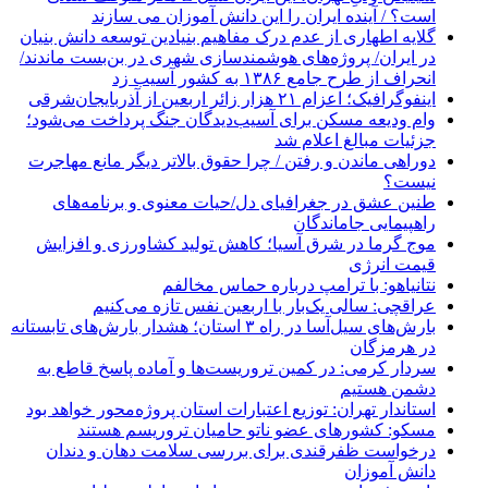
است؟ / آینده ایران را این دانش آموزان می سازند
گلایه اطهاری از عدم درک مفاهیم بنیادین توسعه دانش بنیان
در ایران/ پروژه‌های هوشمندسازی شهری در بن‌بست ماندند/
انحراف از طرح جامع ۱۳۸۶ به کشور آسیب زد
اینفوگرافیک؛ اعزام ۲۱ هزار زائر اربعین از آذربایجان‌شرقی
وام ودیعه مسکن برای آسیب‌دیدگان جنگ پرداخت می‌شود؛
جزئیات مبالغ اعلام شد
دوراهی ماندن و رفتن / چرا حقوق بالاتر دیگر مانع مهاجرت
نیست؟
طنین عشق در جغرافیای دل/حیات معنوی و برنامه‌های
راهپیمایی جاماندگان
موج گرما در شرق آسیا؛ کاهش تولید کشاورزی و افزایش
قیمت انرژی
نتانیاهو: با ترامپ درباره حماس مخالفم
عراقچی: سالی یک‌بار با اربعین نفس تازه می‌کنیم
بارش‌های سیل‌آسا در راه ۳ استان؛ هشدار بارش‌های تابستانه
در هرمزگان
سردار کرمی: در کمین تروریست‌ها و آماده پاسخ قاطع به
دشمن هستیم
استاندار تهران: توزیع اعتبارات استان پروژه‌محور خواهد بود
مسکو: کشورهای عضو ناتو حامیان تروریسم هستند
درخواست ظفرقندی برای بررسی سلامت دهان و دندان
دانش آموزان