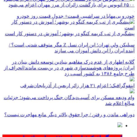
۶۵۰۰ اتوبوس برای بازگشت زائران از مرز مهران اعزام می‌شود
خودرو بی‌مهابا در سراشیبی قیمت+ جدول قیمت روز خودرو
پیشگیری از تب کریمه کنگو در بوشهر؛ آموزش در دستور کار است
سیلیکن ولیِ تهران؛ این ایران نسل Z مگر متوقف شدنی است؟ /
آینده ایران را این دانش آموزان می سازند
گلایه اطهاری از عدم درک مفاهیم بنیادین توسعه دانش بنیان در
ایران/ پروژه‌های هوشمندسازی شهری در بن‌بست ماندند/انحراف از
طرح جامع ۱۳۸۶ به کشور آسیب زد
اینفوگرافیک؛ اعزام ۲۱ هزار زائر اربعین از آذربایجان‌شرقی
وام ودیعه مسکن برای آسیب‌دیدگان جنگ پرداخت می‌شود؛ جزئیات
مبالغ اعلام شد
دوراهی ماندن و رفتن / چرا حقوق بالاتر دیگر مانع مهاجرت نیست؟