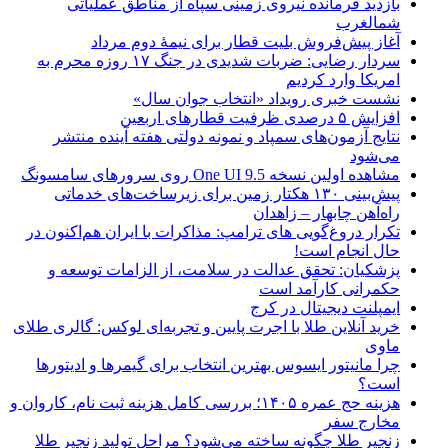
بازدید فرمانده نیروی زمینی سپاه از مناطق عملیاتی
شمالغرب
آغاز پیش‌فروش بلیت قطار برای نیمۀ دوم مرداد
سردار رضایی: ضربات شدیدی در جنگ ۱۷ روزه محرم به
امریکا وارد کردیم
نشست خبری رویداد «انتخاب جوان سال»
افزایش ۵ درصدی ظرفیت قطارهای اربعین
نتایج آزمون‌های سمپاد و نمونه دولتی هفته آینده منتشر
می‌شود
مشاهده اولین نسخه One UI 9.5 روی سرورهای سامسونگ
پیش‌بینی ۱۳۰ هکتار زمین برای زیرساخت‌های خدماتی
راه‌آهن چابهار – زاهدان
تکرار دروغ‌گویی های ترامپ: مذاکرات با ایران هم‌اکنون در
حال انجام است!
پزشکیان: تحقق عدالت در سلامت، از الزامات توسعه و
حکمرانی کارآمد است
ایمپلنت دیجیتال در کرج
خرید آنلاین طلا با اجرت پایین و تجربه‌ای لوکس: گالری طلای
ماوی
چرا مانیتور ایسوس بهترین انتخاب برای گیمرها و ادیتورها
است؟
هزینه حج عمره ۱۴۰۵؛ بررسی کامل هزینه ثبت نام، کاروان و
مخارج سفر
زنجیر طلا چگونه ساخته می‌شود؟ مراحل تولید زنجیر طلا