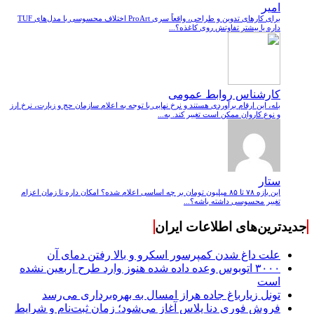
امیر
برای کارهای تدوین و طراحی، واقعاً سری ProArt اختلاف محسوسی با مدل‌های TUF
داره یا بیشتر تفاوتش روی کاغذه؟...
کارشناس روابط عمومی
بله، این ارقام برآوردی هستند و نرخ نهایی با توجه به اعلام سازمان حج و زیارت، نرخ ارز
و نوع کاروان ممکن است تغییر کند. به...
ستار
این بازه ۷۸ تا ۸۵ میلیون تومان بر چه اساسی اعلام شده؟ امکان داره تا زمان اعزام
تغییر محسوسی داشته باشه؟...
جدیدترین‌های اطلاعات ایران
علت داغ شدن کمپرسور اسکرو و بالا رفتن دمای آن
۳۰۰۰ اتوبوس وعده داده شده هنوز وارد طرح اربعین نشده
است
تونل زیارباغ جاده هراز امسال به بهره‌برداری می‌رسد
فروش فوری دنا پلاس آغاز می‌شود؛ زمان ثبت‌نام و شرایط