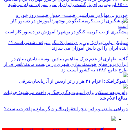
۶۵۰۰ اتوبوس برای بازگشت زائران از مرز مهران اعزام می‌شود
خودرو بی‌مهابا در سراشیبی قیمت+ جدول قیمت روز خودرو
پیشگیری از تب کریمه کنگو در بوشهر؛ آموزش در دستور کار است
سیلیکن ولیِ تهران؛ این ایران نسل Z مگر متوقف شدنی است؟ /
آینده ایران را این دانش آموزان می سازند
گلایه اطهاری از عدم درک مفاهیم بنیادین توسعه دانش بنیان در
ایران/ پروژه‌های هوشمندسازی شهری در بن‌بست ماندند/انحراف از
طرح جامع ۱۳۸۶ به کشور آسیب زد
اینفوگرافیک؛ اعزام ۲۱ هزار زائر اربعین از آذربایجان‌شرقی
وام ودیعه مسکن برای آسیب‌دیدگان جنگ پرداخت می‌شود؛ جزئیات
مبالغ اعلام شد
دوراهی ماندن و رفتن / چرا حقوق بالاتر دیگر مانع مهاجرت نیست؟