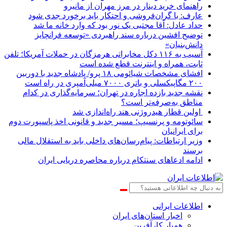
راهنمای خرید دینار در مرز مهران از مانیرو
عارف: با گران‌فروشی و احتکار باید برخورد جدی شود
حداد عادل: آقا مجتبی یک نور بود که وارد خانه ما شد
توضیح افشین درباره سند راهبردی «توسعه فرانچایز
دانش‌بنیان»
آسیب به ۱۱۶ دکل مخابراتی هرمزگان در حملات آمریکا؛ تلفن
ثابت، همراه و اینترنت ‌قطع شده است
افشای مشخصات شیائومی ۱۸ پرو/ پادشاه جدید با دوربین
۲۰۰ مگاپیکسلی و باتری ۷۰۰۰ میلی‌آمپری در راه است
نقشه جدید بازده اجاره در تهران؛ سرمایه‌گذاری در کدام
مناطق به‌صرفه‌تر است؟
اولین قطار هیدروژنی هند راه‌اندازی شد
سائوتومه و پرنسیپ؛ مسیر جدید و قانونی اخذ پاسپورت دوم
برای ایرانیان
وزیر ارتباطات: پیام‌رسان‌های داخلی باید به استقلال مالی
برسند
ادامه ادعاهای سنتکام درباره محاصره دریایی ایران
اطلاعات‌ ‎ایرانی
اخبار استان‌های ایران
همیار کارآفرین