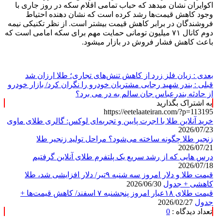
اکوایران نشان میدهد که حباب تمامی اقلام سکه در روز جاری با
وجود کاهش قیمت‌ها رشد کرده است که نشان دهنده احتیاط
فروشندگان در برابر کاهش قیمت بیشتر است. از نظر تکنیکی نیمه
دوم کانال ۷۱ میلیون تومانی حمایت مهم برای سکه امامی است که
باعث کاهش فشار فروش در بازار میشود.
بعدی :
زیان فلز زرد از کاهش تنش‌های تجاری؛ طلا ارزان شد
قبلی :
بندر شهید رجایی مشتریان خودرو را نگران کرد/ بازار خودرو
از حادثه بندرعباس جان سالم به در می برد؟
به اشتراک بگذارید
https://eetelaateiran.com/?p=113195
خرید آنلاین طلا با اجرت پایین و تجربه‌ای لوکس: گالری طلای ماوی
2026/07/23
زنجیر طلا چگونه ساخته می‌شود؟ مراحل تولید زنجیر طلا
2026/07/21
درس هایی که از رشد سریع یک پلتفرم طلای آنلاین گرفتیم
2026/07/18
قیمت طلا و دلار امروز سه شنبه ۹تیر/ دلار افزایشی شد، طلا
کاهشی + جدول
2026/06/30
قیمت طلای ۱۸عیار امروز پنجشنبه ۷ اسفند/ کاهش قیمت‌ها +
جدول
2026/02/27
تعداد دیدگاه :
0