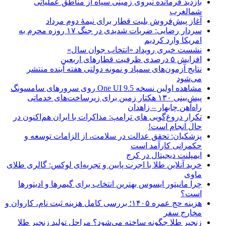
بازدید فرمانده نیروی زمینی سپاه از مناطق عملیاتی
شمالغرب
آغاز پیش‌فروش بلیت قطار برای نیمۀ دوم مرداد
سردار رضایی: ضربات شدیدی در جنگ ۱۷ روزه محرم به
امریکا وارد کردیم
نشست خبری رویداد «انتخاب جوان سال»
افزایش ۵ درصدی ظرفیت قطارهای اربعین
نتایج آزمون‌های سمپاد و نمونه دولتی هفته آینده منتشر
می‌شود
مشاهده اولین نسخه One UI 9.5 روی سرورهای سامسونگ
پیش‌بینی ۱۳۰ هکتار زمین برای زیرساخت‌های خدماتی
راه‌آهن چابهار – زاهدان
تکرار دروغ‌گویی های ترامپ: مذاکرات با ایران هم‌اکنون در
حال انجام است!
پزشکیان: تحقق عدالت در سلامت، از الزامات توسعه و
حکمرانی کارآمد است
ایمپلنت دیجیتال در کرج
خرید آنلاین طلا با اجرت پایین و تجربه‌ای لوکس: گالری طلای
ماوی
چرا مانیتور ایسوس بهترین انتخاب برای گیمرها و ادیتورها
است؟
هزینه حج عمره ۱۴۰۵؛ بررسی کامل هزینه ثبت نام، کاروان و
مخارج سفر
زنجیر طلا چگونه ساخته می‌شود؟ مراحل تولید زنجیر طلا