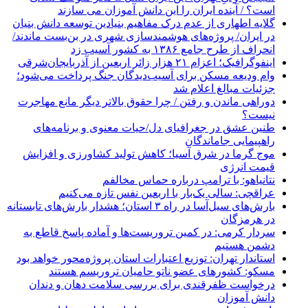
است؟ / آینده ایران را این دانش آموزان می سازند
گلایه اطهاری از عدم درک مفاهیم بنیادین توسعه دانش بنیان
در ایران/ پروژه‌های هوشمندسازی شهری در بن‌بست ماندند/
انحراف از طرح جامع ۱۳۸۶ به کشور آسیب زد
اینفوگرافیک؛ اعزام ۲۱ هزار زائر اربعین از آذربایجان‌شرقی
وام ودیعه مسکن برای آسیب‌دیدگان جنگ پرداخت می‌شود؛
جزئیات مبالغ اعلام شد
دوراهی ماندن و رفتن / چرا حقوق بالاتر دیگر مانع مهاجرت
نیست؟
طنین عشق در جغرافیای دل/حیات معنوی و برنامه‌های
راهپیمایی جاماندگان
موج گرما در شرق آسیا؛ کاهش تولید کشاورزی و افزایش
قیمت انرژی
نتانیاهو: با ترامپ درباره حماس مخالفم
عراقچی: سالی یک‌بار با اربعین نفس تازه می‌کنیم
بارش‌های سیل‌آسا در راه ۳ استان؛ هشدار بارش‌های تابستانه
در هرمزگان
سردار کرمی: در کمین تروریست‌ها و آماده پاسخ قاطع به
دشمن هستیم
استاندار تهران: توزیع اعتبارات استان پروژه‌محور خواهد بود
مسکو: کشورهای عضو ناتو حامیان تروریسم هستند
درخواست ظفرقندی برای بررسی سلامت دهان و دندان
دانش آموزان