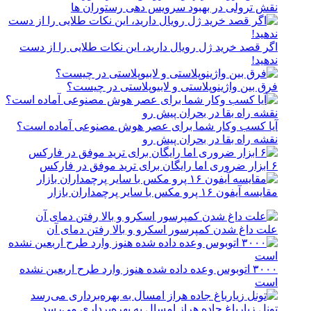
نقش ترولی در بهبود سرویس دهی رستوران ها
اگر قصد خرید ژل رویال دارید، این نکات طلایی را از دست
ندهید!
فرق بین واژینوپلاستی و لابیوپلاستی در چیست؟
آیا کسب وکار شما برای عصر هوش مصنوعی آماده است؟
نقشه راه بقا در بحران پیش رو
۶ ابزار ضروری اما رایگان برای ترید موفق در فارکس
مقایسه آیفون ۱۶ پرو مکس با سایر پرچمداران بازار
علت داغ شدن کمپرسور اسکرو و بالا رفتن دمای آن
۳۰۰۰ اتوبوس وعده داده شده هنوز وارد طرح اربعین نشده
است
تونل زیارباغ جاده هراز امسال به بهره‌برداری می‌رسد