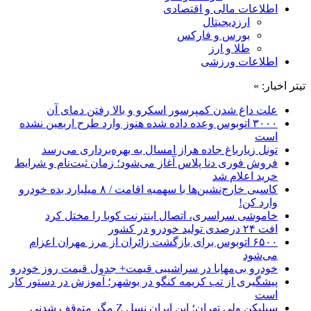
اطلاعات مالی و اقتصادی
ارزدیجیتال
بورس و فارکس
طلا و ارز
اطلاعات ورزشی
تیتر اخبار: »
علت داغ شدن کمپرسور اسکرو و بالا رفتن دمای آن
۳۰۰۰ اتوبوس وعده داده شده هنوز وارد طرح اربعین نشده
است
تونل زیارباغ جاده هراز امسال به بهره‌برداری می‌رسد
فروش فوری دنا پلاس آغاز می‌شود؛ زمان ثبت‌نام و شرایط
خرید اعلام شد
کاسبی خارج‌نشین‌ها با سهمیه اقامت / ۸ میلیارد بده خودرو
وارد کن!
خاموشی سراسری، اتصال اینترنت کوبا را مختل کرد
افت ۲۴ درصدی تولید خودرو در کشور
۶۵۰۰ اتوبوس برای بازگشت زائران از مرز مهران اعزام
می‌شود
خودرو بی‌مهابا در سراشیبی قیمت+ جدول قیمت روز خودرو
پیشگیری از تب کریمه کنگو در بوشهر؛ آموزش در دستور کار
است
سیلیکن ولیِ تهران؛ این ایران نسل Z مگر متوقف شدنی