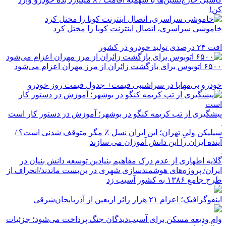
کن!
خاموشی سراسری، اتصال اینترنت کوبا را مختل کرد
افت ۲۴ درصدی تولید خودرو در کشور
۶۵۰۰ اتوبوس برای بازگشت زائران از مرز مهران اعزام می‌شود
خودرو بی‌مهابا در سراشیبی قیمت+ جدول قیمت روز خودرو
پیشگیری از تب کریمه کنگو در بوشهر؛ آموزش در دستور کار است
سیلیکن ولیِ تهران؛ این ایران نسل Z مگر متوقف شدنی است؟ /
آینده ایران را این دانش آموزان می سازند
گلایه اطهاری از عدم درک مفاهیم بنیادین توسعه دانش بنیان در
ایران/ پروژه‌های هوشمندسازی شهری در بن‌بست ماندند/انحراف از
طرح جامع ۱۳۸۶ به کشور آسیب زد
اینفوگرافیک؛ اعزام ۲۱ هزار زائر اربعین از آذربایجان‌شرقی
وام ودیعه مسکن برای آسیب‌دیدگان جنگ پرداخت می‌شود؛ جزئیات