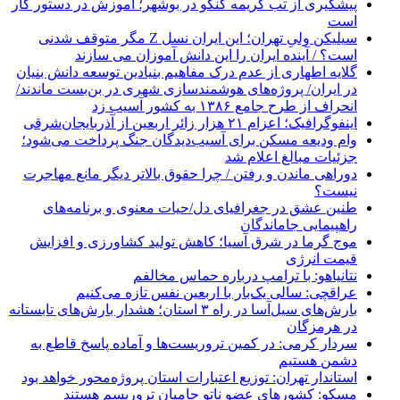
پیشگیری از تب کریمه کنگو در بوشهر؛ آموزش در دستور کار
است
سیلیکن ولیِ تهران؛ این ایران نسل Z مگر متوقف شدنی
است؟ / آینده ایران را این دانش آموزان می سازند
گلایه اطهاری از عدم درک مفاهیم بنیادین توسعه دانش بنیان
در ایران/ پروژه‌های هوشمندسازی شهری در بن‌بست ماندند/
انحراف از طرح جامع ۱۳۸۶ به کشور آسیب زد
اینفوگرافیک؛ اعزام ۲۱ هزار زائر اربعین از آذربایجان‌شرقی
وام ودیعه مسکن برای آسیب‌دیدگان جنگ پرداخت می‌شود؛
جزئیات مبالغ اعلام شد
دوراهی ماندن و رفتن / چرا حقوق بالاتر دیگر مانع مهاجرت
نیست؟
طنین عشق در جغرافیای دل/حیات معنوی و برنامه‌های
راهپیمایی جاماندگان
موج گرما در شرق آسیا؛ کاهش تولید کشاورزی و افزایش
قیمت انرژی
نتانیاهو: با ترامپ درباره حماس مخالفم
عراقچی: سالی یک‌بار با اربعین نفس تازه می‌کنیم
بارش‌های سیل‌آسا در راه ۳ استان؛ هشدار بارش‌های تابستانه
در هرمزگان
سردار کرمی: در کمین تروریست‌ها و آماده پاسخ قاطع به
دشمن هستیم
استاندار تهران: توزیع اعتبارات استان پروژه‌محور خواهد بود
مسکو: کشورهای عضو ناتو حامیان تروریسم هستند