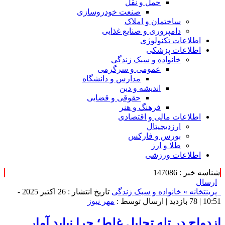
حمل و نقل
صنعت خودروسازی
ساختمان و املاک
دامپروری و صنایع غذایی
اطلاعات تکنولوژی
اطلاعات پزشکی
خانواده و سبک زندگی
عمومی و سرگرمی
مدارس و دانشگاه
اندیشه و دین
حقوقی و قضایی
فرهنگ و هنر
اطلاعات مالی و اقتصادی
ارزدیجیتال
بورس و فارکس
طلا و ارز
اطلاعات ورزشی
شناسه خبر : 147086
ارسال
پرینت
خانه »
خانواده و سبک زندگی
تاریخ انتشار : 26 اکتبر 2025 -
10:51 |
78 بازدید
| ارسال توسط :
مهر نیوز
ازدواج در تله تحلیل‌ غلط؛ چرا نباید آمار