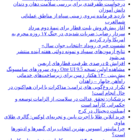
درخواست ظفرقندی برای بررسی سلامت دهان و دندان
دانش آموزان
بازدید فرمانده نیروی زمینی سپاه از مناطق عملیاتی
شمالغرب
آغاز پیش‌فروش بلیت قطار برای نیمۀ دوم مرداد
سردار رضایی: ضربات شدیدی در جنگ ۱۷ روزه محرم به
امریکا وارد کردیم
نشست خبری رویداد «انتخاب جوان سال»
نتایج آزمون‌های سمپاد و نمونه دولتی هفته آینده منتشر
می‌شود
افزایش ۵ درصدی ظرفیت قطارهای اربعین
مشاهده اولین نسخه One UI 9.5 روی سرورهای سامسونگ
پیش‌بینی ۱۳۰ هکتار زمین برای زیرساخت‌های خدماتی
راه‌آهن چابهار – زاهدان
تکرار دروغ‌گویی های ترامپ: مذاکرات با ایران هم‌اکنون در
حال انجام است!
پزشکیان: تحقق عدالت در سلامت، از الزامات توسعه و
حکمرانی کارآمد است
ایمپلنت دیجیتال در کرج
خرید آنلاین طلا با اجرت پایین و تجربه‌ای لوکس: گالری طلای
ماوی
چرا مانیتور ایسوس بهترین انتخاب برای گیمرها و ادیتورها
است؟