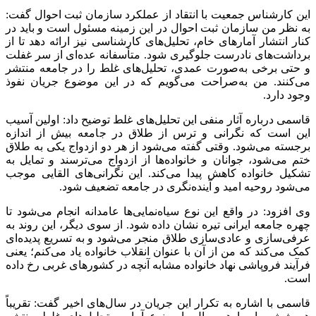
این کارشناس جمعیت با انتقاد از عملکرد سازمان ثبت احوال گفت:
به نظر من سازمان ثبت احوال در این زمینه مسئول است و باید در
کنار انتشار آمارهای خام، تحلیل‌های کارشناسی نیز ارائه دهد تا از
برداشت‌های نادرست جلوگیری شود. متأسفانه عده‌ای از سر غفلت
و حتی برخی به‌صورت عمدی، تحلیل‌های غلط را در جامعه منتشر
می‌کنند. من به‌صراحت می‌گویم که در این موضوع جریان نفوذ
وجود دارد.
قاسمی درباره آثار منفی این تحلیل‌های غلط توضیح داد: اولین آسیب
این است که نگرانی و ترس از طلاق در جامعه بیش از اندازه
برجسته می‌شود. وقتی گفته می‌شود از هر دو ازدواج یکی به طلاق
ختم می‌شود، جوانان و خانواده‌ها از ازدواج می‌ترسند و تمایل به
تشکیل خانواده کاهش پیدا می‌کند. این نگرانی‌های القایی موجب
می‌شود روحیه امید و آینده‌نگری در جامعه تضعیف شود.
وی افزود: در واقع این نوع سیاه‌نمایی‌ها عامدانه انجام می‌شود تا
چهره جامعه ایرانی تیره نشان داده شود. از سوی دیگر، این روند به
عرفی‌سازی و عادی‌سازی طلاق منجر می‌شود و به تسریع پدیده‌ای
کمک می‌کند که من از آن با عنوان انقلاب خانواده یاد می‌کنم؛ یعنی
فرآیند فروپاشی نهاد خانواده مشابه آنچه در کشورهای غربی رخ داده
است.
قاسمی با اشاره به تکرار این جریان در سال‌های اخیر گفت: تقریباً