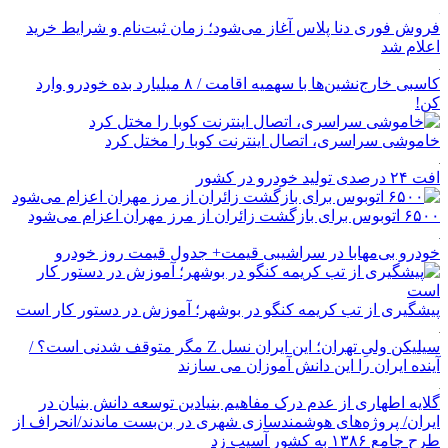
فروش فوری دنا پلاس آغاز می‌شود؛ زمان ثبت‌نام و شرایط خرید
اعلام شد
کاسبی خارج‌نشین‌ها با سهمیه اقامت / ۸ میلیارد بده خودرو وارد
کن!
خاموشی سراسری، اتصال اینترنت کوبا را مختل کرد
افت ۲۴ درصدی تولید خودرو در کشور
۶۵۰۰ اتوبوس برای بازگشت زائران از مرز مهران اعزام می‌شود
خودرو بی‌مهابا در سراشیبی قیمت+ جدول قیمت روز خودرو
پیشگیری از تب کریمه کنگو در بوشهر؛ آموزش در دستور کار است
سیلیکن ولیِ تهران؛ این ایران نسل Z مگر متوقف شدنی است؟ /
آینده ایران را این دانش آموزان می سازند
گلایه اطهاری از عدم درک مفاهیم بنیادین توسعه دانش بنیان در
ایران/ پروژه‌های هوشمندسازی شهری در بن‌بست ماندند/انحراف از
طرح جامع ۱۳۸۶ به کشور آسیب زد