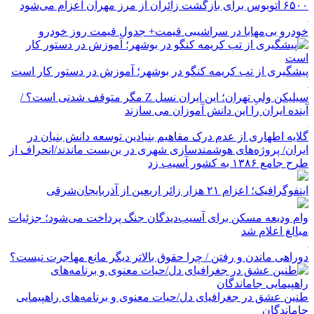
۶۵۰۰ اتوبوس برای بازگشت زائران از مرز مهران اعزام می‌شود
خودرو بی‌مهابا در سراشیبی قیمت+ جدول قیمت روز خودرو
پیشگیری از تب کریمه کنگو در بوشهر؛ آموزش در دستور کار است
سیلیکن ولیِ تهران؛ این ایران نسل Z مگر متوقف شدنی است؟ /
آینده ایران را این دانش آموزان می سازند
گلایه اطهاری از عدم درک مفاهیم بنیادین توسعه دانش بنیان در
ایران/ پروژه‌های هوشمندسازی شهری در بن‌بست ماندند/انحراف از
طرح جامع ۱۳۸۶ به کشور آسیب زد
اینفوگرافیک؛ اعزام ۲۱ هزار زائر اربعین از آذربایجان‌شرقی
وام ودیعه مسکن برای آسیب‌دیدگان جنگ پرداخت می‌شود؛ جزئیات
مبالغ اعلام شد
دوراهی ماندن و رفتن / چرا حقوق بالاتر دیگر مانع مهاجرت نیست؟
طنین عشق در جغرافیای دل/حیات معنوی و برنامه‌های راهپیمایی
جاماندگان