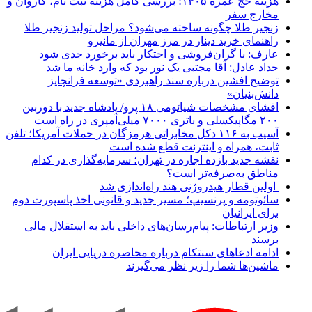
هزینه حج عمره ۱۴۰۵؛ بررسی کامل هزینه ثبت نام، کاروان و
مخارج سفر
زنجیر طلا چگونه ساخته می‌شود؟ مراحل تولید زنجیر طلا
راهنمای خرید دینار در مرز مهران از مانیرو
عارف: با گران‌فروشی و احتکار باید برخورد جدی شود
حداد عادل: آقا مجتبی یک نور بود که وارد خانه ما شد
توضیح افشین درباره سند راهبردی «توسعه فرانچایز
دانش‌بنیان»
افشای مشخصات شیائومی ۱۸ پرو/ پادشاه جدید با دوربین
۲۰۰ مگاپیکسلی و باتری ۷۰۰۰ میلی‌آمپری در راه است
آسیب به ۱۱۶ دکل مخابراتی هرمزگان در حملات آمریکا؛ تلفن
ثابت، همراه و اینترنت ‌قطع شده است
نقشه جدید بازده اجاره در تهران؛ سرمایه‌گذاری در کدام
مناطق به‌صرفه‌تر است؟
اولین قطار هیدروژنی هند راه‌اندازی شد
سائوتومه و پرنسیپ؛ مسیر جدید و قانونی اخذ پاسپورت دوم
برای ایرانیان
وزیر ارتباطات: پیام‌رسان‌های داخلی باید به استقلال مالی
برسند
ادامه ادعاهای سنتکام درباره محاصره دریایی ایران
ماشین‌ها شما را زیر نظر می‌گیرند