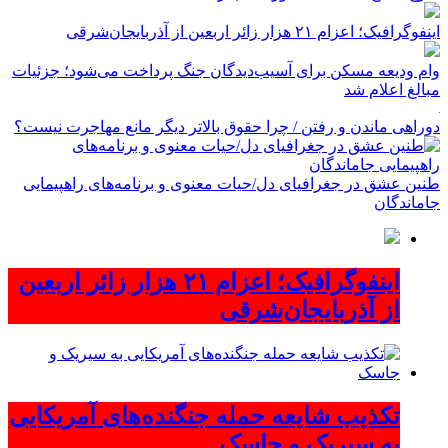
اینفوگرافیک؛ اعزام ۲۱ هزار زائر اربعین از آذربایجان‌شرقی
وام ودیعه مسکن برای آسیب‌دیدگان جنگ پرداخت می‌شود؛ جزئیات
مبالغ اعلام شد
دوراهی ماندن و رفتن / چرا حقوق بالاتر دیگر مانع مهاجرت نیست؟
طنین عشق در جغرافیای دل/حیات معنوی و برنامه‌های راهپیمایی
جاماندگان
اینفوگرافیک؛ اعزام ۲۱ هزار زائر اربعین
از آذربایجان‌شرقی
تکذیب شایعه حمله جنگنده‌های آمریکایی
به سیریک و جاسک