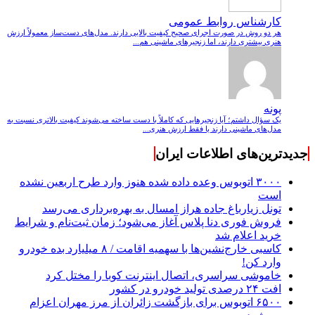
کارشناس روابط عمومی
هر دو روش در صورت اجرای صحیح کیفیت بالایی دارند. مدل‌های دست‌ساز معمولاً ارزش
هنری بیشتری دارند، اما زنجیرهای ماشینی هم...
پونه
یک سؤال داشتم؛ آیا زنجیرهایی که کاملاً با دست ساخته می‌شوند کیفیت بالاتری نسبت به
مدل‌های ماشینی دارند یا فقط ارزش هنری...
جدیدترین‌های اطلاعات ایران
۳۰۰۰ اتوبوس وعده داده شده هنوز وارد طرح اربعین نشده
است
تونل زیارباغ جاده هراز امسال به بهره‌برداری می‌رسد
فروش فوری دنا پلاس آغاز می‌شود؛ زمان ثبت‌نام و شرایط
خرید اعلام شد
کاسبی خارج‌نشین‌ها با سهمیه اقامت / ۸ میلیارد بده خودرو
وارد کن!
خاموشی سراسری، اتصال اینترنت کوبا را مختل کرد
افت ۲۴ درصدی تولید خودرو در کشور
۶۵۰۰ اتوبوس برای بازگشت زائران از مرز مهران اعزام