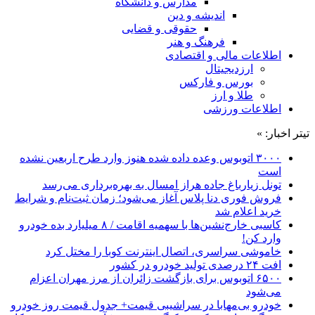
مدارس و دانشگاه
اندیشه و دین
حقوقی و قضایی
فرهنگ و هنر
اطلاعات مالی و اقتصادی
ارزدیجیتال
بورس و فارکس
طلا و ارز
اطلاعات ورزشی
تیتر اخبار: »
۳۰۰۰ اتوبوس وعده داده شده هنوز وارد طرح اربعین نشده
است
تونل زیارباغ جاده هراز امسال به بهره‌برداری می‌رسد
فروش فوری دنا پلاس آغاز می‌شود؛ زمان ثبت‌نام و شرایط
خرید اعلام شد
کاسبی خارج‌نشین‌ها با سهمیه اقامت / ۸ میلیارد بده خودرو
وارد کن!
خاموشی سراسری، اتصال اینترنت کوبا را مختل کرد
افت ۲۴ درصدی تولید خودرو در کشور
۶۵۰۰ اتوبوس برای بازگشت زائران از مرز مهران اعزام
می‌شود
خودرو بی‌مهابا در سراشیبی قیمت+ جدول قیمت روز خودرو