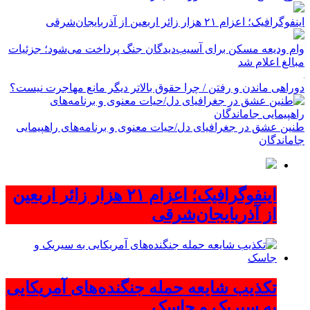
اینفوگرافیک؛ اعزام ۲۱ هزار زائر اربعین از آذربایجان‌شرقی
وام ودیعه مسکن برای آسیب‌دیدگان جنگ پرداخت می‌شود؛ جزئیات
مبالغ اعلام شد
دوراهی ماندن و رفتن / چرا حقوق بالاتر دیگر مانع مهاجرت نیست؟
طنین عشق در جغرافیای دل/حیات معنوی و برنامه‌های راهپیمایی
جاماندگان
اینفوگرافیک؛ اعزام ۲۱ هزار زائر اربعین
از آذربایجان‌شرقی
تکذیب شایعه حمله جنگنده‌های آمریکایی
به سیریک و جاسک