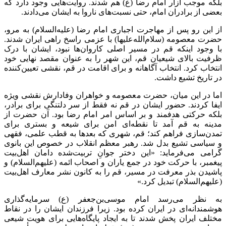
بلکه موجب آزار امام رضا (ع) هم شدند. روایت‌هایی وجود دارد که
بعضی از برادران امام، حتی نسبت‌های ناروا به ایشان می‌دادند.
از این رو پس از مهاجرت اجباری امام رضا (علیه‌السلام) به مرو،
حضرت معصومه (سلام‌الله‌علیها) با عزمی راسخ راهی ایران شدند.
با وجود اینکه قم در مسیر اصلی کاروان‌ها نبود، ایشان با درک
ظرفیت بالای شیعیان قم، این شهر را به عنوان مقصد نهایی خود
انتخاب کرد. انتخاب آگاهانه و برای اقامت در قم، نقشی تعیین‌کننده
در تاریخ تشیع داشت.
اما در این میان، حضرت معصومه و خواهران وفادارش نقشی ویژه
ایفا کردند. حضور ایشان در قم نه فقط از سر دلتنگی برای برادر،
بلکه حرکتی هدفمند و بر اساس امر امام رضا بود. آن حضرت از
مدینه به قم آمد تا نقطه‌ای امن برای شیعه و بستری برای
تمدن‌سازی فراهم کند؛ قم، شهری که بعدها به قطب علمی، فقهی
و سیاسی تشیع بدل شد. رهبر معظم انقلاب در خصوص این بانوی
گرامی می‌فرماید: «این دختر جوانِ تربیت‌شده دامان اهل‌بیت
پیغمبر، با حرکت خود در جمع یاران و اصحاب ائمه (علیهم‌السلام) و
پاشیدن بذر معرفت در مسیر، قم را به کانون نشر معارف اهل‌بیت
(علیهم‌السلام) تبدیل کرد.»
به نظر می‌رسد امام موسی‌بن‌جعفر (ع) سرمایه‌گذاری
هوشمندانه‌ای در ایران کرده بود. زیرا فرزندان ایشان را در نقاط
مختلف ایران پخش شدند تا به ایجاد پایگاه‌هایی برای هویت شیعی