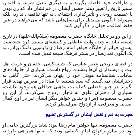
و ظرافت خود فاصله بگیرند و به دیگری تبدیل شوند، با اقتدار،
مسیر تاریخ را تغییر دهند. حضور ایشان در قم نشان داد که زن بودن
با عظمت روحی و تأثیرگذاری اجتماعی نه تنها تناقضی ندارد، بلکه
می‌تواند، الگویی بی بدیل برای نسل‌هایی باشد که می‌خواهند در عین
حفظ اصالت، جهان را دگرگون کنند.
از این رو در تحلیل جایگاه حضرت معصومه (سلام‌الله‌علیها) در تاریخ
شیعه، نباید به چند روایت عاطفی و کلیشه‌ای بسنده کرد. شخصیت
ایشان، فراتر از جایگاه خواهر امام رضا (ع) یا بانویی دلتنگ برادر، به
یک الگوی تمدن‌ساز در بستر فرهنگ شیعه تبدیل شده است.
در فضای تاریخی عصر عباسی که شیعه‌کشی، خفقان و غربت اهل
بیت و دوستداران آن‌ها به‌شدت رواج داشت. بسیاری از خانواده‌های
سادات، شناسنامه هویتی خود را پنهان می‌کردند؛ حتی گاهی به
دخترانشان نمی‌گفتند که سید هستند، تا مبادا در معرض تهدید قرار
بگیرند. در چنین فضایی که امنیت مذهبی حداقلی هم وجود نداشت،
بسیاری از دختران علوی به ناچار ازدواج نمی‌کردند. از این رو
حضرت معصومه (س) و چندین خواهر دیگر ایشان نیز در اوج کمال
انسانی و معرفتی، از ازدواج صرف‌نظر کردند.
هجرت به قم و نقش ایشان در گسترش تشیع
حضرت معصومه، تنها خواهر امام رضا نبود؛ شاید بزرگترین حامی او
بود. در میان برادران امام، کسانی بودند که نه‌تنها همراهی نکردند،