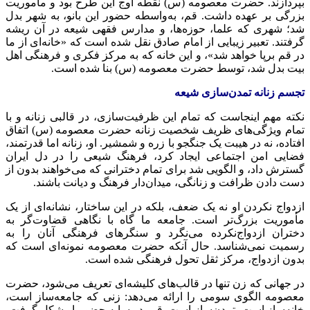
بپردازند. حضرت معصومه (س) نقطه اوج این طرح بود و مأموریت
بزرگی بر عهده داشت. قم، به‌واسطه حضور این بانو، به شهر بدل
شد؛ شهری که علما، حوزه‌ها، و مدارس فقهی شیعه در آن ریشه
گرفتند. تعبیر زیبایی از امام صادق نقل شده است که «خانه‌ای از ما
در قم برپا خواهد شد»، و این خانه که به مرکز فکری و فرهنگی اهل
بیت بدل شد، توسط حضرت معصومه (س) بنا شده است.
تجسم زنانه تمدن‌سازی شیعه
نکته مهم اینجاست که تمام این ظرفیت‌سازی، در قالبی زنانه و با
تمام ویژگی‌های ظریف شخصیت زنانه حضرت معصومه (س) اتفاق
افتاده، نه در هیبت یک جنگجو با زره و شمشیر. او، زنانه اما قدرتمند،
فضایی امن اجتماعی ایجاد کرد، فرهنگ شیعی را در دل ایران
گسترش داد، و الگویی شد برای تمام دخترانی که می‌خواهند بدون از
دست دادن ظرافت و زنانگی، میدان‌دار فرهنگ و دیانت باشند.
ازدواج نکردن او نه یک ضعف، بلکه در این ساختار، نشانه‌ای از یک
مأموریت بزرگ‌تر است. جامعه ما گاه با نگاهی قضاوت‌گر به
دختران ازدواج‌نکرده می‌نگرد و سنگرهای فرهنگی آنان را به
رسمیت نمی‌شناسد. حال آنکه حضرت معصومه نمونه‌ای است که
بدون ازدواج، مرکز ثقل تحول فرهنگی شده است.
در جهانی که زن تنها در قالب‌های کلیشه‌ای تعریف می‌شود، حضرت
معصومه الگوی سومی را ارائه می‌دهد: زنی که جامعه‌ساز است،
خانه‌ساز است، تمدن‌ساز است. قم، در سایه حضور او شکل گرفت،