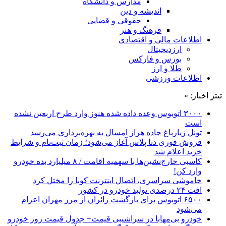
مدارس و دانشگاه
اندیشه و دین
حقوقی و قضایی
فرهنگ و هنر
اطلاعات مالی و اقتصادی
ارزدیجیتال
بورس و فارکس
طلا و ارز
اطلاعات ورزشی
تیتر اخبار: »
۳۰۰۰ اتوبوس وعده داده شده هنوز وارد طرح اربعین نشده
است
تونل زیارباغ جاده هراز امسال به بهره‌برداری می‌رسد
فروش فوری دنا پلاس آغاز می‌شود؛ زمان ثبت‌نام و شرایط
خرید اعلام شد
کاسبی خارج‌نشین‌ها با سهمیه اقامت / ۸ میلیارد بده خودرو
وارد کن!
خاموشی سراسری، اتصال اینترنت کوبا را مختل کرد
افت ۲۴ درصدی تولید خودرو در کشور
۶۵۰۰ اتوبوس برای بازگشت زائران از مرز مهران اعزام
می‌شود
خودرو بی‌مهابا در سراشیبی قیمت+ جدول قیمت روز خودرو