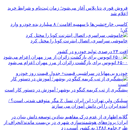
فروش فوری دنا پلاس آغاز می‌شود؛ زمان ثبت‌نام و شرایط خرید
اعلام شد
کاسبی خارج‌نشین‌ها با سهمیه اقامت / ۸ میلیارد بده خودرو وارد
کن!
خاموشی سراسری، اتصال اینترنت کوبا را مختل کرد
افت ۲۴ درصدی تولید خودرو در کشور
۶۵۰۰ اتوبوس برای بازگشت زائران از مرز مهران اعزام می‌شود
خودرو بی‌مهابا در سراشیبی قیمت+ جدول قیمت روز خودرو
پیشگیری از تب کریمه کنگو در بوشهر؛ آموزش در دستور کار است
سیلیکن ولیِ تهران؛ این ایران نسل Z مگر متوقف شدنی است؟ /
آینده ایران را این دانش آموزان می سازند
گلایه اطهاری از عدم درک مفاهیم بنیادین توسعه دانش بنیان در
ایران/ پروژه‌های هوشمندسازی شهری در بن‌بست ماندند/انحراف از
طرح جامع ۱۳۸۶ به کشور آسیب زد