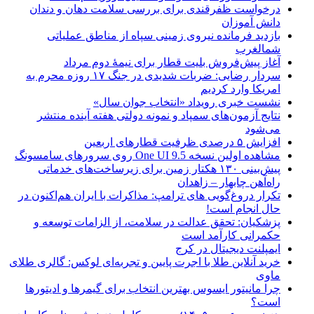
درخواست ظفرقندی برای بررسی سلامت دهان و دندان
دانش آموزان
بازدید فرمانده نیروی زمینی سپاه از مناطق عملیاتی
شمالغرب
آغاز پیش‌فروش بلیت قطار برای نیمۀ دوم مرداد
سردار رضایی: ضربات شدیدی در جنگ ۱۷ روزه محرم به
امریکا وارد کردیم
نشست خبری رویداد «انتخاب جوان سال»
نتایج آزمون‌های سمپاد و نمونه دولتی هفته آینده منتشر
می‌شود
افزایش ۵ درصدی ظرفیت قطارهای اربعین
مشاهده اولین نسخه One UI 9.5 روی سرورهای سامسونگ
پیش‌بینی ۱۳۰ هکتار زمین برای زیرساخت‌های خدماتی
راه‌آهن چابهار – زاهدان
تکرار دروغ‌گویی های ترامپ: مذاکرات با ایران هم‌اکنون در
حال انجام است!
پزشکیان: تحقق عدالت در سلامت، از الزامات توسعه و
حکمرانی کارآمد است
ایمپلنت دیجیتال در کرج
خرید آنلاین طلا با اجرت پایین و تجربه‌ای لوکس: گالری طلای
ماوی
چرا مانیتور ایسوس بهترین انتخاب برای گیمرها و ادیتورها
است؟