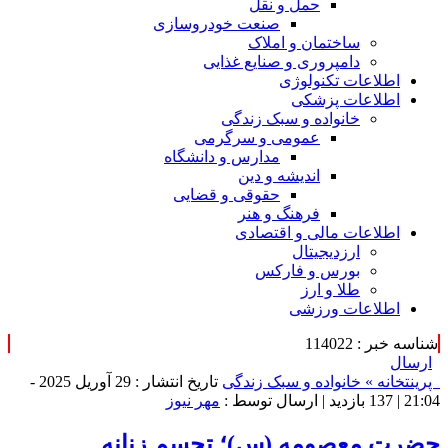
حمل و نقل
صنعت خودروسازی
ساختمان و املاک
دامپروری و صنایع غذایی
اطلاعات تکنولوژی
اطلاعات پزشکی
خانواده و سبک زندگی
عمومی و سرگرمی
مدارس و دانشگاه
اندیشه و دین
حقوقی و قضایی
فرهنگ و هنر
اطلاعات مالی و اقتصادی
ارزدیجیتال
بورس و فارکس
طلا و ارز
اطلاعات ورزشی
شناسه خبر : 114022
ارسال
پرینت
خانه »
خانواده و سبک زندگی
تاریخ انتشار : 29 آوریل 2025 -
21:04 |
137 بازدید
| ارسال توسط :
مهر نیوز
حضرت معصومه (س)؛ تجسم زنانه‌