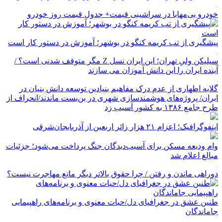
خودرو بی‌مهابا در سراشیبی قیمت+ جدول قیمت روز خودرو
پیشگیری از تب کریمه کنگو در بوشهر؛ آموزش در دستور کار است
سیلیکن ولیِ تهران؛ این ایران نسل Z مگر متوقف شدنی است؟ /
آینده ایران را این دانش آموزان می سازند
گلایه اطهاری از عدم درک مفاهیم بنیادین توسعه دانش بنیان در
ایران/ پروژه‌های هوشمندسازی شهری در بن‌بست ماندند/انحراف از
طرح جامع ۱۳۸۶ به کشور آسیب زد
اینفوگرافیک؛ اعزام ۲۱ هزار زائر اربعین از آذربایجان‌شرقی
وام ودیعه مسکن برای آسیب‌دیدگان جنگ پرداخت می‌شود؛ جزئیات
مبالغ اعلام شد
دوراهی ماندن و رفتن / چرا حقوق بالاتر دیگر مانع مهاجرت نیست؟
طنین عشق در جغرافیای دل/حیات معنوی و برنامه‌های راهپیمایی
جاماندگان