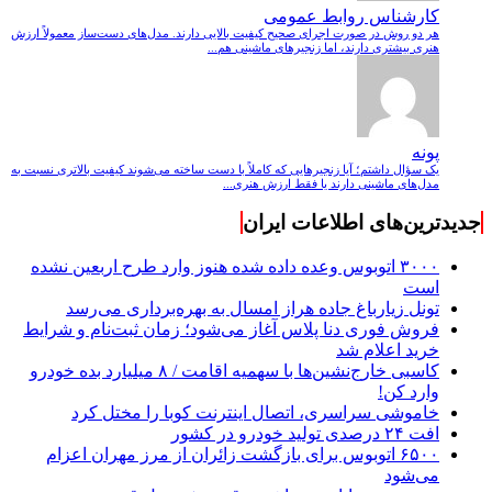
کارشناس روابط عمومی
هر دو روش در صورت اجرای صحیح کیفیت بالایی دارند. مدل‌های دست‌ساز معمولاً ارزش
هنری بیشتری دارند، اما زنجیرهای ماشینی هم...
پونه
یک سؤال داشتم؛ آیا زنجیرهایی که کاملاً با دست ساخته می‌شوند کیفیت بالاتری نسبت به
مدل‌های ماشینی دارند یا فقط ارزش هنری...
جدیدترین‌های اطلاعات ایران
۳۰۰۰ اتوبوس وعده داده شده هنوز وارد طرح اربعین نشده
است
تونل زیارباغ جاده هراز امسال به بهره‌برداری می‌رسد
فروش فوری دنا پلاس آغاز می‌شود؛ زمان ثبت‌نام و شرایط
خرید اعلام شد
کاسبی خارج‌نشین‌ها با سهمیه اقامت / ۸ میلیارد بده خودرو
وارد کن!
خاموشی سراسری، اتصال اینترنت کوبا را مختل کرد
افت ۲۴ درصدی تولید خودرو در کشور
۶۵۰۰ اتوبوس برای بازگشت زائران از مرز مهران اعزام
می‌شود