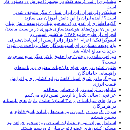
پیشگیری از تب کریمه کنگو در بوشهر؛ آموزش در دستور کار
است
سیلیکن ولیِ تهران؛ این ایران نسل Z مگر متوقف شدنی
است؟ / آینده ایران را این دانش آموزان می سازند
گلایه اطهاری از عدم درک مفاهیم بنیادین توسعه دانش بنیان
در ایران/ پروژه‌های هوشمندسازی شهری در بن‌بست ماندند/
انحراف از طرح جامع ۱۳۸۶ به کشور آسیب زد
اینفوگرافیک؛ اعزام ۲۱ هزار زائر اربعین از آذربایجان‌شرقی
وام ودیعه مسکن برای آسیب‌دیدگان جنگ پرداخت می‌شود؛
جزئیات مبالغ اعلام شد
دوراهی ماندن و رفتن / چرا حقوق بالاتر دیگر مانع مهاجرت
نیست؟
طنین عشق در جغرافیای دل/حیات معنوی و برنامه‌های
راهپیمایی جاماندگان
موج گرما در شرق آسیا؛ کاهش تولید کشاورزی و افزایش
قیمت انرژی
نتانیاهو: با ترامپ درباره حماس مخالفم
عراقچی: سالی یک‌بار با اربعین نفس تازه می‌کنیم
بارش‌های سیل‌آسا در راه ۳ استان؛ هشدار بارش‌های تابستانه
در هرمزگان
سردار کرمی: در کمین تروریست‌ها و آماده پاسخ قاطع به
دشمن هستیم
استاندار تهران: توزیع اعتبارات استان پروژه‌محور خواهد بود
مسکو: کشورهای عضو ناتو حامیان تروریسم هستند