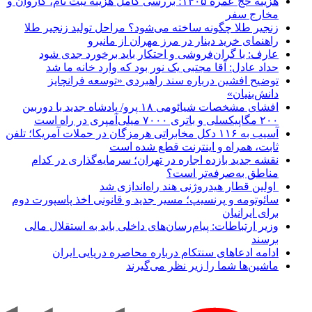
هزینه حج عمره ۱۴۰۵؛ بررسی کامل هزینه ثبت نام، کاروان و
مخارج سفر
زنجیر طلا چگونه ساخته می‌شود؟ مراحل تولید زنجیر طلا
راهنمای خرید دینار در مرز مهران از مانیرو
عارف: با گران‌فروشی و احتکار باید برخورد جدی شود
حداد عادل: آقا مجتبی یک نور بود که وارد خانه ما شد
توضیح افشین درباره سند راهبردی «توسعه فرانچایز
دانش‌بنیان»
افشای مشخصات شیائومی ۱۸ پرو/ پادشاه جدید با دوربین
۲۰۰ مگاپیکسلی و باتری ۷۰۰۰ میلی‌آمپری در راه است
آسیب به ۱۱۶ دکل مخابراتی هرمزگان در حملات آمریکا؛ تلفن
ثابت، همراه و اینترنت ‌قطع شده است
نقشه جدید بازده اجاره در تهران؛ سرمایه‌گذاری در کدام
مناطق به‌صرفه‌تر است؟
اولین قطار هیدروژنی هند راه‌اندازی شد
سائوتومه و پرنسیپ؛ مسیر جدید و قانونی اخذ پاسپورت دوم
برای ایرانیان
وزیر ارتباطات: پیام‌رسان‌های داخلی باید به استقلال مالی
برسند
ادامه ادعاهای سنتکام درباره محاصره دریایی ایران
ماشین‌ها شما را زیر نظر می‌گیرند