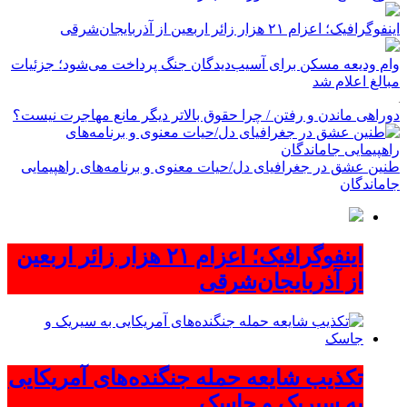
اینفوگرافیک؛ اعزام ۲۱ هزار زائر اربعین از آذربایجان‌شرقی
وام ودیعه مسکن برای آسیب‌دیدگان جنگ پرداخت می‌شود؛ جزئیات
مبالغ اعلام شد
دوراهی ماندن و رفتن / چرا حقوق بالاتر دیگر مانع مهاجرت نیست؟
طنین عشق در جغرافیای دل/حیات معنوی و برنامه‌های راهپیمایی
جاماندگان
اینفوگرافیک؛ اعزام ۲۱ هزار زائر اربعین
از آذربایجان‌شرقی
تکذیب شایعه حمله جنگنده‌های آمریکایی
به سیریک و جاسک