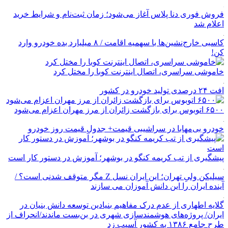
فروش فوری دنا پلاس آغاز می‌شود؛ زمان ثبت‌نام و شرایط خرید
اعلام شد
کاسبی خارج‌نشین‌ها با سهمیه اقامت / ۸ میلیارد بده خودرو وارد
کن!
خاموشی سراسری، اتصال اینترنت کوبا را مختل کرد
افت ۲۴ درصدی تولید خودرو در کشور
۶۵۰۰ اتوبوس برای بازگشت زائران از مرز مهران اعزام می‌شود
خودرو بی‌مهابا در سراشیبی قیمت+ جدول قیمت روز خودرو
پیشگیری از تب کریمه کنگو در بوشهر؛ آموزش در دستور کار است
سیلیکن ولیِ تهران؛ این ایران نسل Z مگر متوقف شدنی است؟ /
آینده ایران را این دانش آموزان می سازند
گلایه اطهاری از عدم درک مفاهیم بنیادین توسعه دانش بنیان در
ایران/ پروژه‌های هوشمندسازی شهری در بن‌بست ماندند/انحراف از
طرح جامع ۱۳۸۶ به کشور آسیب زد