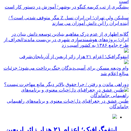
پیشگیری از تب کریمه کنگو در بوشهر؛ آموزش در دستور کار است
سیلیکن ولیِ تهران؛ این ایران نسل Z مگر متوقف شدنی است؟ /
آینده ایران را این دانش آموزان می سازند
گلایه اطهاری از عدم درک مفاهیم بنیادین توسعه دانش بنیان در
ایران/ پروژه‌های هوشمندسازی شهری در بن‌بست ماندند/انحراف از
طرح جامع ۱۳۸۶ به کشور آسیب زد
اینفوگرافیک؛ اعزام ۲۱ هزار زائر اربعین از آذربایجان‌شرقی
وام ودیعه مسکن برای آسیب‌دیدگان جنگ پرداخت می‌شود؛ جزئیات
مبالغ اعلام شد
دوراهی ماندن و رفتن / چرا حقوق بالاتر دیگر مانع مهاجرت نیست؟
طنین عشق در جغرافیای دل/حیات معنوی و برنامه‌های راهپیمایی
جاماندگان
اینفوگرافیک؛ اعزام ۲۱ هزار زائر اربعین