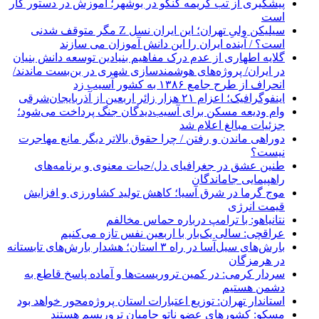
پیشگیری از تب کریمه کنگو در بوشهر؛ آموزش در دستور کار
است
سیلیکن ولیِ تهران؛ این ایران نسل Z مگر متوقف شدنی
است؟ / آینده ایران را این دانش آموزان می سازند
گلایه اطهاری از عدم درک مفاهیم بنیادین توسعه دانش بنیان
در ایران/ پروژه‌های هوشمندسازی شهری در بن‌بست ماندند/
انحراف از طرح جامع ۱۳۸۶ به کشور آسیب زد
اینفوگرافیک؛ اعزام ۲۱ هزار زائر اربعین از آذربایجان‌شرقی
وام ودیعه مسکن برای آسیب‌دیدگان جنگ پرداخت می‌شود؛
جزئیات مبالغ اعلام شد
دوراهی ماندن و رفتن / چرا حقوق بالاتر دیگر مانع مهاجرت
نیست؟
طنین عشق در جغرافیای دل/حیات معنوی و برنامه‌های
راهپیمایی جاماندگان
موج گرما در شرق آسیا؛ کاهش تولید کشاورزی و افزایش
قیمت انرژی
نتانیاهو: با ترامپ درباره حماس مخالفم
عراقچی: سالی یک‌بار با اربعین نفس تازه می‌کنیم
بارش‌های سیل‌آسا در راه ۳ استان؛ هشدار بارش‌های تابستانه
در هرمزگان
سردار کرمی: در کمین تروریست‌ها و آماده پاسخ قاطع به
دشمن هستیم
استاندار تهران: توزیع اعتبارات استان پروژه‌محور خواهد بود
مسکو: کشورهای عضو ناتو حامیان تروریسم هستند