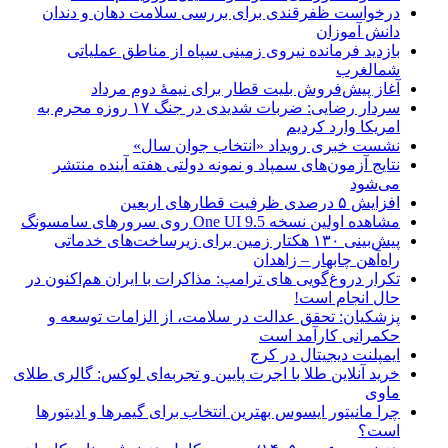
درخواست ظفرقندی برای بررسی سلامت دهان و دندان
دانش آموزان
بازدید فرمانده نیروی زمینی سپاه از مناطق عملیاتی
شمالغرب
آغاز پیش‌فروش بلیت قطار برای نیمۀ دوم مرداد
سردار رضایی: ضربات شدیدی در جنگ ۱۷ روزه محرم به
امریکا وارد کردیم
نشست خبری رویداد «انتخاب جوان سال»
نتایج آزمون‌های سمپاد و نمونه دولتی هفته آینده منتشر
می‌شود
افزایش ۵ درصدی ظرفیت قطارهای اربعین
مشاهده اولین نسخه One UI 9.5 روی سرورهای سامسونگ
پیش‌بینی ۱۳۰ هکتار زمین برای زیرساخت‌های خدماتی
راه‌آهن چابهار – زاهدان
تکرار دروغ‌گویی های ترامپ: مذاکرات با ایران هم‌اکنون در
حال انجام است!
پزشکیان: تحقق عدالت در سلامت، از الزامات توسعه و
حکمرانی کارآمد است
ایمپلنت دیجیتال در کرج
خرید آنلاین طلا با اجرت پایین و تجربه‌ای لوکس: گالری طلای
ماوی
چرا مانیتور ایسوس بهترین انتخاب برای گیمرها و ادیتورها
است؟