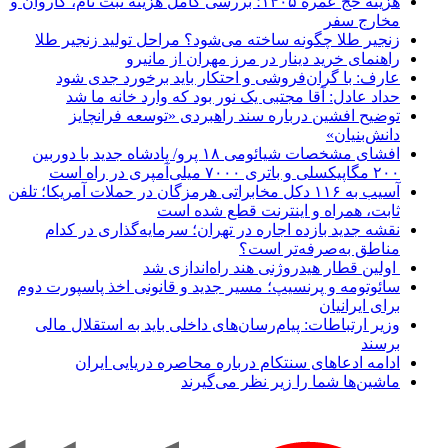
هزینه حج عمره ۱۴۰۵؛ بررسی کامل هزینه ثبت نام، کاروان و
مخارج سفر
زنجیر طلا چگونه ساخته می‌شود؟ مراحل تولید زنجیر طلا
راهنمای خرید دینار در مرز مهران از مانیرو
عارف: با گران‌فروشی و احتکار باید برخورد جدی شود
حداد عادل: آقا مجتبی یک نور بود که وارد خانه ما شد
توضیح افشین درباره سند راهبردی «توسعه فرانچایز
دانش‌بنیان»
افشای مشخصات شیائومی ۱۸ پرو/ پادشاه جدید با دوربین
۲۰۰ مگاپیکسلی و باتری ۷۰۰۰ میلی‌آمپری در راه است
آسیب به ۱۱۶ دکل مخابراتی هرمزگان در حملات آمریکا؛ تلفن
ثابت، همراه و اینترنت ‌قطع شده است
نقشه جدید بازده اجاره در تهران؛ سرمایه‌گذاری در کدام
مناطق به‌صرفه‌تر است؟
اولین قطار هیدروژنی هند راه‌اندازی شد
سائوتومه و پرنسیپ؛ مسیر جدید و قانونی اخذ پاسپورت دوم
برای ایرانیان
وزیر ارتباطات: پیام‌رسان‌های داخلی باید به استقلال مالی
برسند
ادامه ادعاهای سنتکام درباره محاصره دریایی ایران
ماشین‌ها شما را زیر نظر می‌گیرند