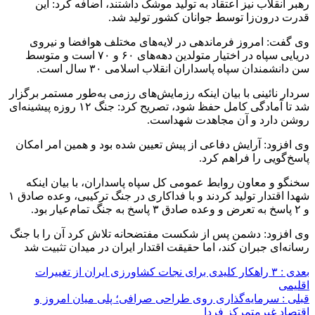
رهبر انقلاب نیز اعتقاد به تولید موشک داشتند،
اضافه کرد
: این
قدرت درون‌زا توسط جوانان کشور تولید شد.
وی گفت: امروز فرماندهی در لایه‌های مختلف هوافضا و نیروی
دریایی سپاه در اختیار متولدین دهه‌های ۶۰ و ۷۰ است و متوسط
سن دانشمندان سپاه پاسداران انقلاب اسلامی ۳۰ سال است.
سردار نائینی با بیان اینکه رزمایش‌های رزمی به‌طور مستمر برگزار
شد تا آمادگی کامل حفظ شود، تصریح کرد: جنگ ۱۲ روزه پیشینه‌ای
روشن دارد و آن مجاهدت شهداست.
وی افزود: آرایش دفاعی از پیش تعیین شده بود و همین امر امکان
پاسخ‌گویی را فراهم کرد.
سخنگو و معاون روابط عمومی کل سپاه پاسداران، با بیان اینکه
شهدا اقتدار تولید کردند و با فداکاری در جنگ ترکیبی، وعده صادق ۱
و ۲ پاسخ به تعرض و وعده صادق ۳ پاسخ به جنگ تمام‌عیار بود.
وی افزود: دشمن پس از شکست مفتضحانه تلاش کرد آن را با جنگ
رسانه‌ای جبران کند، اما حقیقت اقتدار ایران در میدان تثبیت شد
بعدی :
۳ راهکار کلیدی برای نجات کشاورزی ایران از تغییرات
اقلیمی
قبلی :
سرمایه‌گذاری روی طراحی صرافی؛ پلی میان امروز و
اقتصاد غیرمتمرکز فردا