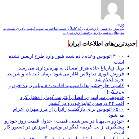
پونه
یک سؤال داشتم؛ آیا زنجیرهایی که کاملاً با دست ساخته می‌شوند کیفیت بالاتری نسبت به
مدل‌های ماشینی دارند یا فقط ارزش هنری...
جدیدترین‌های اطلاعات ایران
۳۰۰۰ اتوبوس وعده داده شده هنوز وارد طرح اربعین نشده
است
تونل زیارباغ جاده هراز امسال به بهره‌برداری می‌رسد
فروش فوری دنا پلاس آغاز می‌شود؛ زمان ثبت‌نام و شرایط
خرید اعلام شد
کاسبی خارج‌نشین‌ها با سهمیه اقامت / ۸ میلیارد بده خودرو
وارد کن!
خاموشی سراسری، اتصال اینترنت کوبا را مختل کرد
افت ۲۴ درصدی تولید خودرو در کشور
۶۵۰۰ اتوبوس برای بازگشت زائران از مرز مهران اعزام
می‌شود
خودرو بی‌مهابا در سراشیبی قیمت+ جدول قیمت روز خودرو
پیشگیری از تب کریمه کنگو در بوشهر؛ آموزش در دستور کار
است
سیلیکن ولیِ تهران؛ این ایران نسل Z مگر متوقف شدنی