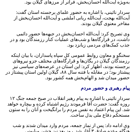
به‌ویژه آیت‌الله احسان‌بخش، فراتر از مرزهای گیلان بود.
سردار نائینی، با اشاره به حضور علمای برجسته استان گفت:
آیت‌الله بهجت، آیت‌الله ربانی املشی و آیت‌الله احسان‌بخش از
مفاخر معنوی گیلان بودند.
وی تصریح کرد: آیت‌الله احسان‌بخش در جبهه‌ها حضور دائمی
داشت، در قرارگاه‌ها و شب‌های عملیات کنار رزمندگان بود و در
جذب کمک‌های مردمی زبانزد بود.
سخنگو و معاون روابط عمومی کل سپاه پاسداران، با بیان اینکه
رزمندگان گیلان در یگان‌ها و قرارگاه‌های مختلف
جزو
نیروهای
برجسته بودند، اظهار کرد: این استان در عرصه‌های سیاسی نیز
پیشتاز بود؛ در مقابله با فتنه سال ۸۸، گیلان اولین استان پیشتاز در
حضور میدان شد و الهام‌بخش همه کشور بود.
پیام رهبری و حضور مردم
سردار نائینی با اشاره به پیام رهبر انقلاب در صبح جمعه جنگ ۱۲
روزه گفت: حضرت آقا فرمودند رژیم اشتباه کرده و بیچاره خواهد
شد. این پیام اعتماد به نفس مردم را برانگیخت و آنان را به ستون
مستحکم دفاع ملی بدل ساخت.
وی ادامه داد: پس از نماز جمعه، مردم وارد میدان شدند و شب
هنگام وعده صادق ۳ آغاز شد. روز بعد نیز جشن میلیونی