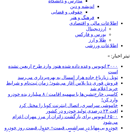
مدارس و دانشگاه
اندیشه و دین
حقوقی و قضایی
فرهنگ و هنر
اطلاعات مالی و اقتصادی
ارزدیجیتال
بورس و فارکس
طلا و ارز
اطلاعات ورزشی
تیتر اخبار: »
۳۰۰۰ اتوبوس وعده داده شده هنوز وارد طرح اربعین نشده
است
تونل زیارباغ جاده هراز امسال به بهره‌برداری می‌رسد
فروش فوری دنا پلاس آغاز می‌شود؛ زمان ثبت‌نام و شرایط
خرید اعلام شد
کاسبی خارج‌نشین‌ها با سهمیه اقامت / ۸ میلیارد بده خودرو
وارد کن!
خاموشی سراسری، اتصال اینترنت کوبا را مختل کرد
افت ۲۴ درصدی تولید خودرو در کشور
۶۵۰۰ اتوبوس برای بازگشت زائران از مرز مهران اعزام
می‌شود
خودرو بی‌مهابا در سراشیبی قیمت+ جدول قیمت روز خودرو