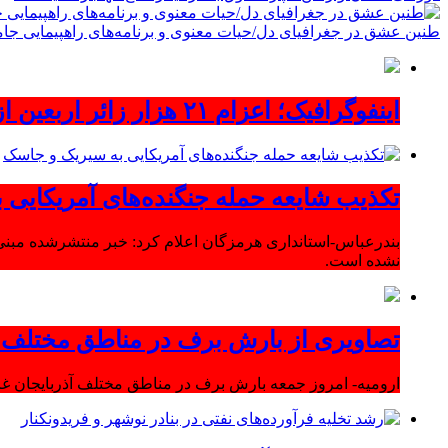
طنین عشق در جغرافیای دل/حیات معنوی و برنامه‌های راهپیمایی جام
اینفوگرافیک؛ اعزام ۲۱ هزار زائر اربعین از آذربایجان‌شرقی
تکذیب شایعه حمله جنگنده‌های آمریکایی
بندرعباس-استانداری هرمزگان اعلام کرد: خبر منتشرشده مبنی
نشده است.
تصاویری از بارش برف در مناطق مختلف آ
ارومیه- امروز جمعه بارش برف در مناطق مختلف آذربایجان 