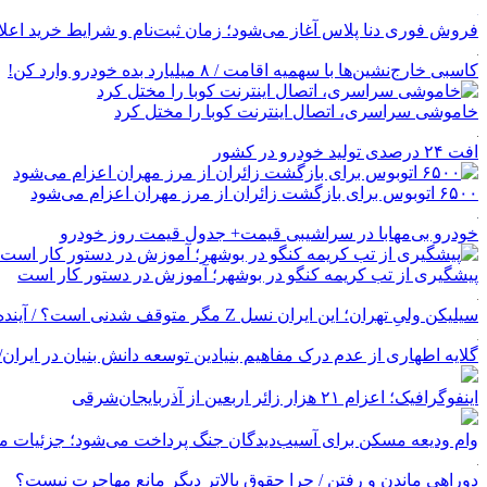
فروش فوری دنا پلاس آغاز می‌شود؛ زمان ثبت‌نام و شرایط خرید اعل
کاسبی خارج‌نشین‌ها با سهمیه اقامت / ۸ میلیارد بده خودرو وارد کن!
خاموشی سراسری، اتصال اینترنت کوبا را مختل کرد
افت ۲۴ درصدی تولید خودرو در کشور
۶۵۰۰ اتوبوس برای بازگشت زائران از مرز مهران اعزام می‌شود
خودرو بی‌مهابا در سراشیبی قیمت+ جدول قیمت روز خودرو
پیشگیری از تب کریمه کنگو در بوشهر؛ آموزش در دستور کار است
سیلیکن ولیِ تهران؛ این ایران نسل Z مگر متوقف شدنی است؟ / آینده ایران را این دانش آموزان می سازند
گلایه اطهاری از عدم درک مفاهیم بنیادین توسعه دانش بنیان در ایران/ پروژه‌
اینفوگرافیک؛ اعزام ۲۱ هزار زائر اربعین از آذربایجان‌شرقی
وام ودیعه مسکن برای آسیب‌دیدگان جنگ پرداخت می‌شود؛ جزئیات مب
دوراهی ماندن و رفتن / چرا حقوق بالاتر دیگر مانع مهاجرت نیست؟