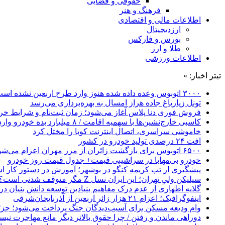
حقوقی و قضایی
فرهنگ و هنر
اطلاعات مالی و اقتصادی
ارزدیجیتال
بورس و فارکس
طلا و ارز
اطلاعات ورزشی
تیتر اخبار: »
۳۰۰۰ اتوبوس وعده داده شده هنوز وارد طرح اربعین نشده است
تونل زیارباغ جاده هراز امسال به بهره‌برداری می‌رسد
فروش فوری دنا پلاس آغاز می‌شود؛ زمان ثبت‌نام و شرایط خری
کاسبی خارج‌نشین‌ها با سهمیه اقامت / ۸ میلیارد بده خودرو وارد کن!
خاموشی سراسری، اتصال اینترنت کوبا را مختل کرد
افت ۲۴ درصدی تولید خودرو در کشور
۶۵۰۰ اتوبوس برای بازگشت زائران از مرز مهران اعزام می‌شود
خودرو بی‌مهابا در سراشیبی قیمت+ جدول قیمت روز خودرو
پیشگیری از تب کریمه کنگو در بوشهر؛ آموزش در دستور کار 
سیلیکن ولیِ تهران؛ این ایران نسل Z مگر متوقف شدنی است؟ / آینده ایران را این دانش آموزان می سازند
گلایه اطهاری از عدم درک مفاهیم بنیادین توسعه دانش بنیان در ایران/ 
اینفوگرافیک؛ اعزام ۲۱ هزار زائر اربعین از آذربایجان‌شرقی
وام ودیعه مسکن برای آسیب‌دیدگان جنگ پرداخت می‌شود؛ جزئی
دوراهی ماندن و رفتن / چرا حقوق بالاتر دیگر مانع مهاجرت نی