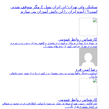
سیلیکن ولیِ تهران؛ این ایران نسل Z مگر متوقف شدنی
است؟ / آینده ایران را این دانش آموزان می سازند
کارشناس روابط عمومی
در بسیاری از موارد به دلیل برنامه‌ریزی دقیق‌تر و کاهش میزان برش، درد، تورم و
خونریزی بعد از جراحی کمتر از روش‌های سنتی ا...
رضا امین فرد
ایمپلنت دیجیتال واقعاً نسبت به روش معمول درد کمتری داره یا بیشتر جنبه تبلیغاتی
داره؟...
کارشناس روابط عمومی
بله، فاکتور رسمی همراه سفارش صادر می‌شود تا تمامی اطلاعات خرید به‌صورت شفاف
در اختیار مشتری قرار بگیرد....