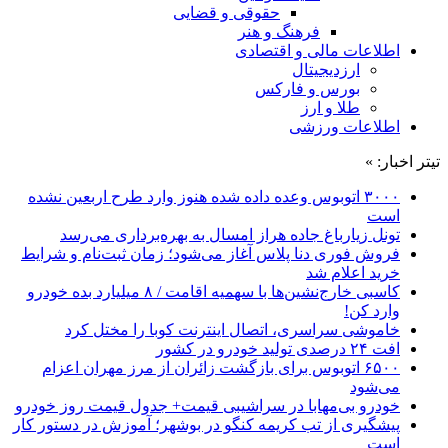
حقوقی و قضایی
فرهنگ و هنر
اطلاعات مالی و اقتصادی
ارزدیجیتال
بورس و فارکس
طلا و ارز
اطلاعات ورزشی
تیتر اخبار: »
۳۰۰۰ اتوبوس وعده داده شده هنوز وارد طرح اربعین نشده
است
تونل زیارباغ جاده هراز امسال به بهره‌برداری می‌رسد
فروش فوری دنا پلاس آغاز می‌شود؛ زمان ثبت‌نام و شرایط
خرید اعلام شد
کاسبی خارج‌نشین‌ها با سهمیه اقامت / ۸ میلیارد بده خودرو
وارد کن!
خاموشی سراسری، اتصال اینترنت کوبا را مختل کرد
افت ۲۴ درصدی تولید خودرو در کشور
۶۵۰۰ اتوبوس برای بازگشت زائران از مرز مهران اعزام
می‌شود
خودرو بی‌مهابا در سراشیبی قیمت+ جدول قیمت روز خودرو
پیشگیری از تب کریمه کنگو در بوشهر؛ آموزش در دستور کار
است