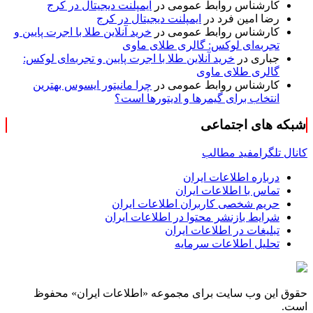
کارشناس روابط عمومی
در
ایمپلنت دیجیتال در کرج
رضا امین فرد
در
ایمپلنت دیجیتال در کرج
کارشناس روابط عمومی
در
خرید آنلاین طلا با اجرت پایین و
تجربه‌ای لوکس: گالری طلای ماوی
جباری
در
خرید آنلاین طلا با اجرت پایین و تجربه‌ای لوکس:
گالری طلای ماوی
کارشناس روابط عمومی
در
چرا مانیتور ایسوس بهترین
انتخاب برای گیمرها و ادیتورها است؟
شبکه های اجتماعی
کانال تلگرام
فید مطالب
درباره اطلاعات ایران
تماس با اطلاعات ایران
حریم شخصی کاربران اطلاعات ایران
شرایط بازنشر محتوا در اطلاعات ایران
تبلیغات در اطلاعات ایران
تحلیل اطلاعات سرمایه
حقوق این وب سایت برای مجموعه «اطلاعات‌ ایران» محفوظ
است.