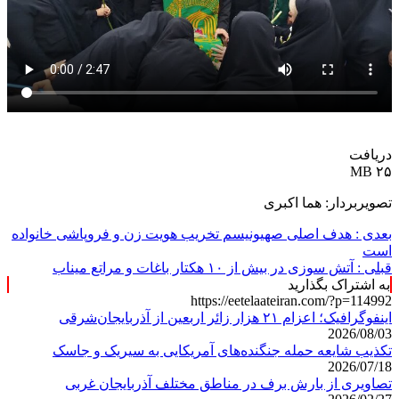
دریافت
۲۵ MB
تصویربردار: هما اکبری
بعدی :
هدف اصلی صهیونیسم تخریب هویت زن و فروپاشی خانواده
است
قبلی :
آتش سوزی در بیش از ۱۰ هکتار باغات و مراتع میناب
به اشتراک بگذارید
https://eetelaateiran.com/?p=114992
اینفوگرافیک؛ اعزام ۲۱ هزار زائر اربعین از آذربایجان‌شرقی
2026/08/03
تکذیب شایعه حمله جنگنده‌های آمریکایی به سیریک و جاسک
2026/07/18
تصاویری از بارش برف در مناطق مختلف آذربایجان غربی