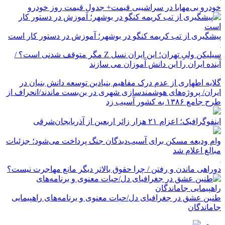
خودرو بی‌مهابا در سراشیبی قیمت+ جدول قیمت روز خودرو
پیشگیری از تب کریمه کنگو در بوشهر؛ آموزش در دستور کار است
سیلیکن ولیِ تهران؛ این ایران نسل Z مگر متوقف شدنی است؟ /
آینده ایران را این دانش آموزان می سازند
گلایه اطهاری از عدم درک مفاهیم بنیادین توسعه دانش بنیان در
ایران/ پروژه‌های هوشمندسازی شهری در بن‌بست ماندند/انحراف از
طرح جامع ۱۳۸۶ به کشور آسیب زد
اینفوگرافیک؛ اعزام ۲۱ هزار زائر اربعین از آذربایجان‌شرقی
وام ودیعه مسکن برای آسیب‌دیدگان جنگ پرداخت می‌شود؛ جزئیات
مبالغ اعلام شد
دوراهی ماندن و رفتن / چرا حقوق بالاتر دیگر مانع مهاجرت نیست؟
طنین عشق در جغرافیای دل/حیات معنوی و برنامه‌های راهپیمایی
جاماندگان