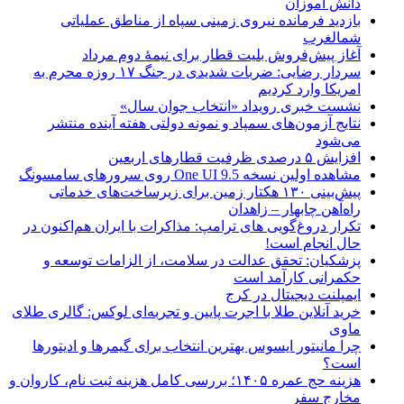
دانش آموزان
بازدید فرمانده نیروی زمینی سپاه از مناطق عملیاتی
شمالغرب
آغاز پیش‌فروش بلیت قطار برای نیمۀ دوم مرداد
سردار رضایی: ضربات شدیدی در جنگ ۱۷ روزه محرم به
امریکا وارد کردیم
نشست خبری رویداد «انتخاب جوان سال»
نتایج آزمون‌های سمپاد و نمونه دولتی هفته آینده منتشر
می‌شود
افزایش ۵ درصدی ظرفیت قطارهای اربعین
مشاهده اولین نسخه One UI 9.5 روی سرورهای سامسونگ
پیش‌بینی ۱۳۰ هکتار زمین برای زیرساخت‌های خدماتی
راه‌آهن چابهار – زاهدان
تکرار دروغ‌گویی های ترامپ: مذاکرات با ایران هم‌اکنون در
حال انجام است!
پزشکیان: تحقق عدالت در سلامت، از الزامات توسعه و
حکمرانی کارآمد است
ایمپلنت دیجیتال در کرج
خرید آنلاین طلا با اجرت پایین و تجربه‌ای لوکس: گالری طلای
ماوی
چرا مانیتور ایسوس بهترین انتخاب برای گیمرها و ادیتورها
است؟
هزینه حج عمره ۱۴۰۵؛ بررسی کامل هزینه ثبت نام، کاروان و
مخارج سفر