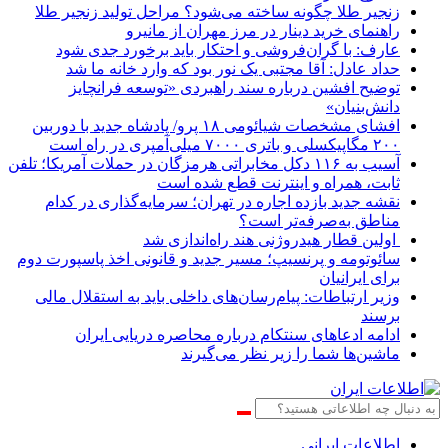
زنجیر طلا چگونه ساخته می‌شود؟ مراحل تولید زنجیر طلا
راهنمای خرید دینار در مرز مهران از مانیرو
عارف: با گران‌فروشی و احتکار باید برخورد جدی شود
حداد عادل: آقا مجتبی یک نور بود که وارد خانه ما شد
توضیح افشین درباره سند راهبردی «توسعه فرانچایز
دانش‌بنیان»
افشای مشخصات شیائومی ۱۸ پرو/ پادشاه جدید با دوربین
۲۰۰ مگاپیکسلی و باتری ۷۰۰۰ میلی‌آمپری در راه است
آسیب به ۱۱۶ دکل مخابراتی هرمزگان در حملات آمریکا؛ تلفن
ثابت، همراه و اینترنت ‌قطع شده است
نقشه جدید بازده اجاره در تهران؛ سرمایه‌گذاری در کدام
مناطق به‌صرفه‌تر است؟
اولین قطار هیدروژنی هند راه‌اندازی شد
سائوتومه و پرنسیپ؛ مسیر جدید و قانونی اخذ پاسپورت دوم
برای ایرانیان
وزیر ارتباطات: پیام‌رسان‌های داخلی باید به استقلال مالی
برسند
ادامه ادعاهای سنتکام درباره محاصره دریایی ایران
ماشین‌ها شما را زیر نظر می‌گیرند
اطلاعات‌ ‎ایرانی