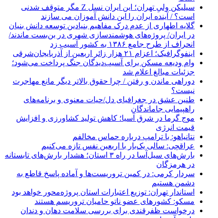
سیلیکن ولیِ تهران؛ این ایران نسل Z مگر متوقف شدنی
است؟ / آینده ایران را این دانش آموزان می سازند
گلایه اطهاری از عدم درک مفاهیم بنیادین توسعه دانش بنیان
در ایران/ پروژه‌های هوشمندسازی شهری در بن‌بست ماندند/
انحراف از طرح جامع ۱۳۸۶ به کشور آسیب زد
اینفوگرافیک؛ اعزام ۲۱ هزار زائر اربعین از آذربایجان‌شرقی
وام ودیعه مسکن برای آسیب‌دیدگان جنگ پرداخت می‌شود؛
جزئیات مبالغ اعلام شد
دوراهی ماندن و رفتن / چرا حقوق بالاتر دیگر مانع مهاجرت
نیست؟
طنین عشق در جغرافیای دل/حیات معنوی و برنامه‌های
راهپیمایی جاماندگان
موج گرما در شرق آسیا؛ کاهش تولید کشاورزی و افزایش
قیمت انرژی
نتانیاهو: با ترامپ درباره حماس مخالفم
عراقچی: سالی یک‌بار با اربعین نفس تازه می‌کنیم
بارش‌های سیل‌آسا در راه ۳ استان؛ هشدار بارش‌های تابستانه
در هرمزگان
سردار کرمی: در کمین تروریست‌ها و آماده پاسخ قاطع به
دشمن هستیم
استاندار تهران: توزیع اعتبارات استان پروژه‌محور خواهد بود
مسکو: کشورهای عضو ناتو حامیان تروریسم هستند
درخواست ظفرقندی برای بررسی سلامت دهان و دندان