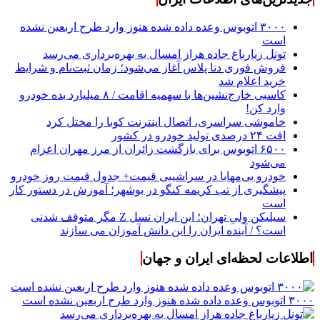
۳۰۰۰ اتوبوس وعده داده شده هنوز وارد طرح اربعین نشده
است
تونل زیارباغ جاده هراز امسال به بهره‌برداری می‌رسد
فروش فوری دنا پلاس آغاز می‌شود؛ زمان ثبت‌نام و شرایط
خرید اعلام شد
کاسبی خارج‌نشین‌ها با سهمیه اقامت / ۸ میلیارد بده خودرو
وارد کن!
خاموشی سراسری، اتصال اینترنت کوبا را مختل کرد
افت ۲۴ درصدی تولید خودرو در کشور
۶۵۰۰ اتوبوس برای بازگشت زائران از مرز مهران اعزام
می‌شود
خودرو بی‌مهابا در سراشیبی قیمت+ جدول قیمت روز خودرو
پیشگیری از تب کریمه کنگو در بوشهر؛ آموزش در دستور کار
است
سیلیکن ولیِ تهران؛ این ایران نسل Z مگر متوقف شدنی
است؟ / آینده ایران را این دانش آموزان می سازند
اطلاعات لحظه‌ای ایران و جهان
۳۰۰۰ اتوبوس وعده داده شده هنوز وارد طرح اربعین نشده است