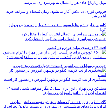
تونل زیارباغ جاده هراز امسال به بهره‌برداری می‌رسد
فروش فوری دنا پلاس آغاز می‌شود؛ زمان ثبت‌نام و شرایط خرید
اعلام شد
کاسبی خارج‌نشین‌ها با سهمیه اقامت / ۸ میلیارد بده خودرو وارد
کن!
خاموشی سراسری، اتصال اینترنت کوبا را مختل کرد
افت ۲۴ درصدی تولید خودرو در کشور
۶۵۰۰ اتوبوس برای بازگشت زائران از مرز مهران اعزام می‌شود
خودرو بی‌مهابا در سراشیبی قیمت+ جدول قیمت روز خودرو
پیشگیری از تب کریمه کنگو در بوشهر؛ آموزش در دستور کار است
سیلیکن ولیِ تهران؛ این ایران نسل Z مگر متوقف شدنی است؟ /
آینده ایران را این دانش آموزان می سازند
گلایه اطهاری از عدم درک مفاهیم بنیادین توسعه دانش بنیان در
ایران/ پروژه‌های هوشمندسازی شهری در بن‌بست ماندند/انحراف از