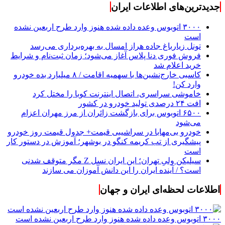
جدیدترین‌های اطلاعات ایران
۳۰۰۰ اتوبوس وعده داده شده هنوز وارد طرح اربعین نشده
است
تونل زیارباغ جاده هراز امسال به بهره‌برداری می‌رسد
فروش فوری دنا پلاس آغاز می‌شود؛ زمان ثبت‌نام و شرایط
خرید اعلام شد
کاسبی خارج‌نشین‌ها با سهمیه اقامت / ۸ میلیارد بده خودرو
وارد کن!
خاموشی سراسری، اتصال اینترنت کوبا را مختل کرد
افت ۲۴ درصدی تولید خودرو در کشور
۶۵۰۰ اتوبوس برای بازگشت زائران از مرز مهران اعزام
می‌شود
خودرو بی‌مهابا در سراشیبی قیمت+ جدول قیمت روز خودرو
پیشگیری از تب کریمه کنگو در بوشهر؛ آموزش در دستور کار
است
سیلیکن ولیِ تهران؛ این ایران نسل Z مگر متوقف شدنی
است؟ / آینده ایران را این دانش آموزان می سازند
اطلاعات لحظه‌ای ایران و جهان
۳۰۰۰ اتوبوس وعده داده شده هنوز وارد طرح اربعین نشده است