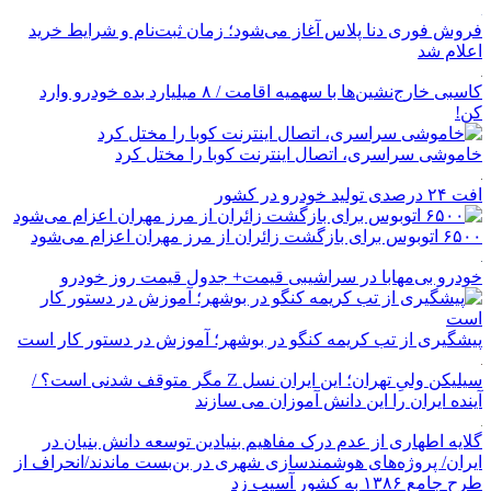
فروش فوری دنا پلاس آغاز می‌شود؛ زمان ثبت‌نام و شرایط خرید
اعلام شد
کاسبی خارج‌نشین‌ها با سهمیه اقامت / ۸ میلیارد بده خودرو وارد
کن!
خاموشی سراسری، اتصال اینترنت کوبا را مختل کرد
افت ۲۴ درصدی تولید خودرو در کشور
۶۵۰۰ اتوبوس برای بازگشت زائران از مرز مهران اعزام می‌شود
خودرو بی‌مهابا در سراشیبی قیمت+ جدول قیمت روز خودرو
پیشگیری از تب کریمه کنگو در بوشهر؛ آموزش در دستور کار است
سیلیکن ولیِ تهران؛ این ایران نسل Z مگر متوقف شدنی است؟ /
آینده ایران را این دانش آموزان می سازند
گلایه اطهاری از عدم درک مفاهیم بنیادین توسعه دانش بنیان در
ایران/ پروژه‌های هوشمندسازی شهری در بن‌بست ماندند/انحراف از
طرح جامع ۱۳۸۶ به کشور آسیب زد