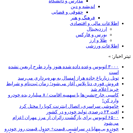
مدارس و دانشگاه
اندیشه و دین
حقوقی و قضایی
فرهنگ و هنر
اطلاعات مالی و اقتصادی
ارزدیجیتال
بورس و فارکس
طلا و ارز
اطلاعات ورزشی
تیتر اخبار: »
۳۰۰۰ اتوبوس وعده داده شده هنوز وارد طرح اربعین نشده
است
تونل زیارباغ جاده هراز امسال به بهره‌برداری می‌رسد
فروش فوری دنا پلاس آغاز می‌شود؛ زمان ثبت‌نام و شرایط
خرید اعلام شد
کاسبی خارج‌نشین‌ها با سهمیه اقامت / ۸ میلیارد بده خودرو
وارد کن!
خاموشی سراسری، اتصال اینترنت کوبا را مختل کرد
افت ۲۴ درصدی تولید خودرو در کشور
۶۵۰۰ اتوبوس برای بازگشت زائران از مرز مهران اعزام
می‌شود
خودرو بی‌مهابا در سراشیبی قیمت+ جدول قیمت روز خودرو