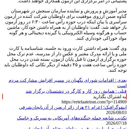
پشتیبانی در امر برگزاری این آزمون همکاری خواهند داشت.
مدیر آموزش و پرورش و نماینده سازمان سنجش در شهرستان
گناوه ضمن آرزوی موفقیت برای داوطلبان شرکت کننده در آزمون
سراسری با بیان اینکه درب حوزه رأس ساعت ۶:۳۰ در روز آزمون
باز خواهد شد، گفت: داوطلبان از به همراه داشتن خودکار، ماشین
حساب و هرگونه وسیله الکترونیکی یا گیرنده دیجیتالی و هر گونه
مواد خوراکی خودداری کنند.
وی گفت: همراه داشتن کارت ورود به جلسه، شناسنامه یا کارت
ملی و یا ارائه مدرک معتبر و عکس دار از مدرسه، عدم ترک محل
حوزه برگزاری آزمون تا قبل پایان آزمون، بسته شدن درب محل
حوزه رأس ساعت هفت و ۴۵ دقیقه از دیگر نکاتی که داوطلبان باید
توجه کنند.
بعدی :
اقدامات شورای نگهبان در مسیر افزایش مشارکت مردم
است
قبلی :
همایش روز کار و کارگر در دشتستان برگزار شد
به اشتراک بگذارید
https://eetelaateiran.com/?p=114969
اینفوگرافیک؛ اعزام ۲۱ هزار زائر اربعین از آذربایجان‌شرقی
2026/08/03
تکذیب شایعه حمله جنگنده‌های آمریکایی به سیریک و جاسک
2026/07/18
تصاویری از بارش برف در مناطق مختلف آذربایجان غربی