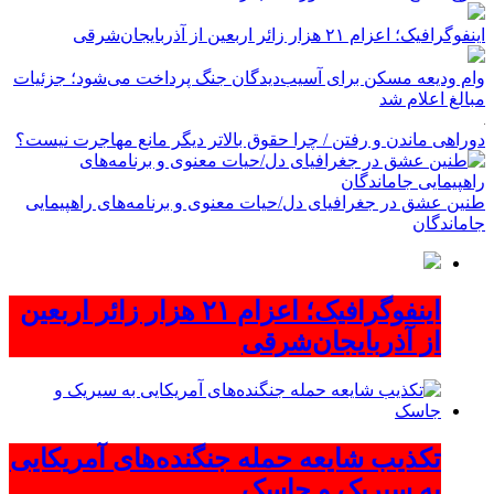
اینفوگرافیک؛ اعزام ۲۱ هزار زائر اربعین از آذربایجان‌شرقی
وام ودیعه مسکن برای آسیب‌دیدگان جنگ پرداخت می‌شود؛ جزئیات
مبالغ اعلام شد
دوراهی ماندن و رفتن / چرا حقوق بالاتر دیگر مانع مهاجرت نیست؟
طنین عشق در جغرافیای دل/حیات معنوی و برنامه‌های راهپیمایی
جاماندگان
اینفوگرافیک؛ اعزام ۲۱ هزار زائر اربعین
از آذربایجان‌شرقی
تکذیب شایعه حمله جنگنده‌های آمریکایی
به سیریک و جاسک