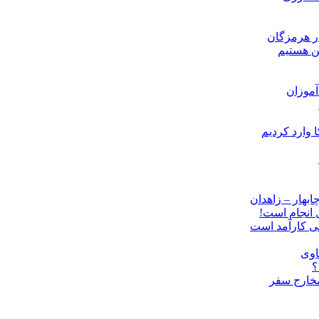
ن هستیم
موزان
ل انجام است!
نی کارآمد است
اوی
؟