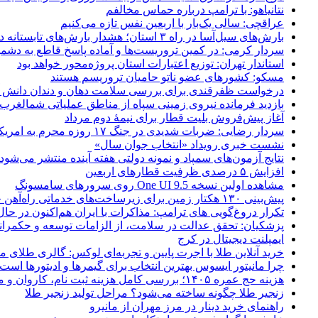
نتانیاهو: با ترامپ درباره حماس مخالفم
عراقچی: سالی یک‌بار با اربعین نفس تازه می‌کنیم
بارش‌های سیل‌آسا در راه ۳ استان؛ هشدار بارش‌های تابستانه در هرمزگان
سردار کرمی: در کمین تروریست‌ها و آماده پاسخ قاطع به دشم
استاندار تهران: توزیع اعتبارات استان پروژه‌محور خواهد بود
مسکو: کشورهای عضو ناتو حامیان تروریسم هستند
درخواست ظفرقندی برای بررسی سلامت دهان و دندان دانش آ
بازدید فرمانده نیروی زمینی سپاه از مناطق عملیاتی شمالغرب
آغاز پیش‌فروش بلیت قطار برای نیمۀ دوم مرداد
سردار رضایی: ضربات شدیدی در جنگ ۱۷ روزه محرم به امریکا وارد کردیم
نشست خبری رویداد «انتخاب جوان سال»
نتایج آزمون‌های سمپاد و نمونه دولتی هفته آینده منتشر می‌شود
افزایش ۵ درصدی ظرفیت قطارهای اربعین
مشاهده اولین نسخه One UI 9.5 روی سرورهای سامسونگ
پیش‌بینی ۱۳۰ هکتار زمین برای زیرساخت‌های خدماتی راه‌آهن چابهار – زاهدان
تکرار دروغ‌گویی های ترامپ: مذاکرات با ایران هم‌اکنون در حا
پزشکیان: تحقق عدالت در سلامت، از الزامات توسعه و حکمرا
ایمپلنت دیجیتال در کرج
خرید آنلاین طلا با اجرت پایین و تجربه‌ای لوکس: گالری طلای م
چرا مانیتور ایسوس بهترین انتخاب برای گیمرها و ادیتورها است
هزینه حج عمره ۱۴۰۵؛ بررسی کامل هزینه ثبت نام، کاروان و مخارج سفر
زنجیر طلا چگونه ساخته می‌شود؟ مراحل تولید زنجیر طلا
راهنمای خرید دینار در مرز مهران از مانیرو