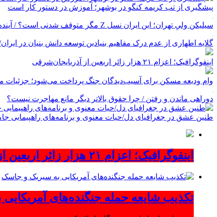
پیشگیری از تب کریمه کنگو در بوشهر؛ آموزش در دستور کار است
سیلیکن ولیِ تهران؛ این ایران نسل Z مگر متوقف شدنی است؟ / آینده ایران را این دانش آموزان می سازند
گلایه اطهاری از عدم درک مفاهیم بنیادین توسعه دانش بنیان در ایران/ پروژه‌
اینفوگرافیک؛ اعزام ۲۱ هزار زائر اربعین از آذربایجان‌شرقی
وام ودیعه مسکن برای آسیب‌دیدگان جنگ پرداخت می‌شود؛ جزئیات مب
دوراهی ماندن و رفتن / چرا حقوق بالاتر دیگر مانع مهاجرت نیست؟
طنین عشق در جغرافیای دل/حیات معنوی و برنامه‌های راهپیمایی جام
اینفوگرافیک؛ اعزام ۲۱ هزار زائر اربعین از آذربایجان‌شرقی
تکذیب شایعه حمله جنگنده‌های آمریکایی