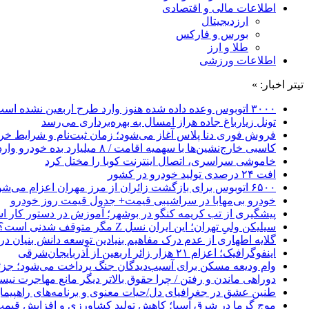
اطلاعات مالی و اقتصادی
ارزدیجیتال
بورس و فارکس
طلا و ارز
اطلاعات ورزشی
تیتر اخبار: »
۳۰۰۰ اتوبوس وعده داده شده هنوز وارد طرح اربعین نشده است
تونل زیارباغ جاده هراز امسال به بهره‌برداری می‌رسد
فروش فوری دنا پلاس آغاز می‌شود؛ زمان ثبت‌نام و شرایط خری
کاسبی خارج‌نشین‌ها با سهمیه اقامت / ۸ میلیارد بده خودرو وارد کن!
خاموشی سراسری، اتصال اینترنت کوبا را مختل کرد
افت ۲۴ درصدی تولید خودرو در کشور
۶۵۰۰ اتوبوس برای بازگشت زائران از مرز مهران اعزام می‌شود
خودرو بی‌مهابا در سراشیبی قیمت+ جدول قیمت روز خودرو
پیشگیری از تب کریمه کنگو در بوشهر؛ آموزش در دستور کار 
سیلیکن ولیِ تهران؛ این ایران نسل Z مگر متوقف شدنی است؟ / آینده ایران را این دانش آموزان می سازند
گلایه اطهاری از عدم درک مفاهیم بنیادین توسعه دانش بنیان در ایران/ 
اینفوگرافیک؛ اعزام ۲۱ هزار زائر اربعین از آذربایجان‌شرقی
وام ودیعه مسکن برای آسیب‌دیدگان جنگ پرداخت می‌شود؛ جزئی
دوراهی ماندن و رفتن / چرا حقوق بالاتر دیگر مانع مهاجرت نی
طنین عشق در جغرافیای دل/حیات معنوی و برنامه‌های راهپیمای
موج گرما در شرق آسیا؛ کاهش تولید کشاورزی و افزایش قیمت