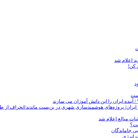
د اعلام شد
است
پروژه‌های هوشمندسازی شهری در بن‌بست ماندند/انحراف از طرح جامع ۱۳۸۶ به کشو
ات مبالغ اعلام شد
ست؟
ی جاماندگان
 انرژی