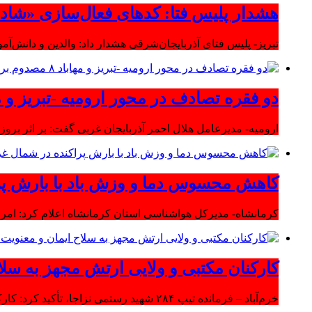
هشدار پلیس فتا: کدهای فعال‌سازی «شاد» ر
تبریز- پلیس فتای آذربایجان‌شرقی هشدار داد: والدین و دانش‌آ
دو فقره تصادف در محور ارومیه -تبریز و مهاباد ۸ مصدوم بر
ارومیه- مدیرعامل هلال احمر آذربایجان غربی گفت: بر اثر بروز دو سانحه 
کاهش محسوس دما و وزش باد با بارش پر
کرمانشاه- مدیرکل هواشناسی استان کرمانشاه اعلام کرد: امرو
کارکنان مکتبی و ولایی ارتش مجهز به سلا
خرم‌آباد – فرمانده تیپ ۲۸۴ شهید رستمی نزاجا، تأکید کرد: کارکنان مکتبی و ولایی ارتش مجهز به سلاح ایمان و معنویت هستند.