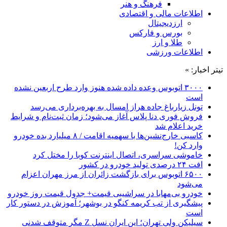
فرهنگ و هنر
اطلاعات مالی و اقتصادی
ارزدیجیتال
بورس و فارکس
طلا و ارز
اطلاعات ورزشی
تیتر اخبار: »
۳۰۰۰ اتوبوس وعده داده شده هنوز وارد طرح اربعین نشده
است
تونل زیارباغ جاده هراز امسال به بهره‌برداری می‌رسد
فروش فوری دنا پلاس آغاز می‌شود؛ زمان ثبت‌نام و شرایط
خرید اعلام شد
کاسبی خارج‌نشین‌ها با سهمیه اقامت / ۸ میلیارد بده خودرو
وارد کن!
خاموشی سراسری، اتصال اینترنت کوبا را مختل کرد
افت ۲۴ درصدی تولید خودرو در کشور
۶۵۰۰ اتوبوس برای بازگشت زائران از مرز مهران اعزام
می‌شود
خودرو بی‌مهابا در سراشیبی قیمت+ جدول قیمت روز خودرو
پیشگیری از تب کریمه کنگو در بوشهر؛ آموزش در دستور کار
است
سیلیکن ولیِ تهران؛ این ایران نسل Z مگر متوقف شدنی