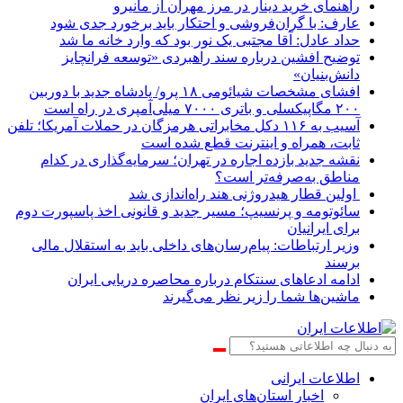
راهنمای خرید دینار در مرز مهران از مانیرو
عارف: با گران‌فروشی و احتکار باید برخورد جدی شود
حداد عادل: آقا مجتبی یک نور بود که وارد خانه ما شد
توضیح افشین درباره سند راهبردی «توسعه فرانچایز
دانش‌بنیان»
افشای مشخصات شیائومی ۱۸ پرو/ پادشاه جدید با دوربین
۲۰۰ مگاپیکسلی و باتری ۷۰۰۰ میلی‌آمپری در راه است
آسیب به ۱۱۶ دکل مخابراتی هرمزگان در حملات آمریکا؛ تلفن
ثابت، همراه و اینترنت ‌قطع شده است
نقشه جدید بازده اجاره در تهران؛ سرمایه‌گذاری در کدام
مناطق به‌صرفه‌تر است؟
اولین قطار هیدروژنی هند راه‌اندازی شد
سائوتومه و پرنسیپ؛ مسیر جدید و قانونی اخذ پاسپورت دوم
برای ایرانیان
وزیر ارتباطات: پیام‌رسان‌های داخلی باید به استقلال مالی
برسند
ادامه ادعاهای سنتکام درباره محاصره دریایی ایران
ماشین‌ها شما را زیر نظر می‌گیرند
اطلاعات‌ ‎ایرانی
اخبار استان‌های ایران