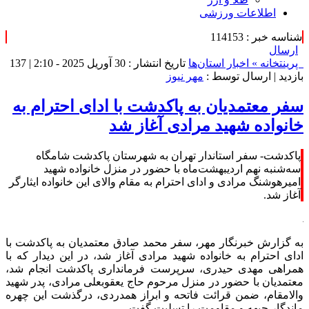
اطلاعات ورزشی
شناسه خبر : 114153
ارسال
پرینت
خانه »
اخبار استان‌ها
تاریخ انتشار : 30 آوریل 2025 - 2:10 |
137
بازدید
| ارسال توسط :
مهر نیوز
سفر معتمدیان به پاکدشت با ادای احترام به
خانواده شهید مرادی آغاز شد
پاکدشت- سفر استاندار تهران به شهرستان پاکدشت شامگاه
سه‌شنبه نهم اردیبهشت‌ماه با حضور در منزل خانواده شهید
امیرهوشنگ مرادی و ادای احترام به مقام والای این خانواده ایثارگر
آغاز شد.
به گزارش خبرنگار مهر، سفر محمد صادق معتمدیان به پاکدشت با
ادای احترام به خانواده شهید مرادی آغاز شد، در این دیدار که با
همراهی مهدی حیدری، سرپرست فرمانداری پاکدشت انجام شد،
معتمدیان با حضور در منزل مرحوم حاج یعقوبعلی مرادی، پدر شهید
والامقام، ضمن قرائت فاتحه و ابراز همدردی، درگذشت این چهره
ماندگار جبهه و مقاومت را تسلیت گفت.