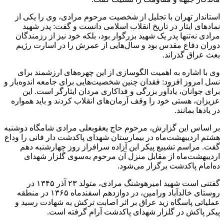
استاندار تهران با تجلیل از شخصیت مرحوم مرادی، وی را یکی از
نمادهای ایثار در تاریخ انقلاب اسلامی دانست و گفت: پدر شهید
مرادی نه‌تنها پدر یک شهید بزرگوار بود، بلکه خود نیز از رزمندگان
دوران دفاع مقدس بود و سال‌هایی از عمرش را در اسارت رژیم
بعث عراق گذراند.
وی با اشاره به اهمیت الگوسازی از این چهره‌های ارزشمند برای
نسل امروز افزود: فقدان چنین شخصیت‌هایی برای جامعه اندوه‌بار و
برای جوانان، یادآور بزرگی و فداکاری مردان ایثارگر است. این
عزیزان، هستی خود را وقف آرمان‌های انقلاب کردند و باید همواره
در یادها بمانند.
بر اساس این گزارش، مرحوم حاج یعقوبعلی مرادی شامگاه دوشنبه
هشتم اردیبهشت‌ماه در بیمارستان شهدای پاکدشت دار فانی را وداع
گفت. مراسم تشییع پیکر این آزاده سرافراز روز چهارشنبه دهم
اردیبهشت‌ماه از مقابل منزل آن مرحوم به‌سوی گلزار شهدای
ده‌امام پاکدشت برگزار می‌شود.
گفتنی است شهید امیرهوشنگ مرادی، متولد ۲۳ آذر ۱۳۴۵ در
روستای خالدآباد ورامین، در دوازدهم اسفندماه ۱۳۶۵ در منطقه
عملیاتی پاسگاه زید عراق بر اثر اصابت ترکش به شهادت رسید و
پیکر پاکش در گلزار شهدای پاکدشت آرام گرفته است.