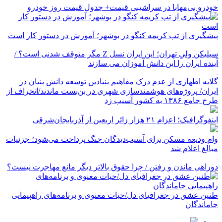
خودرو بی‌مهابا در سراشیبی قیمت+ جدول قیمت روز خودرو
پیشگیری از تب کریمه کنگو در بوشهر؛ آموزش در دستور کار است
سیلیکن ولیِ تهران؛ این ایران نسل Z مگر متوقف شدنی است؟ /
آینده ایران را این دانش آموزان می سازند
گلایه اطهاری از عدم درک مفاهیم بنیادین توسعه دانش بنیان در
ایران/ پروژه‌های هوشمندسازی شهری در بن‌بست ماندند/انحراف از
طرح جامع ۱۳۸۶ به کشور آسیب زد
اینفوگرافیک؛ اعزام ۲۱ هزار زائر اربعین از آذربایجان‌شرقی
وام ودیعه مسکن برای آسیب‌دیدگان جنگ پرداخت می‌شود؛ جزئیات
مبالغ اعلام شد
دوراهی ماندن و رفتن / چرا حقوق بالاتر دیگر مانع مهاجرت نیست؟
طنین عشق در جغرافیای دل/حیات معنوی و برنامه‌های راهپیمایی
جاماندگان