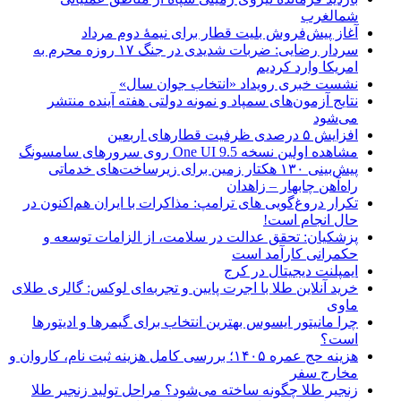
شمالغرب
آغاز پیش‌فروش بلیت قطار برای نیمۀ دوم مرداد
سردار رضایی: ضربات شدیدی در جنگ ۱۷ روزه محرم به
امریکا وارد کردیم
نشست خبری رویداد «انتخاب جوان سال»
نتایج آزمون‌های سمپاد و نمونه دولتی هفته آینده منتشر
می‌شود
افزایش ۵ درصدی ظرفیت قطارهای اربعین
مشاهده اولین نسخه One UI 9.5 روی سرورهای سامسونگ
پیش‌بینی ۱۳۰ هکتار زمین برای زیرساخت‌های خدماتی
راه‌آهن چابهار – زاهدان
تکرار دروغ‌گویی های ترامپ: مذاکرات با ایران هم‌اکنون در
حال انجام است!
پزشکیان: تحقق عدالت در سلامت، از الزامات توسعه و
حکمرانی کارآمد است
ایمپلنت دیجیتال در کرج
خرید آنلاین طلا با اجرت پایین و تجربه‌ای لوکس: گالری طلای
ماوی
چرا مانیتور ایسوس بهترین انتخاب برای گیمرها و ادیتورها
است؟
هزینه حج عمره ۱۴۰۵؛ بررسی کامل هزینه ثبت نام، کاروان و
مخارج سفر
زنجیر طلا چگونه ساخته می‌شود؟ مراحل تولید زنجیر طلا