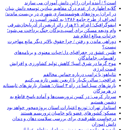
است؟ / آینده ایران را این دانش آموزان می سازند
گلایه اطهاری از عدم درک مفاهیم بنیادین توسعه دانش بنیان
در ایران/ پروژه‌های هوشمندسازی شهری در بن‌بست ماندند/
انحراف از طرح جامع ۱۳۸۶ به کشور آسیب زد
اینفوگرافیک؛ اعزام ۲۱ هزار زائر اربعین از آذربایجان‌شرقی
وام ودیعه مسکن برای آسیب‌دیدگان جنگ پرداخت می‌شود؛
جزئیات مبالغ اعلام شد
دوراهی ماندن و رفتن / چرا حقوق بالاتر دیگر مانع مهاجرت
نیست؟
طنین عشق در جغرافیای دل/حیات معنوی و برنامه‌های
راهپیمایی جاماندگان
موج گرما در شرق آسیا؛ کاهش تولید کشاورزی و افزایش
قیمت انرژی
نتانیاهو: با ترامپ درباره حماس مخالفم
عراقچی: سالی یک‌بار با اربعین نفس تازه می‌کنیم
بارش‌های سیل‌آسا در راه ۳ استان؛ هشدار بارش‌های تابستانه
در هرمزگان
سردار کرمی: در کمین تروریست‌ها و آماده پاسخ قاطع به
دشمن هستیم
استاندار تهران: توزیع اعتبارات استان پروژه‌محور خواهد بود
مسکو: کشورهای عضو ناتو حامیان تروریسم هستند
درخواست ظفرقندی برای بررسی سلامت دهان و دندان
دانش آموزان
بازدید فرمانده نیروی زمینی سپاه از مناطق عملیاتی