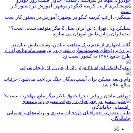
خودرو بی‌مهابا در سراشیبی قیمت+ جدول قیمت روز خودرو
پیشگیری از تب کریمه کنگو در بوشهر؛ آموزش در دستور کار است
سیلیکن ولیِ تهران؛ این ایران نسل Z مگر متوقف شدنی است؟ /
آینده ایران را این دانش آموزان می سازند
گلایه اطهاری از عدم درک مفاهیم بنیادین توسعه دانش بنیان در
ایران/ پروژه‌های هوشمندسازی شهری در بن‌بست ماندند/انحراف از
طرح جامع ۱۳۸۶ به کشور آسیب زد
اینفوگرافیک؛ اعزام ۲۱ هزار زائر اربعین از آذربایجان‌شرقی
وام ودیعه مسکن برای آسیب‌دیدگان جنگ پرداخت می‌شود؛ جزئیات
مبالغ اعلام شد
دوراهی ماندن و رفتن / چرا حقوق بالاتر دیگر مانع مهاجرت نیست؟
طنین عشق در جغرافیای دل/حیات معنوی و برنامه‌های راهپیمایی
جاماندگان