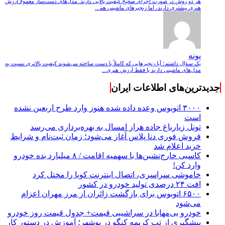
هر دو روش در صورت اجرای صحیح کیفیت بالایی دارند. مدل‌های دست‌ساز معمولاً ارزش
هنری بیشتری دارند، اما زنجیرهای ماشینی هم...
پونه
یک سؤال داشتم؛ آیا زنجیرهایی که کاملاً با دست ساخته می‌شوند کیفیت بالاتری نسبت به
مدل‌های ماشینی دارند یا فقط ارزش هنری...
جدیدترین‌های اطلاعات ایران
۳۰۰۰ اتوبوس وعده داده شده هنوز وارد طرح اربعین نشده
است
تونل زیارباغ جاده هراز امسال به بهره‌برداری می‌رسد
فروش فوری دنا پلاس آغاز می‌شود؛ زمان ثبت‌نام و شرایط
خرید اعلام شد
کاسبی خارج‌نشین‌ها با سهمیه اقامت / ۸ میلیارد بده خودرو
وارد کن!
خاموشی سراسری، اتصال اینترنت کوبا را مختل کرد
افت ۲۴ درصدی تولید خودرو در کشور
۶۵۰۰ اتوبوس برای بازگشت زائران از مرز مهران اعزام
می‌شود
خودرو بی‌مهابا در سراشیبی قیمت+ جدول قیمت روز خودرو
پیشگیری از تب کریمه کنگو در بوشهر؛ آموزش در دستور کار