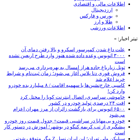
اطلاعات مالی و اقتصادی
ارزدیجیتال
بورس و فارکس
طلا و ارز
اطلاعات ورزشی
تیتر اخبار: »
علت داغ شدن کمپرسور اسکرو و بالا رفتن دمای آن
۳۰۰۰ اتوبوس وعده داده شده هنوز وارد طرح اربعین نشده
است
تونل زیارباغ جاده هراز امسال به بهره‌برداری می‌رسد
فروش فوری دنا پلاس آغاز می‌شود؛ زمان ثبت‌نام و شرایط
خرید اعلام شد
کاسبی خارج‌نشین‌ها با سهمیه اقامت / ۸ میلیارد بده خودرو
وارد کن!
خاموشی سراسری، اتصال اینترنت کوبا را مختل کرد
افت ۲۴ درصدی تولید خودرو در کشور
۶۵۰۰ اتوبوس برای بازگشت زائران از مرز مهران اعزام
می‌شود
خودرو بی‌مهابا در سراشیبی قیمت+ جدول قیمت روز خودرو
پیشگیری از تب کریمه کنگو در بوشهر؛ آموزش در دستور کار
است
سیلیکن ولیِ تهران؛ این ایران نسل Z مگر متوقف شدنی