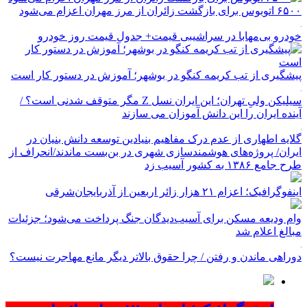
۶۵۰۰ اتوبوس برای بازگشت زائران از مرز مهران اعزام می‌شود
خودرو بی‌مهابا در سراشیبی قیمت+ جدول قیمت روز خودرو
پیشگیری از تب کریمه کنگو در بوشهر؛ آموزش در دستور کار است
سیلیکن ولیِ تهران؛ این ایران نسل Z مگر متوقف شدنی است؟ /
آینده ایران را این دانش آموزان می سازند
گلایه اطهاری از عدم درک مفاهیم بنیادین توسعه دانش بنیان در
ایران/ پروژه‌های هوشمندسازی شهری در بن‌بست ماندند/انحراف از
طرح جامع ۱۳۸۶ به کشور آسیب زد
اینفوگرافیک؛ اعزام ۲۱ هزار زائر اربعین از آذربایجان‌شرقی
وام ودیعه مسکن برای آسیب‌دیدگان جنگ پرداخت می‌شود؛ جزئیات
مبالغ اعلام شد
دوراهی ماندن و رفتن / چرا حقوق بالاتر دیگر مانع مهاجرت نیست؟