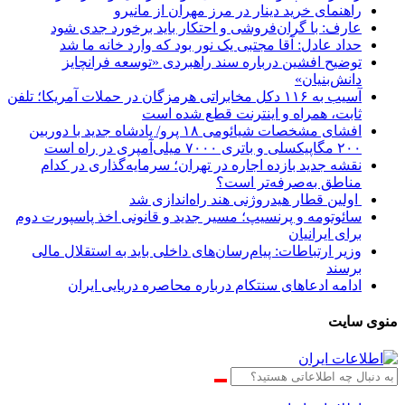
راهنمای خرید دینار در مرز مهران از مانیرو
عارف: با گران‌فروشی و احتکار باید برخورد جدی شود
حداد عادل: آقا مجتبی یک نور بود که وارد خانه ما شد
توضیح افشین درباره سند راهبردی «توسعه فرانچایز
دانش‌بنیان»
آسیب به ۱۱۶ دکل مخابراتی هرمزگان در حملات آمریکا؛ تلفن
ثابت، همراه و اینترنت ‌قطع شده است
افشای مشخصات شیائومی ۱۸ پرو/ پادشاه جدید با دوربین
۲۰۰ مگاپیکسلی و باتری ۷۰۰۰ میلی‌آمپری در راه است
نقشه جدید بازده اجاره در تهران؛ سرمایه‌گذاری در کدام
مناطق به‌صرفه‌تر است؟
اولین قطار هیدروژنی هند راه‌اندازی شد
سائوتومه و پرنسیپ؛ مسیر جدید و قانونی اخذ پاسپورت دوم
برای ایرانیان
وزیر ارتباطات: پیام‌رسان‌های داخلی باید به استقلال مالی
برسند
ادامه ادعاهای سنتکام درباره محاصره دریایی ایران
منوی سایت