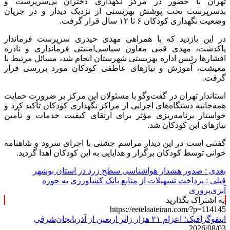
تهران با حضور در مرکز نگهداری دختران بی‌سرپرست و
بدسرپرست تحت پوشش بهزیستی از نزدیک دیدار و در جریان
وضعیت نگهداری کودکان ۶ تا ۱۲ سال قرار گرفت.
در این بازدید که با همراهی مهدی حیدری سرپرست فرماندار
پاکدشت، مهدی قمی معاون سیاسی‌امنیتی فرمانداری و نادره
افشارها رئیس اداره بهزیستی شهرستان انجام شد، مسائل مرتبط با
معیشت، آموزش و نیازهای عاطفی کودکان مورد بررسی قرار
گرفت.
استاندار تهران در گفت‌وگو با مسئولان این مرکز بر ضرورت حمایت
همه‌جانبه دستگاه‌های اجرایی از مراکز نگهداری کودکان تأکید کرد و
خواستار برنامه‌ریزی مؤثر برای ارتقای کیفیت خدمات و تأمین
نیازهای این کودکان شد.
گفتنی است در این دیدار مراسم جشنی با اجرای سرود و شاهنامه
خوانی توسط کودکان برگزار و هدایایی به این کودکان اهدا گردید.
بعدی :
صدور هشدار هواشناسی سطح زرد در استان بوشهر
قبلی :
پرداخت تسهیلات از منابع بانک کشاورزی به حوزه
آبزی‌پروری
به اشتراک بگذارید
https://eetelaateiran.com/?p=114145
اینفوگرافیک؛ اعزام ۲۱ هزار زائر اربعین از آذربایجان‌شرقی
2026/08/03