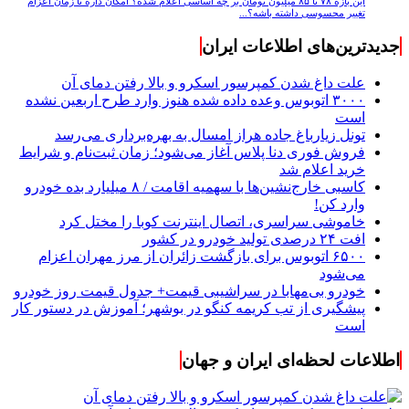
این بازه ۷۸ تا ۸۵ میلیون تومان بر چه اساسی اعلام شده؟ امکان داره تا زمان اعزام
تغییر محسوسی داشته باشه؟...
جدیدترین‌های اطلاعات ایران
علت داغ شدن کمپرسور اسکرو و بالا رفتن دمای آن
۳۰۰۰ اتوبوس وعده داده شده هنوز وارد طرح اربعین نشده
است
تونل زیارباغ جاده هراز امسال به بهره‌برداری می‌رسد
فروش فوری دنا پلاس آغاز می‌شود؛ زمان ثبت‌نام و شرایط
خرید اعلام شد
کاسبی خارج‌نشین‌ها با سهمیه اقامت / ۸ میلیارد بده خودرو
وارد کن!
خاموشی سراسری، اتصال اینترنت کوبا را مختل کرد
افت ۲۴ درصدی تولید خودرو در کشور
۶۵۰۰ اتوبوس برای بازگشت زائران از مرز مهران اعزام
می‌شود
خودرو بی‌مهابا در سراشیبی قیمت+ جدول قیمت روز خودرو
پیشگیری از تب کریمه کنگو در بوشهر؛ آموزش در دستور کار
است
اطلاعات لحظه‌ای ایران و جهان