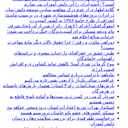
است؟ / آینده ایران را این دانش آموزان می سازند
گلایه اطهاری از عدم درک مفاهیم بنیادین توسعه دانش بنیان
در ایران/ پروژه‌های هوشمندسازی شهری در بن‌بست ماندند/
انحراف از طرح جامع ۱۳۸۶ به کشور آسیب زد
اینفوگرافیک؛ اعزام ۲۱ هزار زائر اربعین از آذربایجان‌شرقی
وام ودیعه مسکن برای آسیب‌دیدگان جنگ پرداخت می‌شود؛
جزئیات مبالغ اعلام شد
دوراهی ماندن و رفتن / چرا حقوق بالاتر دیگر مانع مهاجرت
نیست؟
طنین عشق در جغرافیای دل/حیات معنوی و برنامه‌های
راهپیمایی جاماندگان
موج گرما در شرق آسیا؛ کاهش تولید کشاورزی و افزایش
قیمت انرژی
نتانیاهو: با ترامپ درباره حماس مخالفم
عراقچی: سالی یک‌بار با اربعین نفس تازه می‌کنیم
بارش‌های سیل‌آسا در راه ۳ استان؛ هشدار بارش‌های تابستانه
در هرمزگان
سردار کرمی: در کمین تروریست‌ها و آماده پاسخ قاطع به
دشمن هستیم
استاندار تهران: توزیع اعتبارات استان پروژه‌محور خواهد بود
مسکو: کشورهای عضو ناتو حامیان تروریسم هستند
درخواست ظفرقندی برای بررسی سلامت دهان و دندان
دانش آموزان