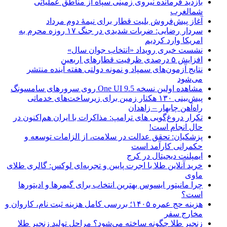
بازدید فرمانده نیروی زمینی سپاه از مناطق عملیاتی
شمالغرب
آغاز پیش‌فروش بلیت قطار برای نیمۀ دوم مرداد
سردار رضایی: ضربات شدیدی در جنگ ۱۷ روزه محرم به
امریکا وارد کردیم
نشست خبری رویداد «انتخاب جوان سال»
افزایش ۵ درصدی ظرفیت قطارهای اربعین
نتایج آزمون‌های سمپاد و نمونه دولتی هفته آینده منتشر
می‌شود
مشاهده اولین نسخه One UI 9.5 روی سرورهای سامسونگ
پیش‌بینی ۱۳۰ هکتار زمین برای زیرساخت‌های خدماتی
راه‌آهن چابهار – زاهدان
تکرار دروغ‌گویی های ترامپ: مذاکرات با ایران هم‌اکنون در
حال انجام است!
پزشکیان: تحقق عدالت در سلامت، از الزامات توسعه و
حکمرانی کارآمد است
ایمپلنت دیجیتال در کرج
خرید آنلاین طلا با اجرت پایین و تجربه‌ای لوکس: گالری طلای
ماوی
چرا مانیتور ایسوس بهترین انتخاب برای گیمرها و ادیتورها
است؟
هزینه حج عمره ۱۴۰۵؛ بررسی کامل هزینه ثبت نام، کاروان و
مخارج سفر
زنجیر طلا چگونه ساخته می‌شود؟ مراحل تولید زنجیر طلا