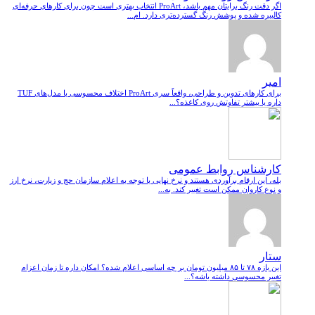
اگر دقت رنگ برایتان مهم باشد، ProArt انتخاب بهتری است چون برای کارهای حرفه‌ای
کالیبره شده و پوشش رنگ گسترده‌تری دارد. ام...
امیر
برای کارهای تدوین و طراحی، واقعاً سری ProArt اختلاف محسوسی با مدل‌های TUF
داره یا بیشتر تفاوتش روی کاغذه؟...
کارشناس روابط عمومی
بله، این ارقام برآوردی هستند و نرخ نهایی با توجه به اعلام سازمان حج و زیارت، نرخ ارز
و نوع کاروان ممکن است تغییر کند. به...
ستار
این بازه ۷۸ تا ۸۵ میلیون تومان بر چه اساسی اعلام شده؟ امکان داره تا زمان اعزام
تغییر محسوسی داشته باشه؟...