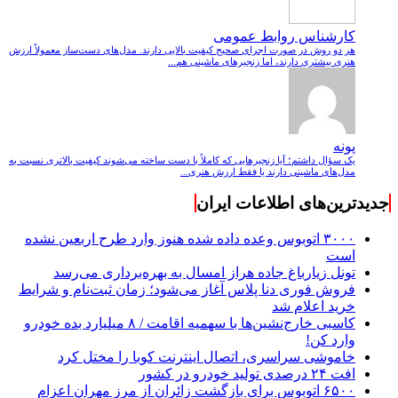
کارشناس روابط عمومی
هر دو روش در صورت اجرای صحیح کیفیت بالایی دارند. مدل‌های دست‌ساز معمولاً ارزش
هنری بیشتری دارند، اما زنجیرهای ماشینی هم...
پونه
یک سؤال داشتم؛ آیا زنجیرهایی که کاملاً با دست ساخته می‌شوند کیفیت بالاتری نسبت به
مدل‌های ماشینی دارند یا فقط ارزش هنری...
جدیدترین‌های اطلاعات ایران
۳۰۰۰ اتوبوس وعده داده شده هنوز وارد طرح اربعین نشده
است
تونل زیارباغ جاده هراز امسال به بهره‌برداری می‌رسد
فروش فوری دنا پلاس آغاز می‌شود؛ زمان ثبت‌نام و شرایط
خرید اعلام شد
کاسبی خارج‌نشین‌ها با سهمیه اقامت / ۸ میلیارد بده خودرو
وارد کن!
خاموشی سراسری، اتصال اینترنت کوبا را مختل کرد
افت ۲۴ درصدی تولید خودرو در کشور
۶۵۰۰ اتوبوس برای بازگشت زائران از مرز مهران اعزام