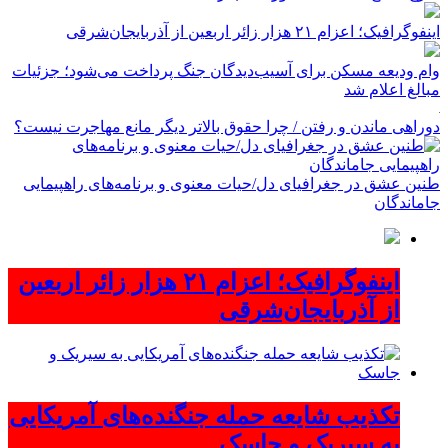
اینفوگرافیک؛ اعزام ۲۱ هزار زائر اربعین از آذربایجان‌شرقی
وام ودیعه مسکن برای آسیب‌دیدگان جنگ پرداخت می‌شود؛ جزئیات
مبالغ اعلام شد
دوراهی ماندن و رفتن / چرا حقوق بالاتر دیگر مانع مهاجرت نیست؟
طنین عشق در جغرافیای دل/حیات معنوی و برنامه‌های راهپیمایی
جاماندگان
اینفوگرافیک؛ اعزام ۲۱ هزار زائر اربعین
از آذربایجان‌شرقی
تکذیب شایعه حمله جنگنده‌های آمریکایی
به سیریک و جاسک