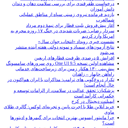
درخواست ظفرقندی برای بررسی سلامت دهان و دندان
دانش آموزان
بازدید فرمانده نیروی زمینی سپاه از مناطق عملیاتی
شمالغرب
آغاز پیش‌فروش بلیت قطار برای نیمۀ دوم مرداد
سردار رضایی: ضربات شدیدی در جنگ ۱۷ روزه محرم به
امریکا وارد کردیم
نشست خبری رویداد «انتخاب جوان سال»
نتایج آزمون‌های سمپاد و نمونه دولتی هفته آینده منتشر
می‌شود
افزایش ۵ درصدی ظرفیت قطارهای اربعین
مشاهده اولین نسخه One UI 9.5 روی سرورهای سامسونگ
پیش‌بینی ۱۳۰ هکتار زمین برای زیرساخت‌های خدماتی
راه‌آهن چابهار – زاهدان
تکرار دروغ‌گویی های ترامپ: مذاکرات با ایران هم‌اکنون در
حال انجام است!
پزشکیان: تحقق عدالت در سلامت، از الزامات توسعه و
حکمرانی کارآمد است
ایمپلنت دیجیتال در کرج
خرید آنلاین طلا با اجرت پایین و تجربه‌ای لوکس: گالری طلای
ماوی
چرا مانیتور ایسوس بهترین انتخاب برای گیمرها و ادیتورها
است؟