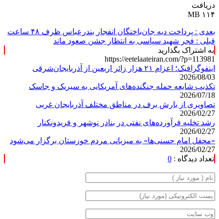
دریافت
۱۱۴ MB
بعدی :
پرداخت دیه جان‌باختگان انفجار بندرعباس ظرف ۴۸ ساعت
قبلی :
فجر شهید سپاسی به انتظار جشن صعود ماند
به اشتراک بگذارید
https://eetelaateiran.com/?p=113981
اینفوگرافیک؛ اعزام ۲۱ هزار زائر اربعین از آذربایجان‌شرقی
2026/08/03
تکذیب شایعه حمله جنگنده‌های آمریکایی به سیریک و جاسک
2026/07/18
تصاویری از بارش برف در مناطق مختلف آذربایجان غربی
2026/02/27
رشد تخلیه فرآورده‌های نفتی در بنادر نوشهر و فریدونکنار
2026/02/27
«محفل امام حسنی‌ها» به میزبانی مردم خوزستان برگزار می‌شود
2026/02/27
تعداد دیدگاه :
0