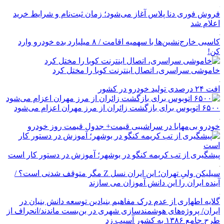
فروش فوری دنا پلاس آغاز می‌شود؛ زمان ثبت‌نام و شرایط خرید
اعلام شد
کاسبی خارج‌نشین‌ها با سهمیه اقامت / ۸ میلیارد بده خودرو وارد
کن!
خاموشی سراسری، اتصال اینترنت کوبا را مختل کرد
افت ۲۴ درصدی تولید خودرو در کشور
۶۵۰۰ اتوبوس برای بازگشت زائران از مرز مهران اعزام می‌شود
خودرو بی‌مهابا در سراشیبی قیمت+ جدول قیمت روز خودرو
پیشگیری از تب کریمه کنگو در بوشهر؛ آموزش در دستور کار است
سیلیکن ولیِ تهران؛ این ایران نسل Z مگر متوقف شدنی است؟ /
آینده ایران را این دانش آموزان می سازند
گلایه اطهاری از عدم درک مفاهیم بنیادین توسعه دانش بنیان در
ایران/ پروژه‌های هوشمندسازی شهری در بن‌بست ماندند/انحراف از
طرح جامع ۱۳۸۶ به کشور آسیب زد