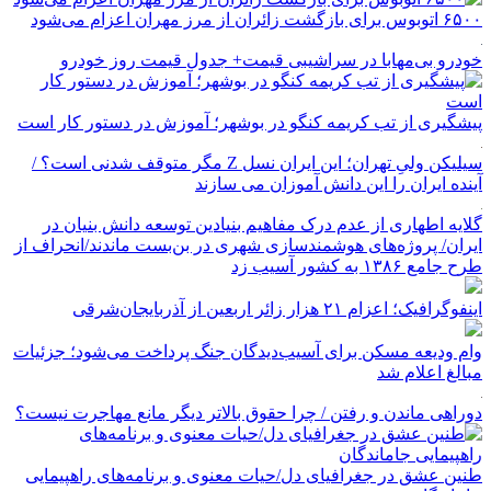
۶۵۰۰ اتوبوس برای بازگشت زائران از مرز مهران اعزام می‌شود
خودرو بی‌مهابا در سراشیبی قیمت+ جدول قیمت روز خودرو
پیشگیری از تب کریمه کنگو در بوشهر؛ آموزش در دستور کار است
سیلیکن ولیِ تهران؛ این ایران نسل Z مگر متوقف شدنی است؟ /
آینده ایران را این دانش آموزان می سازند
گلایه اطهاری از عدم درک مفاهیم بنیادین توسعه دانش بنیان در
ایران/ پروژه‌های هوشمندسازی شهری در بن‌بست ماندند/انحراف از
طرح جامع ۱۳۸۶ به کشور آسیب زد
اینفوگرافیک؛ اعزام ۲۱ هزار زائر اربعین از آذربایجان‌شرقی
وام ودیعه مسکن برای آسیب‌دیدگان جنگ پرداخت می‌شود؛ جزئیات
مبالغ اعلام شد
دوراهی ماندن و رفتن / چرا حقوق بالاتر دیگر مانع مهاجرت نیست؟
طنین عشق در جغرافیای دل/حیات معنوی و برنامه‌های راهپیمایی