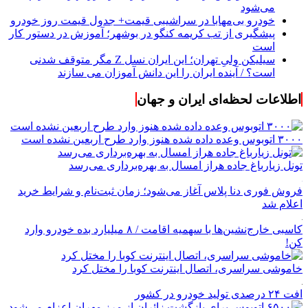
می‌شود
خودرو بی‌مهابا در سراشیبی قیمت+ جدول قیمت روز خودرو
پیشگیری از تب کریمه کنگو در بوشهر؛ آموزش در دستور کار
است
سیلیکن ولیِ تهران؛ این ایران نسل Z مگر متوقف شدنی
است؟ / آینده ایران را این دانش آموزان می سازند
اطلاعات لحظه‌ای ایران و جهان
۳۰۰۰ اتوبوس وعده داده شده هنوز وارد طرح اربعین نشده است
تونل زیارباغ جاده هراز امسال به بهره‌برداری می‌رسد
فروش فوری دنا پلاس آغاز می‌شود؛ زمان ثبت‌نام و شرایط خرید
اعلام شد
کاسبی خارج‌نشین‌ها با سهمیه اقامت / ۸ میلیارد بده خودرو وارد
کن!
خاموشی سراسری، اتصال اینترنت کوبا را مختل کرد
افت ۲۴ درصدی تولید خودرو در کشور