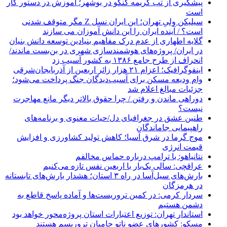
پیشگیری از تب کریمه کنگو در بوشهر؛ آموزش در دستور کار
است
سیلیکن ولیِ تهران؛ این ایران نسل Z مگر متوقف شدنی
است؟ / آینده ایران را این دانش آموزان می سازند
گلایه اطهاری از عدم درک مفاهیم بنیادین توسعه دانش بنیان
در ایران/ پروژه‌های هوشمندسازی شهری در بن‌بست ماندند/
انحراف از طرح جامع ۱۳۸۶ به کشور آسیب زد
اینفوگرافیک؛ اعزام ۲۱ هزار زائر اربعین از آذربایجان‌شرقی
وام ودیعه مسکن برای آسیب‌دیدگان جنگ پرداخت می‌شود؛
جزئیات مبالغ اعلام شد
دوراهی ماندن و رفتن / چرا حقوق بالاتر دیگر مانع مهاجرت
نیست؟
طنین عشق در جغرافیای دل/حیات معنوی و برنامه‌های
راهپیمایی جاماندگان
موج گرما در شرق آسیا؛ کاهش تولید کشاورزی و افزایش
قیمت انرژی
نتانیاهو: با ترامپ درباره حماس مخالفم
عراقچی: سالی یک‌بار با اربعین نفس تازه می‌کنیم
بارش‌های سیل‌آسا در راه ۳ استان؛ هشدار بارش‌های تابستانه
در هرمزگان
سردار کرمی: در کمین تروریست‌ها و آماده پاسخ قاطع به
دشمن هستیم
استاندار تهران: توزیع اعتبارات استان پروژه‌محور خواهد بود
مسکو: کشورهای عضو ناتو حامیان تروریسم هستند