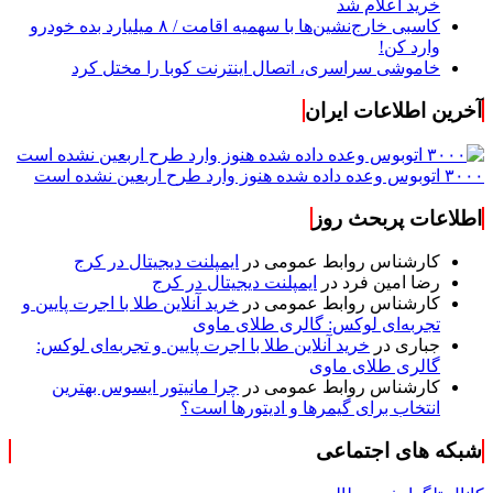
خرید اعلام شد
کاسبی خارج‌نشین‌ها با سهمیه اقامت / ۸ میلیارد بده خودرو
وارد کن!
خاموشی سراسری، اتصال اینترنت کوبا را مختل کرد
آخرین اطلاعات ایران
۳۰۰۰ اتوبوس وعده داده شده هنوز وارد طرح اربعین نشده است
اطلاعات پربحث روز
کارشناس روابط عمومی
در
ایمپلنت دیجیتال در کرج
رضا امین فرد
در
ایمپلنت دیجیتال در کرج
کارشناس روابط عمومی
در
خرید آنلاین طلا با اجرت پایین و
تجربه‌ای لوکس: گالری طلای ماوی
جباری
در
خرید آنلاین طلا با اجرت پایین و تجربه‌ای لوکس:
گالری طلای ماوی
کارشناس روابط عمومی
در
چرا مانیتور ایسوس بهترین
انتخاب برای گیمرها و ادیتورها است؟
شبکه های اجتماعی