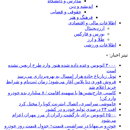
مدارس و دانشگاه
اندیشه و دین
حقوقی و قضایی
فرهنگ و هنر
اطلاعات مالی و اقتصادی
ارزدیجیتال
بورس و فارکس
طلا و ارز
اطلاعات ورزشی
تیتر اخبار: »
۳۰۰۰ اتوبوس وعده داده شده هنوز وارد طرح اربعین نشده
است
تونل زیارباغ جاده هراز امسال به بهره‌برداری می‌رسد
فروش فوری دنا پلاس آغاز می‌شود؛ زمان ثبت‌نام و شرایط
خرید اعلام شد
کاسبی خارج‌نشین‌ها با سهمیه اقامت / ۸ میلیارد بده خودرو
وارد کن!
خاموشی سراسری، اتصال اینترنت کوبا را مختل کرد
افت ۲۴ درصدی تولید خودرو در کشور
۶۵۰۰ اتوبوس برای بازگشت زائران از مرز مهران اعزام
می‌شود
خودرو بی‌مهابا در سراشیبی قیمت+ جدول قیمت روز خودرو