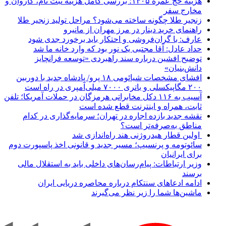
هزینه حج عمره ۱۴۰۵؛ بررسی کامل هزینه ثبت نام، کاروان و
مخارج سفر
زنجیر طلا چگونه ساخته می‌شود؟ مراحل تولید زنجیر طلا
راهنمای خرید دینار در مرز مهران از مانیرو
عارف: با گران‌فروشی و احتکار باید برخورد جدی شود
حداد عادل: آقا مجتبی یک نور بود که وارد خانه ما شد
توضیح افشین درباره سند راهبردی «توسعه فرانچایز
دانش‌بنیان»
افشای مشخصات شیائومی ۱۸ پرو/ پادشاه جدید با دوربین
۲۰۰ مگاپیکسلی و باتری ۷۰۰۰ میلی‌آمپری در راه است
آسیب به ۱۱۶ دکل مخابراتی هرمزگان در حملات آمریکا؛ تلفن
ثابت، همراه و اینترنت ‌قطع شده است
نقشه جدید بازده اجاره در تهران؛ سرمایه‌گذاری در کدام
مناطق به‌صرفه‌تر است؟
اولین قطار هیدروژنی هند راه‌اندازی شد
سائوتومه و پرنسیپ؛ مسیر جدید و قانونی اخذ پاسپورت دوم
برای ایرانیان
وزیر ارتباطات: پیام‌رسان‌های داخلی باید به استقلال مالی
برسند
ادامه ادعاهای سنتکام درباره محاصره دریایی ایران
ماشین‌ها شما را زیر نظر می‌گیرند