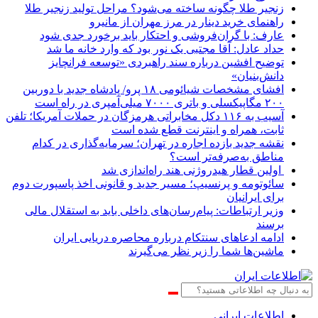
زنجیر طلا چگونه ساخته می‌شود؟ مراحل تولید زنجیر طلا
راهنمای خرید دینار در مرز مهران از مانیرو
عارف: با گران‌فروشی و احتکار باید برخورد جدی شود
حداد عادل: آقا مجتبی یک نور بود که وارد خانه ما شد
توضیح افشین درباره سند راهبردی «توسعه فرانچایز
دانش‌بنیان»
افشای مشخصات شیائومی ۱۸ پرو/ پادشاه جدید با دوربین
۲۰۰ مگاپیکسلی و باتری ۷۰۰۰ میلی‌آمپری در راه است
آسیب به ۱۱۶ دکل مخابراتی هرمزگان در حملات آمریکا؛ تلفن
ثابت، همراه و اینترنت ‌قطع شده است
نقشه جدید بازده اجاره در تهران؛ سرمایه‌گذاری در کدام
مناطق به‌صرفه‌تر است؟
اولین قطار هیدروژنی هند راه‌اندازی شد
سائوتومه و پرنسیپ؛ مسیر جدید و قانونی اخذ پاسپورت دوم
برای ایرانیان
وزیر ارتباطات: پیام‌رسان‌های داخلی باید به استقلال مالی
برسند
ادامه ادعاهای سنتکام درباره محاصره دریایی ایران
ماشین‌ها شما را زیر نظر می‌گیرند
اطلاعات‌ ‎ایرانی