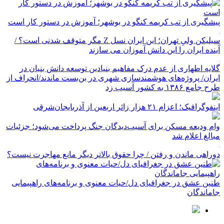
پیشگیری از تب کریمه کنگو در بوشهر؛ آموزش در دستور کار است
سیلیکن ولیِ تهران؛ این ایران نسل Z مگر متوقف شدنی است؟ /
آینده ایران را این دانش آموزان می سازند
گلایه اطهاری از عدم درک مفاهیم بنیادین توسعه دانش بنیان در
ایران/ پروژه‌های هوشمندسازی شهری در بن‌بست ماندند/انحراف از
طرح جامع ۱۳۸۶ به کشور آسیب زد
اینفوگرافیک؛ اعزام ۲۱ هزار زائر اربعین از آذربایجان‌شرقی
وام ودیعه مسکن برای آسیب‌دیدگان جنگ پرداخت می‌شود؛ جزئیات
مبالغ اعلام شد
دوراهی ماندن و رفتن / چرا حقوق بالاتر دیگر مانع مهاجرت نیست؟
طنین عشق در جغرافیای دل/حیات معنوی و برنامه‌های راهپیمایی
جاماندگان