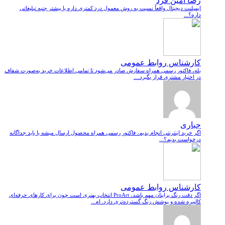
رضا امین فرد
ایمپلنت دیجیتال واقعاً نسبت به روش معمول درد کمتری داره یا بیشتر جنبه تبلیغاتی
داره؟...
کارشناس روابط عمومی
بله، فاکتور رسمی همراه سفارش صادر می‌شود تا تمامی اطلاعات خرید به‌صورت شفاف
در اختیار مشتری قرار بگیرد....
جباری
اگر خرید اینترنتی انجام بدیم، فاکتور رسمی همراه محصول ارسال میشه یا باید جداگانه
درخواست بدیم؟...
کارشناس روابط عمومی
اگر دقت رنگ برایتان مهم باشد، ProArt انتخاب بهتری است چون برای کارهای حرفه‌ای
کالیبره شده و پوشش رنگ گسترده‌تری دارد. ام...