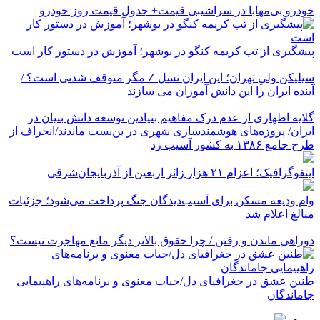
خودرو بی‌مهابا در سراشیبی قیمت+ جدول قیمت روز خودرو
پیشگیری از تب کریمه کنگو در بوشهر؛ آموزش در دستور کار است
سیلیکن ولیِ تهران؛ این ایران نسل Z مگر متوقف شدنی است؟ /
آینده ایران را این دانش آموزان می سازند
گلایه اطهاری از عدم درک مفاهیم بنیادین توسعه دانش بنیان در
ایران/ پروژه‌های هوشمندسازی شهری در بن‌بست ماندند/انحراف از
طرح جامع ۱۳۸۶ به کشور آسیب زد
اینفوگرافیک؛ اعزام ۲۱ هزار زائر اربعین از آذربایجان‌شرقی
وام ودیعه مسکن برای آسیب‌دیدگان جنگ پرداخت می‌شود؛ جزئیات
مبالغ اعلام شد
دوراهی ماندن و رفتن / چرا حقوق بالاتر دیگر مانع مهاجرت نیست؟
طنین عشق در جغرافیای دل/حیات معنوی و برنامه‌های راهپیمایی
جاماندگان