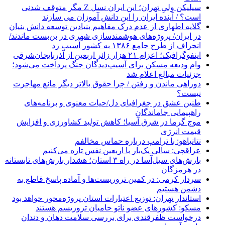
سیلیکن ولیِ تهران؛ این ایران نسل Z مگر متوقف شدنی
است؟ / آینده ایران را این دانش آموزان می سازند
گلایه اطهاری از عدم درک مفاهیم بنیادین توسعه دانش بنیان
در ایران/ پروژه‌های هوشمندسازی شهری در بن‌بست ماندند/
انحراف از طرح جامع ۱۳۸۶ به کشور آسیب زد
اینفوگرافیک؛ اعزام ۲۱ هزار زائر اربعین از آذربایجان‌شرقی
وام ودیعه مسکن برای آسیب‌دیدگان جنگ پرداخت می‌شود؛
جزئیات مبالغ اعلام شد
دوراهی ماندن و رفتن / چرا حقوق بالاتر دیگر مانع مهاجرت
نیست؟
طنین عشق در جغرافیای دل/حیات معنوی و برنامه‌های
راهپیمایی جاماندگان
موج گرما در شرق آسیا؛ کاهش تولید کشاورزی و افزایش
قیمت انرژی
نتانیاهو: با ترامپ درباره حماس مخالفم
عراقچی: سالی یک‌بار با اربعین نفس تازه می‌کنیم
بارش‌های سیل‌آسا در راه ۳ استان؛ هشدار بارش‌های تابستانه
در هرمزگان
سردار کرمی: در کمین تروریست‌ها و آماده پاسخ قاطع به
دشمن هستیم
استاندار تهران: توزیع اعتبارات استان پروژه‌محور خواهد بود
مسکو: کشورهای عضو ناتو حامیان تروریسم هستند
درخواست ظفرقندی برای بررسی سلامت دهان و دندان