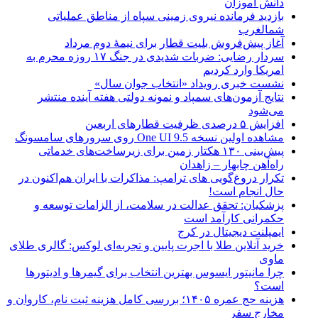
دانش آموزان
بازدید فرمانده نیروی زمینی سپاه از مناطق عملیاتی
شمالغرب
آغاز پیش‌فروش بلیت قطار برای نیمۀ دوم مرداد
سردار رضایی: ضربات شدیدی در جنگ ۱۷ روزه محرم به
امریکا وارد کردیم
نشست خبری رویداد «انتخاب جوان سال»
نتایج آزمون‌های سمپاد و نمونه دولتی هفته آینده منتشر
می‌شود
افزایش ۵ درصدی ظرفیت قطارهای اربعین
مشاهده اولین نسخه One UI 9.5 روی سرورهای سامسونگ
پیش‌بینی ۱۳۰ هکتار زمین برای زیرساخت‌های خدماتی
راه‌آهن چابهار – زاهدان
تکرار دروغ‌گویی های ترامپ: مذاکرات با ایران هم‌اکنون در
حال انجام است!
پزشکیان: تحقق عدالت در سلامت، از الزامات توسعه و
حکمرانی کارآمد است
ایمپلنت دیجیتال در کرج
خرید آنلاین طلا با اجرت پایین و تجربه‌ای لوکس: گالری طلای
ماوی
چرا مانیتور ایسوس بهترین انتخاب برای گیمرها و ادیتورها
است؟
هزینه حج عمره ۱۴۰۵؛ بررسی کامل هزینه ثبت نام، کاروان و
مخارج سفر