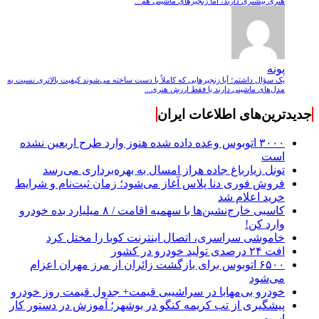
هنری بیشتری دارند، اما زنجیرهای ماشینی هم...
پونه
یک سؤال داشتم؛ آیا زنجیرهایی که کاملاً با دست ساخته می‌شوند کیفیت بالاتری نسبت به
مدل‌های ماشینی دارند یا فقط ارزش هنری...
جدیدترین‌های اطلاعات ایران
۳۰۰۰ اتوبوس وعده داده شده هنوز وارد طرح اربعین نشده
است
تونل زیارباغ جاده هراز امسال به بهره‌برداری می‌رسد
فروش فوری دنا پلاس آغاز می‌شود؛ زمان ثبت‌نام و شرایط
خرید اعلام شد
کاسبی خارج‌نشین‌ها با سهمیه اقامت / ۸ میلیارد بده خودرو
وارد کن!
خاموشی سراسری، اتصال اینترنت کوبا را مختل کرد
افت ۲۴ درصدی تولید خودرو در کشور
۶۵۰۰ اتوبوس برای بازگشت زائران از مرز مهران اعزام
می‌شود
خودرو بی‌مهابا در سراشیبی قیمت+ جدول قیمت روز خودرو
پیشگیری از تب کریمه کنگو در بوشهر؛ آموزش در دستور کار
است