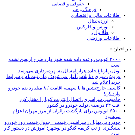
حقوقی و قضایی
فرهنگ و هنر
اطلاعات مالی و اقتصادی
ارزدیجیتال
بورس و فارکس
طلا و ارز
اطلاعات ورزشی
تیتر اخبار: »
۳۰۰۰ اتوبوس وعده داده شده هنوز وارد طرح اربعین نشده
است
تونل زیارباغ جاده هراز امسال به بهره‌برداری می‌رسد
فروش فوری دنا پلاس آغاز می‌شود؛ زمان ثبت‌نام و شرایط
خرید اعلام شد
کاسبی خارج‌نشین‌ها با سهمیه اقامت / ۸ میلیارد بده خودرو
وارد کن!
خاموشی سراسری، اتصال اینترنت کوبا را مختل کرد
افت ۲۴ درصدی تولید خودرو در کشور
۶۵۰۰ اتوبوس برای بازگشت زائران از مرز مهران اعزام
می‌شود
خودرو بی‌مهابا در سراشیبی قیمت+ جدول قیمت روز خودرو
پیشگیری از تب کریمه کنگو در بوشهر؛ آموزش در دستور کار
است