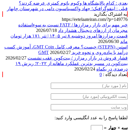
بعدی :
کدام پالایشگاه ها وکیوم باتوم کمتری عرضه کردند؟
قبلی :
اینفوگرافیک؛ جهاد واکسیناسیون دامی در شهرستان چابهار
به اشتراک بگذارید
https://eetelaateiran.com/?p=149776
خبر مهم برای بازار رمزارزها / FATF نسبت به سوءاستفاده
مجرمان از ارزهای دیجیتال هشدار داد
2026/07/18
قیمت رمزارزها امروز دوشنبه ۸ تیر ۱۴۰۵ | تتر ۱۷۱ هزار تومان
ماند
2026/06/30
استپن (STEPN) چیست؟ معرفی کامل GMT Coin، آموزش کسب
درآمد با پیاده‌روی و نحوه خرید GMT
2026/02/27
فشار فروش در بازار رمزارز / بیت‌کوین عقب نشست
2026/02/27
بیت‌کوین در مسیر بدترین عملکرد ماهانه از ۲۰۲۲؛ ریزش ۱۹
درصدی در یکماه
2026/02/24
تعداد دیدگاه :
0
لطفا پاسخ را به عدد انگلیسی وارد کنید:
سه × چهار =