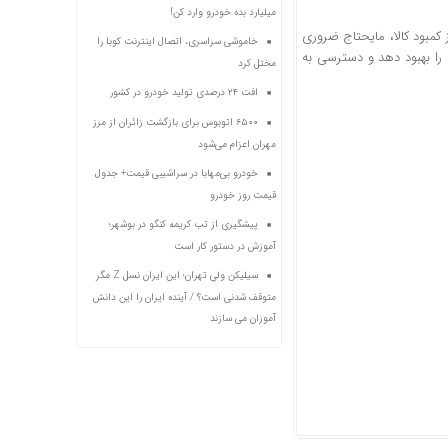
میلیارد بده خودرو وارد کن!
 کمبود کالا، مایحتاج ضروری
خاموشی سراسری، اتصال اینترنت کوبا را
 را بهبود دهد و دسترسی به
مختل کرد
افت ۲۴ درصدی تولید خودرو در کشور
۶۵۰۰ اتوبوس برای بازگشت زائران از مرز
مهران اعزام می‌شود
خودرو بی‌مهابا در سراشیبی قیمت+ جدول
قیمت روز خودرو
پیشگیری از تب کریمه کنگو در بوشهر؛
آموزش در دستور کار است
سیلیکن ولیِ تهران؛ این ایران نسل Z مگر
متوقف شدنی است؟ / آینده ایران را این دانش
آموزان می سازند