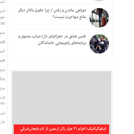
تسه
دوراهی ماندن و رفتن / چرا حقوق بالاتر دیگر
اجرا
مانع مهاجرت نیست؟
خود 
کالا
منبع
طنین عشق در جغرافیای دل/حیات معنوی و
اقتص
برنامه‌های راهپیمایی جاماندگان
گست
اقتص
جزئی
بانک
جزئی
کدخب
۷۲۲
امی
:۰۰:۰۰
اینفوگرافیک؛ اعزام ۲۱ هزار زائر اربعین از آذربایجان‌شرقی