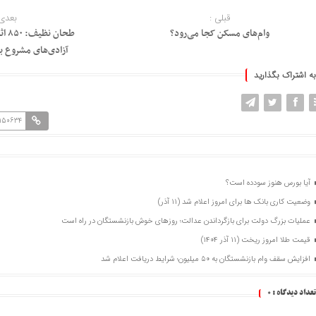
قبلی :
بعدی 
وام‌های مسکن کجا می‌رود؟
طحان
آزادی‌های مشروع به
به اشتراک بگذارید
=150634
آیا بورس هنوز سودده است؟
وضعیت کاری بانک ها برای امروز اعلام شد (۱۱ آذر)
عملیات بزرگ دولت برای بازگرداندن عدالت؛ روزهای خوش بازنشستگان در راه است
قیمت طلا امروز ریخت (۱۱ آذر ۱۴۰۴)
افزایش سقف وام بازنشستگان به ۵۰ میلیون؛ شرایط دریافت اعلام شد
تعداد دیدگاه :
0