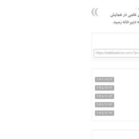
:
 نظیف: ۸۵۰ اثر علمی در همایش
 دبیرخانه رسید
https://eetelaateiran.com/?p
2026/07/13
2025/12/03
2025/12/03
2025/12/03
2025/12/03