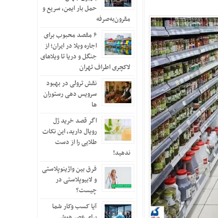
حمل بار ایمن، سریع و
مقرون‌به‌صرفه
۶ مقصد محبوب برای
اجاره ویلا در ایران؛ از
جنگل و دریا تا ویلاهای
لاکچری اطراف تهران
نقش ترولی در بهبود
سرویس دهی رستوران
ها
اگر قصد خرید ژل
رویال دارید، این نکات
طلایی را از دست
ندهید!
فرق بین واژینوپلاستی
و لابیوپلاستی در
چیست؟
آیا کسب وکار شما
برای عصر هوش