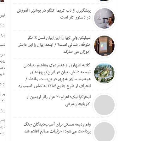
پیشگیری از تب کریمه کنگو در بوشهر؛ آموزش
فهر
در دستور کار است
اول
پرد
سیلیکن ولیِ تهران؛ این ایران نسل Z مگر
متوقف شدنی است؟ / آینده ایران را این دانش
تسه
آموزان می سازند
مرح
روز
گلایه اطهاری از عدم درک مفاهیم بنیادین
دهک
توسعه دانش بنیان در ایران/ پروژه‌های
طریق
هوشمندسازی شهری در بن‌بست ماندند/
اول
انحراف از طرح جامع ۱۳۸۶ به کشور آسیب زد
بر ا
اینفوگرافیک؛ اعزام ۲۱ هزار زائر اربعین از
انجا
آذربایجان‌شرقی
پرد
وام ودیعه مسکن برای آسیب‌دیدگان جنگ
دریا
پرداخت می‌شود؛ جزئیات مبالغ اعلام شد
است