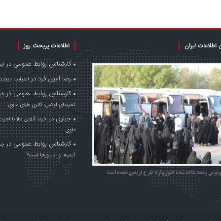
 اطلاعات ایران
اطلاعات پربحث روز
کارشناس روابط عمومی
در
ای
رضا امین فرد
در
ایمپلنت دیجیتا
کارشناس روابط عمومی
در
خری
تجربه‌ای لوکس: گالری طلای ماوی
جباری
در
خرید آنلاین طلا با اجرت
ماوی
کارشناس روابط عمومی
در
چر
گیمرها و ادیتورها است؟