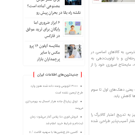
مصنوعی آماده است؟
نقشه راه بقا در بحران پیش رو
۶ ابزار ضروری اما
رایگان برای ترید موفق
در فارکس
مقایسه آیفون ۱۶ پرو
ترسی به کالاهای اساسی در
مکس با سایر
له‌ای و با اولویت‌دهی به
پرچمداران بازار
، مایحتاج ضروری خود را از
جدیدترین‌های اطلاعات ایران
۳۰۰۰ اتوبوس وعده داده شده هنوز وارد
معه یعنی دهک‌های اول تا سوم
طرح اربعین نشده است
ها کاهش یابد.
تونل زیارباغ جاده هراز امسال به بهره‌برداری
می‌رسد
‌های چهارم تا هفتم نیز به تدریج اعتبار کالابرگ را
فروش فوری دنا پلاس آغاز می‌شود؛ زمان
اقشار آسیب‌پذیر طراحی شده
ثبت‌نام و شرایط خرید اعلام شد
کاسبی خارج‌نشین‌ها با سهمیه اقامت / ۸