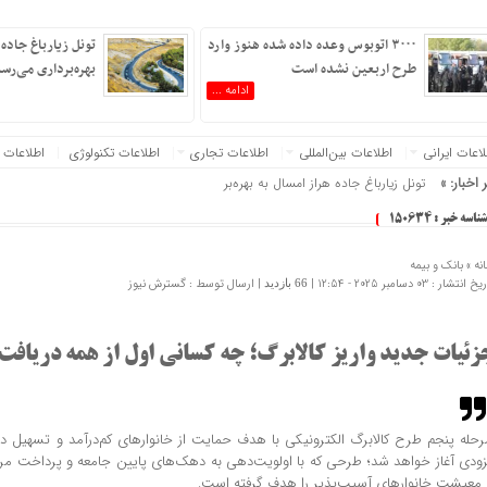
۳۰۰۰ اتوبوس وعده داده شده هنوز وارد
تونل زیارباغ جاده 
طرح اربعین نشده است
بهره‌برداری می‌رس
ادامه ...
عات‌ ‎ایرانی
اطلاعات بین‌المللی
اطلاعات تجاری
اطلاعات تکنولوژی
اطلاعات 
 اخبار: »
تونل زیارباغ جاده هراز امسال به بهره‌برداری می‌رسد
شناسه خبر : 150634
نه »
بانک و بیمه
 انتشار : 03 دسامبر 2025 - 12:54 |
| ارسال توسط :
گسترش نیوز
66 بازدید
زئیات جدید واریز کالابرگ؛ چه کسانی اول از همه دریافت 
رحله پنجم طرح کالابرگ الکترونیکی با هدف حمایت از خانوارهای کم‌درآمد و تسهیل 
زودی آغاز خواهد شد؛ طرحی که با اولویت‌دهی به دهک‌های پایین جامعه و پرداخت مرحل
 معیشت خانوارهای آسیب‌پذیر را هدف گرفته است.